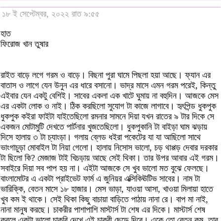
১৮ ই সেপ্টেম্বর, ২০২২ রাত ৯:৫৫
হাত
ফিরোজ খান তুষার
রাইত বাড়ে লগে গরম ও বাড়ে। বিছনা পুরা ঘামে পিছলা হয়া আছে। ফ্যান এর
বাতাস ও লাগে যেন উনুন এর ধারে বসানো। ভাদ্র মাসে এমন গরম পরেই, কিন্তু
এইবার যেন একটু বেশিই। সাবের একলা এক খাটে ঘুমায় না বহুদিন। আজকে মেস
এর একটা লোক ও নাই। ঠিক করছিলো সুযোগ টা কাজে লাগাবে। হৃৎপিন্ড ধুকপুক
ধুকপুক কইরা ফাইটা যাইতেছিলো রমনার সামনে দিয়া যখন রাতের ৯ টার দিকে সে
একজন মোটামুটি দেখতে পার্টনার খুজতেছিলো। ধুকপুকানি টা বাইড়া ঘাম ঝড়ায়
দিসে হালায় ৩ টা চ্যাংড়া। গলায় ব্লেড ধইরা পকেটের যা যা আছিলো সাথে
ভাংগাচুড়া মোবাইল টা নিয়া গেলো। হালায় নিসোস ভালো, চড় থাপ্পড় দেবার দরকার
টা ছিলো কি? মেজাজ টাই খিচড়ায় আছে সেই থিকা। তার উপর আবার এই গরম।
সবাইরে দিয়া সব পাপ হয় না। এইটা আজকে সে খুব ভালো মত বুঝে ফেলছে।
বাংলামোটর এ একটা প্রাইভেট ফার্ম এ জুনিয়র এক্সিকিঊটিভ সাবের। নাম টা
ভারিক্কি, বেতন মাসে ১৮ হাজার। মেস ভাড়া, যাওয়া আসা, খাওয়া মিলায়া হাতে
খুব কম ই থাকে। সেই থিকা কিছু বাচায়া বাড়িতে পাঠায় নানা রে। বাপ মা নাই,
নানা মানুষ করছে। চাকরীর পাশাপাশি মাস্টার্স টা শেষ এর দিকে। মাস্টার্স শেষ
করলে একটা ভালো চাকরি দেখে এই চাকরী ছেড়ে দিবে। একে তো বেতন কম, তার