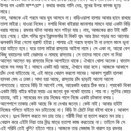
উপর বস একটা মা**চো*। কথায় কথায় গালি দেয়, মুখের উপর কাগজ ছুড়ে
মারে।
নাহ, আজকে এই গরমে আর ঘুম আসবে না। বাড়িওয়ালা হালায় আবার ছাদে রাখছে
তালা মাইরা। যাওয়া নিষেধ। মশারি থিকা বাইরায়া জানালার সামনে যায়া একটা বিড়ি
ধরায় সাবের। রমনার ঘটনা আবার মনে পইড়া যায়। নাহ, আজকের রাত টাই মাটি
হয়ে গেছে। হঠাৎ গলির মুখে ট্রান্সফর্মার টা বিকট শব্দ আর ঠাডা পড়ার মত আলোর
ঝলকানি দিয়া গেলো ব্রাস্ট হইয়া। শালায় এই গরমে ফ্যান টা না চললে মাংস ভূনা
হয়া যাইতে হবে। ঘরে তালা মাইরা রাস্তায় আইসা নামে। সে একা না, আরো বেশ
কিছু ব্যাচেলর ভাই বেরাদার ও নামছে রাস্তায়। সে তাদের সাথে যোগ না দিয়া
আস্তে আস্তে বড় রাস্তার দিকে আগাইতে থাকে। ঐখানে খোলা অনেক। বাতাস
থাকে সব সময় ই। সামনে একটা মাঠ আছে, ঐখানে যায়া বসে। আজকে আকাশে
চাঁদ দেখা যাইতেছে না, এই মাত্র খেয়াল করলো সাবের। আকাশ পুরাটা হালকা
হালকা মেঘ এ ঢাকা। সাদা হয়া আছে, রাস্তায় চাঁদ ছাড়াই আলো আলো
লাগতেছে। হাতের বিড়ি টা আগেই শেষ, আরেকটা ধরারে ঠিক করে। প্যাকেট থিকা
একটা বিড়ি বাইর কইরা ম্যাচ এর জন্যে বুক পকেট হাতায়। পায় না। লুংগির কোচে
হাতায়, নাই। সাবেরের মন চায় নিজের গালে নিজে একটা চটকানা বসায়।
আশেপাশে তাকায় কেউ আছে কি না দেখার জন্যে। কেউ নাই। আবার হাইটা
নিজের গলিতে যাইতে মন চাইতেছে না। বিড়ি টা ঠোটে নিয়া বইসা থাকে। আকাশ
দেখে। দুঃখ বিলাশ করতে মন চায় তার। গরীবী নিয়া হা হুতাশ করতে মন চায়।
খেয়াল করে এইটা নিয়া তার বিন্দু মাত্র হতাশা কাজ করতেছে না। তাইলে কি সে
এই গরিবি তেই খুশি? হইতে পারে। আজকে তার মেজাজ টা খারাপ হয় রমনার