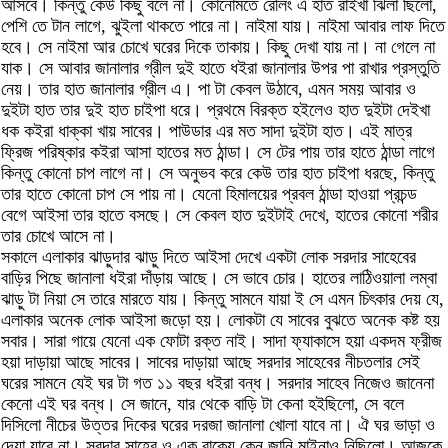
আসবে। কিন্তু কেউ কিছু বলে না। কোনোমতে রেলিং এ হাত রাইখা ঝিলা ছিলো,
পেশি তে টান লাগে, ঝুইলা থাকতে পারে না। নাইমা যায়। নাইমা আবার লাফ দিতে
হবে। সে নাইমা আর চোখে ঘরের দিকে তাকায়। কিছু দেখা যায় না। না গেলে না
যাক। সে আবার জানালার গ্রীল দুই হাতে ধইরা জানালার উপর পা রাখার প্রস্তুতি
নেয়। তার হাত জানালার গ্রীল এ। পা টা কেবল উঠাবে, এমন সময় আবার ও
দুইটা হাত তার দুই হাত চাইপা ধরে। প্রথমে বিরক্ত হইলেও হাত দুইটা দেইখা
ধক কইরা ধাক্কা খায় সাবের। পাউডার এর মত সাদা দুইটা হাত। এই মাত্র
ফ্রিজ পরিষ্কার কইরা আসা হাতের মত ঠান্ডা। সে টের পায় তার হাতে ঠান্ডা লাগে
কিন্তু কোনো চাপ লাগে না। সে অনুভব করে কেউ তার হাত চাইপা ধরছে, কিন্তু
তার হাতে কোনো চাপ সে পায় না। যেনো হিমালয়ের প্রবল ঠান্ডা হাওয়া প্রচন্ড
বেগে আইসা তার হাতে বসছে। সে কেবল হাত দুইটাই দেখে, হাতের কোনো শরীর
তার চোখে আসে না।
সকালে এলাকার ঝাড়ুদার ঝাড়ু দিতে আইসা দেখে একটা লোক সরদার সাহেবের
বাড়ির পিছে জানালা ধইরা দাঁড়ায় আছে। সে ভাবে চোর। হাতের লাঠিওয়ালা লম্বা
ঝাড়ু টা নিয়া সে তারে মারতে যায়। কিন্তু সামনে যায়া ই সে এমন চিৎকার দেয় যে,
এলাকার অনেক লোক আইসা জড়ো হয়। লোকটা যে সাবের বুঝতে অনেক কষ্ট হয়
সবার। সারা গায়ে যেনো এক ফোটা রক্ত নাই। সাদা ফ্যাকাসে হয়া একদম ফ্রীজ
হয়া দাড়ায়া আছে সাবের। সাবের দাড়ায়া আছে সরদার সাহেবের নীচতলার সেই
ঘরের সামনে যেই ঘর টা গত ১১ বছর ধইরা বন্ধ। সরদার সাহেব নিজেও জানেনা
কেনো এই ঘর বন্ধ। সে জানে, যার থেকে বাড়ি টা কেনা হইছিলো, সে বলে
দিসিলো নীচের উত্তর দিকের ঘরের দরজা জানালা খোলা যাবে না। ঐ ঘর ভাড়া ও
দেয়া যাবে না। সরদার সাহেব ও এক বাক্যে কেন জানি মাইনাও নিছিলো। আজকে