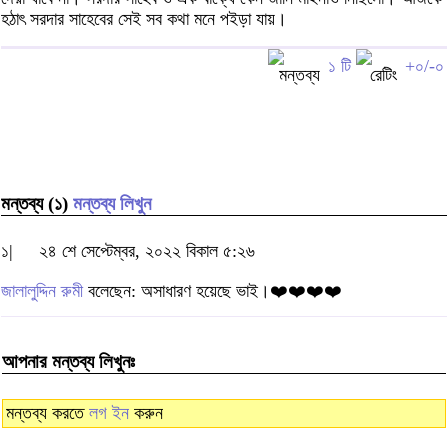
হঠাৎ সরদার সাহেবের সেই সব কথা মনে পইড়া যায়।
১ টি
+০/-০
মন্তব্য (১)
মন্তব্য লিখুন
১|
২৪ শে সেপ্টেম্বর, ২০২২ বিকাল ৫:২৬
জালালুদ্দিন রুমী
বলেছেন: অসাধারণ হয়েছে ভাই।❤️❤️❤️❤️
আপনার মন্তব্য লিখুনঃ
মন্তব্য করতে
লগ ইন
করুন