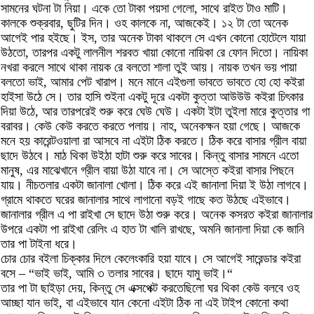
সামনের ঘটনা টা নিয়া। একে তো টাকা পয়সা গেলো, সাথে রাইত টাও মাটি।
কালকে শুক্রবার, ছুটির দিন। ওহ কালকে না, আজকেই। ১২ টা তো অনেক
আগেই পার হইছে। ইস, তার অনেক টাকা থাকলে সে এখন কোনো হোটেলে যায়া
উঠতো, তারপর একটু লালনীল শরবত খায়া কোনো নায়িকা রে ফোন দিতো। নায়িকা
নখরা করলে সাথে থাকা নায়ক রে বলতো শালা তুই আয়। নায়ক তখন ভয় পায়া
বলতো ভাই, আমার পেট খারাপ। মনে মানে এইগুলা ভাবতে ভাবতে হো হো কইরা
হাইসা উঠে সে। তার হাসি শুইনা একটু দূরে একটা কুত্তা আউউউ কইরা চিৎকার
দিয়া উঠে, আর তারপরেই শুরু করে ঘেউ ঘেউ। একটা ইটা তুইলা মারে কুত্তার গা
বরাবর। কেউ কেউ করতে করতে পলায়। নাহ, অনেকক্ষন হয়া গেছে। আজকে
মনে হয় কারেন্টওয়ালা রা আসবে না এইটা ঠিক করতে। ঠিক করে বাসার গ্রীল বায়া
ছাদে উঠবে। মাঠ থিকা উইঠা হাটা শুরু করে সাবের। কিন্তু বাসার সামনে এতো
মানুষ, এর মাঝেখানে গ্রীল বায়া উঠা যাবে না। সে আস্তে কইরা বাসার পিছনে
যায়। নীচতলার একটা জানালা খোলা। ঠিক করে এই জানালা দিয়া ই উঠা লাগবে।
গ্রামে থাকতে ঘরের জানালার সাথে লাগানো বড়ই গাছে কত উঠছে এইভাবে।
জানালার গ্রীল এ পা রাইখা সে ছাদে উঠা শুরু করে। অনেক কসরত কইরা জানালার
উপরে একটা পা রাইখা রেলিং এ হাত টা খালি রাখছে, অমনি জানালা দিয়া কে জানি
তার পা টাইনা ধরে।
চোর চোর বইলা চিক্কার দিলে কেলেংকারি হয়া যাবে। সে আগেই সারেন্ডার কইরা
বসে – “ভাই ভাই, আমি ৩ তলার সাবের। ছাদে যামু ভাই।“
তার পা টা ছাইড়া দেয়, কিন্তু সে এক্সপেক্ট করতেছিলো ঘর থিকা কেউ বলবে ওহ
আচ্ছা যান ভাই, বা এইভাবে যান কেনো এইটা ঠিক না এই টাইপ কোনো কথা