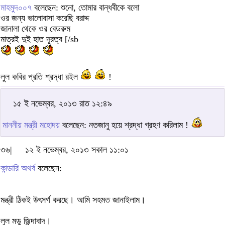
মাহমুদ০০৭
বলেছেন: শুনো, তোমার বান্ধবীকে বলো
ওর জন্য ভালোবাসা করেছি বরাদ্দ
জানালা থেকে ওর বেডরুম
মাত্রই দুই হাত দূরত্ব [/sb
লুল কবির প্রতি শ্রদ্ধা রইল
!
১৫ ই নভেম্বর, ২০১৩ রাত ১২:৪৯
মাননীয় মন্ত্রী মহোদয়
বলেছেন: নতজানু হয়ে শ্রদ্ধা গ্রহণ করিলাম !
৩৬|
১২ ই নভেম্বর, ২০১৩ সকাল ১১:০১
কান্ডারি অথর্ব
বলেছেন:
মন্ত্রী ঠিকই উৎসর্গ করছে। আমি সহমত জানাইলাম।
লুল মডু জিন্দাবাদ।