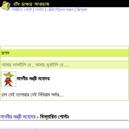
নির্বাচিত পোস্ট
|
লগইন
|
রেজিস্ট্রেশন করুন
|
রিফ্রেস
রূপম
আমায় ভাসাইলি রে , আমায় ডুবাইলি রে ....
মাননীয় মন্ত্রী মহোদয়
ঢাল নেই তলোয়ার নেই নিধিরাম সর্দার...
মাননীয় মন্ত্রী মহোদয়
› বিস্তারিত পোস্টঃ