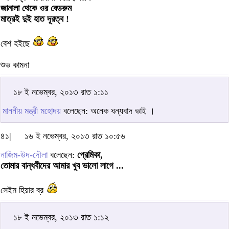
জানালা থেকে ওর বেডরুম
মাত্রই দুই হাত দূরত্ব !
বেশ হইছে
শুভ কামনা
১৮ ই নভেম্বর, ২০১৩ রাত ১:১১
মাননীয় মন্ত্রী মহোদয়
বলেছেন: অনেক ধন্যবাদ ভাই ।
৪১|
১৬ ই নভেম্বর, ২০১৩ রাত ১০:৫৬
নাজিম-উদ-দৌলা
বলেছেন:
প্রেমিকা,
তোমার বান্ধবীদের আমার খুব ভালো লাগে ...
সেইম হিয়ার ব্র
১৮ ই নভেম্বর, ২০১৩ রাত ১:১২