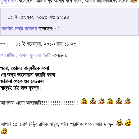
কুম্ভ রাশি
বলেছেন: আমার সুর আমার মনে বাজে, আবার আরেকজনের মনেও
১৫ ই নভেম্বর, ২০১৩ রাত ১২:৪৪
মাননীয় মন্ত্রী মহোদয়
বলেছেন: :'(
৩৩|
১১ ই নভেম্বর, ২০১৩ রাত ১১:২৬
সোনাবীজ; অথবা ধুলোবালিছাই
বলেছেন:
শুনো, তোমার বান্ধবীকে বলো
ওর জন্য ভালোবাসা করেছি বরাদ্দ
জানালা থেকে ওর বেডরুম
মাত্রই দুই হাত দূরত্ব !
আপনারা এতো কাছাকাছি!!!!!!!!!!!!!!!!!!!!
আপনি তো দেখি নিষ্ঠুর রসিক মানুষ, খালি প্রেমিকা ধরেন আর ছাড়েন