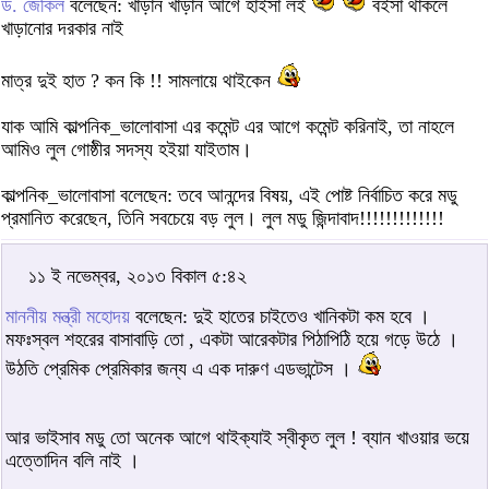
ড. জেকিল
বলেছেন: খাড়ান খাড়ান আগে হাইসা লই
বইসা থাকলে
খাড়ানোর দরকার নাই
মাত্র দুই হাত ? কন কি !! সামলায়ে থাইকেন
যাক আমি কাল্পনিক_ভালোবাসা এর কমেন্ট এর আগে কমেন্ট করিনাই, তা নাহলে
আমিও লুল গোষ্ঠীর সদস্য হইয়া যাইতাম।
কাল্পনিক_ভালোবাসা বলেছেন: তবে আনন্দের বিষয়, এই পোষ্ট নির্বাচিত করে মডু
প্রমানিত করেছেন, তিনি সবচেয়ে বড় লুল। লুল মডু জিন্দাবাদ!!!!!!!!!!!!!
১১ ই নভেম্বর, ২০১৩ বিকাল ৫:৪২
মাননীয় মন্ত্রী মহোদয়
বলেছেন: দুই হাতের চাইতেও খানিকটা কম হবে ।
মফঃস্বল শহরের বাসাবাড়ি তো , একটা আরেকটার পিঠাপিঠি হয়ে গড়ে উঠে ।
উঠতি প্রেমিক প্রেমিকার জন্য এ এক দারুণ এডভান্টেস ।
আর ভাইসাব মডু তো অনেক আগে থাইক্যাই স্বীকৃত লুল ! ব্যান খাওয়ার ভয়ে
এত্তোদিন বলি নাই ।