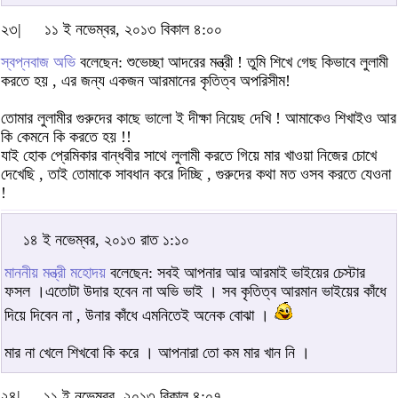
২৩|
১১ ই নভেম্বর, ২০১৩ বিকাল ৪:০০
স্বপ্নবাজ অভি
বলেছেন: শুভেচ্ছা আদরের মন্ত্রী ! তুমি শিখে গেছ কিভাবে লুলামী
করতে হয় , এর জন্য একজন আরমানের কৃতিত্ব অপরিসীম!
তোমার লুলামীর গুরুদের কাছে ভালো ই দীক্ষা নিয়েছ দেখি ! আমাকেও শিখাইও আর
কি কেমনে কি করতে হয় !!
যাই হোক প্রেমিকার বান্ধবীর সাথে লুলামী করতে গিয়ে মার খাওয়া নিজের চোখে
দেখেছি , তাই তোমাকে সাবধান করে দিচ্ছি , গুরুদের কথা মত ওসব করতে যেওনা
!
১৪ ই নভেম্বর, ২০১৩ রাত ১:১০
মাননীয় মন্ত্রী মহোদয়
বলেছেন: সবই আপনার আর আরমাই ভাইয়ের চেস্টার
ফসল ।এতোটা উদার হবেন না অভি ভাই । সব কৃতিত্ব আরমান ভাইয়ের কাঁধে
দিয়ে দিবেন না , উনার কাঁধে এমনিতেই অনেক বোঝা ।
মার না খেলে শিখবো কি করে । আপনারা তো কম মার খান নি ।
২৪|
১১ ই নভেম্বর, ২০১৩ বিকাল ৪:০৭