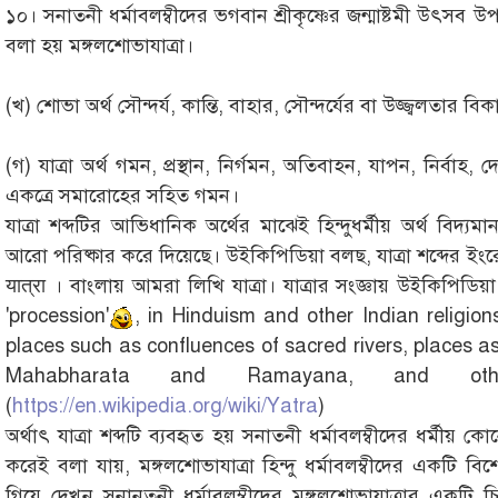
১০। সনাতনী ধর্মাবলম্বীদের ভগবান শ্রীকৃষ্ণের জন্মাষ্টমী উৎস
বলা হয় মঙ্গলশোভাযাত্রা।
(খ) শোভা অর্থ সৌন্দর্য, কান্তি, বাহার, সৌন্দর্যের বা উজ্জ্বলতার বি
(গ) যাত্রা অর্থ গমন, প্রস্থান, নির্গমন, অতিবাহন, যাপন, নির্বা
একত্রে সমারোহের সহিত গমন।
যাত্রা শব্দটির আভিধানিক অর্থের মাঝেই হিন্দুধর্মীয় অর্থ বিদ্যম
আরো পরিষ্কার করে দিয়েছে। উইকিপিডিয়া বলছ, যাত্রা শব্দের ইংর
यात्रा । বাংলায় আমরা লিখি যাত্রা। যাত্রার সংজ্ঞায় উইকিপিডিয়
'procession'
, in Hinduism and other Indian religio
places such as confluences of sacred rivers, places a
Mahabharata and Ramayana, and other
(
https://en.wikipedia.org/wiki/Yatra
)
অর্থাৎ যাত্রা শব্দটি ব্যবহৃত হয় সনাতনী ধর্মাবলম্বীদের ধর্মীয় 
করেই বলা যায়, মঙ্গলশোভাযাত্রা হিন্দু ধর্মাবলম্বীদের একটি বি
গিয়ে দেখুন সনানতনী ধর্মাবলম্বীদের মঙ্গলশোভাযাত্রার একটি চি