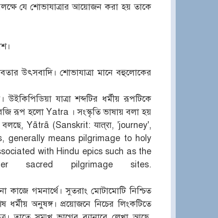
ব উপলক্ষে যে শোভাযাত্রার আয়োজন করা হয় তাকে
কাশ।
হ, দেবতার উৎসবাদি। শোভাযাত্রা মানে বহুলোকের
ান। উইকিপিডিয়া যাত্রা শব্দটির ধর্মীয় রূপটিকে
েজি রূপ হলো Yatra । সংস্কৃতি ভাষায় বলা হয়
া বলছে, Yātrā (Sanskrit: यात्रा, 'journey',
ns, generally means pilgrimage to holy
ssociated with Hindu epics such as the
 sacred pilgrimage sites.
কোনো কাজে গমনার্থে। সুতরাং মোটামোটি নিশ্চিত
শেষ ধর্মীয় অনুষঙ্গ। প্রয়োজনে নিচের লিংকটিতে
ত্র। তাতে সম্মুখ ভাগের ব্যানারে লেখা আছে,