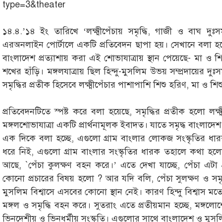
type=3&theater
১৪.৪.’১৪ ইং তারিখে ‘লক্ষ্মীপেঁচায় সমৃদ্ধি, গাজী ও বাঘ দ
এরঅনলাইন পোর্টালে একটি প্রতিবেদন ছাপা হয়। সেখানে বলা হয়ে
বাংলাদেশ প্রত্যাশায় করা এই শোভাযাত্রায় স্থান পেয়েছে- মা ও শ
শখের হাঁড়ি। মঙ্গলযাত্রায় ছিল হিন্দু-মুসলিম উভয় সম্প্রদায়ের দু
সমৃদ্ধির প্রতীক হিসেবে লক্ষ্মীপেঁচার পাশাপাশি শিশু হরিণ, মা ও শি
প্রতিবেদনটিতে স্পষ্ট করে বলা হয়েছে, সমৃদ্ধির প্রতীক হলো লক্ষ্
মঙ্গলশোভাযাত্রা একটি প্রার্থনামূলক ইবাদত। যাতে সমৃদ্ধ বাংলাদ
এক দিকে বলা হচ্ছে, এগুলো গ্রাম বাংলার লোকজ সংস্কৃতির ধারক।
ধরে নিই, এগুলো গ্রাম বাংলার সংস্কৃতির ধারক তহালে কথা হলো
আছে, `পেঁচা কুলক্ষণ বহন করে।’ এতে দেখা যাচ্ছে, পেঁচা এটা গ্
কোনো প্রচারের বিষয় হলো ? আর যদি বলি, পেঁচা সুলক্ষণ ও সমৃদ্
মুসলিম বিশ্বাসে এসবের কোনো স্থান নেই। কারণ হিন্দু বিশ্বাস মতে
মঙ্গল ও সমৃদ্ধি বহন করে। সুতরাং এতে প্রতীয়মান হচ্ছে, মঙ্গলো
ভিনদেশীয় ও ভিনধর্মীয় সংস্কৃতি। এগুলোর সাথে বাংলাদেশ ও মুস