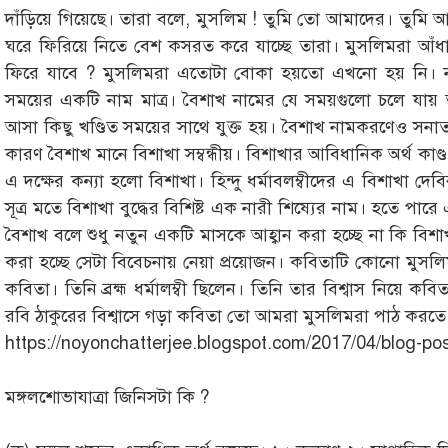
দাঁড়িয়ে গিয়েছে। তারা বলে, মুসলিম ! তুমি তো আমাদের। তুম
ঘরে ফিরিয়ে নিতে বেশ কসরত করে যাচ্ছে তারা। মুসলিমরা আ
ফিরে যাবে ? মুসলিমরা এতোটা বোকা হয়তো এখনো হয় নি। নাম
সময়ের একটি নাম মাত্র। বৈশাখ নামের যে সময়গুলো চলে যায় ত
আসা কিছু খণ্ডিত সময়ের সাথে যুক্ত হয়। বৈশাখ নামকরণেও সনাতনী
কারণ বৈশাখ মানে বিশাখা সম্বন্ধীয়। বিশাখার আবিধানিক অর্থ কাণ্ড বা শ
এ দক্ষের কন্যা হলো বিশাখা। হিন্দু ধর্মাবলম্বীদের এ বিশাখা দে
সূত্র মতে বিশাখা বুদ্ধের বিশিষ্ট এক নারী শিষ্যের নাম। হতে পা
বৈশাখ বলে শুধু নতুন একটি মাসকে আহ্বান করা হচ্ছে না কি বিশ
করা হচ্ছে সেটা বিবেচনায় নেয়া প্রয়োজন। কবিতাটি কোনো মুসল
কবিতা। তিনি ব্রহ্ম ধর্মালম্বী ছিলেন। তিনি তার বিশ্বাস নিয়
রবি ঠাকুরের বিশ্বাসে গড়া কবিতা তো আমরা মুসলিমরা পাঠ করতে
https://noyonchatterjee.blogspot.com/2017/04/blog-po
মঙ্গলশোভাযাত্রা জিনিসটা কি ?