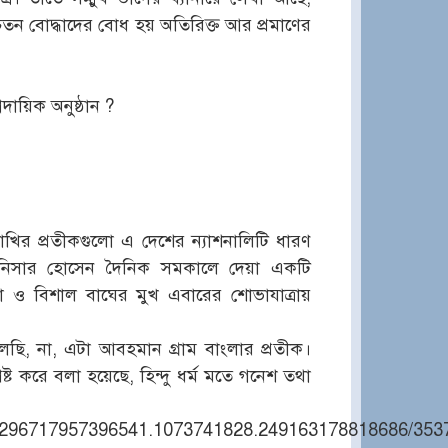
সচেতন বোদ্ধাদের বোধ হয় অতিরিক্ত আর প্রমাণের
রদায়িক অনুষ্ঠান ?
 পাখির প্রতীকগুলো এ দেশের ন্যাশনালিটি ধারণ
নিসার হোসেন দৈনিক সমকালে দেয়া একটি
া ও বিশাল বাঘের মুখ এবারের শোভাযাত্রায়
ছি, না, এটা আবহমান গ্রাম বাংলার প্রতীক।
ষ্ট করে বলা হয়েছে, হিন্দু ধর্ম মতে গনেশ তথা
/a.296717957396541.1073741828.249163178818686/35