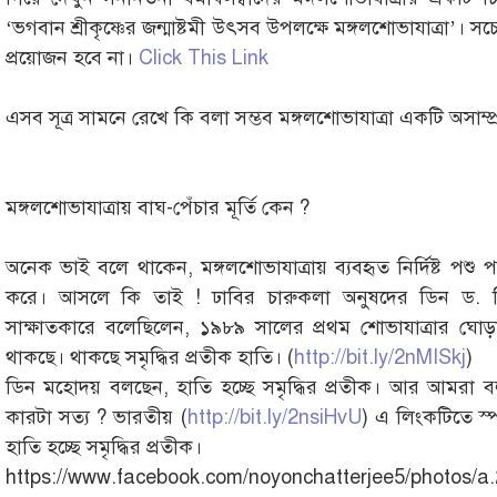
‘ভগবান শ্রীকৃষ্ণের জন্মাষ্টমী উৎসব উপলক্ষে মঙ্গলশোভাযাত্রা’। 
প্রয়োজন হবে না।
Click This Link
এসব সূত্র সামনে রেখে কি বলা সম্ভব মঙ্গলশোভাযাত্রা একটি অসাম্প্
মঙ্গলশোভাযাত্রায় বাঘ-পেঁচার মূর্তি কেন ?
অনেক ভাই বলে থাকেন, মঙ্গলশোভাযাত্রায় ব্যবহৃত নির্দিষ্ট পশু
করে। আসলে কি তাই ! ঢাবির চারুকলা অনুষদের ডিন ড. 
সাক্ষাতকারে বলেছিলেন, ১৯৮৯ সালের প্রথম শোভাযাত্রার ঘোড়
থাকছে। থাকছে সমৃদ্ধির প্রতীক হাতি। (
http://bit.ly/2nMISkj
)
ডিন মহোদয় বলছেন, হাতি হচ্ছে সমৃদ্ধির প্রতীক। আর আমরা বল
কারটা সত্য ? ভারতীয় (
http://bit.ly/2nsiHvU
) এ লিংকটিতে স্প
হাতি হচ্ছে সমৃদ্ধির প্রতীক।
https://www.facebook.com/noyonchatterjee5/photos