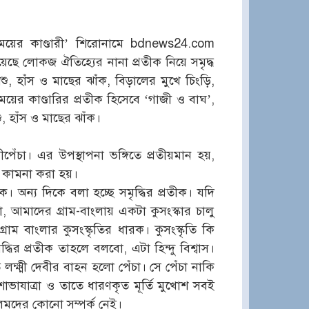
ুঃসময়ের কাণ্ডারী’ শিরোনামে bdnews24.com
ছে লোকজ ঐতিহ্যের নানা প্রতীক নিয়ে সমৃদ্ধ
িশু, হাঁস ও মাছের ঝাঁক, বিড়ালের মুখে চিংড়ি,
ঃসময়ের কাণ্ডারির প্রতীক হিসেবে ‘গাজী ও বাঘ’,
শু, হাঁস ও মাছের ঝাঁক।
মীপেঁচা। এর উপস্থাপনা ভঙ্গিতে প্রতীয়মান হয়,
েশ কামনা করা হয়।
 অন্য দিকে বলা হচ্ছে সমৃদ্ধির প্রতীক। যদি
, আমাদের গ্রাম-বাংলায় একটা কুসংস্কার চালু
রাম বাংলার কুসংস্কৃতির ধারক। কুসংস্কৃতি কি
ধির প্রতীক তাহলে বলবো, এটা হিন্দু বিশ্বাস।
 লক্ষ্মী দেবীর বাহন হলো পেঁচা। সে পেঁচা নাকি
শোভাযাত্রা ও তাতে ধারণকৃত মূর্তি মুখোশ সবই
লিমদের কোনো সম্পর্ক নেই।