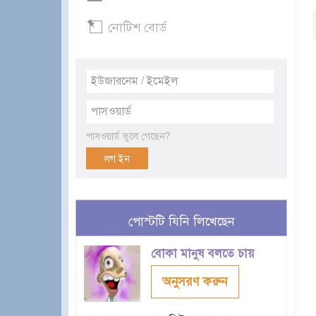
নোটিশ বোর্ড
পাসওয়ার্ড ভুলে গেছেন?
পোস্টটি যিনি লিখেছেন
বোকা মানুষ বলতে চায়
অনুসরণ করুন