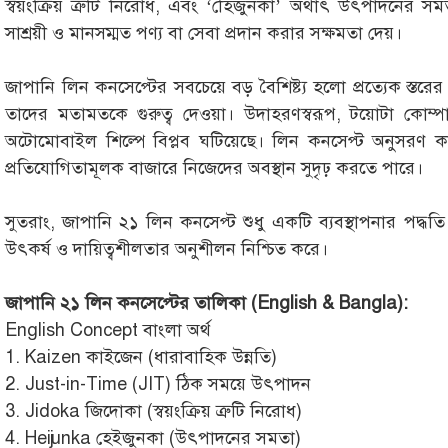
স্বয়ংক্রিয় ত্রুটি নিরোধ, এবং ‘হেিজুনকা’ অর্থাৎ উৎপাদনের সমত
সাশ্রয়ী ও মানসম্মত পণ্য বা সেবা প্রদান করার সক্ষমতা দেয়।
জাপানি লিন কনসেপ্টের সবচেয়ে বড় বৈশিষ্ট্য হলো প্রত্যেক স্তরে
তাদের মতামতকে গুরুত্ব দেওয়া। উদাহরণস্বরূপ, টয়োটা কোম্প
অটোমোবাইল শিল্পে বিপ্লব ঘটিয়েছে। লিন কনসেপ্ট অনুসরণ করে
প্রতিযোগিতামূলক বাজারে নিজেদের অবস্থান সুদৃঢ় করতে পারে।
সুতরাং, জাপানি ২১ লিন কনসেপ্ট শুধু একটি ব্যবস্থাপনার পদ্ধতি ন
উৎকর্ষ ও দায়িত্বশীলতার অনুশীলন নিশ্চিত করে।
জাপানি ২১ লিন কনসেপ্টের তালিকা (English & Bangla):
English Concept বাংলা অর্থ
1. Kaizen কাইজেন (ধারাবাহিক উন্নতি)
2. Just-in-Time (JIT) ঠিক সময়ে উৎপাদন
3. Jidoka জিদোকা (স্বয়ংক্রিয় ত্রুটি নিরোধ)
4. Heijunka হেইজুনকা (উৎপাদনের সমতা)