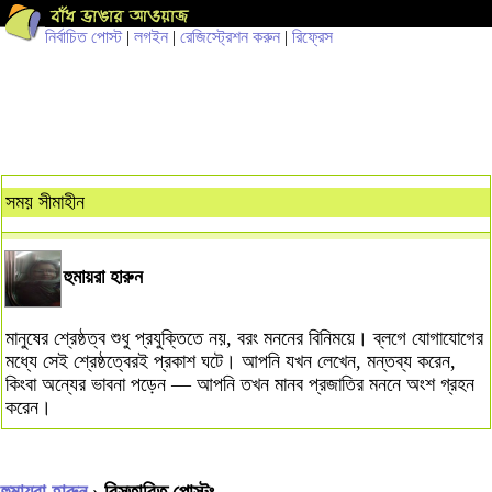
নির্বাচিত পোস্ট
|
লগইন
|
রেজিস্ট্রেশন করুন
|
রিফ্রেস
সময় সীমাহীন
হুমায়রা হারুন
মানুষের শ্রেষ্ঠত্ব শুধু প্রযুক্তিতে নয়, বরং মননের বিনিময়ে। ব্লগে যোগাযোগের
মধ্যে সেই শ্রেষ্ঠত্বেরই প্রকাশ ঘটে। আপনি যখন লেখেন, মন্তব্য করেন,
কিংবা অন্যের ভাবনা পড়েন — আপনি তখন মানব প্রজাতির মননে অংশ গ্রহন
করেন।
হুমায়রা হারুন
› বিস্তারিত পোস্টঃ