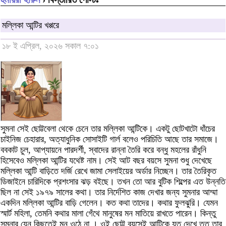
মল্লিকা আন্টির খপ্পরে
১৮ ই এপ্রিল, ২০২৬ সকাল ৭:০১
সুমনা সেই ছোট্টবেলা থেকে চেনে তার মল্লিকা আন্টিকে। একটু ছোটখাটো ধাঁচের
চাইনিজ চেহারার, অত্যাধুনিক সোসাইটি গার্ল বলেও পরিচিতি আছে তার সমাজে।
ববকাট চুল, আপ্যায়নে পারদর্শী, স্বাদের রান্না তৈরি করে বন্ধু মহলের রাঁধুনি
হিসেবেও মল্লিকা আন্টির যথেষ্ট নাম। সেই আট বছর বয়সে সুমনা শুধু দেখেছে
মল্লিকা আন্টি বাড়িতে দর্জি রেখে জামা সেলাইয়ের অর্ডার নিচ্ছেন। তার তৈরিকৃত
ডিজাইনে চারিদিকে প্রশংসার ঝড় বইছে। তখন তো আর বুটিক শিল্পের এত উন্নতি
ছিল না সেই ১৯৭৯ সালের কথা। তার নির্দেশিত কাজ দেখার জন্য সুমনার আম্মা
একদিন মল্লিকা আন্টির বাড়ি গেলেন। কত কথা তাদের। কথার ফুলঝুরি। যেমন
স্মার্ট মহিলা, তেমনি কথার মালা গেঁথে মানুষের মন মাতিয়ে রাখতে পারেন। কিন্তু
সুমনার যেন কিছুতেই মন ওঠে না । ওই ছোট্ট বয়সেই আন্টিকে যত দেখে তত তার