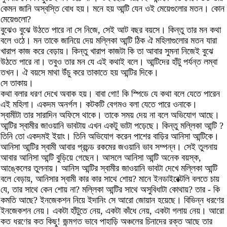
কেমন জানি অস্বস্তি বোধ হয়। মনে হয় আন্টি যেন ওই মেয়েগুলোর মতন। কোন
মেয়েগুলো?
বুঝেও বুঝে উঠতে পারে না সে নিজে, সেই আট বছর বয়সে। কিন্তু তার মন কথা
বলে ওঠে। মন তাকে জানিয়ে দেয় মল্লিকা আন্টি ঠিক ঐ মহিলাগুলোর মতন যারা
খারাপ কাজ করে বেড়ায়। কিন্তু খারাপ কাজটা কি তা আবার সুমনা নিজেই বুঝে
উঠতে পারে না। তবুও তার মন যে এই কথাই বলে। আন্টিদের হাঁটু পর্যন্ত লম্বা
তখন। ঐ বয়সে মাথা উঁচু করে তাকাতে হয় আন্টির দিকে।
সে তাকায়।
কথা বলার ধরণ দেখে অবাক হয়। বাবা গো! কি স্পিডে যে কথা বলে যেতে পারেন
এই মহিলা। একদম অনর্গল। কটকটি বেগমও বলা যেতে পারে ওনাকে।
স্বামীটা তার সারাদিন অফিসে থাকে। তাকে সময় দেয় না বলে অভিযোগ আছে।
আন্টির স্বামীর জাওয়ানি ভাবটায় এখন একটু ভাটা পড়েছে। কিন্তু মল্লিকা আন্টি ?
তিনি তো একদমই ইয়াং। তিনি অভিযোগ করেন পাশের বাড়ির আনিসা আন্টিকে।
আনিসা আন্টির স্বামী আবার প্রচন্ড রকমের জওয়ানি ভাব সম্পন্ন। সেই তুলনায়
আবার আনিসা আন্টি বুড়িয়ে গেছেন। আসলে আনিসা আন্টি অনেক বয়স্ক,
আঙ্কেলের তুলনায়। আনিস আন্টির স্বামীর জাওয়ানি ভাবটা দেখে মল্লিকা আন্টি
বলে বেড়ায়, আনিসার স্বামী কার কার সাথে শোয়? মানে ইনডাইরেক্টলি বলতে চায়
যে, তার সাথে কেন শোয় না? মল্লিকা আন্টির সাথে অসুবিধাটা কোথায়? তার - কি
কমতি আছে? ইনজেকশন নিয়ে ইদানিং সে আরো জোয়ান হয়েছে। বিভিন্ন ধরণের
ইনজেকশন নেয়। একটা হাঁটুতে নেয়, একটা কাঁধে নেয়, একটা গলায় নেয়। আরো
কত ধরণের কত কিছু! জন্মগত ভাবে পাহাড়ি অঞ্চলের চিনাদের রক্ত আছে তার