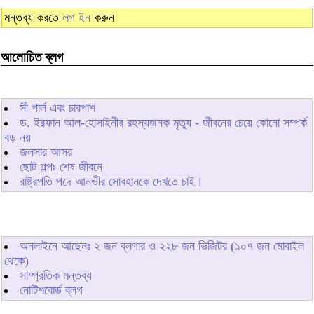
মন্তব্য করতে
লগ ইন
করুন
আলোচিত ব্লগ
সী পার্ল এবং চারপাশ
ড. ইরফান আল-হোসাইনীর রহস্যজনক মৃত্যু - জীবনের চেয়ে কোনো সম্পর্ক
বড় নয়
জলসার আসর
ছোট গল্পঃ শেষ জীবনে
রাষ্ট্রপতি পদে আনভীর সোবহানকে দেখতে চাই।
অনলাইনে আছেনঃ
২
জন ব্লগার ও
২২৮
জন ভিজিটর (১০৭ জন মোবাইল
থেকে)
সাম্প্রতিক মন্তব্য
নোটিশবোর্ড ব্লগ