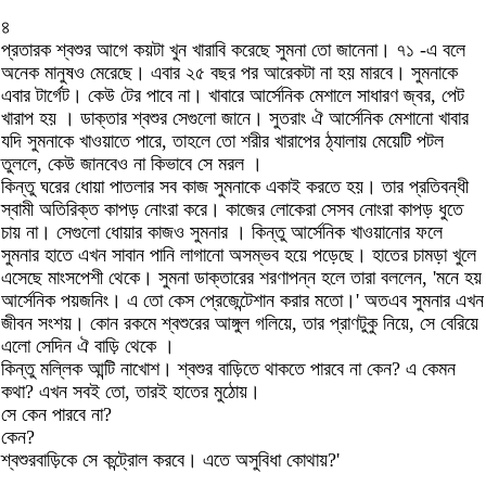
৪
প্রতারক শ্বশুর আগে কয়টা খুন খারাবি করেছে সুমনা তো জানেনা। ৭১ -এ বলে
অনেক মানুষও মেরেছে। এবার ২৫ বছর পর আরেকটা না হয় মারবে। সুমনাকে
এবার টার্গেট। কেউ টের পাবে না। খাবারে আর্সেনিক মেশালে সাধারণ জ্বর, পেট
খারাপ হয় । ডাক্তার শ্বশুর সেগুলো জানে। সুতরাং ঐ আর্সেনিক মেশানো খাবার
যদি সুমনাকে খাওয়াতে পারে, তাহলে তো শরীর খারাপের ঠ্যালায় মেয়েটি পটল
তুললে, কেউ জানবেও না কিভাবে সে মরল ।
কিন্তু ঘরের ধোয়া পাতলার সব কাজ সুমনাকে একাই করতে হয়। তার প্রতিবন্ধী
স্বামী অতিরিক্ত কাপড় নোংরা করে। কাজের লোকেরা সেসব নোংরা কাপড় ধুতে
চায় না। সেগুলো ধোয়ার কাজও সুমনার । কিন্তু আর্সেনিক খাওয়ানোর ফলে
সুমনার হাতে এখন সাবান পানি লাগানো অসম্ভব হয়ে পড়েছে। হাতের চামড়া খুলে
এসেছে মাংসপেশী থেকে। সুমনা ডাক্তারের শরণাপন্ন হলে তারা বললেন, 'মনে হয়
আর্সেনিক পয়জনিং। এ তো কেস প্রেজেন্টেশান করার মতো।' অতএব সুমনার এখন
জীবন সংশয়। কোন রকমে শ্বশুরের আঙ্গুল গলিয়ে, তার প্রাণটুকু নিয়ে, সে বেরিয়ে
এলো সেদিন ঐ বাড়ি থেকে ।
কিন্তু মল্লিক আন্টি নাখোশ। শ্বশুর বাড়িতে থাকতে পারবে না কেন? এ কেমন
কথা? এখন সবই তো, তারই হাতের মুঠোয়।
সে কেন পারবে না?
কেন?
শ্বশুরবাড়িকে সে কন্ট্রোল করবে। এতে অসুবিধা কোথায়?'