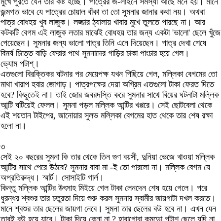
মুখে পুরতে যেন তার কষ্ট হচ্ছে। পাত্রের জ-লাইনে সমস্যা আছে মনে হয়। মানে
জন্মগত ভাবে যে পাত্রের চোয়াল বাঁকা তা তো সুমনার জানার কথা নয়। অথবা
পাত্র বোধহয় খুব লাজুক। লজ্জার ঠ্যালায় খাবার মুখে তুলতে পারছে না। আর
কটকটি বেগম এই লাজুক লতার মাঝেই বোধহয় তার জন্য একটা 'ভালো' ছেলে খুঁজে
পেয়েছেন। সুমনার জন্য ভালো পাত্র তিনি এনে দিয়েছেন। পাত্র দেখা শেষে
বিমর্ষ চিত্তে বাড়ি ফেরার পথে সুমনাদের গাড়ির চাকা পাংচার হয়ে গেল।
ভ্যোম পটাশ্‌।
এতগুলো বিরক্তিকর ঘটনার পর মেয়েপক্ষ যখন পিছিয়ে গেল, মল্লিকা বেগমের তো
মাথা খারাপ হবার জোগাড়। পাত্রপক্ষের দেয়া অগ্রিম এতগুলো টাকা ফেরত দিতে
হবে? কিছুতেই না। তাই জোর জবরদস্তি করে সুমনার সাথে বিয়ের ঘটনাটা মল্লিক
আন্টি ঘটিয়েই ফেলল। সুমনা পড়ল মল্লিক আন্টির খপ্পরে। সেই ছোটবেলা থেকে
এই শয়তান টাইপের, জানোয়ার সুলভ মল্লিকা বেগমের হাত থেকে তার শেষ রক্ষা
হলো না।
৩
সেই ২০ বছরের সুমনা কি তার থেকে তিন গুণ বয়সী, দুনিয়া ভেজে খাওয়া মল্লিক
আন্টির সাথে পেরে উঠবে? সুমনার বাবা মা -ই তো পারলো না। মল্লিক বেগম যে
অপ্রতিরুদ্ধ। স্মার্ট। সোসাইটি গার্ল।
কিন্তু মল্লিক আন্টির উৎসাহ মিইয়ে গেল টাকা লেনদেন শেষ হয়ে গেলে। পরে
ধুরন্ধর শ্বশুর তার চতুরতা দিয়ে শুরু করল সুমনার স্বামীর জায়গাটা দখল করতে।
মানে শ্বশুর তার ছেলের জায়গা নেবে। সুমনা তার ছেলের বউ হবে না। এখন যেন
তারই বউ হয়ে যাবে। টাকা দিয়ে কেনা না ? হাবাগোবা কুমড়ো পটাশ ছেলে যদি না