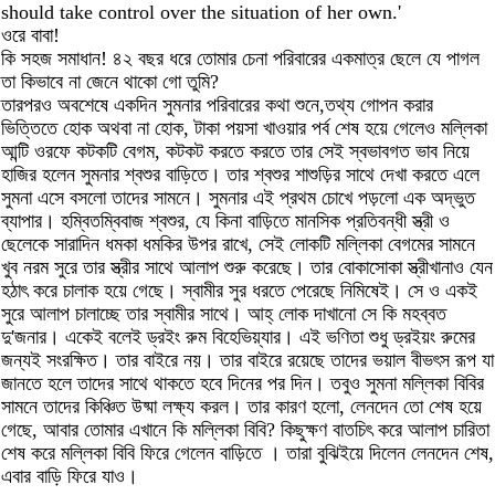
should take control over the situation of her own.'
ওরে বাবা!
কি সহজ সমাধান! ৪২ বছর ধরে তোমার চেনা পরিবারের একমাত্র ছেলে যে পাগল
তা কিভাবে না জেনে থাকো গো তুমি?
তারপরও অবশেষে একদিন সুমনার পরিবারের কথা শুনে,তথ্য গোপন করার
ভিত্তিতে হোক অথবা না হোক, টাকা পয়সা খাওয়ার পর্ব শেষ হয়ে গেলেও মল্লিকা
আন্টি ওরফে কটকটি বেগম, কটকট করতে করতে তার সেই স্বভাবগত ভাব নিয়ে
হাজির হলেন সুমনার শ্বশুর বাড়িতে। তার শ্বশুর শাশুড়ির সাথে দেখা করতে এলে
সুমনা এসে বসলো তাদের সামনে। সুমনার এই প্রথম চোখে পড়লো এক অদ্ভুত
ব্যাপার। হম্বিতম্বিবাজ শ্বশুর, যে কিনা বাড়িতে মানসিক প্রতিবন্ধী স্ত্রী ও
ছেলেকে সারাদিন ধমকা ধমকির উপর রাখে, সেই লোকটি মল্লিকা বেগমের সামনে
খুব নরম সুরে তার স্ত্রীর সাথে আলাপ শুরু করেছে। তার বোকাসোকা স্ত্রীখানাও যেন
হঠাৎ করে চালাক হয়ে গেছে। স্বামীর সুর ধরতে পেরেছে নিমিষেই। সে ও একই
সুরে আলাপ চালাচ্ছে তার স্বামীর সাথে। আহ্‌ লোক দাখানো সে কি মহব্বত
দু'জনার। একেই বলেই ড্রইং রুম বিহেভিয়্যার। এই ভণিতা শুধু ড্রইয়ং রুমের
জন্যই সংরক্ষিত। তার বাইরে নয়। তার বাইরে রয়েছে তাদের ভয়াল বীভৎস রূপ যা
জানতে হলে তাদের সাথে থাকতে হবে দিনের পর দিন। তবুও সুমনা মল্লিকা বিবির
সামনে তাদের কিঞ্চিত উষ্মা লক্ষ্য করল। তার কারণ হলো, লেনদেন তো শেষ হয়ে
গেছে, আবার তোমার এখানে কি মল্লিকা বিবি? কিছুক্ষণ বাতচিৎ করে আলাপ চারিতা
শেষ করে মল্লিকা বিবি ফিরে গেলেন বাড়িতে । তারা বুঝিইয়ে দিলেন লেনদেন শেষ,
এবার বাড়ি ফিরে যাও।