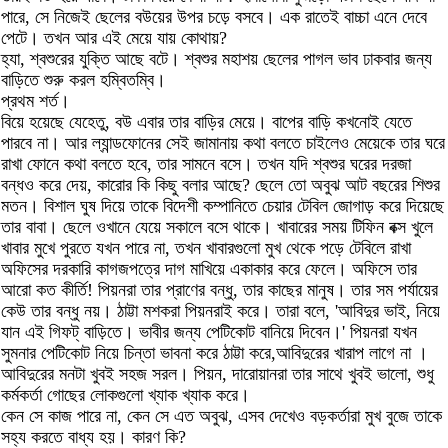
পারে, সে নিজেই ছেলের বউয়ের উপর চড়ে বসবে। এক রাতেই বাচ্চা এনে দেবে
পেটে। তখন আর এই মেয়ে যায় কোথায়?
হ্যা, শ্বশুরের যুক্তি আছে বটে। শ্বশুর মহাশয় ছেলের পাগল ভাব ঢাকবার জন্য
বাড়িতে শুরু করল হম্বিতম্বি।
প্রথম শর্ত।
বিয়ে হয়েছে যেহেতু, বউ এবার তার বাড়ির মেয়ে। বাপের বাড়ি কখনোই যেতে
পারবে না। আর ল্যান্ডফোনের সেই জামানায় কথা বলতে চাইলেও মেয়েকে তার ঘরে
রাখা ফোনে কথা বলতে হবে, তার সামনে বসে। তখন যদি শ্বশুর ঘরের দরজা
বন্ধও করে দেয়, কারোর কি কিছু বলার আছে? ছেলে তো অবুঝ আট বছরের শিশুর
মতন। বিশাল ঘুষ দিয়ে তাকে বিদেশী কম্পানিতে চেয়ার টেবিল জোগাড় করে দিয়েছে
তার বাবা। ছেলে ওখানে যেয়ে সকালে বসে থাকে। খাবারের সময় টিফিন বক্স খুলে
খাবার মুখে পুরতে যখন পারে না, তখন খাবারগুলো মুখ থেকে পড়ে টেবিলে রাখা
অফিসের দরকারি কাগজপত্রে দাগ মাখিয়ে একাকার করে ফেলে। অফিসে তার
আরো কত কীর্তি! পিয়নরা তার প্রাণের বন্ধু, তার কাছের মানুষ। তার সম পর্যায়ের
কেউ তার বন্ধু নয়। ঠাট্টা মশকরা পিয়নরাই করে। তারা বলে, 'আবিদুর ভাই, নিয়ে
যান এই গিফট্‌ বাড়িতে। ভাবীর জন্য পেটিকোট বানিয়ে দিবেন।' পিয়নরা যখন
সুমনার পেটিকোট নিয়ে চিন্তা ভাবনা করে ঠাট্টা করে,আবিদুরের খারাপ লাগে না ।
আবিদুরের মনটা খুবই সহজ সরল। পিয়ন, দারোয়ানরা তার সাথে খুবই ভালো, শুধু
কর্মকর্তা গোছের লোকগুলো খ্যাক খ্যাক করে।
কেন সে কাজ পারে না, কেন সে এত অবুঝ, এসব দেখেও বড়কর্তারা মুখ বুজে তাকে
সহ্য করতে বাধ্য হয়। কারণ কি?