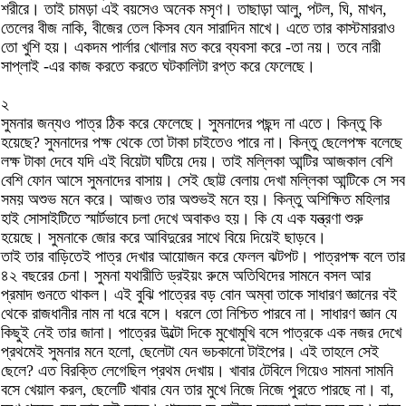
শরীরে। তাই চামড়া এই বয়সেও অনেক মসৃণ। তাছাড়া আলু, পটল, ঘি, মাখন,
তেলের বীজ নাকি, বীজের তেল কিসব যেন সারাদিন মাখে। এতে তার কাস্টমাররাও
তো খুশি হয়। একদম পার্লার খোলার মত করে ব্যবসা করে -তা নয়। তবে নারী
সাপ্লাই -এর কাজ করতে করতে ঘটকালিটা রপ্ত করে ফেলেছে।
২
সুমনার জন্যও পাত্র ঠিক করে ফেলেছে। সুমনাদের পছন্দ না এতে। কিন্তু কি
হয়েছে? সুমনাদের পক্ষ থেকে তো টাকা চাইতেও পারে না। কিন্তু ছেলেপক্ষ বলেছে
লক্ষ টাকা দেবে যদি এই বিয়েটা ঘটিয়ে দেয়। তাই মল্লিকা আন্টির আজকাল বেশি
বেশি ফোন আসে সুমনাদের বাসায়। সেই ছোট্ট বেলায় দেখা মল্লিকা আন্টিকে সে সব
সময় অশুভ মনে করে। আজও তার অশুভই মনে হয়। কিন্তু অশিক্ষিত মহিলার
হাই সোসাইটিতে স্মার্টভাবে চলা দেখে অবাকও হয়। কি যে এক যন্ত্রণা শুরু
হয়েছে। সুমনাকে জোর করে আবিদুরের সাথে বিয়ে দিয়েই ছাড়বে।
তাই তার বাড়িতেই পাত্র দেখার আয়োজন করে ফেলল ঝটপট। পাত্রপক্ষ বলে তার
৪২ বছরের চেনা। সুমনা যথারীতি ড্রইয়ং রুমে অতিথিদের সামনে বসল আর
প্রমাদ গুনতে থাকল। এই বুঝি পাত্রের বড় বোন অম্বা তাকে সাধারণ জ্ঞানের বই
থেকে রাজধানীর নাম না ধরে বসে। ধরলে তো নিশ্চিত পারবে না। সাধারণ জ্ঞান যে
কিছুই নেই তার জানা। পাত্রের উল্টো দিকে মুখোমুখি বসে পাত্রকে এক নজর দেখে
প্রথমেই সুমনার মনে হলো, ছেলেটা যেন ভচকানো টাইপের। এই তাহলে সেই
ছেলে? এত বিরক্তি লেগেছিল প্রথম দেখায়। খাবার টেবিলে গিয়েও সামনা সামনি
বসে খেয়াল করল, ছেলেটি খাবার যেন তার মুখে নিজে নিজে পুরতে পারছে না। বা,