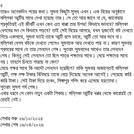
৫
তারও অনেকদিন পরের কথা। সুমনা কিছুটা সুস্থ এখন। এক বিয়ের অনুষ্ঠানে
মল্লিকা আন্টির সাথে দেখা হয়েছে তার। সে তো আর জানে না যে, জানোয়ার
প্রকৃতিরই এই জীবটি এখন কেন এত খাপ্পা তার উপর! কিভাবে জানবে? মল্লিকা
বেগমের মন সে কিভাবে পড়বে? তাই সেই বিয়ের আসরে, যখন দুজনেই বউ দেখতে
গিয়ে একসাথে, সুমনা যতই তাকে আন্টি বলে ডাকে, আন্টি তো আর শুনে না।
মল্লিকা বেগম বউকে দেখতে পেলেও সুমনাকে আর দেখতে পায় না। কারণ সুমনার
শ্বশুরের সাথে যে তার লেনদেন শেষ। সুতরাং সুমনাদের সাথেও তার লেনদেন
শেষ। কিন্তু সেই লেনদেন তো ছিল পাত্র পক্ষদের সাথে। মেয়ে পক্ষদের সাথে
নয়। তাহলে চিনতে পারছে না কেন?
মেয়ে পক্ষর সাথে কি আদৌ লেনদেন হয়েছিল? নাকি সুমনার অজান্তেই মল্লিকা
আন্টি, লক্ষ লক্ষ টাকার বিনিময়ে তাকে বেচে দিয়েছে অনেক আগেই। পেয়েছে কারি
কারি টাকা। সেই টাকা দিয়ে হংকং, সিঙ্গাপুর শপিং করে এসেছে হয়তোবা।
সুতরাং সুমনা পর্ব শেষ।
এবার ধরবে সে কোন নতুন একটা শিকার। মল্লিকা আন্টির খপ্পর থেকে কারোরই যে
রেহাই নেই।
........
লেখার শুরু ২৬/১০/২০২৫
লেখার শেষ ১৬/০৪/২০২৬