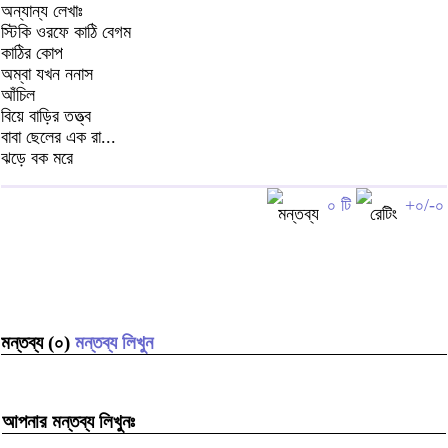
অন্যান্য লেখাঃ
স্টিকি ওরফে কাঠি বেগম
কাঠির কোপ
অম্বা যখন ননাস
আঁচিল
বিয়ে বাড়ির তত্ত্ব
বাবা ছেলের এক রা...
ঝড়ে বক মরে
০ টি
+০/-০
মন্তব্য (০)
মন্তব্য লিখুন
আপনার মন্তব্য লিখুনঃ