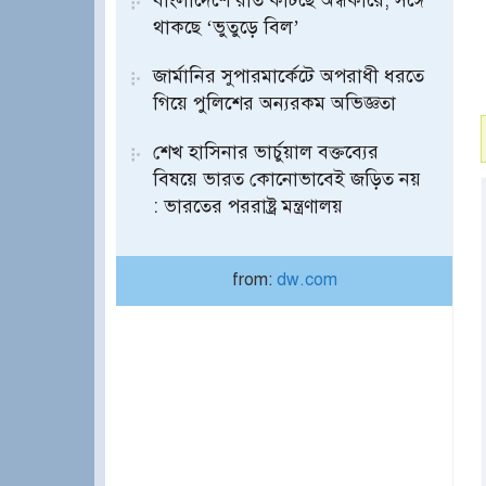
বাংলাদেশে রাত কাটছে অন্ধকারে, সঙ্গে
থাকছে ‘ভুতুড়ে বিল’
জার্মানির সুপারমার্কেটে অপরাধী ধরতে
গিয়ে পুলিশের অন্যরকম অভিজ্ঞতা
শেখ হাসিনার ভার্চুয়াল বক্তব্যের
বিষয়ে ভারত কোনোভাবেই জড়িত নয়
: ভারতের পররাষ্ট্র মন্ত্রণালয়
from:
dw.com