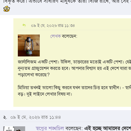
বিকৃত করে। এভাবে সাধারণ মানুষকে তারা বিজি রাখে, আর সেই
০৯ ই মে, ২০২৬ রাত ১১:৩৪
লেখক
বলেছেন:
জার্নালিজম একটি পেশা। উকিল, ডাক্তারের মতোই একটি পেশা। য
নূন্যতম গ্রাজুয়েশন করতে হবে। আপনার বিশ্বাস হয় এই দেশে যারা 
পড়ালেখা করেছে?
মিডিয়া তখনই ভালো কিছু করবে যখন তাদের চিত্ত হবে স্বাধীন। - স
বড়। দুই লাইনে লেখার ব্ষিয় না।
২.
০৯ ই মে, ২০২৬ রাত ১১:৪৪
স্বপ্নের শঙ্খচিল
বলেছেন:
এই হচ্ছে আমাদের দেশের