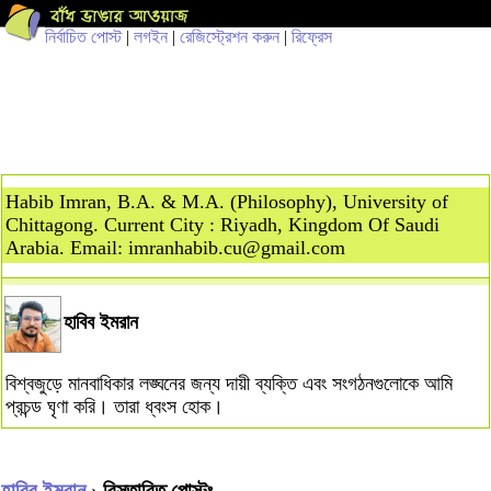
নির্বাচিত পোস্ট
|
লগইন
|
রেজিস্ট্রেশন করুন
|
রিফ্রেস
Habib Imran, B.A. & M.A. (Philosophy), University of
Chittagong. Current City : Riyadh, Kingdom Of Saudi
Arabia. Email:
imranhabib.cu@gmail.com
হাবিব ইমরান
বিশ্বজুড়ে মানবাধিকার লঙ্ঘনের জন্য দায়ী ব্যক্তি এবং সংগঠনগুলোকে আমি
প্রচন্ড ঘৃণা করি। তারা ধ্বংস হোক।
হাবিব ইমরান
› বিস্তারিত পোস্টঃ