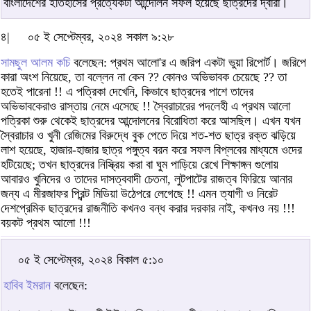
বাংলাদেশের ইতিহাসের প্রত্যেকটা আন্দোলন সফল হয়েছে ছাত্রদের দ্বারা।
৪|
০৫ ই সেপ্টেম্বর, ২০২৪ সকাল ৯:২৮
সামছুল আলম কচি
বলেছেন: প্রথম আলো'র এ জরিপ একটা ভুয়া রিপোর্ট। জরিপে
কারা অংশ নিয়েছে, তা বল্লেন না কেন ?? কোনও অভিভাবক চেয়েছে ?? তা
হতেই পারেনা !! এ পত্রিকা দেখেনি, কিভাবে ছাত্রদের পাশে তাদের
অভিভাবকেরাও রাস্তায় নেমে এসেছে !! স্বৈরাচারের পদলেহী এ প্রথম আলো
পত্রিকা শুরু থেকেই ছাত্রদের আন্দোলনের বিরোধিতা করে আসছিল। এখন যখন
স্বৈরাচার ও খুনী রেজিমের বিরুদ্ধে বুক পেতে দিয়ে শত-শত ছাত্র রক্ত ঝড়িয়ে
লাশ হয়েছে, হাজার-হাজার ছাত্র পঙ্গুত্ব বরন করে সফল বিপ্লবের মাধ্যমে ওদের
হটিয়েছে; তখন ছাত্রদের নিস্ক্রিয় করা বা ঘুম পাড়িয়ে রেখে শিক্ষাঙ্গন গুলোয়
আবারও খুনিদের ও তাদের দাসত্ববাদী চেতনা, লুটপাটের রাজত্ব ফিরিয়ে আনার
জন্য এ মীরজাফর প্রিন্ট মিডিয়া উঠেপরে লেগেছে !! এমন ত্যাগী ও নিরেট
দেশপ্রেমিক ছাত্রদের রাজনীতি কখনও বন্ধ করার দরকার নাই, কখনও নয় !!!
বয়কট প্রথম আলো !!!
০৫ ই সেপ্টেম্বর, ২০২৪ বিকাল ৫:১০
হাবিব ইমরান
বলেছেন: