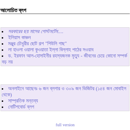
আলোচিত ব্লগ
সরকারের ছয় মাসের পোস্টমর্টেম....
ইলিয়াস কাঞ্চন
মঞ্জুর চৌধুরীর ছোট গল্প "শিউলি গাছ"
লা হাওলা ওয়ালা কুওয়াতা ইল্লা বিল্লাহ পাঠের সওয়াব
ড. ইরফান আল-হোসাইনীর রহস্যজনক মৃত্যু - জীবনের চেয়ে কোনো সম্পর্ক
বড় নয়
অনলাইনে আছেনঃ
৬
জন ব্লগার ও
৩০৯
জন ভিজিটর (১৫৪ জন মোবাইল
থেকে)
সাম্প্রতিক মন্তব্য
নোটিশবোর্ড ব্লগ
full version