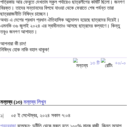
পত্রিকায় আর ফেবুতে দেখতাম স্কুল পর্যায়েও ছাত্রলীগের কমিটি ছিলো। জনগণ
বিরক্ত। তাদের সন্তানদের বিপথে যাওয়া থেকে ফেরাতে শেষ পর্যন্ত তারা
ছাত্ররাজনীতি নিষিদ্ধ চাচ্ছেন।
অথচ এ দেশের প্রধান প্রধান ঐতিহাসিক আন্দোলন হয়েছে ছাত্রদের দিয়েই।
এমনকি ৩৬ জুলাই ২০২৪ এর স্বাধীনতাও আসছে ছাত্রদের কল্যাণে। কিন্তু
তবুও জনগণ আশাহত।
আপনারা কী চান!
নিষিদ্ধ হোক নাকি বহাল থাকুক!
১৩ টি
+০/-০
মন্তব্য (১৩)
মন্তব্য লিখুন
১|
০৫ ই সেপ্টেম্বর, ২০২৪ সকাল ৭:০৪
প্রহররাজা
বলেছেন: দুর্নীতি থেকে মুক্ত হতে ১০০% মানুষ রাজী, কিন্তু সুযোগ