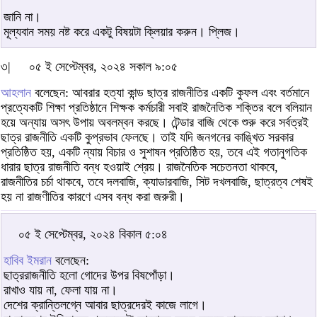
জানি না।
মূল্যবান সময় নষ্ট করে একটু বিষয়টা ক্লিয়ার করুন। প্লিজ।
৩|
০৫ ই সেপ্টেম্বর, ২০২৪ সকাল ৯:০৫
আহলান
বলেছেন: আবরার হত্যা কান্ড ছাত্র রাজনীতির একটি কুফল এবং বর্তমানে
প্রত্যেকটি শিক্ষা প্রতিষ্ঠানে শিক্ষক কর্মচারী সবাই রাজনৈতিক শক্তির বলে বলিয়ান
হয়ে অন্যায় অসৎ উপায় অবলম্বন করছে। টেন্ডার বাজি থেকে শুরু করে সর্বত্রই
ছাত্র রাজনীতি একটি কুপ্রভাব ফেলছে। তাই যদি জনগনের কাঙ্খিত সরকার
প্রতিষ্ঠিত হয়, একটি ন্যায় বিচার ও সুশাষন প্রতিষ্ঠিত হয়, তবে এই গতানুগতিক
ধারার ছাত্র রাজনীতি বন্ধ হওয়াই শ্রেয়। রাজনৈতিক সচেতনতা থাকবে,
রাজনীতির চর্চা থাকবে, তবে দলবাজি, ক্যাডারবাজি, সিট দখলবাজি, ছাত্রত্ব শেষই
হয় না রাজণীতির কারণে এসব বন্ধ করা জরুরী।
০৫ ই সেপ্টেম্বর, ২০২৪ বিকাল ৫:০৪
হাবিব ইমরান
বলেছেন:
ছাত্ররাজনীতি হলো গোদের উপর বিষপোঁড়া।
রাখাও যায় না, ফেলা যায় না।
দেশের ক্রান্তিলগ্নে আবার ছাত্রদেরই কাজে লাগে।