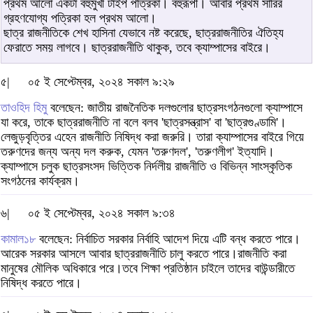
প্রথম আলো একটা বহুমুখী টাইপ পত্রিকা। বহুরূপী। আবার প্রথম সারির
গ্রহণযোগ্য পত্রিকা হল প্রথম আলো।
ছাত্র রাজনীতিকে শেখ হাসিনা যেভাবে নষ্ট করেছে, ছাত্ররাজনীতির ঐতিহ্য
ফেরাতে সময় লাগবে। ছাত্ররাজনীতি থাকুক, তবে ক্যাম্পাসের বাইরে।
৫|
০৫ ই সেপ্টেম্বর, ২০২৪ সকাল ৯:২৯
তাওহিদ হিমু
বলেছেন: জাতীয় রাজনৈতিক দলগুলোর ছাত্রসংগঠনগুলো ক্যাম্পাসে
যা করে, তাকে ছাত্ররাজনীতি না বলে বলব 'ছাত্রসন্ত্রাস' বা 'ছাত্রগুণ্ডামি'।
লেজুড়বৃত্তির এহেন রাজনীতি নিষিদ্ধ করা জরুরি। তারা ক্যাম্পাসের বাইরে গিয়ে
তরুণদের জন্য অন্য দল করুক, যেমন 'তরুণদল', 'তরুণলীগ' ইত্যাদি।
ক্যাম্পাসে চলুক ছাত্রসংসদ ভিত্তিক নির্দলীয় রাজনীতি ও বিভিন্ন সাংস্কৃতিক
সংগঠনের কার্যক্রম।
৬|
০৫ ই সেপ্টেম্বর, ২০২৪ সকাল ৯:৩৪
কামাল১৮
বলেছেন: নির্বাচিত সরকার নির্বাহি আদেশ দিয়ে এটি বন্ধ করতে পারে।
আরেক সরকার আসলে আবার ছাত্ররাজনীতি চালু করতে পারে।রাজনীতি করা
মানুষের মৌলিক অধিকারে পরে।তবে শিক্ষা প্রতিষ্ঠান চাইলে তাদের বাউন্ডারীতে
নিষিদ্ধ করতে পারে।