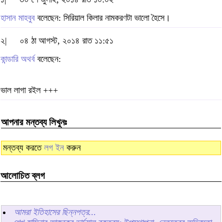
হাসান মাহবুব
বলেছেন: সিরিয়াল কিলার নামকরণটা ভালো হৈসে।
২|
০৪ ঠা আগস্ট, ২০১৪ রাত ১১:৫১
কান্ডারি অথর্ব
বলেছেন:
ভাল লাগা রইল +++
আপনার মন্তব্য লিখুনঃ
মন্তব্য করতে
লগ ইন
করুন
আলোচিত ব্লগ
আমরা ইতিহাসের ছিন্নপত্র...