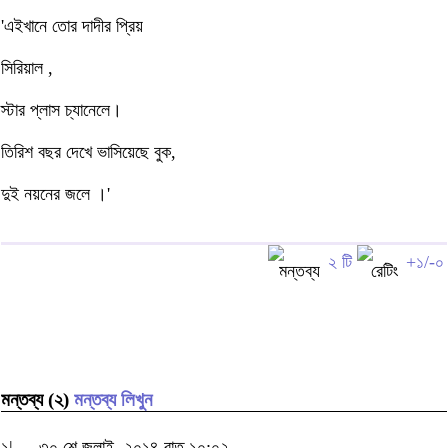
'এইখানে তোর দাদীর প্রিয়
সিরিয়াল ,
স্টার প্লাস চ্যানেলে।
তিরিশ বছর দেখে ভাসিয়েছে বুক,
দুই নয়নের জলে ।'
২ টি
+১/-০
মন্তব্য (২)
মন্তব্য লিখুন
১|
৩০ শে জুলাই, ২০১৪ রাত ১০:০২