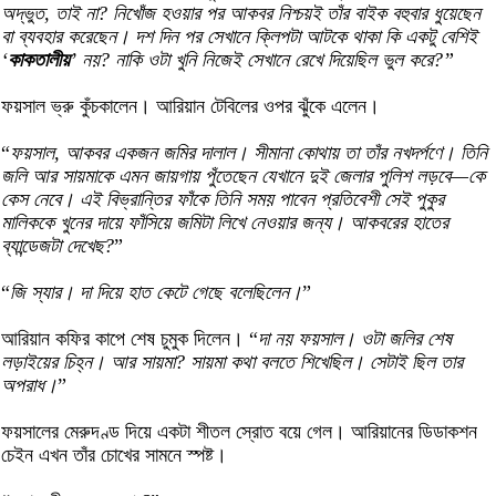
অদ্ভুত, তাই না? নিখোঁজ হওয়ার পর আকবর নিশ্চয়ই তাঁর বাইক বহুবার ধুয়েছেন
বা ব্যবহার করেছেন। দশ দিন পর সেখানে ক্লিপটা আটকে থাকা কি একটু বেশিই
‘
কাকতালীয়
’ নয়? নাকি ওটা খুনি নিজেই সেখানে রেখে দিয়েছিল ভুল করে?”
ফয়সাল ভ্রু কুঁচকালেন। আরিয়ান টেবিলের ওপর ঝুঁকে এলেন।
“
ফয়সাল, আকবর একজন জমির দালাল। সীমানা কোথায় তা তাঁর নখদর্পণে। তিনি
জলি আর সায়মাকে এমন জায়গায় পুঁতেছেন যেখানে দুই জেলার পুলিশ লড়বে—কে
কেস নেবে। এই বিভ্রান্তির ফাঁকে তিনি সময় পাবেন প্রতিবেশী সেই পুকুর
মালিককে খুনের দায়ে ফাঁসিয়ে জমিটা লিখে নেওয়ার জন্য। আকবরের হাতের
ব্যান্ডেজটা দেখেছ?
”
“
জি স্যার। দা দিয়ে হাত কেটে গেছে বলেছিলেন।
”
আরিয়ান কফির কাপে শেষ চুমুক দিলেন। “
দা নয় ফয়সাল। ওটা জলির শেষ
লড়াইয়ের চিহ্ন। আর সায়মা? সায়মা কথা বলতে শিখেছিল। সেটাই ছিল তার
অপরাধ।
”
ফয়সালের মেরুদণ্ড দিয়ে একটা শীতল স্রোত বয়ে গেল। আরিয়ানের ডিডাকশন
চেইন এখন তাঁর চোখের সামনে স্পষ্ট।