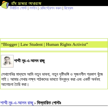
নির্বাচিত পোস্ট
|
লগইন
|
রেজিস্ট্রেশন করুন
|
রিফ্রেস
“Blogger | Law Student | Human Rights Activist”
শাম্মী নূর-এ-আলম রাজু
লেখালেখির মাধ্যমে আমি নতুন ভাবনা, নতুন দৃষ্টিভঙ্গি ও সৃজনশীল প্রকাশ খুঁজে
পাই। আমার লেখার লক্ষ্য পাঠকদের ভাবতে উদ্বুদ্ধ করা এবং একটি অর্থবহ
আলোচনা তৈরি করা।
শাম্মী নূর-এ-আলম রাজু
› বিস্তারিত পোস্টঃ