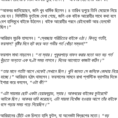
“আকবর জানিয়েছেন, জলি খুব ধার্মিক ছিলেন। ৪ তারিখ দুপুরে তিনি মেয়েকে নিয়ে
বের হন। সিসিটিভি ফুটেজে দেখা গেছে, জলি এক বাইক আরোহীর সাথে কথা বলে
বেশ হাসিমুখে বাইকে উঠলেন। বাইক আরোহীর পরনে রেইনকোট আর হেলমেট
ছিল।”
আরিয়ান মুচকি হাসলেন।
“স্বেচ্ছায় পরিচিতের বাইকে ওঠা। কিন্তু গর্তটা,
ফয়সাল? বৃষ্টির দিনে হুট করে অত গভীর গর্ত খোঁড়া সম্ভব?”
ফয়সাল মাথা নাড়লেন।
“না স্যার। পুকুরপাড়ে দাফন করার মতো অত বড় গর্ত
খুঁড়তে অন্তত এক ঘণ্টা সময় লাগবে। দিনের আলোতে কাজটা কঠিন।”
“তার মানে গর্তটা আগে থেকেই সেখানে ছিল। খুনি জানত সে জলিকে কোথায় নিয়ে
যাচ্ছে।”
আরিয়ান হঠাৎ থামলেন। ফয়সালের সামনে রাখা প্লাস্টিক ব্যাগটার দিকে
ইশারা করে বললেন,
“ওটা কী?”
“এটা সায়মার ছোট একটা হেয়ারব্যান্ড, স্যার। আকবরের বাইকের ফুটরেস্টে
আটকে ছিল। আকবর দাবি করেছেন, এটা সায়মা নিখোঁজ হওয়ার আগে তাঁর বাইকে
বসে পড়ার সময় পড়ে গিয়েছিল।”
আরিয়ানের ঠোঁটে এক চিলতে হাসি ফুটল, যা অনেকটা বিদ্রূপের মতো।
“বড়