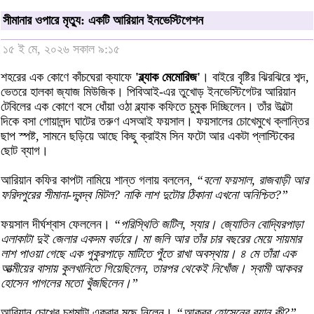
সীমানার ওপারে মৃত্যু: একটি আরিয়ান ইনভেস্টিগেশন
১৫ ই মে, ২০২৬ সকাল ৯:১৫
শহরের এক কোণে কাঁচঘেরা ক্যাফে
'ব্ল্যাক মেমোরিজ'
। বাইরে বৃষ্টির ঝিরঝিরে শব্দ,
ভেতরে হালকা জ্যাজ মিউজিক। পিবিআই-এর তুখোড় ইনভেস্টিগেটর আরিয়ান
টেবিলের এক কোণে বসে ধোঁয়া ওঠা ব্ল্যাক কফিতে চুমুক দিচ্ছিলেন। তাঁর উল্টো
দিকে বসা গোয়ালন্দ ঘাটের তরুণ এসআই ফয়সাল। ফয়সালের চোখেমুখে ক্লান্তির
ছাপ স্পষ্ট, সামনে ছড়িয়ে আছে কিছু ক্রাইম সিন ফটো আর একটা প্লাস্টিকের
ছোট ব্যাগ।
আরিয়ান কফির কাপটা নামিয়ে শান্ত গলায় বললেন,
“বলো ফয়সাল, রাজবাড়ী আর
ফরিদপুরের সীমানা-দ্বন্দ্ব মিটল? নাকি লাশ দুটোর ঠিকানা এখনো অনিশ্চিত?”
ফয়সাল দীর্ঘশ্বাস ফেললেন।
“পরিস্থিতি জটিল, স্যার। জ্যোতিন বোদ্যিরপাড়া
এলাকাটা দুই জেলার একদম বর্ডারে। মা জলি আর তাঁর চার বছরের মেয়ে সায়মার
লাশ পাওয়া গেছে এক পুকুরপাড়ে মাটিতে পুঁতে রাখা অবস্থায়। ৪ মে তাঁরা এক
আত্মীয়ের বাসায় কুলখানিতে গিয়েছিলেন, তারপর থেকেই নিখোঁজ। স্বামী আকবর
হোসেন পাগলের মতো খুঁজছিলেন।”
আরিয়ান চোখের চশমাটা একবার মুছে নিলেন।
“আকবর হোসেনের বয়ান কী?”