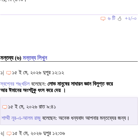
৬ টি
+২/-০
মন্তব্য (৬)
মন্তব্য লিখুন
১|
১৫ ই মে, ২০২৬ দুপুর ১২:১২
স্বপ্নের শঙ্খচিল
বলেছেন:
লোভ মানুষের সাধারন জ্ঞান বিলুপ্ত করে
আর ঈমানের অংশটুকু ধংস করে দেয় ।
১৫ ই মে, ২০২৬ রাত ৯:৪১
শাম্মী নূর-এ-আলম রাজু
বলেছেন: অনেক ধন্যবাদ আপনার মন্তব্যের জন্য।
২|
১৫ ই মে, ২০২৬ দুপুর ১২:৩৬