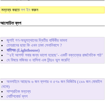
মন্তব্য করতে
লগ ইন
করুন
আলোচিত ব্লগ
জুলাই গণ-অভ্যুত্থানের দ্বিতীয় বার্ষিকীর ভাবনা
তেহরানের ছায়া কি এখন ঢাকা সেনানিবাসে ?
বাতিঘর (Lighthouse)
"‘৫ই আগস্ট সবার জন্য ভালো হয়েছে’- একটি বক্তব্যের রাজনৈতিক পাঠ"
যে বিষয়ে মজিবর ও হাসিনা এক বিন্দুও ভুল করেনি!
অনলাইনে আছেনঃ
৬
জন ব্লগার ও
৫৭৯
জন ভিজিটর (২৯৯ জন মোবাইল
থেকে)
সাম্প্রতিক মন্তব্য
নোটিশবোর্ড ব্লগ