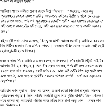
“
এখন কী করবেন স্যার?
”
আরিয়ান শান্ত ভঙ্গিতে চেয়ার ছেড়ে উঠে দাঁড়ালেন। “
ফয়সাল, এবার শুধু
প্রমাণগুলো জোড়া লাগানো বাকি। আকবরের বাইকের ইঞ্জিনের খাঁজে যে লালচে
কাদা লেগে আছে, ওটা ওই পুকুরপাড়ের দোআঁশ মাটি। আর সায়মার হেয়ারব্যান্ড?
ওটা কোনো কাকতালীয় ঘটনা নয়, ওটা আকবরের অবচেতন মনের একটা ভয়ংকর
ভুল।
”
বাইরে বৃষ্টি তখন থেমে এসেছে, কিন্তু আকাশটা আরও গুমোট। আরিয়ান ক্যাফের
বিল মিটিয়ে দরজার দিকে এগিয়ে গেলেন। ফয়সাল টেবিল থেকে সায়মার সেই ছোট্ট
হেয়ারব্যান্ডটা হাতে নিলেন।
দরজার কাছে গিয়ে আরিয়ান একবার পেছনে ফিরলেন। তাঁর ছায়াটা স্ট্রিট লাইটের
আলোয় দীর্ঘ হয়ে পড়েছে। তিনি ধীর স্বরে বললেন, “
শহরটা কাল সকালে আবার
ব্যস্ত হয়ে যাবে ফয়সাল। কেউ জানবে না, আজ এই মাটির নিচে শুধু দুটো লাশ
চাপা পড়েনি, চাপা পড়েছে পৃথিবীর সবচেয়ে পবিত্র সম্পর্ক—বাবা আর সন্তানের
বিশ্বাসও।
”
আরিয়ান যখন ক্যাফে থেকে বের হলেন, তখনো ভেজা পিচঢালা রাস্তায় আলোর
প্রতিফলন পড়ছে। তিনি কোটের কলারটা তুলে দিয়ে বৃষ্টির ঝাপটায় মিশে গেলেন।
শহর জানত না, আরেকটা পরিবার আজ মাটির নিচে চাপা পড়ে গেল—কেবল লাশ
নয়, বিশ্বাসও।