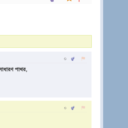
০
সাধারণ পাথর,
০