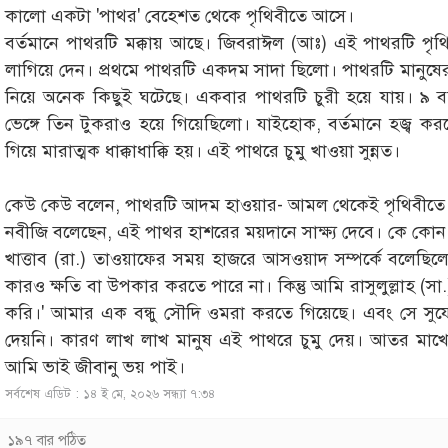
কালো একটা 'পাথর' বেহেশত থেকে পৃথিবীতে আসে।
বর্তমানে পাথরটি মক্কায় আছে। জিবরাঈল (আঃ) এই পাথরটি পৃ
লাগিয়ে দেন। প্রথমে পাথরটি একদম সাদা ছিলো। পাথরটি মানুষ
নিয়ে অনেক কিছুই ঘটেছে। একবার পাথরটি চুরী হয়ে যায়। ৯
ভেঙ্গে তিন টুকরাও হয়ে গিয়েছিলো। যাইহোক, বর্তমানে হজ্ব ক
গিয়ে মারাত্মক ধাক্কাধাক্কি হয়। এই পাথরে চুমু খাওয়া সুন্নত।
কেউ কেউ বলেন, পাথরটি আদম হাওয়ার- আমল থেকেই পৃথিবীতে
নবীজি বলেছেন, এই পাথর হাশরের ময়দানে সাক্ষ্য দেবে। কে কো
খাত্তাব (রা.) তাওয়াফের সময় হাজরে আসওয়াদ সম্পর্কে বলেছি
কারও ক্ষতি বা উপকার করতে পারে না। কিন্তু আমি রাসুলুল্লাহ (স
করি।' আমার এক বন্ধু সৌদি ওমরা করতে গিয়েছে। এবং সে সুযোগ 
দেয়নি। কারণ লাখ লাখ মানুষ এই পাথরে চুমু দেয়। আতর মাখে
আমি ভাই জীবানু ভয় পাই।
সর্বশেষ এডিট : ১৪ ই মে, ২০২৬ সন্ধ্যা ৭:৩৪
১৯৭ বার পঠিত