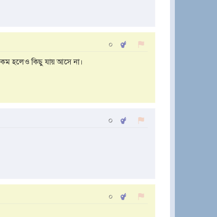
০
 কম হলেও কিছু যায় আসে না।
০
০