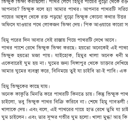
ভিক্ষুক ভিক্ষা করছিলো। পাথর লেগে হিমুর পায়ের বুড়ো থেকে রক্
আপনার? ভিক্ষুক বলে হ্যা আমার পাথর। আপনার পাথরটি সরিয়
পায়ের আঙ্গুল থেকে রক্ত পড়ছে! বুড়ো ভিক্ষুক কোনো কথার উত্
অফিসে যাওয়ার পথে লোকজন ভিক্ষা দেয়। পিক আওয়ারে কারো সাথ
হিমু পরের দিন আবার সেই রাস্তায় গিয়ে পাথরটি দেখে আসে।
পাথর পাশে রেখে ভিক্ষুক ভিক্ষা করছে। হয়তো অনেকেই এই পাথরের 
ভিক্ষুক হয়তো মজা পায়। যাইহোক, হিমুর খালা অনেক ধনী ম
একেবারেই ঘুম হয় না। ঘুমের জন্য সিঙ্গাপুর থেকে ডাক্তার দেখি
আমার ঘুমের ব্যবস্থা করে, বিনিময়ে তুই যা চাইবি তা-ই পাবি। 
হিমু ভিক্ষুকের কাছে যায়।
অনেক কাকুতি মিনতি করে পাথরটি কিনতে চায়। কিন্তু ভিক্ষুক পাথ
চাইলো, তবু ভিক্ষুক পাথর বিক্রি করিবে না। শেষে হিমু গাবতলী
খালাকে দেয়। এবং বলে, এই পাথরের গায়ে হাত রেখে তুমি যা চা
ঘুম চাইলেন। এবং তার সুন্দর গভীর ঘুম হলো। খালা মুগ্ধ! আহ কি শা