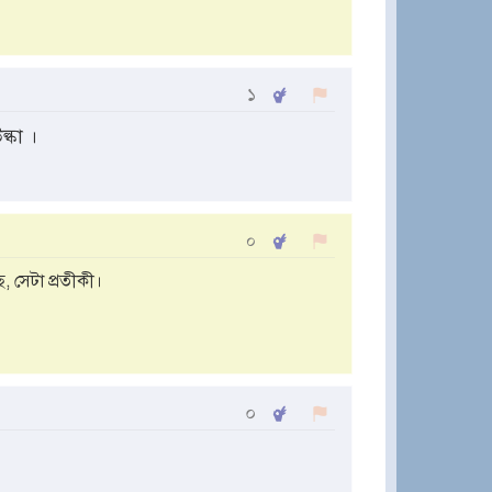
১
্কা ।
০
 সেটা প্রতীকী।
০