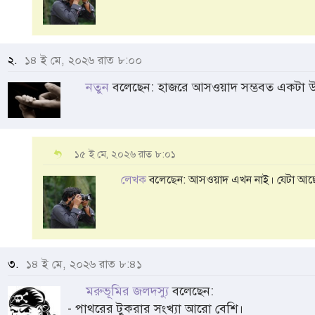
২.
১৪ ই মে, ২০২৬ রাত ৮:০০
নতুন
বলেছেন: হাজরে আসওয়াদ সম্ভবত একটা উল
১৫ ই মে, ২০২৬ রাত ৮:০১
লেখক
বলেছেন: আসওয়াদ এখন নাই। যেটা আছে,
৩.
১৪ ই মে, ২০২৬ রাত ৮:৪১
মরুভূমির জলদস্যু
বলেছেন:
- পাথরের টুকরার সংখ্যা আরো বেশি।