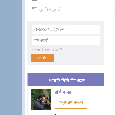
নোটিশ বোর্ড
পাসওয়ার্ড ভুলে গেছেন?
পোস্টটি যিনি লিখেছেন
রাজীব নুর
অনুসরণ করুন