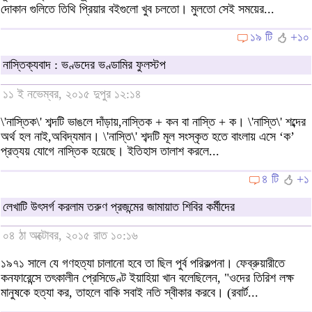
দোকান গুলিতে তিথি প্রিয়ার বইগুলো খুব চলতো। মুলতো সেই সময়ের...
১৯ টি
+১০
নাস্তিক্যবাদ : ভণ্ডদের ভণ্ডামির ফুলস্টপ
১১ ই নভেম্বর, ২০১৫ দুপুর ১২:১৪
\'নাস্তিক\' শব্দটি ভাঙলে দাঁড়ায়,নাস্তিক + কন বা নাস্তি + ক। \'নাস্তি\' শব্দের
অর্থ হল নাই,অবিদ্যমান। \'নাস্তি\' শব্দটি মূল সংস্কৃত হতে বাংলায় এসে ‘ক’
প্রত্যয় যোগে নাস্তিক হয়েছে। ইতিহাস তালাশ করলে...
৪ টি
+১
লেখাটি উৎসর্গ করলাম তরুণ প্রজন্মের জামায়াত শিবির কর্মীদের
০৪ ঠা অক্টোবর, ২০১৫ রাত ১০:১৬
১৯৭১ সালে যে গণহত্যা চালানো হবে তা ছিল পুর্ব পরিকল্পনা। ফেব্রুয়ারীতে
কনফারেন্সে তৎকালীন প্রেসিডেণ্ট ইয়াহিয়া খান বলেছিলেন, "ওদের তিরিশ লক্ষ
মানুষকে হত্যা কর, তাহলে বাকি সবাই নতি স্বীকার করবে। (রবার্ট...