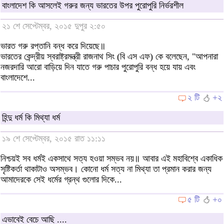
বাংলাদেশ কি আসলেই গরুর জন্য ভারতের উপর পুরোপুরি নির্ভরশীল
২১ শে সেপ্টেম্বর, ২০১৫ দুপুর ২:৫০
ভারত গরু রপ্তানি বন্ধ করে দিয়েছে॥
ভারতের কেন্দ্রীয় স্বরাষ্ট্রমন্ত্রী রাজনাথ সিং (বি এস এফ) কে বলেছেন, "আপনারা
নজরদারি আরো বাড়িয়ে দিন যাতে গরু পাচার পুরোপুরি বন্ধ হয়ে যায় এবং
বাংলাদেশে...
২ টি
+২
হিন্দু ধর্ম কি মিথ্যা ধর্ম
১৯ শে সেপ্টেম্বর, ২০১৫ রাত ১১:১১
নিশ্চয়ই সব ধর্মই একসাথে সত্য হওয়া সম্ভব নয়॥ আবার এই মহাবিশ্বে একাধিক
সৃষ্টিকর্তা থাকাটাও অসম্ভব। কোনো ধর্ম সত্য না মিথ্যা তা প্রমান করার জন্য
আমাদেরকে সেই ধর্মের গ্রন্থ গুলোর দিকে...
৫ টি
+০
এভাবেই বেচে আছি ....