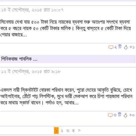
১৪ ই সেপ্টেম্বর, ২০১৫ রাত ১০:০৭
সিনেমায় দেখা যায় ৫০০ টাকা নিয়ে নায়কের ব্যবসা শুরু অতঃপর সৎপথে ব্যবসা
করে ৫ বছরে নায়ক ৫০ কোটি টাকার মালিক। কিন্তু বাস্তবে ৫ কোটি টাকা দিয়ে
শেয়ার বাজারে...
২ টি
+১
পিনিকবাজ পাবলিক ...
১২ ই সেপ্টেম্বর, ২০১৫ রাত ৯:১৮
একদল নারী স্কিনটাইট বোরকা পরিধান করেন, পুরো দেহের আকৃতি বুঝিয়ে, চোখে
আইলাইনার, ঠোঁটে গাঢ় লিপস্টিক, মুখে ভারী মেকআপ করে চিপা পায়জামা পরিধান
করে মাথায় স্কার্ফ বাধেন। পর্দাও হল, আবার...
৩ টি
+০
১
২
৩
৪
>