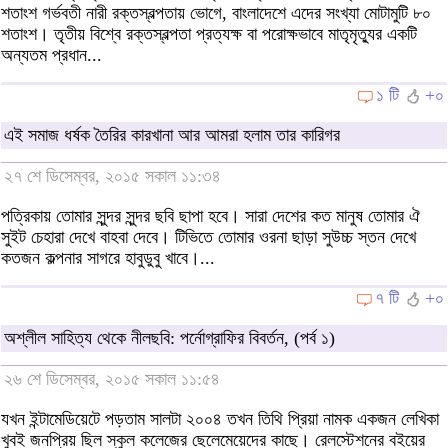
শতাংশ গর্ভবতী নারী রক্তস্বল্পতায় ভোগে, বাংলাদেশে এদের সংখ্যা মোটামুটি ৮০
শতাংশ। তৃতীয় বিশ্বে রক্তস্বল্পতা প্রত্যক্ষ বা পরোক্ষভাবে মাতৃমৃত্যুর একটি
অন্যতম প্রধান...
১ টি
+০
এই সমাজ ধর্ষক তৈরির কারখানা আর আমরা হলাম তার কারিগর
২৭ শে ডিসেম্বর, ২০১৫ সকাল ১১:৩৪
পত্রিকায় তোমার সুন্দর সুন্দর ছবি ছাপা হবে। সারা দেশের কত মানুষ তোমার ঐ
সুইট চেহারা দেখে বাহবা দেবে। টিভিতে তোমার ওরনা ছাড়া সুউচ্চ স্তন দেখে
কতজন কল্পনার সাগরে হাবুডুবু খাবে।...
৭ টি
+০
অশ্লীল সাহিত্য থেকে নীলছবি: পর্নোগ্রাফির বিবর্তন, (পর্ব ১)
২৬ শে ডিসেম্বর, ২০১৫ সকাল ১১:৫৪
যখন ইন্টামেডিয়েটে পড়তাম সালটা ২০০৪ তখন তিথি প্রিয়া নামক একজন লেখিকা
খুবই জনপ্রিয় ছিল স্কুল কলেজের ছেলেমেয়েদের কাছে। রেলস্টেশনের বইয়ের