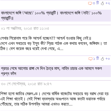
৩ টি
+২
বাংলাদেশে জঙ্গি \'আছে\' ১০০% গ্যারান্টি। বাংলাদেশে জঙ্গি \'নাই\' ১০০%
গ্যারান্টি॥
০১ লা অক্টোবর, ২০১৫ রাত ১১:০৫
লেখার শিরোনাম পরে কি আশ্চর্য হচ্ছেন?? আশ্চর্য হওয়ার কিছু নেই॥
দেশে এখন সবচেয়ে বড় ইস্যু কী? প্রিয় পাঠক এক কথায় বলবেন, জঙ্গিবাদ। তা
ঠিক। বেশ কয়েক বছর ধরেই দেখা গেছে, এ...
১ টি
+০
প্রহর শেষে আলোয় রাঙ্গা সে দিন চৈত্র মাস, নাহিদ চাচার এক আমলে সকল
প্রশ্ন ফাঁস
৩০ শে সেপ্টেম্বর, ২০১৫ রাত ৯:৪৭
শিক্ষা হলো জাতির মেরুদণ্ড। দেশের বার্ষিক বাজেটের সবচেয়ে বড় বরাদ্দ দেয়া হয়
এই শিক্ষা খাতেই। সেই শিক্ষা ব্যবস্থার অধঃপতন আজ কতটা ভয়ানক পর্যায়ে
পৌঁছেছে, তার সঠিক উপলব্ধি আমরা এখনও করতে...