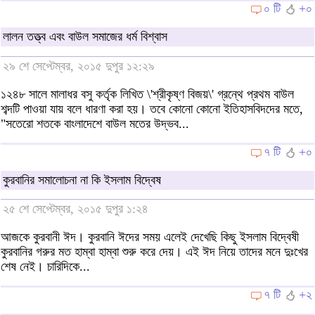
০ টি
+০
লালন তত্ত্ব এবং বাউল সমাজের ধর্ম বিশ্বাস
২৯ শে সেপ্টেম্বর, ২০১৫ দুপুর ১২:২৯
১২৪৮ সালে মালাধর বসু কর্তৃক লিখিত \'শ্রীকৃষ্ণ বিজয়\' গ্রন্থে প্রথম বাউল
শব্দটি পাওয়া যায় বলে ধারণা করা হয়। তবে কোনো কোনো ইতিহাসবিদদের মতে,
"সতেরো শতকে বাংলাদেশে বাউল মতের উদ্ভব...
৭ টি
+০
কুরবানির সমালোচনা না কি ইসলাম বিদ্বেষ
২৫ শে সেপ্টেম্বর, ২০১৫ দুপুর ১:২৪
আজকে কুরবানী ঈদ। কুরবানি ঈদের সময় এলেই দেখেছি কিছু ইসলাম বিদ্বেষী
কুরবানির গরুর মত হাম্বা হাম্বা শুরু করে দেয়। এই ঈদ নিয়ে তাদের মনে দুঃখের
শেষ নেই। চারিদিকে...
৭ টি
+২