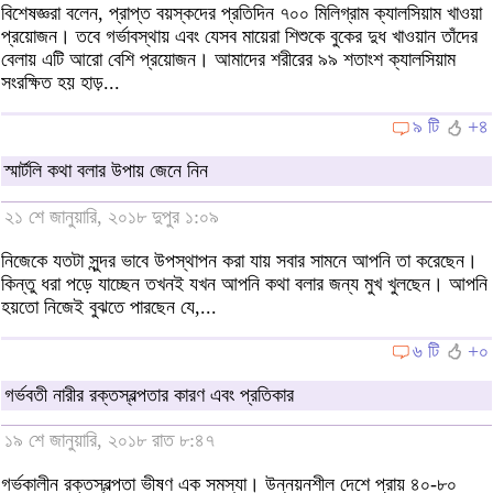
বিশেষজ্ঞরা বলেন, প্রাপ্ত বয়স্কদের প্রতিদিন ৭০০ মিলিগ্রাম ক্যালসিয়াম খাওয়া
প্রয়োজন। তবে গর্ভাবস্থায় এবং যেসব মায়েরা শিশুকে বুকের দুধ খাওয়ান তাঁদের
বেলায় এটি আরো বেশি প্রয়োজন। আমাদের শরীরের ৯৯ শতাংশ ক্যালসিয়াম
সংরক্ষিত হয় হাড়...
৯ টি
+৪
স্মার্টলি কথা বলার উপায় জেনে নিন
২১ শে জানুয়ারি, ২০১৮ দুপুর ১:০৯
নিজেকে যতটা সুন্দর ভাবে উপস্থাপন করা যায় সবার সামনে আপনি তা করেছেন।
কিন্তু ধরা পড়ে যাচ্ছেন তখনই যখন আপনি কথা বলার জন্য মুখ খুলছেন। আপনি
হয়তো নিজেই বুঝতে পারছেন যে,...
৬ টি
+০
গর্ভবতী নারীর রক্তস্বল্পতার কারণ এবং প্রতিকার
১৯ শে জানুয়ারি, ২০১৮ রাত ৮:৪৭
গর্ভকালীন রক্তস্বল্পতা ভীষণ এক সমস্যা। উন্নয়নশীল দেশে প্রায় ৪০-৮০