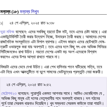
মন্তব্য (১৮)
মন্তব্য লিখুন
১|
২৪ শে এপ্রিল, ২০২৫ রাত ৯:৩৮
ভুয়া মফিজ
বলেছেন: এদের সবকিছু হয়তো ঠিক নাই, তবে এদের চেষ্টা আছে। এরা
একাউন্টেবিলিটি তৈরী করার উদ্যোগ নিচ্ছে, উদাহরন তৈরী করছে। আমাদের দেশের
রাজনৈতিক সংস্কৃতিতে এটা বিশাল ব্যাপার। এইসব কারনে এদের ছোটখাটো দোষ-
ত্রুটি ওভারলুক করা যায় অবশ্যই। তবে এদের দলে কিছু সৎ এবং অভিজ্ঞ সিনিয়র
সিটিজেনকেও রাখা উচিত। নয়তো দেশের একটা বড় অংশ এদেরকে বিশ্বাস
করলেও এদের উপর আস্থা রাখতে পারবে না।
বিষয়টা এদের ভেবে দেখা উচিত। এরা শেখ হাসিনার পতন ঘটিয়েছে সত্যি, তবে
এটা নিয়ে এখন আত্মতুষ্টিতে না ভুগে সামনের ভোটযুদ্ধের প্রস্তুতি নেয়া জরুরী।
২৪ শে এপ্রিল, ২০২৫ রাত ৯:৫২
মেঠোপথ২৩
বলেছেন: পুরোপুরি একমত আপনার সাথে। আমিও ভেবেছিলাম যে ,
অভিজ্ঞ কিছু মানুষ এই দলের নেতৃস্থানীয় পদে অবস্যই থাকবে। দল গঠনের
পুর্বে তারা সেরকম ধারনাও দিয়েছিল। খুব সম্ভবত সেরকম কাউকে তারা পায়নি।