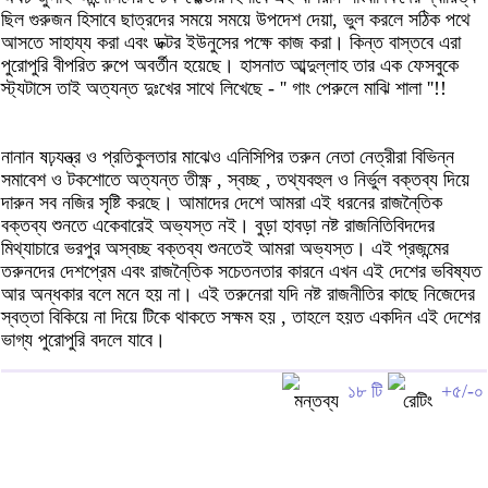
ছিল গুরুজন হিসাবে ছাত্রদের সময়ে সময়ে উপদেশ দেয়া, ভুল করলে সঠিক পথে
আসতে সাহায্য করা এবং ডক্টর ইউনুসের পক্ষে কাজ করা। কিন্ত বাস্তবে এরা
পুরোপুরি বীপরিত রুপে অবর্তীন হয়েছে। হাসনাত আব্দুল্লাহ তার এক ফেসবুকে
স্ট্যটাসে তাই অত্যন্ত দুঃখের সাথে লিখেছে - '' গাং পেরুলে মাঝি শালা ''!!
নানান ষঢ়যন্ত্র ও প্রতিকুলতার মাঝেও এনিসিপির তরুন নেতা নেত্রীরা বিভিন্ন
সমাবেশ ও টকশোতে অত্যন্ত তীক্ষ্ণ , স্বচ্ছ , তথ্যবহুল ও নির্ভুল বক্তব্য দিয়ে
দারুন সব নজির সৃষ্টি করছে। আমাদের দেশে আমরা এই ধরনের রাজনৈ্তিক
বক্তব্য শুনতে একেবারেই অভ্যস্ত নই। বুড়া হাবড়া নষ্ট রাজনিতিবিদদের
মিথ্যাচারে ভরপুর অস্বচ্ছ বক্তব্য শুনতেই আমরা অভ্যস্ত। এই প্রজন্মের
তরুনদের দেশপ্রেম এবং রাজনৈ্তিক সচেতনতার কারনে এখন এই দেশের ভবিষ্যত
আর অন্ধকার বলে মনে হয় না। এই তরুনেরা যদি নষ্ট রাজনীতির কাছে নিজেদের
স্বত্তা বিকিয়ে না দিয়ে টিকে থাকতে সক্ষম হয় , তাহলে হয়ত একদিন এই দেশের
ভাগ্য পুরোপুরি বদলে যাবে।
১৮ টি
+৫/-০