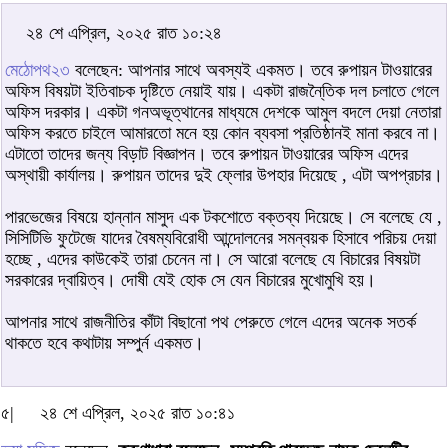
২৪ শে এপ্রিল, ২০২৫ রাত ১০:২৪
মেঠোপথ২৩
বলেছেন: আপনার সাথে অবস্যই একমত। তবে রুপায়ন টাওয়ারের
অফিস বিষয়টা ইতিবাচক দৃষ্টিতে নেয়াই যায়। একটা রাজনৈ্তিক দল চলাতে গেলে
অফিস দরকার। একটা গনঅভূত্থানের মাধ্যমে দেশকে আমুল বদলে দেয়া নেতারা
অফিস করতে চাইলে আমারতো মনে হয় কোন ব্যবসা প্রতিষ্ঠানই মানা করবে না।
এটাতো তাদের জন্য বিড়াট বিজ্ঞাপন। তবে রুপায়ন টাওয়ারের অফিস এদের
অস্থায়ী কার্যালয়। রুপায়ন তাদের দুই ফ্লোর উপহার দিয়েছে , এটা অপপ্রচার।
পারভেজের বিষয়ে হান্নান মাসুদ এক টকশোতে বক্তব্য দিয়েছে। সে বলেছে যে ,
সিসিটিভি ফুটেজে যাদের বৈষম্যবিরোধী আন্দোলনের সমন্বয়ক হিসাবে পরিচয় দেয়া
হচ্ছে , এদের কাউকেই তারা চেনেন না। সে আরো বলেছে যে বিচারের বিষয়টা
সরকারের দ্বায়িত্ব। দোষী যেই হোক সে যেন বিচারের মুখোমুখি হয়।
আপনার সাথে রাজনীতির কাঁটা বিছানো পথ পেরুতে গেলে এদের অনেক সতর্ক
থাকতে হবে কথাটায় সম্পুর্ন একমত।
৫|
২৪ শে এপ্রিল, ২০২৫ রাত ১০:৪১