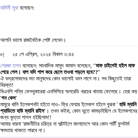
যামিনী সুধা
বলেছেন:
আপনি ভালো রাজনৈতিক পোষ্ট লেখেন।
৮|
২৫ শে এপ্রিল, ২০২৫ বিকাল ৩:৪৫
শেরজা তপন
বলেছেন: সাংবাদিক মাসুদ কামাল বলেছেন, '
'মাফ চাইলেই হইল মাফ
পেয়ে গেল। বাপ যদি পাপ করে ছেলে তওবা পড়লে হবে??
''
ঐ ভদ্রলোকদের মত মানুষদের কোন ভালোই ভাল লাগে না। সব কিছুতেই তারা
বিরক্ত!
বিএনপি পন্থি ফেসবুকারেরা এনসিপিরে অলরেডি খরচের খাতায় ফেলেছে। হেরা কয়
'
গন কেস'
মামুরে খালি ইলেকশনটা হইতে দাও- ফ্রি ফেয়ার ইলেকশ হইলে বুঝবা '
হাউ ম্যানি
প্যাডিতে হাউ ম্যানি রাইস'
। তখন কইবা, কোন ভুতে কামড়াইছিল যে ইলেকশনের
জন্য কুত্তা পাগল হইছিলাম!!
আমার ধারনা 'রাজনীতির চরিত্র না পাল্টাইলে বাংলাদেশে আর কোন পার্টি ফুলটার্ম
ক্ষমতায় থাকতে পারবে না।