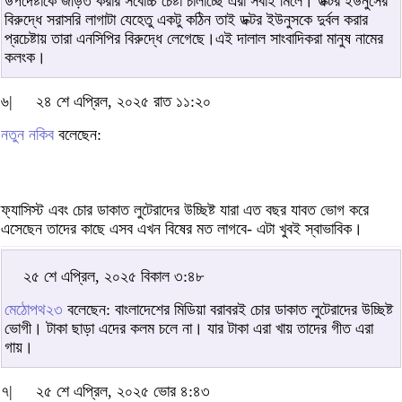
উপদেষ্টাকে জড়িত করার সর্বোচ্চ চেষ্টা চালাচ্ছে এরা সবাই মিলে। ডক্টর ইউনুসের
বিরুদ্ধে সরাসরি লাগাটা যেহেতু একটু কঠিন তাই ডক্টর ইউনুসকে দুর্বল করার
প্রচেষ্টায় তারা এনসিপির বিরুদ্ধে লেগেছে।এই দালাল সাংবাদিকরা মানুষ নামের
কলংক।
৬|
২৪ শে এপ্রিল, ২০২৫ রাত ১১:২০
নতুন নকিব
বলেছেন:
ফ্যাসিস্ট এবং চোর ডাকাত লুটেরাদের উচ্ছিষ্ট যারা এত বছর যাবত ভোগ করে
এসেছেন তাদের কাছে এসব এখন বিষের মত লাগবে- এটা খুবই স্বাভাবিক।
২৫ শে এপ্রিল, ২০২৫ বিকাল ৩:৪৮
মেঠোপথ২৩
বলেছেন: বাংলাদেশের মিডিয়া বরাবরই চোর ডাকাত লুটেরাদের উচ্ছিষ্ট
ভোগী। টাকা ছাড়া এদের কলম চলে না। যার টাকা এরা খায় তাদের গীত এরা
গায়।
৭|
২৫ শে এপ্রিল, ২০২৫ ভোর ৪:৪৩