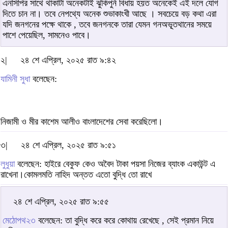
এনসিপির সাথে থাকাটা অনেকটাই ঝুকিপুর্ন বিধায় হয়ত অনেকেই এই দলে যোগ
দিতে চান না। তবে নেপথ্যে অনেক শুভাকাংখী আছে । সবচেয়ে বড় কথা এরা
যদি জনগনের পক্ষে থাকে , তবে জনগনকে তারা যেমন গনঅভূ্তথানের সময়ে
পাশে পেয়েছিল, সামনেও পাবে।
২|
২৪ শে এপ্রিল, ২০২৫ রাত ৯:৪২
যামিনী সুধা
বলেছেন:
নিজামী ও মীর কাশেম আলীও বাংলাদেশের সেবা করেছিলো।
৩|
২৪ শে এপ্রিল, ২০২৫ রাত ৯:৫১
লুধুয়া
বলেছেন: হাইরে বেকুফ কেও অবৈদ টাকা পয়সা নিজের ব্যাংক একাউন্ট এ
রাখেনা।কোমলমতি নাহিদ অন্তত এতো বুদ্ধি তো রাখে
২৪ শে এপ্রিল, ২০২৫ রাত ৯:৫৫
মেঠোপথ২৩
বলেছেন: তা বুদ্ধি করে করে কোথায় রেখেছে , সেই প্রমান নিয়ে