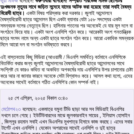
ভুয়া মফিজ
বলেছেন:
করুণাধারা বলেছেন: সম্প্রতি পারভেজ নামক ছেলেটির
দুঃখজনক মৃত্যুর সাথে জড়িত সন্দেহে যাদের আটক করা হয়েছে তারা সবাই বৈষম্য
বিরোধী ছাত্র।
একটা বিষয় পরিস্কার করা দরকার। জুলাই আন্দোলনে
বৈষম্যবিরোধী ছাত্র আন্দোলন ছিল একটা ব্যানার যেটা ১৫৮ সদস্যের একটা
সমন্বয়ক দলের নেতৃত্বে ছিল। হাসিনার পতনের পর অনেকেই যে যার মূল দলে বা
সংগঠনে ফিরে যায়। একটা অংশ এনসিপি গঠন করে। আরেকটা অংশ গনতান্ত্রিক
ছাত্র সংসদ নামে অন্য একটা ছাত্র সংগঠন গঠন করে। আরো একাধিক সমন্বয়ক
মিলে আরো দল বা সংগঠন ভবিষ্যতে করবে।
এই বাস্তবতায় কিছু মিডিয়া (আওয়ামী / বিএনপি সমর্থিত) বর্তমানে এনসিপিকে
বিতর্কিত করার জন্য জুলাই আন্দোলনের বৈষম্যবিরোধী ছাত্র আন্দোলনের সাথে
সংশ্লিষ্ট যে কারও কথিত বা অকথিত অপকর্মের দায় এনসিপি'র উপর চাপানোর চেষ্টা
করে আর না জানার কারনে অনেকে সেটা বিশ্বাসও করে। আসল কথা হলো, এদের
অনেকের সাথেই বর্তমানে গঠিত এনসিপি'র কোন সম্পর্ক নাই।
২৫ শে এপ্রিল, ২০২৫ বিকাল ৩:৪০
মেঠোপথ২৩
বলেছেন: একমাত্র যমুনা টিভি ছাড়া আর সব মিডিয়াই বিএনপির
দখলে চলে গেছে। ইউটিউবারদের মাঝে জুলকারনাইন সায়ের , ইলিয়াস হোসাইন
, জিল্লুর রহমান সবাই এখন বিএনপির মুখপাত্র হিসাবে কাজ করছে। এদের সবার
টার্গেট এখন এনসিপি। যেকোন অপরাধের সাথেই এনসিপি ও দুই ছাত্র