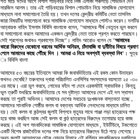
গত মার্চে ঈদের আগে বিশাল গাড়িবহর নিয়ে নিজ এলাকা পঞ্চগড়ে শোডাউন দেন
সারজিস আলম। তার এই গাড়িবহরের বিশাল শোডাউন নিয়ে সামাজিক যোগাযোগ
মাধ্যমে নানা সমালোচনা তৈরি হয়। তখন দলের কেন্দ্রীয় কমিটির নেতা তাসনিম
জারা বিষয়টির সমালোচনা করে সামাজিক যোগাযোগ মাধ্যমে পোস্টও করেন। দলটির
আহ্বায়ক নাহিদ ইসলাম বিবিসি বাংলাকে বলেন, "আমাদের শীর্ষ নেতৃত্ব ভুল করলে
বা সমালোচনা করলে আমাদের একজন কেন্দ্রীয় নেতা তাকে প্রশ্ন করতে পারছেন।
সেই প্রশ্নের জবাবও প্রকাশ্যে দিচ্ছে"। নাহিদ আরোও বলেন যে "
আমাদের
কারো বিরুদ্ধে যেকোনো ধরনের আর্থিক অনিয়ম, চাঁদাবাজি বা দুর্নীতির বিষয়ে প্রমাণ
পেলে আমাদের কাছে পৌঁছে দিন । আমরা এ নিয়ে অবশ্যই ব্যবস্থা নিব
"। সুত্র
ঃ বিবিসি বাংলা
আমাদের ৫৩ বছরের ইতিহাসে আমরা কি জবাবদিহিতার এই রকম কোন উদাহরন
কখনও দেখেছি? তরুনদের দ্বারা পরিচালিত এনসিপির সদস্যদের বয়সতো ২৫ -৩০
এর মাঝে। এরা ভুল করবে, লোভের ফাঁদে পা দেবে এরকমটাই স্বাভাবিক। কিন্তু
ভুল ত্রুটি শুধরিয়ে জবাবদিহিতার যে সব দৃষ্টান্ত আমাদের দেশে এই দল স্থাপন
করছে তা পুরাই অভিনব। আমাদের দেশের সবচেয়ে দুঃখজনক বাস্তবতা হচ্ছে ,
আমাদের সাংবাদিক গোষ্ঠীর কলম বা বক্তব্য আর্থিক লেনদেনের মাধ্যমে চালিত
হয়। যেই কলম বা কন্ঠস্বর জুলাই বিপ্লবে মৃত্যূর সাথে পাঞ্জা লড়া ছাত্রদের পক্ষ
হয়ে কাজ করছিল আজ সেই কলম বা কন্ঠ ছাত্রদের বিরুদ্ধে তলোয়ার হয়ে কাজ
করছে। এই অপ সাংবাদিকেরা সামাজিক যোগাযোগ মাধ্যমে , ইউটিউবে, টকশোতে
একটি বিশেষ রাজনৈতিক দলের পক্ষ নিয়ে ছাত্রদের বিরুদ্ধে উঠে পড়ে লেগেছে।
অথচ জুলাই আন্দোলনের স্টেক হোল্ডার হিসাবে এই বর্শিয়ান সাংবাদিকদের দ্বায়িত্ব