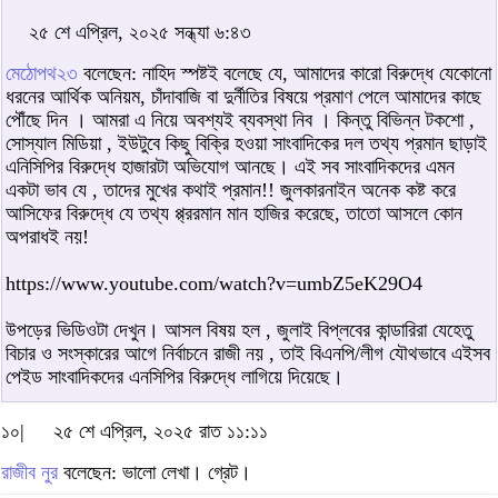
২৫ শে এপ্রিল, ২০২৫ সন্ধ্যা ৬:৪৩
মেঠোপথ২৩
বলেছেন: নাহিদ স্পষ্টই বলেছে যে, আমাদের কারো বিরুদ্ধে যেকোনো
ধরনের আর্থিক অনিয়ম, চাঁদাবাজি বা দুর্নীতির বিষয়ে প্রমাণ পেলে আমাদের কাছে
পৌঁছে দিন । আমরা এ নিয়ে অবশ্যই ব্যবস্থা নিব । কিন্তু বিভিন্ন টকশো ,
সোস্যাল মিডিয়া , ইউটুবে কিছু বিক্রি হওয়া সাংবাদিকের দল তথ্য প্রমান ছাড়াই
এনিসিপির বিরুদ্ধে হাজারটা অভিযোগ আনছে। এই সব সাংবাদিকদের এমন
একটা ভাব যে , তাদের মুখের কথাই প্রমান!! জুলকারনাইন অনেক কষ্ট করে
আসিফের বিরুদ্ধে যে তথ্য প্প্ররমান মান হাজির করেছে, তাতো আসলে কোন
অপরাধই নয়!
https://www.youtube.com/watch?v=umbZ5eK29O4
উপড়ের ভিডিওটা দেখুন। আসল বিষয় হল , জুলাই বিপ্লবের কান্ডারিরা যেহেতু
বিচার ও সংস্কারের আগে নির্বাচনে রাজী নয় , তাই বিএনপি/লীগ যৌথভাবে এইসব
পেইড সাংবাদিকদের এনসিপির বিরুদ্ধে লাগিয়ে দিয়েছে।
১০|
২৫ শে এপ্রিল, ২০২৫ রাত ১১:১১
রাজীব নুর
বলেছেন: ভালো লেখা। গ্রেট।