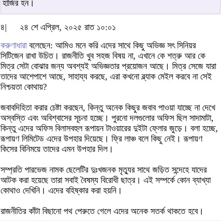
হাজির হন।
৪|
২৪ শে এপ্রিল, ২০২৫ রাত ১০:০১
করুণাধারা
বলেছেন: আমিও মনে করি এদের সাথে কিছু অভিজ্ঞ সৎ সিনিয়র
সিটিজেন রাখা উচিত। রাজনীতি খুব সহজ বিষয় না, এখানে কে শত্রু আর কে
মিত্র সেটা বোঝার জন্য অবশ্যই অভিজ্ঞতার প্রয়োজন আছে। মিত্র সেজে যারা
তাদের আশেপাশে আছে, সাহায্য করছে, এরা কখনো ব্ল্যাক মেইল করবে না সেই
নিশ্চয়তা কোথায়?
জবাবদিহিতা করার চেষ্টা করছেন, কিন্তু অনেক কিছুর জবাব পাওয়া যাচ্ছে না দেখে
অস্বস্তি এবং অবিশ্বাসের সূচনা হচ্ছে। পুরনো দলগুলোর অফিস ছিল সাদামাটা,
কিন্তু এদের অফিস বিলাসবহুল রূপায়ন টাওয়ারের দুইটা ফ্লোর জুড়ে। বলা হচ্ছে,
রূপায়ণ লিমিটেড এদের উপহার দিয়েছে। ফ্রি লাঞ্চ বলে কিছু নেই। রূপায়ণ
কিসের বিনিময়ে তাদের এমন উপহার দিল।
সম্প্রতি পারভেজ নামক ছেলেটির দুঃখজনক মৃত্যুর সাথে জড়িত সন্দেহে যাদের
আটক করা হয়েছে তারা সবাই বৈষম্য বিরোধী ছাত্র। এই সম্পর্কে কোন ব্যাখ্যা
কোথাও দেখিনি। এদের বহিষ্কার করা হয়নি।
রাজনীতির কাঁটা বিছানো পথ পেরুতে গেলে এদের অনেক সতর্ক থাকতে হবে।