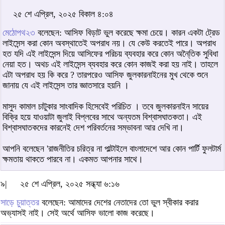
২৫ শে এপ্রিল, ২০২৫ বিকাল ৪:০৪
মেঠোপথ২৩
বলেছেন: আসিফ বিড়াট ভুল করেছে ক্ষমা চেয়ে। কারন একটা ট্রেড
লাইসেন্স করা কোন অবস্থাতেই অপরাধ নয়। যে কেউ করতেই পারে। অপরাধ
হত যদি এই লাইসেন্স দিয়ে আসিফের পরিচয় ব্যবহার করে কোন অনৈ্তিক সুবিধা
নেয়া হত। অথচ এই লাইসেন্স ব্যবহার করে কোন কাজই করা হয় নাই। তাহলে
এটা অপরাধ হয় কি করে ? তারপরেও আসিফ জুলকারনাইনের মুখ থেকে শুনে
জানায় যে এই লাইসেন্স তার জ্ঞাতসারে হয়নি ।
মাসুদ কামাল চাটুকার সাংবাদিক হিসেবেই পরিচিত । তবে জুলকারনাইন সায়ের
বিক্রি হয়ে যাওয়াটা জুলাই বিপ্লবের সাথে অন্যতম বিশ্বাসঘাতকতা। এই
বিশ্বাসঘাতকদের কারনেই দেশ পরিবর্তনের সম্ভাবনা আর দেখি না।
আপনি বলেছেন 'রাজনীতির চরিত্র না পাল্টাইলে বাংলাদেশে আর কোন পার্টি ফুলটার্ম
ক্ষমতায় থাকতে পারবে না। একমত আপনার সাথে।
৯|
২৫ শে এপ্রিল, ২০২৫ সন্ধ্যা ৬:১৬
সাড়ে চুয়াত্তর
বলেছেন: আমাদের দেশের নেতাদের তো ভুল স্বীকার করার
অভ্যাসই নাই। সেই অর্থে আসিফ ভালো কাজ করেছে।