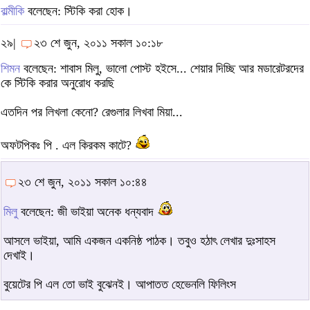
বাল্মীকি
বলেছেন: স্টিকি করা হোক।
২৯|
২৩ শে জুন, ২০১১ সকাল ১০:১৮
শিমন
বলেছেন: শাবাস মিলু, ভালো পোস্ট হইসে... শেয়ার দিচ্ছি আর মডারেটরদের
কে স্টিকি করার অনুরোধ করছি
এতদিন পর লিখলা কেনো? রেগুলার লিখবা মিয়া...
অফটপিকঃ পি . এল কিরকম কাটে?
২৩ শে জুন, ২০১১ সকাল ১০:৪৪
মিলু
বলেছেন: জী ভাইয়া অনেক ধন্যবাদ
আসলে ভাইয়া, আমি একজন একনিষ্ঠ পাঠক। তবুও হঠাৎ লেখার দুঃসাহস
দেখাই।
বুয়েটের পি এল তো ভাই বুঝেনই। আপাতত হেভেনলি ফিলিংস