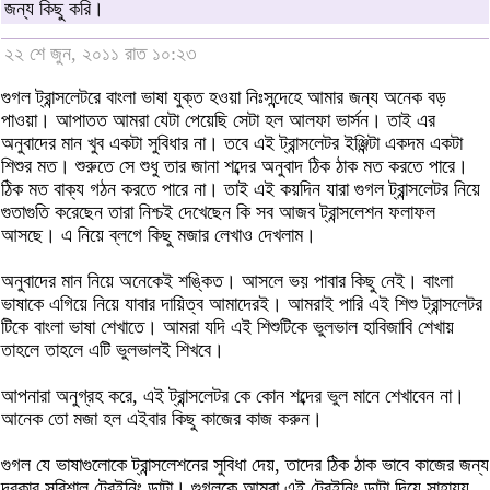
জন্য কিছু করি।
২২ শে জুন, ২০১১ রাত ১০:২৩
গুগল ট্রান্সলেটরে বাংলা ভাষা যুক্ত হওয়া নিঃসন্দেহে আমার জন্য অনেক বড়
পাওয়া। আপাতত আমরা যেটা পেয়েছি সেটা হল আলফা ভার্সন। তাই এর
অনুবাদের মান খুব একটা সুবিধার না। তবে এই ট্রান্সলেটর ইঞ্জিন্টা একদম একটা
শিশুর মত। শুরুতে সে শুধু তার জানা শব্দের অনুবাদ ঠিক ঠাক মত করতে পারে।
ঠিক মত বাক্য গঠন করতে পারে না। তাই এই কয়দিন যারা গুগল ট্রান্সলেটর নিয়ে
গুতাগুতি করেছেন তারা নিশ্চই দেখেছেন কি সব আজব ট্রান্সলেশন ফলাফল
আসছে। এ নিয়ে ব্লগে কিছু মজার লেখাও দেখলাম।
অনুবাদের মান নিয়ে অনেকেই শঙ্কিত। আসলে ভয় পাবার কিছু নেই। বাংলা
ভাষাকে এগিয়ে নিয়ে যাবার দায়িত্ব আমাদেরই। আমরাই পারি এই শিশু ট্রান্সলেটর
টিকে বাংলা ভাষা শেখাতে। আমরা যদি এই শিশুটিকে ভুলভাল হাবিজাবি শেখায়
তাহলে তাহলে এটি ভুলভালই শিখবে।
আপনারা অনুগ্রহ করে, এই ট্রান্সলেটর কে কোন শব্দের ভুল মানে শেখাবেন না।
আনেক তো মজা হল এইবার কিছু কাজের কাজ করুন।
গুগল যে ভাষাগুলোকে ট্রান্সলেশনের সুবিধা দেয়, তাদের ঠিক ঠাক ভাবে কাজের জন্য
দরকার সুবিশাল ট্রেইনিং ডাটা। গুগলকে আমরা এই ট্রেইনিং ডাটা দিয়ে সাহায্য