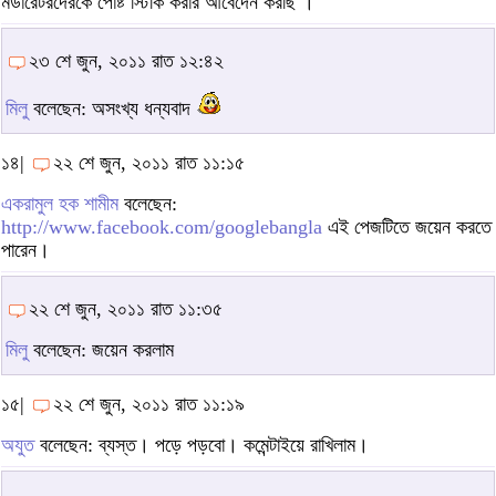
মডারেটরদেরকে পোষ্ট স্টিকি করার আবেদেন করছি ।
২৩ শে জুন, ২০১১ রাত ১২:৪২
মিলু
বলেছেন: অসংখ্য ধন্যবাদ
১৪|
২২ শে জুন, ২০১১ রাত ১১:১৫
একরামুল হক শামীম
বলেছেন:
http://www.facebook.com/googlebangla
এই পেজটিতে জয়েন করতে
পারেন।
২২ শে জুন, ২০১১ রাত ১১:৩৫
মিলু
বলেছেন: জয়েন করলাম
১৫|
২২ শে জুন, ২০১১ রাত ১১:১৯
অযুত
বলেছেন: ব্যস্ত। পড়ে পড়বো। কমেন্টাইয়ে রাখিলাম।