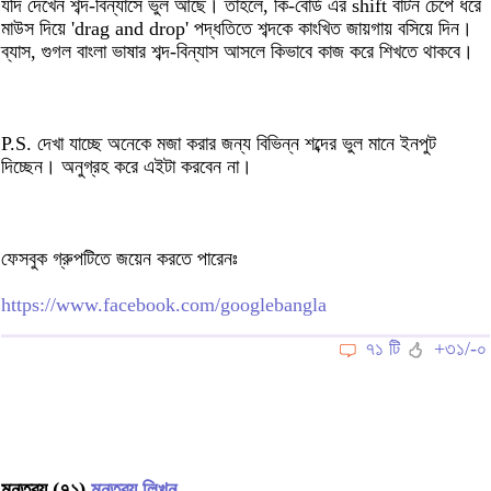
যদি দেখেন শব্দ-বিন্যাসে ভুল আছে। তাহলে, কি-বোর্ড এর shift বাটন চেপে ধরে
মাউস দিয়ে 'drag and drop' পদ্ধতিতে শব্দকে কাংখিত জায়গায় বসিয়ে দিন।
ব্যাস, গুগল বাংলা ভাষার শব্দ-বিন্যাস আসলে কিভাবে কাজ করে শিখতে থাকবে।
P.S. দেখা যাচ্ছে অনেকে মজা করার জন্য বিভিন্ন শব্দের ভুল মানে ইনপুট
দিচ্ছেন। অনুগ্রহ করে এইটা করবেন না।
ফেসবুক গ্রুপটিতে জয়েন করতে পারেনঃ
https://www.facebook.com/googlebangla
৭১ টি
+৩১/-০
মন্তব্য (৭১)
মন্তব্য লিখুন