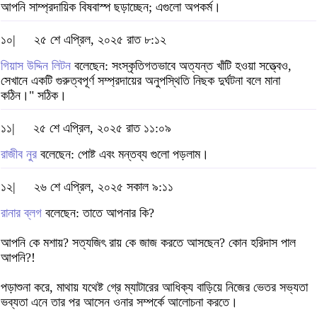
আপনি সাম্প্রদায়িক বিষবাস্প ছড়াচ্ছেন; এগুলো অপকর্ম।
১০|
২৫ শে এপ্রিল, ২০২৫ রাত ৮:১২
গিয়াস উদ্দিন লিটন
বলেছেন: সংস্কৃতিগতভাবে অত্যন্ত খাঁটি হওয়া সত্ত্বেও,
সেখানে একটি গুরুত্বপূর্ণ সম্প্রদায়ের অনুপস্থিতি নিছক দুর্ঘটনা বলে মানা
কঠিন।" সঠিক।
১১|
২৫ শে এপ্রিল, ২০২৫ রাত ১১:০৯
রাজীব নুর
বলেছেন: পোষ্ট এবং মন্তব্য গুলো পড়লাম।
১২|
২৬ শে এপ্রিল, ২০২৫ সকাল ৯:১১
রানার ব্লগ
বলেছেন: তাতে আপনার কি?
আপনি কে মশায়? সত্যজিৎ রায় কে জাজ করতে আসছেন? কোন হরিদাস পাল
আপনি?!
পড়াশুনা করে, মাথায় যথেষ্ট গ্রে ম্যাটারের আধিক্য বাড়িয়ে নিজের ভেতর সভ্যতা
ভব্যতা এনে তার পর আসেন ওনার সম্পর্কে আলোচনা করতে।