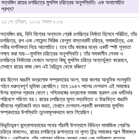
সত্যজিৎ রায়ের চলচ্চিত্রে মুসলিম চরিত্রের অনুপস্থিতি: এক অনালোচিত
প্রশ্ন?
২৫ শে এপ্রিল, ২০২৫ সকাল ৮:০৫
সত্যজিৎ রায়, যিনি বিশ্বের অন্যতম শ্রেষ্ঠ চলচ্চিত্র নির্মাতা হিসেবে পরিচিত, তাঁর
চলচ্চিত্র, গল্প এবং গোয়েন্দা সিরিজ ফেলুদা বাস্তববাদী চরিত্র, সমাজচিত্র, এবং
গভীর দার্শনিকতা নিয়ে আলোচিত। তবে তাঁর কাজের মধ্যে একটি স্পষ্ট শূন্যতা
লক্ষ্য করা যায়—মুসলিম চরিত্রের অনুপস্থিতি। তাঁর সমকালীন লেখক ও
চলচ্চিত্র নির্মাতারা যেখানে অন্তত কিছু মুসলিম চরিত্র অন্তর্ভুক্ত করেছেন,
সেখানে রায়ের কাজ কেন এই বৈচিত্র্য থেকে বঞ্চিত?
রায় ছিলেন বাঙালি ভদ্রলোক সম্প্রদায়ের অংশ, যারা বাংলার আধুনিক সংস্কৃতি
গঠনে গুরুত্বপূর্ণ ভূমিকা রেখেছিল। তবে ১৯৪৭ সালের দেশভাগ এই সমাজের
উপর ব্যাপক প্রভাব ফেলে। পশ্চিমবঙ্গের ভদ্রলোক সমাজ ক্রমশ এক ধর্মনির্ভর
পরিবেশে পরিণত হয়। রায়ের চলচ্চিত্র মূলত মধ্যবিত্ত ও উচ্চবিত্ত বাঙালি
জীবনের প্রতিচ্ছবি বহন করত, যেখানে দেশভাগ-পরবর্তী কলকাতায় মুসলিম
সম্প্রদায়ের উপস্থিতি তুলনামূলকভাবে কমে গিয়েছিল।
বিভূতিভূষণ বন্দ্যোপাধ্যায়ের পথের পাঁচালী উপন্যাসে বিভিন্ন সামাজিক শ্রেণির
চরিত্র থাকলেও, রায়ের চলচ্চিত্র রূপান্তরে তা মূলত হিন্দু সমাজের গল্পে সীমাবদ্ধ
ছিল। একইভাবে, তাঁর গোয়েন্দা চরিত্র ফেলুদা এমন এক অভিজাত বৃত্তের