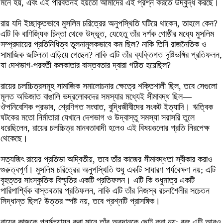
মনে হয়, এবং এই পরিবর্তনই হয়তো আমাদের এই প্রশ্ন করতে উদ্বুদ্ধ করছে।
রায় যদি ইচ্ছাকৃতভাবে মুসলিম চরিত্রের অনুপস্থিতি ঘটিয়ে থাকেন, তাহলে কেন?
এটি কি বাণিজ্যিক চিন্তা থেকে উদ্ভূত, যেহেতু তাঁর দর্শক গোষ্ঠীর মধ্যে মুসলিম
সম্প্রদায়ের প্রতিনিধিত্ব তুলনামূলকভাবে কম ছিল? নাকি তিনি রাজনৈতিক ও
সামাজিক জটিলতা এড়িয়ে গেছেন? নাকি এটি তাঁর ব্যক্তিগত দৃষ্টিভঙ্গির প্রতিফলন,
যা দেশভাগ-পরবর্তী কলকাতার বাস্তবতার দ্বারা গঠিত হয়েছিল?
রায়ের চলচ্চিত্রসমূহ সামাজিক সমালোচনার ক্ষেত্রে শক্তিশালী ছিল, তবে সেগুলো
মূলত অভিজাত বাঙালি ভদ্রলোকদের সমস্যার মধ্যেই সীমাবদ্ধ ছিল—
ঔপনিবেশিক প্রভাব, শ্রেণিগত সংঘাত, বুদ্ধিজীবীদের সংকট ইত্যাদি। ঋত্বিক
ঘটকের মতো নির্মাতারা যেখানে দেশভাগ ও উদ্বাস্তু সমস্যা সরাসরি তুলে
ধরেছিলেন, রায়ের চলচ্চিত্র মানবতাবাদী হলেও এই বিষয়গুলোর প্রতি নিরপেক্ষ
থেকেছে।
সত্যজিৎ রায়ের প্রতিভা অদ্বিতীয়, তবে তাঁর কাজের সীমাবদ্ধতা স্বীকার করাও
গুরুত্বপূর্ণ। মুসলিম চরিত্রের অনুপস্থিতি শুধু একটি সাধারণ পর্যবেক্ষণ নয়; এটি
বৃহত্তর সাংস্কৃতিক বিস্মৃতির একটি প্রতিফলন। এটি কি শুধুমাত্র একটি
পারিপার্শ্বিক বাস্তবতার প্রতিফলন, নাকি এটি তাঁর নিজস্ব রচনাশৈলীর সচেতন
সিদ্ধান্ত ছিল? উত্তর স্পষ্ট নয়, তবে প্রশ্নটি প্রাসঙ্গিক।
রায়ের কাজকে পুনর্মূল্যায়ন করা মানে তাঁর অবদানকে ছোট করা নয়; বরং এটি আরও