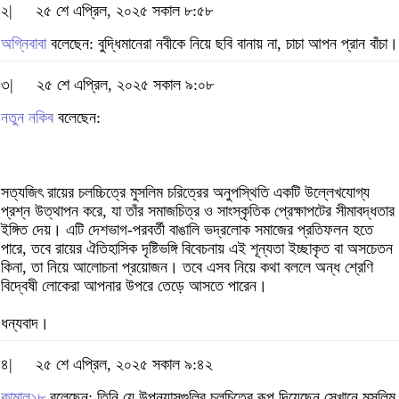
২|
২৫ শে এপ্রিল, ২০২৫ সকাল ৮:৫৮
অগ্নিবাবা
বলেছেন: বুদ্ধিমানেরা নবীকে নিয়ে ছবি বানায় না, চাচা আপন প্রান বাঁচা।
৩|
২৫ শে এপ্রিল, ২০২৫ সকাল ৯:০৮
নতুন নকিব
বলেছেন:
সত্যজিৎ রায়ের চলচ্চিত্রে মুসলিম চরিত্রের অনুপস্থিতি একটি উল্লেখযোগ্য
প্রশ্ন উত্থাপন করে, যা তাঁর সমাজচিত্র ও সাংস্কৃতিক প্রেক্ষাপটের সীমাবদ্ধতার
ইঙ্গিত দেয়। এটি দেশভাগ-পরবর্তী বাঙালি ভদ্রলোক সমাজের প্রতিফলন হতে
পারে, তবে রায়ের ঐতিহাসিক দৃষ্টিভঙ্গি বিবেচনায় এই শূন্যতা ইচ্ছাকৃত বা অসচেতন
কিনা, তা নিয়ে আলোচনা প্রয়োজন। তবে এসব নিয়ে কথা বললে অন্ধ শ্রেণি
বিদ্বেষী লোকেরা আপনার উপরে তেড়ে আসতে পারেন।
ধন্যবাদ।
৪|
২৫ শে এপ্রিল, ২০২৫ সকাল ৯:৪২
কামাল১৮
বলেছেন: তিনি যে উপন্যাসগুলির চলচিত্রে রূপ দিয়েছেন সেখানে মুসলিম