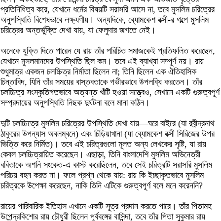
প্রতিনিধিত্ব করে, যেখানে ধর্মের বিষয়টি সরাসরি আসে না, তবে মুসলিম চরিত্রের
অনুপস্থিতি বিশেষভাবে লক্ষ্যণীয়। অন্যদিকে, ব্যোমকেশ বক্সী-র গল্পে মুসলিম
চরিত্রের অন্তর্ভুক্তি দেখা যায়, যা ফেলুদার জগতে নেই।
অনেকে যুক্তি দিতে পারেন যে রায় তাঁর পরিচিত সমাজকেই প্রতিফলিত করেছেন,
যেখানে মুসলমানদের উপস্থিতি ছিল কম। তবে এই ব্যাখ্যা সম্পূর্ণ নয়। রায়
শুধুমাত্র একজন চলচ্চিত্র নির্মাতা ছিলেন না; তিনি ছিলেন এক ঐতিহাসিক
চিন্তাবিদ, যিনি তাঁর সময়ের বাস্তবতাকে গভীরভাবে উপলব্ধি করতেন। তাঁর
চলচ্চিত্র সংস্কৃতিগতভাবে অত্যন্ত খাঁটি হওয়া সত্ত্বেও, সেখানে একটি গুরুত্বপূর্ণ
সম্প্রদায়ের অনুপস্থিতি নিছক দুর্ঘটনা বলে মানা কঠিন।
দুটি চলচ্চিত্রে মুসলিম চরিত্রের উপস্থিতি দেখা যায়—ঘরে বাইরে (যা রবীন্দ্রনাথ
ঠাকুরের উপন্যাস অবলম্বনে) এবং চিড়িয়াখানা (যা ব্যোমকেশ বক্সী সিরিজের উপর
ভিত্তি করে নির্মিত)। তবে এই চরিত্রগুলো মূলত অন্য লেখকের সৃষ্টি, যা রায়
কেবল চলচ্চিত্রায়িত করেছেন। এছাড়া, তিনি বাংলাদেশি মুসলিম অভিনেত্রী
ববিতাকে অশনি সংকেত-এ কাস্ট করেছিলেন, তবে সেই চরিত্রটি সরাসরি মুসলিম
পরিচয় বহন করত না। ফলে প্রশ্ন থেকে যায়: রায় কি ইচ্ছাকৃতভাবে মুসলিম
চরিত্রকে উপেক্ষা করেছেন, নাকি তিনি এটিকে গুরুত্বপূর্ণ বলে মনে করেননি?
রায়ের পারিবারিক ইতিহাস এখানে একটি সূত্র প্রদান করতে পারে। তাঁর পিতামহ
উপেন্দ্রকিশোর রায় চৌধুরী ছিলেন পূর্ববঙ্গের বাসিন্দা, তবে তাঁর পিতা সুকুমার রায়