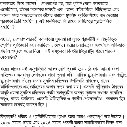
কলকাতায় ফিরে আসেন। দেশভাগের পর, যারা পূর্ববঙ্গ থেকে কলকাতায়
এসেছিলেন, তাঁদের অনেকের মধ্যেই এক ধরনের নস্টালজিয়া, বিচ্ছিন্নতা এবং
অনেক সময় অসচেতনভাবে তাঁদের হারানো মুসলিম প্রতিবেশীদের বাদ দেওয়ার
প্রবণতা তৈরি হয়েছিল। এই মানসিকতা কি রায়ের চলচ্চিত্রে প্রতিফলিত
হয়েছিল?
এছাড়া, দেশভাগ-পরবর্তী কলকাতায় মুসলমানরা মূলত শ্রমজীবী বা নিম্নবিত্ত
শ্রেণির প্রতিচ্ছবি বহন করছিলেন, যেখানে রায়ের চলচ্চিত্রের জগৎ ছিল অভিজাত
বাঙালি ভদ্রলোকদের নিয়ে। এই বাস্তবতা কি তাঁর চিত্রনাট্য গঠনে প্রভাব
ফেলেছিল?
রায়ের কাজের এই অনুপস্থিতি আরও বেশি প্রকট হয়ে ওঠে যখন আমরা বাংলা
সাহিত্যের অন্যান্য লেখকদের সাথে তুলনা করি। মানিক বন্দ্যোপাধ্যায় এবং শরদিন্দু
বন্দ্যোপাধ্যায় তাঁদের রচনায় মুসলিম চরিত্রের উপস্থিতি রাখলেও, রায়ের
কাহিনিগুলোতে এই বৈচিত্র্যের অভাব লক্ষ্য করা যায়। এমনকি রবীন্দ্রনাথ ঠাকুরের
কাবুলিওয়ালা মুসলিম চরিত্রের প্রতি সহানুভূতির অনন্য দৃষ্টান্ত স্থাপন করেছিল।
তবুও, রায়ের চলচ্চিত্র, এমনকি ঐতিহাসিক ও গ্রামীণ প্রেক্ষাপটেও, প্রধানত হিন্দু
সমাজের মধ্যেই আবদ্ধ ছিল।
বিশ্বব্যাপী পরিচয় ও প্রতিনিধিত্বের প্রশ্ন আজ আরও গুরুত্বপূর্ণ হয়ে উঠেছে।
২০০০ সালের ভারত এবং ২০২৫ সালের পরবর্তী ভারত সামাজিকভাবে ভিন্ন বলে