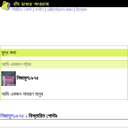
নির্বাচিত পোস্ট
|
লগইন
|
রেজিস্ট্রেশন করুন
|
রিফ্রেস
যুদ্ধ কথা
আমি একজন পাঠক
নিজামুল১৯৭৫
আমি একজন সাধারণ মানুষ
নিজামুল১৯৭৫
› বিস্তারিত পোস্টঃ