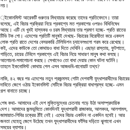
নয়।
্ইকোনমিস্ট আরেকটি গুরুতর মিথ্যাচার করেছে তাদের প্রতিবেদনে। তারা
বলেছে, এই বিচার প্রক্রিয়া নিয়ে প্রকাশ্যে মত প্রকাশের ওপরও বিধিনিষেধ
আছে। এটি যে খুবই হাস্যকর ও চরম মিথ্যাচার তার প্রমাণ হচ্ছে- প্রতি রাতের
টিভি টক শো। এদেশের প্রতিটি মানুষই দেখছে- বিচারের বিরোধীতা করে একদল
লোক প্রতি রাতে দেশের বেসরকারি টেলিভিশন চ্যানেলগুলো গরম করে রেখেছে।
কই, এদের কাউকে তো কোথায়ও বাধা দিতে দেখিনি। এছাড়া রাস্তায়, ফুটপাতে,
গাড়িতে, চায়ের টেবিলে প্রকাশ্যে এই বিচার নিয়ে সাধারণ মানুষ কথা বলছে।
আলোচনা-সমালোচনা করছে। সেখানেও তো বাধা দেয়ার কোন ঘটনা ঘটেনি।
তাহলে ইকনোমিস্ট কোথায় পেল এসব আজগুবি-বানোয়াট তথ্য?
নাকি, ৪২ বছর পর এদেশের নতুন প্রজন্মসহ গোটা দেশবাসী যুদ্ধাপরাধীদের বিচারের
দাবিতে জেগে ওঠায় ইকোনমিস্ট সেটিকে বিচার প্রক্রিয়া বাধাগ্রস্থ হচ্ছে- এমন
গল্প বানাতে চাচ্ছে।
শেষ কথা- আমাদের এই দেশ মুক্তিযুদ্ধের চেতনায় গড়ে উঠা অসাম্প্রদায়িক
দেশ। আমাদের জন্মভূমিতে কোনদিনই যুদ্ধাপরাধী রাজাকার, আলবদর, আলশামস,
জামায়াত-শিবির চক্রের ঠাঁই নেই। এদের বিচার একদিন না একদিন হবেই। আর
জনতা যেহেতু জেগে উঠেছে তখন যুদ্ধাপরাধীদের ফাঁসির দড়িতে ঝুলানো এখন
সময়ের ব্যাপার।