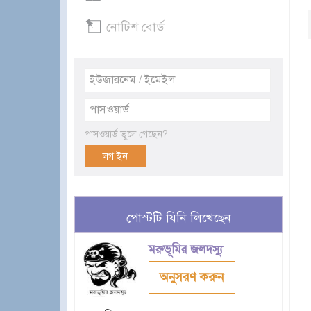
নোটিশ বোর্ড
পাসওয়ার্ড ভুলে গেছেন?
পোস্টটি যিনি লিখেছেন
মরুভূমির জলদস্যু
অনুসরণ করুন