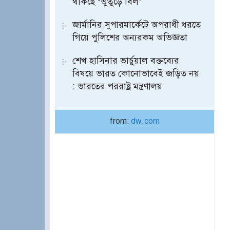
থাকছে ‘ভুতুড়ে বিল’
জার্মানির সুপারমার্কেটে অপরাধী ধরতে
গিয়ে পুলিশের অন্যরকম অভিজ্ঞতা
শেখ হাসিনার ভার্চুয়াল বক্তব্যের
বিষয়ে ভারত কোনোভাবেই জড়িত নয়
: ভারতের পররাষ্ট্র মন্ত্রণালয়
from:
dw.com