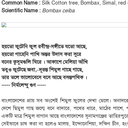
Common Name :
Silk Cotton tree, Bombax, Simal, red 
Scientific Name :
Bombax ceiba
হয়তো ফুটেনি ফুল রবীন্দ্র-সঙ্গীতে যতো আছে,
হয়তো গাহেনি পাখি অন্তর উদাস করা সুরে
বনের কুসুমগুলি ঘিরে । আকাশে মেলিয়া আঁখি
তবুও ফুটেছে জবা,–দূরন্ত শিমুল গাছে গাছে,
তার তলে ভালোবেসে বসে আছে বসন্তপথিক ।
----- নির্মলেন্দু গুণ -----
বাংলাদেশের প্রায় সব অংশেই শিমুল ফুলের দেখা মেলে। অনা
দেশে ছিমুল গাছ জন্মে বনে বাদারে, পথের ধারে, মাঠের পাশে
একটি মাত্র শিমুল বাগান আছে বাংলাদেশের সুনামগঞ্জের তাহিরপু
সেইভাবে চাষ করা না হলেও মালয়, ইন্দোনেশিয়া, দক্ষিণ চীন, 