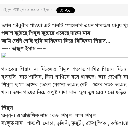
এই পোস্টটি শেয়ার করতে চাইলে :
তপন চৌধুরীর গাওয়া এই গানটি শোনেননি এমন গানপ্রিয় মানুষ খুঁ
পলাশ ফুটেছে শিমুল ফুটেছে এসেছে দারুন মাস
আমি জেনি গেছি তুমি আসিবেনা ফিরে মিটিবেনা পিয়াস...
----- তাজুল ইমাম -----
গায়কের পিয়াস না মিটলেও শিমুল শতশত পাখির পিয়াস মিটায়
বুলবুলি, কাঠ শালিক, টিয়া পাখিকে বসে থাকতে। আর দেখেছি ক
শিমুল ফুলে তাদের তেমন কোনো আগ্রহ নেই। ওদের সমস্ত আগ্রহ 
খায়। তখন গাছের নিচে অপুষ্ট সাদা সাদা তুল তুষারের মতো ছড়িয়ে
শিমুল
অন্যান্য ও আঞ্চলিক নাম :
রক্ত শিমুল, লাল শিমুল,
সংস্কৃত নাম :
শাল্মলী, মোচা, তূলিনী, কুক্কুটী, রক্তপুষ্পিকা, কণ্টকাঢ্