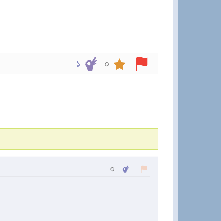
১
০
০