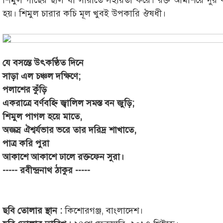
শিমুল গাছের ছাল ঘা সারাতে সহায়তা করে। রক্ত আমাশয়ে দু
হয়। শিমুল চারার কচি মূল খুবই উপকারি ঔষধী।
যে বসন্তে উৎকণ্ঠিত দিনে
সাড়া এল চঞ্চল দক্ষিণে;
পলাশের কুঁড়ি
একরাত্রে বর্ণবহ্নি জ্বালিল সমস্ত বন জুড়ি;
শিমুল পাগল হয়ে মাতে,
অজস্র ঐশ্বর্যভার ভরে তার দরিদ্র শাখাতে,
পাত্র করি পুরা
আকাশে আকাশে ঢালে রক্তফেন সুরা।
----- রবীন্দ্রনাথ ঠাকুর -----
ছবি তোলার স্থান :
কিশোরগঞ্জ, বাংলাদেশ।