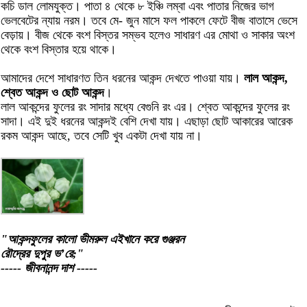
কচি ডাল লোমযুক্ত। পাতা ৪ থেকে ৮ ইঞ্চি লম্বা এবং পাতার নিজের ভাগ
ভেলবেটের ন্যায় নরম। তবে মে- জুন মাসে ফল পাকলে ফেটে বীজ বাতাসে ভেসে
বেড়ায়। বীজ থেকে বংশ বিস্তর সম্ভব হলেও সাধারণ এর মোথা ও সাকার অংশ
থেকে বংশ বিস্তার হয়ে থাকে।
আমাদের দেশে সাধারণত তিন ধরনের আকন্দ দেখতে পাওয়া যায়।
লাল আকন্দ,
শ্বেত আকন্দ ও ছোট আকন্দ
।
লাল আকন্দের ফুলের রং সাদার মধ্যে বেগুনি রং এর। শ্বেত আকন্দের ফুলের রং
সাদা। এই দুই ধরনের আকন্দই বেশি দেখা যায়। এছাড়া ছোট আকারের আরেক
রকম আকন্দ আছে, তবে সেটি খুব একটা দেখা যায় না।
"আকন্দফুলের কালো ভীমরুল এইখানে করে গুঞ্জরন
রৌদ্রের দুপুর ভ’রে;"
----- জীবনানন্দ দাশ -----