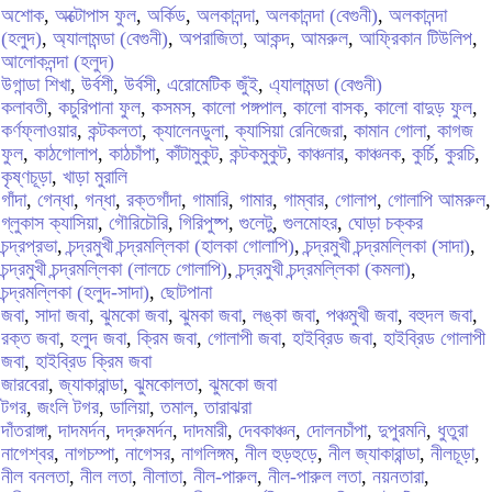
অশোক
,
অক্টোপাস ফুল
,
অর্কিড
,
অলকানন্দা
,
অলকানন্দা (বেগুনী)
,
অলকানন্দা
(হলুদ)
,
অ্যালামন্ডা (বেগুনী)
,
অপরাজিতা
,
আকন্দ
,
আমরুল
,
আফ্রিকান টিউলিপ
,
আলোকনন্দা (হলুদ)
উগান্ডা শিখা
,
উর্বশী
,
উর্বসী
,
এরোমেটিক জুঁই
,
এ্যালামন্ডা (বেগুনী)
কলাবতী
,
কচুরিপানা ফুল
,
কসমস
,
কালো পঙ্গপাল
,
কালো বাসক
,
কালো বাদুড় ফুল
,
কর্ণফ্লাওয়ার
,
কন্টকলতা
,
ক্যালেনডুলা
,
ক্যাসিয়া রেনিজেরা
,
কামান গোলা
,
কাগজ
ফুল
,
কাঠগোলাপ
,
কাঠচাঁপা
,
কাঁটামুকুট
,
কন্টকমুকুট
,
কাঞ্চনার
,
কাঞ্চনক
,
কুর্চি
,
কুরচি
,
কৃষ্ণচূড়া
,
খাড়া মুরালি
গাঁদা
,
গেন্ধা
,
গন্ধা
,
রক্তগাঁদা
,
গামারি
,
গামার
,
গাম্বার
,
গোলাপ
,
গোলাপি আমরুল
,
গ্লুকাস ক্যাসিয়া
,
গৌরিচৌরি
,
গিরিপুষ্প
,
গুলেটু
,
গুলমোহর
,
ঘোড়া চক্কর
চন্দ্রপ্রভা
,
চন্দ্রমুখী চন্দ্রমল্লিকা (হালকা গোলাপি)
,
চন্দ্রমুখী চন্দ্রমল্লিকা (সাদা)
,
চন্দ্রমুখী চন্দ্রমল্লিকা (লালচে গোলাপি)
,
চন্দ্রমুখী চন্দ্রমল্লিকা (কমলা)
,
চন্দ্রমল্লিকা (হলুদ-সাদা)
,
ছোটপানা
জবা
,
সাদা জবা
,
ঝুমকো জবা
,
ঝুমকা জবা
,
লঙ্কা জবা
,
পঞ্চমুখী জবা
,
বহুদল জবা
,
রক্ত জবা
,
হলুদ জবা
,
ক্রিম জবা
,
গোলাপী জবা
,
হাইব্রিড জবা
,
হাইব্রিড গোলাপী
জবা
,
হাইব্রিড ক্রিম জবা
জারবেরা
,
জ্যাকারান্ডা
,
ঝুমকোলতা
,
ঝুমকো জবা
টগর
,
জংলি টগর
,
ডালিয়া
,
তমাল
,
তারাঝরা
দাঁতরাঙ্গা
,
দাদমর্দন
,
দদ্রুমর্দন
,
দাদমারী
,
দেবকাঞ্চন
,
দোলনচাঁপা
,
দুপুরমনি
,
ধুতুরা
নাগেশ্বর
,
নাগচম্পা
,
নাগেসর
,
নাগলিঙ্গম
,
নীল হুড়হুড়ে
,
নীল জ্যাকারান্ডা
,
নীলচূড়া
,
নীল বনলতা
,
নীল লতা
,
নীলাতা
,
নীল-পারুল
,
নীল-পারুল লতা
,
নয়নতারা
,