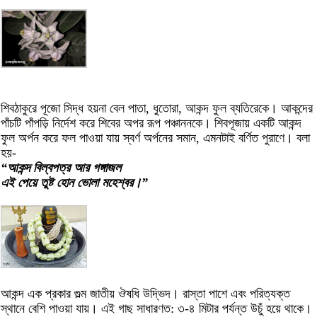
শিবঠাকুরে পূজো সিদ্ধ হয়না বেল পাতা, ধুতোরা, আকন্দ ফুল ব্যতিরেকে। আকন্দের
পাঁচটি পাঁপড়ি নির্দেশ করে শিবের অপর রূপ পঞ্চাননকে। শিবপূজায় একটি আকন্দ
ফুল অর্পন করে ফল পাওয়া যায় স্বর্ণ অর্পনের সমান, এমনটাই বর্ণিত পুরাণে। বলা
হয়-
“আকন্দ বিল্বপত্র আর গঙ্গাজল
এই পেয়ে তুষ্ট হোন ভোলা মহেশ্বর।”
আকন্দ এক প্রকার গুল্ম জাতীয় ঔষধি উদ্ভিদ। রাস্তা পাশে এবং পরিত্যক্ত
স্থানে বেশি পাওয়া যায়। এই গাছ সাধারণত: ৩-৪ মিটার পর্যন্ত উচুঁ হয়ে থাকে।