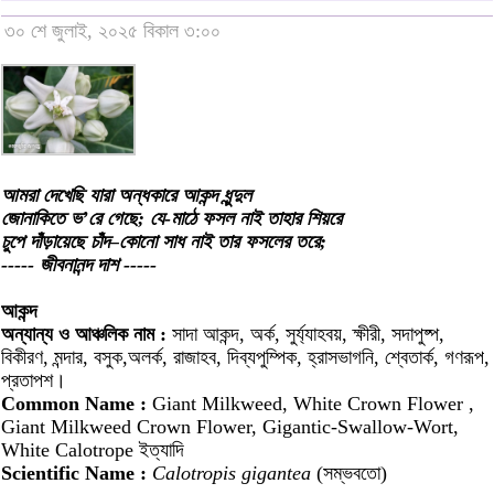
৩০ শে জুলাই, ২০২৫ বিকাল ৩:০০
আমরা দেখেছি যারা অন্ধকারে আকন্দ ধুন্দুল
জোনাকিতে ভ’রে গেছে; যে-মাঠে ফসল নাই তাহার শিয়রে
চুপে দাঁড়ায়েছে চাঁদ–কোনো সাধ নাই তার ফসলের তরে;
----- জীবনানন্দ দাশ -----
আকন্দ
অন্যান্য ও আঞ্চলিক নাম :
সাদা আকন্দ, অর্ক, সুর্য্যাহবয়, ক্ষীরী, সদাপুষ্প,
বিকীরণ, মন্দার, বসুক,অলর্ক, রাজাহব, দিব্যপুম্পিক, হ্রাসভাগনি, শ্বেতার্ক, গণরূপ,
প্রতাপশ।
Common Name :
Giant Milkweed, White Crown Flower ,
Giant Milkweed Crown Flower, Gigantic-Swallow-Wort,
White Calotrope ইত্যাদি
Scientific Name :
Calotropis gigantea
(সম্ভবতো)