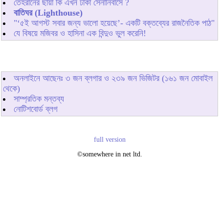
তেহরানের ছায়া কি এখন ঢাকা সেনানিবাসে ?
বাতিঘর (Lighthouse)
"‘৫ই আগস্ট সবার জন্য ভালো হয়েছে’- একটি বক্তব্যের রাজনৈতিক পাঠ"
যে বিষয়ে মজিবর ও হাসিনা এক বিন্দুও ভুল করেনি!
অনলাইনে আছেনঃ
৩
জন ব্লগার ও
২৩৯
জন ভিজিটর (১৬১ জন মোবাইল
থেকে)
সাম্প্রতিক মন্তব্য
নোটিশবোর্ড ব্লগ
full version
©somewhere in net ltd.