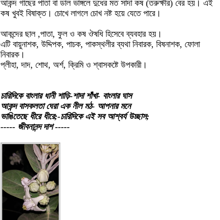
আকন্দ গাছের পাতা বা ডাল ভাঙ্গলে দুধের মত সাদা কষ (তরুক্ষীর) বের হয়। এই
কষ খুবই বিষাক্ত। চোখে লাগলে চোখ নষ্ট হয়ে যেতে পারে।
আকন্দের ছাল ,পাতা, ফুল ও কষ ঔষধি হিসেবে ব্যবহার হয়।
এটি বায়ুনাশক, উদ্দিপক, পাচক, পাকস্থলীর ব্যথা নিবারক, বিষনাশক, ফোলা
নিবারক।
প্লীহা, দাদ, শোথ, অর্শ, ক্রিমি ও শ্বাসকষ্টে উপকারী।
চারিদিকে বাংলার ধানী শাড়ি-শাদা শাঁখা- বাংলার ঘাস
আকন্দ বাসকলতা ঘেরা এক নীল মঠ- আপনার মনে
ভাঙিতেছে ধীরে ধীরে;-চারিদিকে এই সব আশ্বর্য উচ্ছাস;
----- জীবনানন্দ দাশ -----