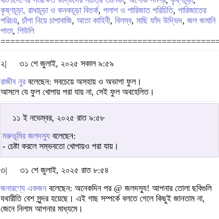
কৃষ্ণচূড়া, রাধাচূড়া ও কনকচূড়া বিতর্ক
,
পলাশ ও পারিজাত পরিচিতি
,
পারিজাতের
পরিচয়
,
চাঁপা নিয়ে চাপাবাজি
,
আতা কাহিনী
,
বিলম্ব
,
মাছি ফাঁদ উদ্ভিদ
,
জল জমানি
পাতা
,
শিউলি
============================================
২|
৩১ শে জুলাই, ২০২৫ সকাল ৯:৫৯
রাজীব নুর
বলেছেন: সবচেয়ে অসহায় ও অভাগা ফুল।
আসলে যে ফুল খোপায় পরা যায় না, সেই ফুল অবহেলিত।
১১ ই নভেম্বর, ২০২৫ রাত ৯:৫৮
মরুভূমির জলদস্যু
বলেছেন:
- চেষ্টা করলে সম্ভবতো খোপায়ও পরা যায়।
৩|
৩১ শে জুলাই, ২০২৫ রাত ৮:৫৪
জনারণ্যে একজন
বলেছেন: অনেকদিন পর @ জলদস্যু! আপনার তোলা ছবিগুলি
যথারীতি বেশ সুন্দর হয়েছে। এই গাছ সম্পর্কে বলতে গেলে কিছুই জানতাম না,
জেনে নিলাম আপনার মাধ্যমে।