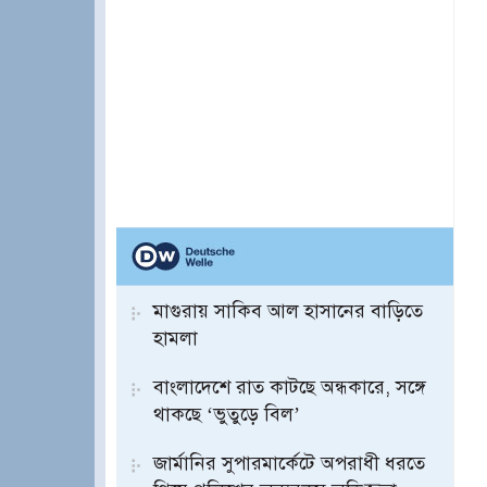
মাগুরায় সাকিব আল হাসানের বাড়িতে
হামলা
বাংলাদেশে রাত কাটছে অন্ধকারে, সঙ্গে
থাকছে ‘ভুতুড়ে বিল’
জার্মানির সুপারমার্কেটে অপরাধী ধরতে