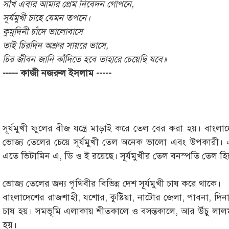
সখি এবার আমার প্রেম নিবেদন গোপনে,
সূর্যমুখী চাহে যেমন তপনে।
কুমুদিনী চাঁদে ভালোবাসে
তাই চিরদিন অশ্রুর সায়রে ভাসে,
চির জীবন জানি কাঁদিতে হবে তাহারে চেয়েছি যবে॥
----- কাজী নজরুল ইসলাম -----
সূর্যমুখী ফুলের বীজ যন্ত্রে মাড়াই করে তেল বের করা হয়। ব
ভোজ্য তেলের চেয়ে সূর্যমুখী তেল অনেক ভালো এবং উপকারী। এত
এতে ভিটামিন এ, ডি ও ই রয়েছে। সূর্যমুখীর তেল বনস্পতি তেল 
ভোজ্য তেলের জন্য পৃথিবীর বিভিন্ন দেশ সূর্যমুখী চাষ করে থাকে।
বাংলাদেশের রাজশাহী, যশোর, কুষ্টিয়া, নাটোর জেলা, পাবনা, দি
চাষ হয়। সমভূমি এলাকায় শীতকালে ও বসন্তকালে, আর উঁচু লালম
হয়।