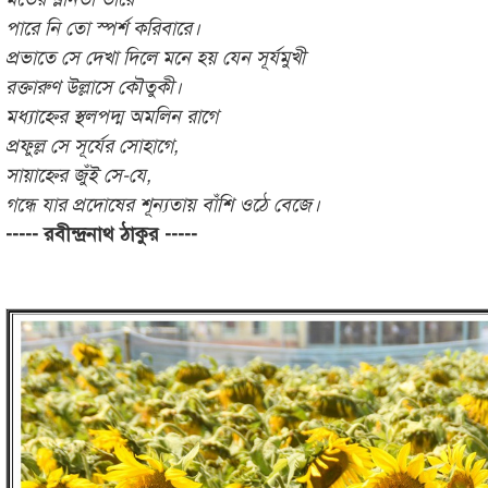
পারে নি তো স্পর্শ করিবারে।
প্রভাতে সে দেখা দিলে মনে হয় যেন সূর্যমুখী
রক্তারুণ উল্লাসে কৌতুকী।
মধ্যাহ্নের স্থলপদ্ম অমলিন রাগে
প্রফুল্ল সে সূর্যের সোহাগে,
সায়াহ্নের জুঁই সে-যে,
গন্ধে যার প্রদোষের শূন্যতায় বাঁশি ওঠে বেজে।
----- রবীন্দ্রনাথ ঠাকুর -----