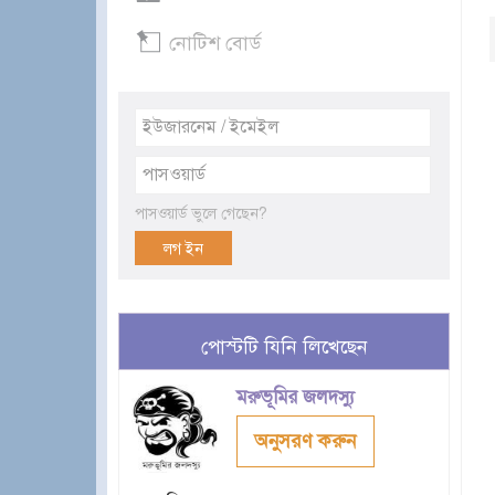
নোটিশ বোর্ড
পাসওয়ার্ড ভুলে গেছেন?
পোস্টটি যিনি লিখেছেন
মরুভূমির জলদস্যু
অনুসরণ করুন