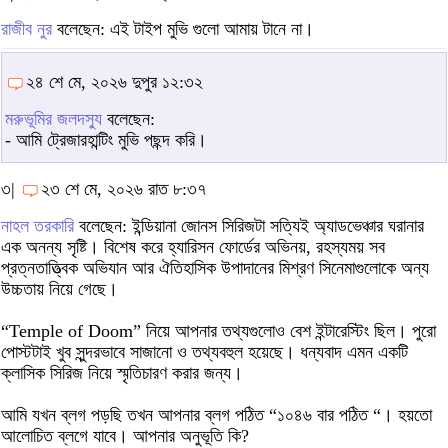
রাজীব নুর
বলেছেন: এই টাইপ মুভি গুলো আমায় টানে না।
২৪ শে মে, ২০২৬ দুপুর ১২:৩২
মরুভূমির জলদস্যু
বলেছেন:
- আমি ট্রেজারহান্টিং মুভি পছন্দ করি।
৩|
২৩ শে মে, ২০২৬ রাত ৮:৩৭
নাহল তরকারি
বলেছেন: ইন্ডিয়ানা জোনস সিরিজটা সত্যিই অ্যাডভেঞ্চার ঘরানার
এক অনন্য সৃষ্টি। বিশেষ করে হ্যারিসন ফোর্ডের অভিনয়, রহস্যময় সব
প্রত্নতাত্ত্বিক অভিযান আর ঐতিহাসিক উপাদানের মিশ্রণ সিনেমাগুলোকে অন্য
উচ্চতায় নিয়ে গেছে।
“Temple of Doom” নিয়ে আপনার তথ্যগুলোও বেশ ইন্টারেস্টিং ছিল। পুরো
পোস্টটাই খুব সুন্দরভাবে সাজানো ও তথ্যবহুল হয়েছে। ধন্যবাদ এমন একটি
ক্লাসিক সিরিজ নিয়ে স্মৃতিচারণ করার জন্য।
আমি যখন ব্লগ পড়ছি তখন আপনার ব্লগ পঠিত “১০৪৬ বার পঠিত “। হয়তো
আলোচিত ব্লগে যাবে। আপনার অনুভূতি কি?