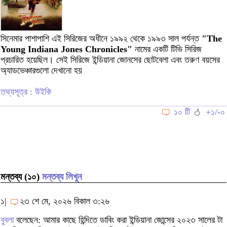
সিনেমার পাশাপাশি এই সিরিজের অধীনে ১৯৯২ থেকে ১৯৯৩ সাল পর্যন্ত
"The
Young Indiana Jones Chronicles"
নামের একটি টিভি সিরিজ
প্রচারিত হয়েছিল। সেই সিরিজে ইন্ডিয়ানা জোনসের ছোটবেলা এবং তরুণ বয়সের
অ্যাডভেঞ্চারগুলো দেখানো হয়
তথ্যসূত্র : উইকি
১০ টি
+১/-০
মন্তব্য (১০)
মন্তব্য লিখুন
১|
২৩ শে মে, ২০২৬ বিকাল ৩:২৬
বুবলা
বলেছেন: আমার কাছে হিন্দিতে ডাবিং করা ইন্ডিয়ানা জোন্সের ২০২৩ সালের টা