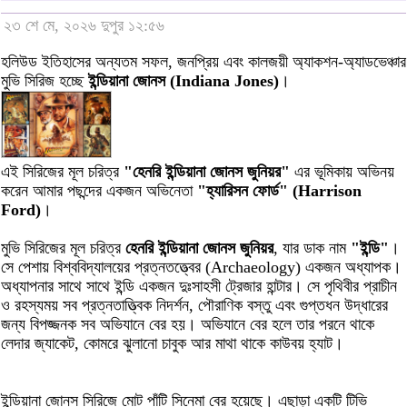
২৩ শে মে, ২০২৬ দুপুর ১২:৫৬
হলিউড ইতিহাসের অন্যতম সফল, জনপ্রিয় এবং কালজয়ী অ্যাকশন-অ্যাডভেঞ্চার
মুভি সিরিজ হচ্ছে
ইন্ডিয়ানা জোনস (Indiana Jones)
।
এই সিরিজের মূল চরিত্র
"হেনরি ইন্ডিয়ানা জোনস জুনিয়র"
এর ভূমিকায় অভিনয়
করেন আমার পছন্দের একজন অভিনেতা
"হ্যারিসন ফোর্ড" (Harrison
Ford)
।
মুভি সিরিজের মূল চরিত্র
হেনরি ইন্ডিয়ানা জোনস জুনিয়র
, যার ডাক নাম
"ইন্ডি"
।
সে পেশায় বিশ্ববিদ্যালয়ের প্রত্নতত্ত্বের (Archaeology) একজন অধ্যাপক।
অধ্যাপনার সাথে সাথে ইন্ডি একজন দুঃসাহসী ট্রেজার হান্টার। সে পৃথিবীর প্রাচীন
ও রহস্যময় সব প্রত্নতাত্ত্বিক নিদর্শন, পৌরাণিক বস্তু এবং গুপ্তধন উদ্ধারের
জন্য বিপজ্জনক সব অভিযানে বের হয়। অভিযানে বের হলে তার পরনে থাকে
লেদার জ্যাকেট, কোমরে ঝুলানো চাবুক আর মাথা থাকে কাউবয় হ্যাট।
ইন্ডিয়ানা জোনস সিরিজে মোট পাঁটি সিনেমা বের হয়েছে। এছাড়া একটি টিভি