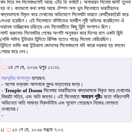
বাদ দিয়ে সব সিনেমাগুলোই আছে এইচ ডি ফর্মাটে। অসাধারন সিনেমা জাস্ট তুলনা
হয় না। কতগুলো কথা বলার আছে টেম্পল অফ ডুম সিনেমাতে ভারতীয়দের
খাদ্যভাসকে বিকৃত করে দেখানোর অভিযোগে সিনেমাটা ভারতে রেসট্রিকট্রেট করে
দেওয়া হয়েছিল। এই সিনেমাতে বলিউডের অমরীশ পুরী অভিনয় করেছিলেন ঐ
ভয়ানক তান্ত্রিকের চরিত্রে এবং সিনেমাটিতে কিছু হিন্দি সংলাপও ছিল।
লাস্ট ক্রুসেড সিনেমাটার শেষের অংশটা অনুকরন করে দিলের বলে একটা হিন্দি
(নাকি সাউথ ইন্ডিয়ান হিন্দিতে রিলিজ হতেও পারে) সিনেমা বেরিয়েছিল।
হিন্দিতে ডাবিং করা ইন্ডিয়ানা জোনসের সিনেমাগুলো যদি কারো দরকার হয় বলবেন
শেয়ার করে দেব।
২৪ শে মে, ২০২৬ দুপুর ১২:৩১
মরুভূমির জলদস্যু
বলেছেন:
- অশেষ ধন্যবাদ আপনাকে সুন্দর মন্তব্যের জন্য।
-
Temple of Doom
সিনেমায় ভারতীয়দের খাদ্যভাসকে বিকৃত করে দেখানোর
বিষয়টা সত্যি, এবং অতি জঘন্য। এই সিনেমাতে
অমরেশ পুরী
র মতো শক্তিশালী
অভিনেতা অতি সামান্য স্কিনটাইম এবং সুযোগ পেয়েছেন নিজের যোগ্যতা
দেখানোর।
-
২|
২৩ শে মে, ২০২৬ সন্ধ্যা ৭:০২