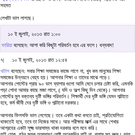
সহমত
লেখাটা ভাল লাগছে।
১০ ই জুলাই, ২০১৩ রাত ১:০০
ফারিয়া
বলেছেন: আশা করি কিছুটা পরিবর্তন হবে এর ফলে। ধন্যবাদ!
৭|
১০ ই জুলাই, ২০১৩ রাত ১২:৫৪
খাটাস
বলেছেন: সবার শিক্ষা সমাজের কাজে লাগে না, খুব কম মানুষের শিক্ষা
সমাজের উন্নয়নে বেয়্য হয়। আপনার শিক্ষা ও তাদের মাঝে পড়ে।
আপনার পোস্টের প্রায় ৯০ ভাগ ব্যাপার গুলো আমি মেনে চলার চেষ্টা করি, এমনকি
পড়া শোনা আমার কাছে মজা লাগে, ( যদি ও অল্প কিছু দিন থেকে)। আপনার
পোস্টের মুল বক্তব্য দৃষ্টি ভঙ্গির পরিবর্তন। শিক্ষার্থী দের দৃষ্টি ভঙ্গি যেমন পাল্টাতে
হবে, কর্ম জীবী দের দৃষ্টি ভঙ্গি ও পাল্টানো দরকার।
আপনার ফিলসফি ভাল লেগেছে। তবে একটা কথা বলতে চাই, প্রতিযোগিতা
থাকতেই হবে, তবে তা নিজের সাথে। আর পরীক্ষার মার্ক্স এর সাথে শেখার
আগ্রহের একটা সূক্ষ্ম ভারসাম্য থাকা দরকার বলে মনে করি।
যাই হোক, গঠন মুলক অসাধারণ পোষ্ট অনেকদিন পাই না, প্লাস সহ বক্সে। ভাল