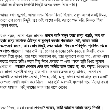
আমাদের জীবনের হিসাবটা কিছুটা হলেও বদলে দিতে পারি।
আমরা যখন জন্মেছি, আমরা সমান ছিলাম কিনা? ছিলাম, তবুও আমরা একটু ভিন্ন,
তাতে তো তেমন কিছুই নয়! তাই আসো ভাবি, জানতে শুরু করি, কিভাবে শিক্ষা
গ্রহন করবো,
যখন পড়ছ, কেনো পড়ছ ভাববে?
ভাববে আমি মানুষ হবার জন্য পড়ছি, আর তা
হবার জন্য আমাকে ঠোটস্থ বা মুখস্থ করবার প্রয়োজন নেই, ভাববে আমি
অন্তস্থ করবো, আর কোন কিছুই তখন আমার শিক্ষাকে পরিপুর্ণতা প্রাপ্তি থেকে
থামাতে পারবেনা।
আর তাই নয়, তোমার ক্লাসের কেউ বুঝছেনা বিষয়টি, তাকে
সাথে নিয়ে বুঝাও, তার সাথে আলোচনা কর, তার ভুলগুলো শুধরে দাও, দেখবে এমন
করতে করতে তুমিও নতুন কিছু শিখে ফেলছো যা একা পড়লে তুমি শিখার সুযোগ
পেতে না।
কাউকে শেখালে কেউ তার অর্জিত জ্ঞান হারায় না, বরং বাড়ায়!
শিশুকালে
যে ভালো সহপাঠী বা বন্ধু হতে পারে সে ভবিষ্যতের জন্য এগিয়ে, কেননা সে
আগামীতে ভালো পিতা-মাতা , শিক্ষক, সঙ্গি, বন্ধু, সর্বপরি ভালো মানুষ হবার একটি
যোগ্যতা এখনি অর্জন করে নিলো। আর তুমি অবশ্যই সুসম্পর্ক গড়ে নিচ্ছো কারো
সাথে সামান্য একটু সময়ের জন্য তার পাশে থেকে!
যখন শিখছ, ভাবো কেনো শিখছো?
ভাববে, আমি আমাকে জানার জন্য শিখছি।