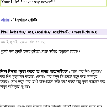
Your Life!!! never say never!!!
ফারিয়া
› বিস্তারিত পোস্টঃ
শিক্ষা কিভাবে গ্রহন করে, কেনো গ্রহন করে(শিক্ষার্থীদের জন্য বিশেষ করে)
০৯ ই জুলাই, ২০১৩ রাত ১১:৫২
পুর্বেই ভুল ত্রুটি ক্ষমার দৃষ্টিতে দেখার সবিনয় অনুরোধ রইলো।
শিক্ষা কিভাবে গ্রহন করতে হয় জানার প্রয়োজনীয়তা :
আজ কত শিশু জন্মেছে?
কত শিশু মৃত্যুবরন করেছে, কেনো? কত মানুষ সিগারেটে নতুন করে আসক্ত
হয়ছে? দেশে নতুন কত রোগী হাসপাতালে ভর্তি হয়? কতটা বায়ু দূষন হয়েছে? কত
মানুষ অনিদ্রায় ভুগছে?
উপোরোক্ত প্রশ্নগুলোর উত্তর আছে আপনার কাছে? আমার কাছে আছে বলে