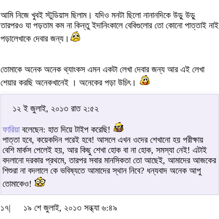
আমি নিজে খুবই স্টুডিয়াস ছিলাম। যদিও মনটা ছিলো নানানদিকে উড়ু উড়ু
তারপরও যা পড়তাম কম না কিন্তু ইদানিংকালে বেবিগুলোর তো কোনো পাত্তাই নাই
পড়ালেখাকে দেবার জন্য।
তোমাকে অনেক অনেক থ্যাংকস এমন একটা লেখা দেবার জন্য আর এই লেখা
শেয়ার করছি অনেকখানেই । অনেকের পড়া উচিৎ।
১২ ই জুলাই, ২০১৩ রাত ২:৫২
ফারিয়া
বলেছেন: হাত দিয়ে টাইপ করেছি!
পাত্তা হবে, কয়েকদিন পরেই হবে! আসলে এখন ওদের শেখানো হয় পরীক্ষায়
বেশি মার্কস পেলেই হয়, আর কিছু শেখা হোক বা না হোক, সমস্যা নেই! এটাই
বদলানো দরকার প্রথমে, তারপর সবার মানসিকতা তো আছেই, আমাদের আজকের
শিশুরা না বদলালে কে ভবিষ্যতে আমাদের স্থান নিবে? ধন্যবাদ অনেক আপু
তোমাকেও!
১৭|
১৯ শে জুলাই, ২০১৩ সন্ধ্যা ৬:৪৯