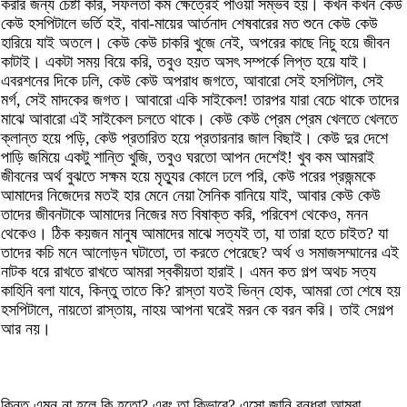
করার জন্য চেষ্টা করি, সফলতা কম ক্ষেত্রেই পাওয়া সম্ভব হয়। কখন কখন কেউ
কেউ হসপিটালে ভর্তি হই, বাবা-মায়ের আর্তনাদ শেষবারের মত শুনে কেউ কেউ
হারিয়ে যাই অতলে। কেউ কেউ চাকরি খুজে নেই, অপরের কাছে নিচু হয়ে জীবন
কাটাই। একটা সময় বিয়ে করি, তবুও হয়ত অসৎ সম্পর্কে লিপ্ত হয়ে যাই।
এবরশনের দিকে ঢলি, কেউ কেউ অপরাধ জগতে, আবারো সেই হসপিটাল, সেই
মর্গ, সেই মাদকের জগত। আবারো একি সাইকেল! তারপর যারা বেচে থাকে তাদের
মাঝে আবারো এই সাইকেল চলতে থাকে। কেউ কেউ প্রেম প্রেম খেলতে খেলতে
ক্লান্ত হয়ে পড়ি, কেউ প্রতারিত হয়ে প্রতারনার জাল বিছাই। কেউ দুর দেশে
পাড়ি জমিয়ে একটু শান্তি খুজি, তবুও ঘরতো আপন দেশেই! খুব কম আমরাই
জীবনের অর্থ বুঝতে সক্ষম হয়ে মৃত্যুর কোলে ঢলে পরি, কেউ পরের প্রজন্মকে
আমাদের নিজেদের মতই হার মেনে নেয়া সৈনিক বানিয়ে যাই, আবার কেউ কেউ
তাদের জীবনটাকে আমাদের নিজের মত বিষাক্ত করি, পরিবেশ থেকেও, মনন
থেকেও। ঠিক কয়জন মানুষ আমাদের মাঝে সত্যই তা, যা তারা হতে চাইত? যা
তাদের কচি মনে আলোড়ন ঘটাতো, তা করতে পেরেছে? অর্থ ও সমাজসম্মানের এই
নাটক ধরে রাখতে রাখতে আমরা স্বকীয়তা হারাই। এমন কত গল্প অথচ সত্য
কাহিনি বলা যাবে, কিন্তু তাতে কি? রাস্তা যতই ভিন্ন হোক, আমরা তো শেষে হয়
হসপিটালে, নায়তো রাস্তায়, নাহয় আপনা ঘরেই মরন কে বরন করি। তাই সেগল্প
আর নয়।
কিন্তু এমন না হলে কি হতো? এবং তা কিভাবে? এসো জানি বন্ধুরা আমরা