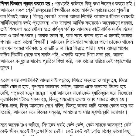
শিক্ষা কিভাবে গ্রহন করতে হয় :
প্রথমেই বর্তমানে কিছু কথা উল্লেখ করতে চাই।
আমাদের সকল শ্রেনীর/স্তরের শিক্ষার্থীদের কাছে মার্কস/নাম্বারের চেয়ে পুজনীয়
কম বিষয়ই আছে। কিন্তু কেনো? কেননা আমরা শিখেছি আমাদের জীবনে কয়েকটা
সার্টিফিকেটের বড়ই প্রয়োজন! এবং তাছাড়া আর্থিক সহায়তাও অনেকাংশে দরকার,
তাই শিশুবেলা হতে যৌবন হতে বার্ধক্য পর্যন্ত আমাদের কাটে বার্ষিক মার্কস হিসেব
করা ও অর্থ সংগ্রহে। অবাক হবেন না, আর সত্য বলতে হয়ত এ জন্যই আমারা
গণনায় এতো ভালো শিক্ষার্থী। আমাদের পিতা-মাতা আমাদের পাশে থেকেও থাকেন
না যখন আমরা পরিক্ষায় ১ ও দুটি ০ না নিয়ে ফিরতে পারি। যখন আমরা পাশের
বাড়ির শিশুটির থেকে কম মার্কস পাই, এমনকি অনেক পিতা মাতা চায়, আমরা
আমাদের বন্ধুদের সাথেও প্রতিযোগিতা করি, এবং তাদের হারিয়ে দেই পড়ালেখার
যুদ্ধে।
হতাশ হবার কথা বৈকি? আমরা যাই পড়তে, শিখতে সভ্যতা ও মানুষত্ব্য, ফিরে
আসি যোদ্ধা হয়ে, কৃপনতা আমাদের সর্বাঙ্গে, আমরা একে অন্যকে হিংস্র হয়ে
দেখি, শত্রুতা রন্ধ্রে রন্ধ্রে। হ্যা আমাদের মাঝে কেউ ব্যাতিক্রম হয়ে নিজেদের
ক্রমবিকাশ ঘটাতে সক্ষম হয়, কিন্তু সঙ্গদোষে তারাও অন্ধ সাজতে বাধ্য হয়।
পিতা-মাতা, বিশ্ব আমাদের দেখে গর্বিত, কিন্তু আমরা জানি আমরা কেমন করে বড়
হয়েছি, আমাদের মনে কিসের সম্ভার, আমাদের ভাবনার স্বার্থন্বেষি মনোভাব।
মনে অনেক দুঃখ জমিয়ে, সিগাটের ধরাই কেউ কেউ, কেউ মাদকে আসক্ত! কেউ
কেউ জীবন হতেই ইস্তফা দিয়ে দেই। কেউ কেউ এই চলতি বিশ্বে ভালো কিছু