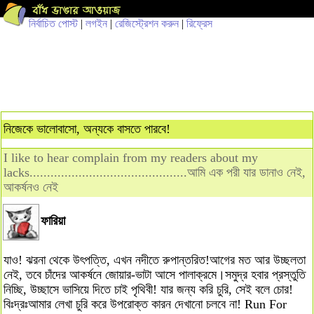
নির্বাচিত পোস্ট
|
লগইন
|
রেজিস্ট্রেশন করুন
|
রিফ্রেস
নিজেকে ভালোবাসো, অন্যকে বাসতে পারবে!
I like to hear complain from my readers about my
lacks.............................................আমি এক পরী যার ডানাও নেই,
আকর্ষনও নেই
ফারিয়া
যাও! ঝরনা থেকে উৎপত্তি, এখন নদীতে রুপান্তরিত!আগের মত আর উচ্ছলতা
নেই, তবে চাঁদের আকর্ষনে জোয়ার-ভাটা আসে পালাক্রমে।সমুদ্র হবার প্রস্তুতি
নিচ্ছি, উচ্ছাসে ভাসিয়ে দিতে চাই পৃথিবী! যার জন্য করি চুরি, সেই বলে চোর!
বিঃদ্রঃআমার লেখা চুরি করে উপরোক্ত কারন দেখানো চলবে না! Run For