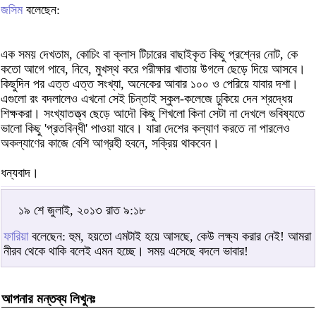
জসিম
বলেছেন:
এক সময় দেখতাম, কোচিং বা ক্লাস টিচারের বাছাইকৃত কিছু প্রশ্নের নোট, কে
কতো আগে পাবে, নিবে, মুখস্থ করে পরীক্ষার খাতায় উগলে ছেড়ে দিয়ে আসবে।
কিছুদিন পর এত্ত এত্ত সংখ্যা, অনেকের আবার ১০০ ও পেরিয়ে যাবার দশা।
এগুলো রং বদলালেও এখনো সেই চিন্তাই স্কুল-কলেজে ঢুকিয়ে দেন শ্রদ্ধেয়
শিক্ষকরা। সংখ্যাতত্ত্ব ছেড়ে আদৌ কিছু শিখলো কিনা সেটা না দেখলে ভবিষ্যতে
ভালো কিছু 'প্রতবিন্ধী' পাওয়া যাবে। যারা দেশের কল্যাণ করতে না পারলেও
অকল্যাণের কাজে বেশি আগ্রহী হবনে, সক্রিয় থাকবেন।
ধন্যবাদ।
১৯ শে জুলাই, ২০১৩ রাত ৯:১৮
ফারিয়া
বলেছেন: হুম, হয়তো এমটাই হয়ে আসছে, কেউ লক্ষ্য করার নেই! আমরা
নীরব থেকে থাকি বলেই এমন হচ্ছে। সময় এসেছে বদলে ভাবার!
আপনার মন্তব্য লিখুনঃ