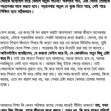
সেটাকে মনোযোগ দিয়ে খেললে আনন্দ পাওনা? অবশ্যই পাও, এবং সেটাই তোমাকে
পড়ালেখার সাথে করতে হবে। পড়ালেখায় আনন্দ যে খুজে নিতে পারে, সেই পারে
শিক্ষিত হতে সঠিকভাবে।
ফেল করেছ, এর জন্য কি মন খারাপ করাটা আবশ্যক? আমরা জীবনে অনেকবার
হারবো, এটাকে স্বাভাবিক ভাবতে শেখাটা আমাদের জন্য জরুরি। কেননা, হার না
মানতে শিখলে জিততে শিখবে কি করে? আর হার তো কয়েক মিনিটের জন্য, তুমি
ফেইলিয়ার থেকে শিক্ষা নেবে। পরেরবার কি করে উন্নতি করা যায় তা জানবে।
আইনস্টাইন বলেছিলেন, যে কখনো ফেইল করে নি, সে কোনদিনও নতুন কিছু চেষ্টা
করে নি।
তাই হার মানতে শিখতে হবে আমাদের, আরো মানতে হবে যে, আমরা
সবকিছুতে বেস্ট হতে পারবো না। আমাদে কিছু উইক ক্ষেত্র থাকবে। তাই
সেগুলোকে আমাদের বুঝতে হবে, কি করে ভালো করা যায়, তার জন্য ধৈর্য ধারন
করে শিখতে হবে কি করে বেটার করা যায়। হার সবার জন্যই থাকে, একবার, কিংবা
বহুবার, এতে মন খারাপ করা নয়, বরং শেখার চেষ্টা করবে কোথায় তোমার সমস্যা
হচ্ছে।
আমাদের শিক্ষা কি কেবল পরিক্ষার খাতায় লেখার মাঝেই সীমিত থাকবে?
নাহ, যখন
কোন কিছু শিখেছ, তাকে জীবনের মাঝে খুজবে। যেমন ধর, কি করে গাছের পরিচর্যা