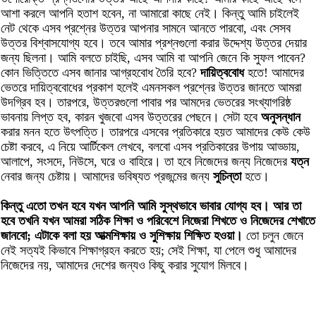
আশা করলে আপনি হতাশ হবেন, না আমারো কাছে নেই। কিন্তু আমি চাইলেই
নেট থেকে এসব প্রশ্নের উত্তর আপনার সামনে আনতে পারবো, এবং সেসব
উত্তর বিশ্বাসযোগ্য হবে। তবে আমার প্রশ্নগুলো করার উদ্দেশ্য উত্তর দেয়ার
জন্য ছিলনা। আমি বলতে চাইছি, এসব আমি বা আপনি জেনে কি সুফল পাবেন?
কোন ভিত্তিতে এসব জানার আগ্রহবোধ তৈরি হবে?
দায়িত্ববোধ
হতে! আমাদের
ভেতরে দায়িত্ববোধের প্রকাশ হলেই এমনসকল প্রশ্নের উত্তর জানতে আমরা
উদগ্রিব হব। তারপরে, উত্তরগুলো পাবার পর আমদের ভেতরের সংখ্যাগরিষ্ঠ
ভাবনায় লিপ্ত হব, কারন খুজবো এসব উত্তরের পেছনে। সেটা হবে
অনুসন্ধান
করার মনন হতে উৎপত্তি। তারপরে এসবের প্রতিকারে হয়ত আমাদের কেউ কেউ
চেষ্টা করবে, এ নিয়ে আর্টিকেল লেখবে, বলবো এসব প্রতিকারের উপায় আড্ডায়,
আলাপে, সংসদে, নিউসে, ঘরে ও বাহিরে। তা হবে নিজেদের জন্য নিজেদের
যত্ন
নেবার জন্য চেষ্টায়। আমাদের ভবিষ্যত প্রজন্মের জন্য
সুচিন্তা
হতে।
কিন্তু এতো তখন হবে যখন আপনি আমি সুস্থভাবে ভাবার যোগ্য হব। আর তা
হবে তখনি যখন আমরা সঠিক শিক্ষা ও পরিবেশে নিজেরা শিখতে ও নিজেদের শেখাতে
জানবো; এটাকে বলা হয় আত্মশিক্ষায় ও সুশিক্ষায় শিক্ষিত হওয়া।
তো চলুন জেনে
নেই সত্যই কিভাবে শিক্ষাগ্রহন করতে হয়; সেই শিক্ষা, যা পেলে শুধু আমাদের
নিজেদের নয়, আমাদের দেশের জন্যও কিছু করার সুযোগ মিলবে।