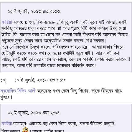
১২ ই জুলাই, ২০১৩ রাত ২:৩৩
ফারিয়া
বলেছেন: হুম, ঠিক বলেছেন, কিন্তু একট একটা ভুলে যাই আমরা, সবাই
সবকিছু অন্তরে ধারন করতে পারে না! আর প্রায়োরিটি কারে কাজের উপর দেয়া
উচিত, কি রোকোম কাজ তা ভেবে না! কেননা আমি বিশ্বাস করি আমাদের নিজের
পছন্দকে মুল্য দেয়ার সাথে অন্যেরটাও সম্মান করতে শেখা দরকার।
তবে সেদিকথেকে চিন্তা করলে, ভবিষ্যতও ভাবতে হয়। আমরা টাকার পিছনে
ছোটাছুটি করতে করতে কখন যে মনের কথাটাই ভুলে যাই। আর একটা কথা
আছে, কেউ যদি তা করে যা সে ভালবাসে, তবে সে কোনদিন কাজ করবে ভাববেনা!
ধন্যবাদ, আশা করি ভাবনাটা কারো মনোভাব পরিবর্তন করবে!
১০|
১০ ই জুলাই, ২০১৩ রাত ৩:০৯
স্বঘোষিত মিসির আলী
বলেছেন: যখন কোন কিছু শিখেছ, তাকে জীবনের মাঝে
খুজবে।
১২ ই জুলাই, ২০১৩ রাত ২:৩৪
ফারিয়া
বলেছেন: এরচেয়ে বড় কোন শিক্ষা হয়না, কেননা জীবনের জন্যই
শিক্ষাগ্রহন!
ধন্যবাদ পাঠের জন্য!