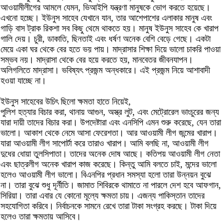
আওয়ামীলীগের আমলে যেমন, ভিআইপি যন্ত্রণা মানুষকে ভোগ করতে হয়েছে।
এখনো হচ্ছে। ইউনুস সাহেব যেখানে যান, তার আশেপাশের এলাকার মানুষ এবং
গাড়ি বাস ট্রাক রিকশা সব কিছু থেমে থাকতে হয়। মানুষ ইউনুস সাহেব কে খারাপ
গালি দেয়। চুরী, ডাকাতি, ছিনতাই এবং ধর্ষণ অনেক বেশি বেড়ে গেছে। একটা
মেয়ে একা ঘর থেকে বের হতে ভয় পায়। মাদ্রাসার শিক্ষা দিয়ে ভালো চাকরি পাওয়া
সম্ভব নয়। মাদ্রাসা থেকে বের হয়ে করতে হয়, মানবেতর জীবনযাপন।
অলিগলিতে মাদ্রাসা। ভবিষ্যৎ প্রজন্ম অন্ধকারে। এই প্রজন্ম নিয়ে আশাবাদী
হওয়া যাচ্ছে না।
ইউনুস সাহেবের উচিৎ ছিলো ক্ষমতা হাতে নিয়েই,
পুলিশ হত্যার বিচার করা, থানায় আগুন, অস্ত্র লুট, এবং মেট্রোরেল ভাংচুরের জন্য
যারা দায়ী তাদের বিচার করা। উপদেষ্টারা এবং এনসিপি এমন শুরু করেছে, যেন তারা
ভালো। আকাশ থেকে নেমে আসা ফেরেশতা। আর আওয়ামী লীগ জন্মের খারাপ।
যারা আওয়ামী লীগ সাপোর্টা করে তারাও খারাপ। আমি বলছি না, আওয়ামী লীগ
দুধের ধোয়া তুলসিপাতা। তাদের অনেক দোষ আছে। কতিপয় আওয়ামী লীগ নেতা
এবং ছাত্রলীগ অনেক খারাপ কাজ করেছে। কিন্তু আমি বলতে চাই, মন্দের ভালো
হলেও আওয়ামী লীগ ভালো। বিএনপির প্রধান সমস্যা হলো তারা উন্নয়ন বুঝে
না। তারা বুঝে শুধু দূর্নীতি। জামাত শিবিরকে থামাতে না পারলে দেশ হবে আফগান,
সিরিয়া। তারা এবার যে কোনো মূল্যে ক্ষমতা চায়। এজন্য পাকিস্তান তাদের
সহযোগিতা করিবে। নির্বাচনকে সামনে রেখে তারা টাকা সংগ্রহ করছে। টাকা দিয়ে
হলেও তারা ক্ষমতায় আসিবে।