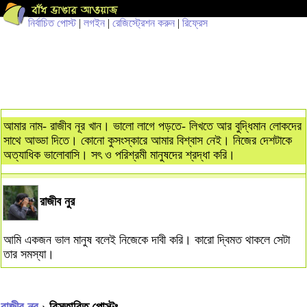
নির্বাচিত পোস্ট
|
লগইন
|
রেজিস্ট্রেশন করুন
|
রিফ্রেস
আমার নাম- রাজীব নূর খান। ভালো লাগে পড়তে- লিখতে আর বুদ্ধিমান লোকদের
সাথে আড্ডা দিতে। কোনো কুসংস্কারে আমার বিশ্বাস নেই। নিজের দেশটাকে
অত্যাধিক ভালোবাসি। সৎ ও পরিশ্রমী মানুষদের শ্রদ্ধা করি।
রাজীব নুর
আমি একজন ভাল মানুষ বলেই নিজেকে দাবী করি। কারো দ্বিমত থাকলে সেটা
তার সমস্যা।
রাজীব নুর
› বিস্তারিত পোস্টঃ