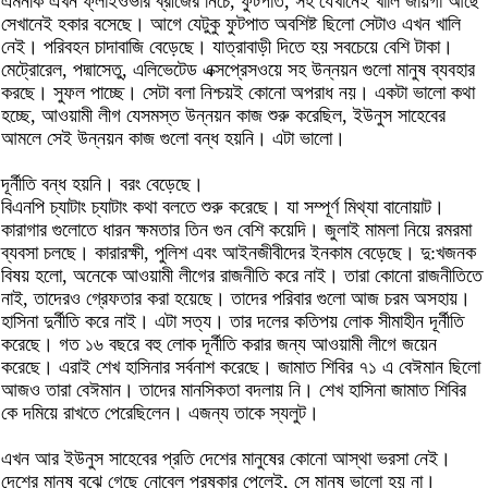
এমনকি এখন ফ্লাইওভার ব্রীজের নিচে, ফুটপাত, সহ যেখানেই খালি জায়গা আছে
সেখানেই হকার বসেছে। আগে যেটুকু ফুটপাত অবশিষ্ট ছিলো সেটাও এখন খালি
নেই। পরিবহন চাদাবাজি বেড়েছে। যাত্রাবাড়ী দিতে হয় সবচেয়ে বেশি টাকা।
মেট্রোরেল, পদ্মাসেতু, এলিভেটেড এক্সপ্রেসওয়ে সহ উন্নয়ন গুলো মানুষ ব্যবহার
করছে। সুফল পাচ্ছে। সেটা বলা নিশ্চয়ই কোনো অপরাধ নয়। একটা ভালো কথা
হচ্ছে, আওয়ামী লীগ যেসমস্ত উন্নয়ন কাজ শুরু করেছিল, ইউনুস সাহেবের
আমলে সেই উন্নয়ন কাজ গুলো বন্ধ হয়নি। এটা ভালো।
দূর্নীতি বন্ধ হয়নি। বরং বেড়েছে।
বিএনপি চ্যাটাং চ্যাটাং কথা বলতে শুরু করেছে। যা সম্পূর্ণ মিথ্যা বানোয়াট।
কারাগার গুলোতে ধারন ক্ষমতার তিন গুন বেশি কয়েদি। জুলাই মামলা নিয়ে রমরমা
ব্যবসা চলছে। কারারক্ষী, পুলিশ এবং আইনজীবীদের ইনকাম বেড়েছে। দু:খজনক
বিষয় হলো, অনেকে আওয়ামী লীগের রাজনীতি করে নাই। তারা কোনো রাজনীতিতে
নাই, তাদেরও গ্রেফতার করা হয়েছে। তাদের পরিবার গুলো আজ চরম অসহায়।
হাসিনা দুর্নীতি করে নাই। এটা সত্য। তার দলের কতিপয় লোক সীমাহীন দূর্নীতি
করেছে। গত ১৬ বছরে বহু লোক দূর্নীতি করার জন্য আওয়ামী লীগে জয়েন
করেছে। এরাই শেখ হাসিনার সর্বনাশ করেছে। জামাত শিবির ৭১ এ বেঈমান ছিলো
আজও তারা বেঈমান। তাদের মানসিকতা বদলায় নি। শেখ হাসিনা জামাত শিবির
কে দমিয়ে রাখতে পেরেছিলেন। এজন্য তাকে স্যলুট।
এখন আর ইউনুস সাহেবের প্রতি দেশের মানুষের কোনো আস্থা ভরসা নেই।
দেশের মানুষ বুঝে গেছে নোবেল পুরষ্কার পেলেই, সে মানুষ ভালো হয় না।