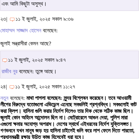
এবং আমি কিছুটা অসুস্থ।
২৩|
১১ ই জুলাই, ২০২৫ সকাল ৯:৩৬
মোহাম্মদ সাজ্জাদ হোসেন
বলেছেন:
জুলাই সন্ত্রাসীরা কেমন আছে?
১১ ই জুলাই, ২০২৫ সকাল ৯:৪৭
রাজীব নুর
বলেছেন: তুঙ্গে আছে।
২৪|
১১ ই জুলাই, ২০২৫ সকাল ১১:২৭
নতুন
বলেছেন:
মাথা পাগলা বলেছেন: সুন্দর বিশ্লেষন করেছেন। তবে আওয়ামী
লীগের বিরুদ্ধে যতোগুলো এভিডেন্স এনেছে সবগুলিই প্রশ্নবিদ্ধ। সবগুলোই কাট
করা ক্লিপ। হাসিনা গুলি করার নির্দেশ দিলেও তার দিক থেকে সঠিক কাজ ছিল।
জুলাই কোন অহিংস আন্দোলন ছিল না। মেট্রোরেলে আগুন দেয়া, পুলিশ মারা
এগুলো ক্ষমার অযোগ্য অপরাধ। দেশের স্বার্থে এইধরনের নির্দেশ যুক্তিসঙ্গত।
গণভবনে যখন মানুষ জড় হয় হাসিনা চাইলেই গুলি করে লাশ ফেলে দিতে পারতো,
প্রধানমন্ত্রী রক্ষায় উচিত কাজ হিসেবেই ধরা হবে।