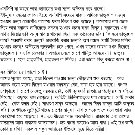
এনসিপি যা করছে তারা জামাতের কথা মতো অভিনয় করে যাচ্ছে।
ইউনুস সাহেবের গোপন ইচ্ছে এনসিপি সংসদে যাক। এদিকে ছাত্রদল সদস্য
হওয়ার জন্য তেজগাঁও কলেজে ফরম বিতরণ শুরু হয়েছে। কলেজের নাম ঢেকে
দিয়ে তারা ব্যানার লাগিয়েছে৷ সদস্য হওয়ার জন্য ফরম কিনুন। ব্যানারের এক
মাথায় জিয়ার ছবি অন্য মাথায় খালেদা জিয়া এবং তারেকের ছবি। কি হবে ছাত্রদল
করে? সন্ত্রাসী করার জন্য? চাদাবাজি করার জন্য? অল্প বয়সে কোটি টাকার মালিক
হওয়ার জন্য? অতীতের ছাত্রলীগ চলে গেছে, এখন তাদের জায়গা দখল নিয়েছে
ছাত্রদল। বাহ কি চমৎকার। এভাবে চললে দেশে শান্তি আসবে না। ছাত্ররা
ভয়ংকর। হোক ছাত্রলীগ, ছাত্রদল বা শিবির। এরা ভালো কিছু করতে জানে না।
সব মিলিয়ে দেশ ভালো নেই।
যাদের সুযোগ আছে, তারা বিদেশ যাওয়ার জন্য দৌড়ঝাপ শুরু করেছে। আর
আমার মতো যাদের বিদেশ যাওয়ার ব্যবস্থা নেই, তারা হায় হায় করছে। কপাল
চাপড়াচ্ছে। দেশে যেহেতু সরকার নেই, তাই ব্যবসায়ীরা তাদের পণ্যের দাম বাড়িয়ে
দিয়েছে। ওষুধের দাম বেড়েছে। প্রতিটা জিনিসপত্রের দাম বেড়েছে। কেউ দেখার
নেই। কেউ বলার নেই। সাধারণ মানুষ অসহায়। তাদের নিরব কান্না আমি অনুভব
করি। দেশটাকে লুটেপুটে খাচ্ছে দেশের মানুষ। যারা দেশকে ভালোবাসে তারা আজ
কোনঠাসা হয়ে পড়েছে। ৭১ এর বীরেরা আজ অবহেলিত। রাজাকার এবং তাদের
বাচ্চাদের আজ মারাত্মক আস্ফালন। জয় বাংলা বলতেও আজ বাধা। এই দুখ আমি
কোথায় রাখি। একপাল শকুন আমাদের ইতিহাস মুছে দিতে মরিয়া।