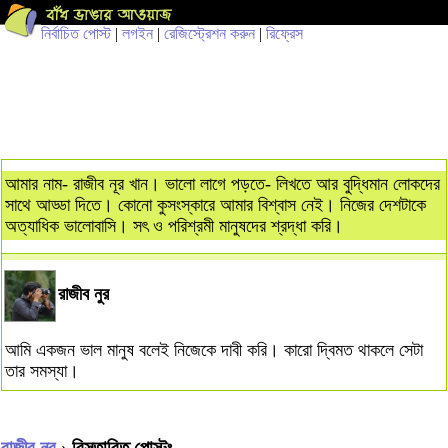
নির্বাচিত পোস্ট
|
লগইন
|
রেজিস্ট্রেশন করুন
|
রিফ্রেস
আমার নাম- রাজীব নূর খান। ভালো লাগে পড়তে- লিখতে আর বুদ্ধিমান লোকদের
সাথে আড্ডা দিতে। কোনো কুসংস্কারে আমার বিশ্বাস নেই। নিজের দেশটাকে
অত্যাধিক ভালোবাসি। সৎ ও পরিশ্রমী মানুষদের শ্রদ্ধা করি।
রাজীব নুর
আমি একজন ভাল মানুষ বলেই নিজেকে দাবী করি। কারো দ্বিমত থাকলে সেটা
তার সমস্যা।
রাজীব নুর
› বিস্তারিত পোস্টঃ