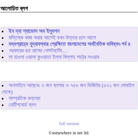
আলোচিত ব্লগ
ইন দ্যা শ্যাডোস অব ইল্যুশন
মস্তিষ্ক কাজ করার আগেই যখন উত্তর চলে আসে
মধ্যপ্রাচ্যে যুদ্বাবস্থার প্রেক্ষিতে বাংলাদেশের অর্থনৈতিক ভবিষ্যৎ-পর্ব ৪
সরকারের ছয় মাসের পোস্টমর্টেম....
লা হাওলা ওয়ালা কুওয়াতা ইল্লা বিল্লাহ পাঠের সওয়াব
অনলাইনে আছেনঃ
৩
জন ব্লগার ও
৭৫৮
জন ভিজিটর (৫৩১ জন মোবাইল
থেকে)
সাম্প্রতিক মন্তব্য
নোটিশবোর্ড ব্লগ
full version
©somewhere in net ltd.