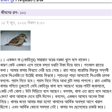
জীবনের গল্প- ১০১
১৫ ই জুন, ২০২৬ বিকাল ৪:৫০
১। একজন মা (কোহিনূর) সারারাত ঘরের দরজা খুলে বসে থাকেন।
কারণ কেউ একজন এসে তাকে বস্তা ভরতি টাকা দিয়ে যাবে। গতকাল রাতের
কথা। আমার বাসায় ফিরতে দেরী হয়ে গেছে। রাত সাড়ে বারোটায় মিরপুর পল্লবী
থেকে সিএনজি'তে উঠেছি বাসায় ফিরবো। শ্যাওড়া পাড়া আসতেই সিএনজি চালক
বললো- গ্যাস নিতে হবে। গ্যাস নিতে গিয়ে আধা ঘন্টা সময় লাগলো। রাত একটায়
বাসার গলিতে ঢুকতেই দেখি কোহিনূর খালা বসে আছেন! ঘরের লাইট জ্বালানো,
কেচি গেট খোলা। উনি সিড়িতে বসে আছেন। বললাম, খালা এত রাতে বসে আছেন
কেন? খালা আমাকে দেখে হাসি দিলেন। বললেন, একজন আসবে অনেক টাকা
নিয়ে। খালার জন্য আমার মায়া হলো! খালাদের আর্থিক অবস্থা আগে খারাপ
ছিলো। এখন আর্থিক কোনো সমস্যা নেই। খালার সব ছেলেমেয়ে চাকরি করে।