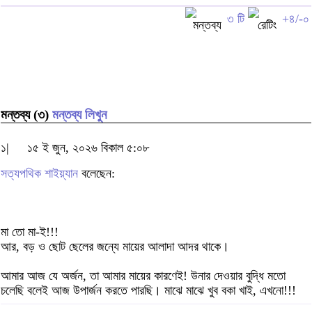
৩ টি
+৪/-০
মন্তব্য (৩)
মন্তব্য লিখুন
১|
১৫ ই জুন, ২০২৬ বিকাল ৫:০৮
সত্যপথিক শাইয়্যান
বলেছেন:
মা তো মা-ই!!!
আর, বড় ও ছোট ছেলের জন্যে মায়ের আলাদা আদর থাকে।
আমার আজ যে অর্জন, তা আমার মায়ের কারণেই! উনার দেওয়ার বুদ্ধি মতো
চলেছি বলেই আজ উপার্জন করতে পারছি। মাঝে মাঝে খুব বকা খাই, এখনো!!!