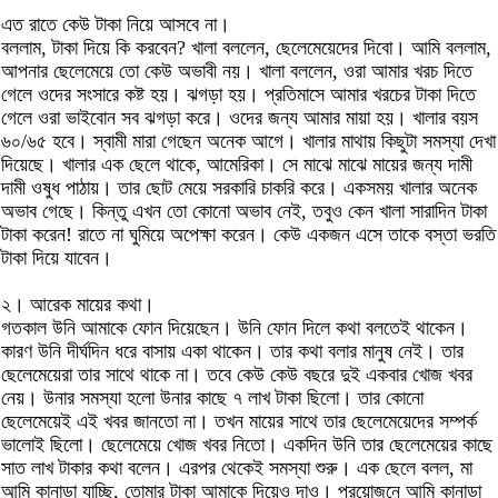
এত রাতে কেউ টাকা নিয়ে আসবে না।
বললাম, টাকা দিয়ে কি করবেন? খালা বললেন, ছেলেমেয়েদের দিবো। আমি বললাম,
আপনার ছেলেমেয়ে তো কেউ অভাবী নয়। খালা বললেন, ওরা আমার খরচ দিতে
গেলে ওদের সংসারে কষ্ট হয়। ঝগড়া হয়। প্রতিমাসে আমার খরচের টাকা দিতে
গেলে ওরা ভাইবোন সব ঝগড়া করে। ওদের জন্য আমার মায়া হয়। খালার বয়স
৬০/৬৫ হবে। স্বামী মারা গেছেন অনেক আগে। খালার মাথায় কিছুটা সমস্যা দেখা
দিয়েছে। খালার এক ছেলে থাকে, আমেরিকা। সে মাঝে মাঝে মায়ের জন্য দামী
দামী ওষুধ পাঠায়। তার ছোট মেয়ে সরকারি চাকরি করে। একসময় খালার অনেক
অভাব গেছে। কিন্তু এখন তো কোনো অভাব নেই, তবুও কেন খালা সারাদিন টাকা
টাকা করেন! রাতে না ঘুমিয়ে অপেক্ষা করেন। কেউ একজন এসে তাকে বস্তা ভরতি
টাকা দিয়ে যাবেন।
২। আরেক মায়ের কথা।
গতকাল উনি আমাকে ফোন দিয়েছেন। উনি ফোন দিলে কথা বলতেই থাকেন।
কারণ উনি দীর্ঘদিন ধরে বাসায় একা থাকেন। তার কথা বলার মানুষ নেই। তার
ছেলেমেয়েরা তার সাথে থাকে না। তবে কেউ কেউ বছরে দুই একবার খোজ খবর
নেয়। উনার সমস্যা হলো উনার কাছে ৭ লাখ টাকা ছিলো। তার কোনো
ছেলেমেয়েই এই খবর জানতো না। তখন মায়ের সাথে তার ছেলেমেয়েদের সম্পর্ক
ভালোই ছিলো। ছেলেমেয়ে খোজ খবর নিতো। একদিন উনি তার ছেলেমেয়ের কাছে
সাত লাখ টাকার কথা বলেন। এরপর থেকেই সমস্যা শুরু। এক ছেলে বলল, মা
আমি কানাডা যাচ্ছি, তোমার টাকা আমাকে দিয়েও দাও। প্রয়োজনে আমি কানাডা