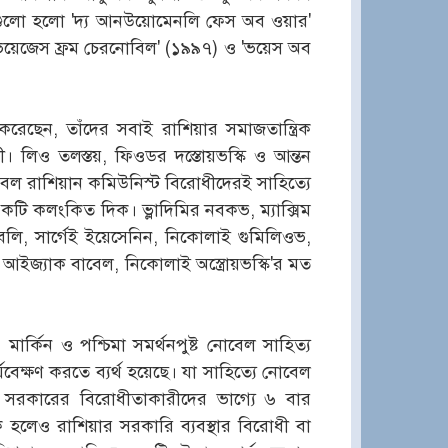
ইগুলো হলো 'দ্য আনউয়োমেনলি ফেস অব ওয়ার'
 'ভয়েজেস ফ্রম চেরনোবিল' (১৯৯৭) ও 'ভয়েস অব
করেছেন, তাঁদের সবাই রাশিয়ার সমাজতান্ত্রিক
। লিও তলস্তয়, ফিওডর দস্তোয়ভস্কি ও আন্তন
বল রাশিয়ান কমিউনিস্ট বিরোধীদেরই সাহিত্যে
কটি কলংকিত দিক। ভ্লাদিমির নবকভ, ম্যাক্সিম
 বেলি, সার্গেই ইয়েসেনিন, নিকোলাই গুমিলিওভ,
আইজ্যাক বাবেল, নিকোলাই অস্ত্রোয়ভস্কি'র মত
মার্কিন ও পশ্চিমা সমর্থনপুষ্ট নোবেল সাহিত্য
্যবেক্ষণ করতে ব্যর্থ হয়েছে। যা সাহিত্যে নোবেল
ন সরকারের বিরোধীতাকারীদের ভাগ্যে ৬ বার
ক হলেও রাশিয়ার সরকারি ব্যবস্থার বিরোধী বা