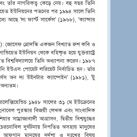
তাঁর নাগরিকত্ব কেড়ে নেয়। বহু বছর তিনি
 সোভিয়েত ইউনিয়নের পতনের পর ১৯৯৪ সালে তিনি
ে আছে 'দ্য ফার্স্ট সার্কেল' (১৯৬৮), 'ক্যান্সার
৯৬): জোসেফ ব্রোদস্কি একজন বিখ্যাত রুশ কবি ও
য়েত ইউনিয়ন থেকে বহিষ্কৃত হয়ে যুক্তরাষ্ট্রে
মত বিশ্ববিদ্যালয়ে তিনি অধ্যাপনা করেন। ১৯৮৭
নি ইউএস পোয়েট লরিয়েট নির্বাচিত হন। তাঁর
র্সেস অন দ্য উইনটার ক্যাম্পেইন' (১৯৮১), 'টু
 অন্যতম।
আলেক্সিয়েভিচ ১৯৪৮ সালের ৩১ মে ইউক্রেনের
্ঠ নোবেল পুরস্কার বিজয়ী লেখক এবং সাংবাদিক
র সাম্রাজ্যবাদী আগ্রাসন, দ্বিতীয় বিশ্বযুদ্ধের
বং চেরনোবিল দুর্ঘটনায় নিপতিত অসহায় মানুষের
ত আফগান মানুষের দুর্দশা ও দুঃখের বিষয়