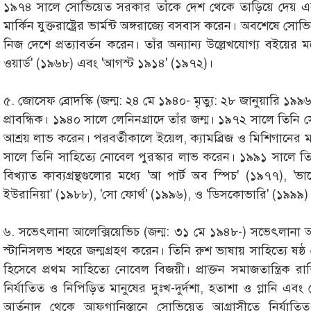
১৯৭৪ সালে সোভিয়েত সরকার তাঁকে দেশ থেকে তাড়িয়ে দেয় এবং 
মার্কিন যুক্তরাষ্ট্রের ভার্মন্ট অঙ্গরাজ্যে বসবাস করেন। অবশেষে
নিজ দেশে প্রত্যাবর্তন করেন। তাঁর অন্যান্য উল্লেখযোগ্য বইয়ের মধ্য
ওয়ার্ড' (১৯৬৮) এবং 'আগস্ট ১৯১৪' (১৯৭২)।
৫. জোসেফ ব্রোদস্কি (জন্ম: ২৪ মে ১৯৪০- মৃত্যু: ২৮ জানুয়ারি ১৯
প্রাবন্ধিক। ১৯৪০ সালে লেনিনগ্রাদে তাঁর জন্ম। ১৯৭২ সালে তিনি সোভি
আশ্রয় লাভ করেন। পরবর্তীকালে ইয়েল, ক্যামব্রিজ ও মিশিগানের 
সালে তিনি সাহিত্যে নোবেল পুরস্কার লাভ করেন। ১৯৯১ সালে তি
বিখ্যাত কাব্যগ্রন্থগুলোর মধ্যে 'আ পার্ট অব স্পিচ' (১৯৭৭), 'ভা
ইউরানিয়া' (১৯৮৮), 'সো ফোর্থ' (১৯৯৬), ও 'ডিসকোভারি' (১৯৯৯)
৬. সভেৎলানা আলেক্সিয়েভিচ (জন্ম: ৩১ মে ১৯৪৮-) সভেৎলানা 
স্টানিসলভ শহরে জন্মগ্রহণ করেন। তিনি রুশ ভাষায় সাহিত্যে ষষ
হিসেবে প্রথম সাহিত্যে নোবেল বিজয়ী। প্রাক্তন সমাজতান্ত্রিক রাশিয়া
নির্যাতিত ও নিপিড়িত মানুষের দুঃখ-দুর্দশা, হতাশা ও গ্লানি এ
আর্তনাদ থেকে আফগানিস্তানে সোভিয়েত আগ্রাসীতে নির্যাতি