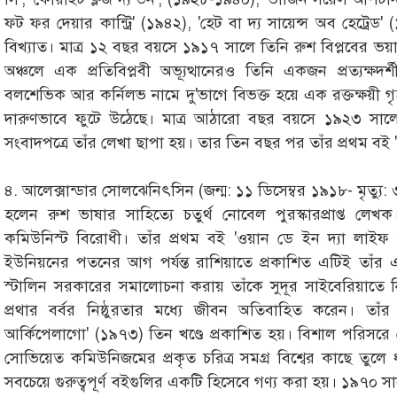
ফট ফর দেয়ার কান্ট্রি' (১৯৪২), 'হেট বা দ্য সায়েন্স অব হেট্রে
বিখ্যাত। মাত্র ১২ বছর বয়সে ১৯১৭ সালে তিনি রুশ বিপ্লবের ভয়া
অঞ্চলে এক প্রতিবিপ্লবী অভ্যূত্থানেরও তিনি একজন প্রত্যক্ষ
বলশেভিক আর কর্নিলভ নামে দু'ভাগে বিভক্ত হয়ে এক রক্তক্ষয়ী গ
দারুণভাবে ফুটে উঠেছে। মাত্র আঠারো বছর বয়সে ১৯২৩ সাল
সংবাদপত্রে তাঁর লেখা ছাপা হয়। তার তিন বছর পর তাঁর প্রথম বই 'ট
৪. আলেক্সান্ডার সোলঝেনিৎসিন (জন্ম: ১১ ডিসেম্বর ১৯১৮- মৃত্য
হলেন রুশ ভাষার সাহিত্যে চতুর্থ নোবেল পুরস্কারপ্রাপ্ত লে
কমিউনিস্ট বিরোধী। তাঁর প্রথম বই 'ওয়ান ডে ইন দ্যা লা
ইউনিয়নের পতনের আগ পর্যন্ত রাশিয়াতে প্রকাশিত এটিই তা
স্টালিন সরকারের সমালোচনা করায় তাঁকে সুদূর সাইবেরিয়াতে নি
প্রথার বর্বর নিষ্ঠুরতার মধ্যে জীবন অতিবাহিত করেন। তাঁর
আর্কিপেলাগো' (১৯৭৩) তিন খণ্ডে প্রকাশিত হয়। বিশাল পরিসরে
সোভিয়েত কমিউনিজমের প্রকৃত চরিত্র সমগ্র বিশ্বের কাছে তুলে 
সবচেয়ে গুরুত্বপূর্ণ বইগুলির একটি হিসেবে গণ্য করা হয়। ১৯৭০ 