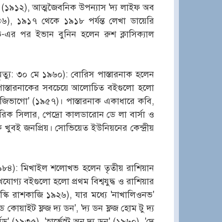
ে' (১৯১২), আত্মজৈবনিক উপন্যাস 'দ্য লাইফ অব
৬), ১৯১৭ থেকে ১৯১৮ পর্যন্ত লেখা ডায়েরি
ভ-এর পর ইভান বুনিন হলেন রুশ ক্লাসিক্যাল
ৃত্যু: ৩০ মে ১৯৬০): বোরিস পাস্তারনাক হলেন
খক। পাস্তারনাকের সবচেয়ে আলোচিত বইগুলো হলো
টর জিভাগো' (১৯৫৭)। পাস্তারনাক একাধারে কবি,
রিক সিলার, পেদ্রো কালডারোন ডে লা বার্সা ও
ক খুবই জনপ্রিয়। সোভিয়েত ইউনিয়নের কেন্দ্রীয়
ি ১৯৮৪): মিখাইল শলোখভ হলেন তৃতীয় রাশিয়ান
োগ্য বইগুলো হলো প্রথম বিশ্বযুদ্ধ ও রাশিয়ার
স্কি রাশকাজি ১৯২৬), যার মধ্যে 'নাখালিওনভ'
 কোয়াইট ফ্লজ দ্য ডন', 'দ্য ডন ফ্লজ হোম টু দ্য
ড' (১৯৩৫), 'হার্ভেস্ট অন দ্য ডন' (১৯৬০), 'দে