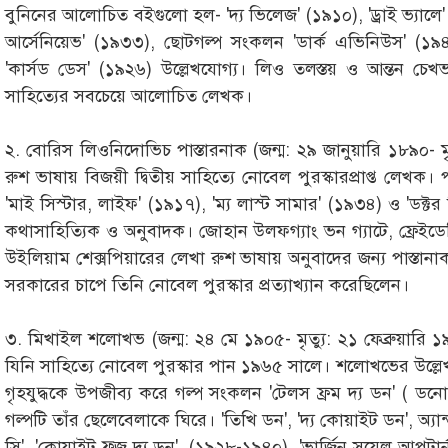
বুনিনের আলোচিত বইগুলো হল- 'দ্য ভিলেজ' (১৯১০), 'ড্রাই ভ্যাল
আর্সেনিয়েভ' (১৯৩৩), ছোটগল্প সংকলন 'ডার্ক এভিনিউস' (১৯৪
'কার্সড ডেস' (১৯২৬) উল্লেখযোগ্য। লিও তলস্তয় ও আন্তন চেখ
সাহিত্যের সবচেয়ে আলোচিত লেখক।
২. বোরিস লিওনিদোভিচ পাস্তারনাক (জন্ম: ২৯ জানুয়ারি ১৮৯০- ম
রুশ ভাষায় বিজয়ী দ্বিতীয় সাহিত্যে নোবেল পুরস্কারপ্রাপ্ত লে
'মাই সিস্টার, লাইফ' (১৯১৭), 'ম্য লাস্ট সামার' (১৯৩৪) ও 'ডক্
কথাসাহিত্যিক ও অনুবাদক। জোহান উলফগ্যাং ভন গ্যাটে, ফ্রেইডে
উইলিয়াম শেক্সপিয়ারের লেখা রুশ ভাষায় অনুবাদের জন্য পাস্তানা
সরকারের চাপে তিনি নোবেল পুরস্কার প্রত্যাখ্যান করেছিলেন।
৩. মিখাইল শলোখভ (জন্ম: ২৪ মে ১৯০৫- মৃত্যু: ২১ ফেব্রুয়ার
যিনি সাহিত্যে নোবেল পুরস্কার পান ১৯৬৫ সালে। শলোখভের উল্লেখয
গৃহযুদ্ধকে উপজীব্য করে গল্প সংকলন 'টেলস ফ্রম দ্য ডন' ( ডনো
গল্পটি তাঁর ছেলেবেলাকে ঘিরে। 'তিখি ডন', 'দ্য কোয়াইট ডন', অ্যান্ড
সি', 'কোয়াইট ফ্লজ দ্য ডন', (১৯২৮-১৯৪০), 'ভার্জিন সয়েল আপটার্ন