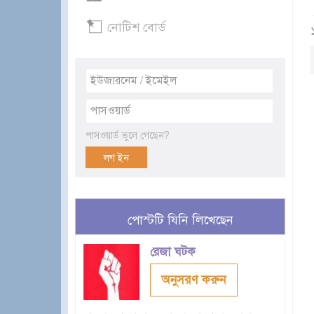
নোটিশ বোর্ড
পাসওয়ার্ড ভুলে গেছেন?
পোস্টটি যিনি লিখেছেন
রেজা ঘটক
অনুসরণ করুন