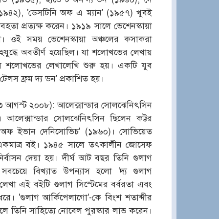
ড' (১৯৪২), 'ডেসটিনি অফ এ ম্যান' (১৯৫৭) খুবই
বহতা প্রত্যক্ষ করেন। ১৯১৯ সালে ভেশেনস্কায়া
দর্শী। ওই সময় ভেশেনস্কায়া অঞ্চলের কসাকরা
ৃহযুদ্ধে অবতীর্ণ হয়েছিল। যা শলোখভের লেখায়
ে শলোখভের লেখালেখি শুরু হয়। একটি যুব
েলস ফ্রম দ্য ডন' প্রকাশিত হয়।
ু: ৩ আগস্ট ২০০৮): আলেক্সান্ডার সোলঝেনিৎসিন
খক। আলেক্সান্ডার সোলঝেনিৎসিন ছিলেন কট্টর
ইফ অফ ইভান দেনিসোভিচ' (১৯৬০)। সোভিয়েত
ঁর একমাত্র বই। ১৯৪৫ সালে তৎকালীন জোসেফ
র্বাসন দেয়া হয়। দীর্ঘ আট বছর তিনি গুলাগ
 সবচেয়ে বিখ্যাত উপন্যাস হলো 'দ্য গুলাগ
 লেখা এই বইটি গুলাগ সিস্টেমের বর্বরতা এবং
ধরে। 'গুলাগ আর্কিপেলাগো'-কে বিংশ শতাব্দীর
সালে তিনি সাহিত্যে নোবেল পুরস্কার লাভ করেন।