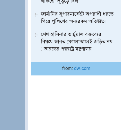
থাকছে ‘ভুতুড়ে বিল’
জার্মানির সুপারমার্কেটে অপরাধী ধরতে
গিয়ে পুলিশের অন্যরকম অভিজ্ঞতা
শেখ হাসিনার ভার্চুয়াল বক্তব্যের
বিষয়ে ভারত কোনোভাবেই জড়িত নয়
: ভারতের পররাষ্ট্র মন্ত্রণালয়
from:
dw.com