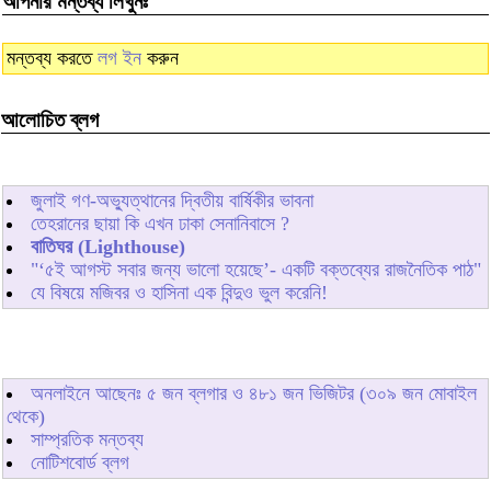
আপনার মন্তব্য লিখুনঃ
মন্তব্য করতে
লগ ইন
করুন
আলোচিত ব্লগ
জুলাই গণ-অভ্যুত্থানের দ্বিতীয় বার্ষিকীর ভাবনা
তেহরানের ছায়া কি এখন ঢাকা সেনানিবাসে ?
বাতিঘর (Lighthouse)
"‘৫ই আগস্ট সবার জন্য ভালো হয়েছে’- একটি বক্তব্যের রাজনৈতিক পাঠ"
যে বিষয়ে মজিবর ও হাসিনা এক বিন্দুও ভুল করেনি!
অনলাইনে আছেনঃ
৫
জন ব্লগার ও
৪৮১
জন ভিজিটর (৩০৯ জন মোবাইল
থেকে)
সাম্প্রতিক মন্তব্য
নোটিশবোর্ড ব্লগ