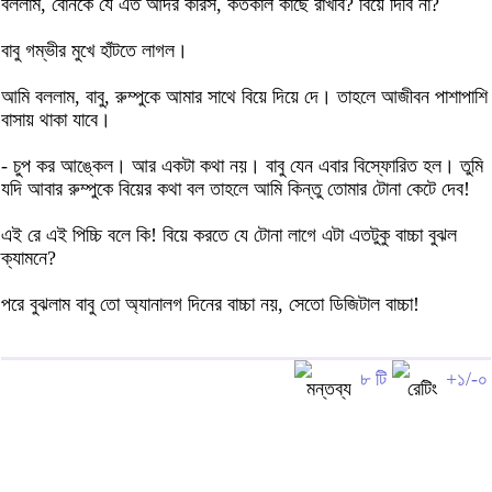
বললাম, বোনকে যে এত আদর করিস, কতকাল কাছে রাখবি? বিয়ে দিবি না?
বাবু গম্ভীর মুখে হাঁটতে লাগল।
আমি বললাম, বাবু, রুম্পুকে আমার সাথে বিয়ে দিয়ে দে। তাহলে আজীবন পাশাপাশি
বাসায় থাকা যাবে।
- চুপ কর আঙ্কেল। আর একটা কথা নয়। বাবু যেন এবার বিস্ফোরিত হল। তুমি
যদি আবার রুম্পুকে বিয়ের কথা বল তাহলে আমি কিন্তু তোমার টোনা কেটে দেব!
এই রে এই পিচ্চি বলে কি! বিয়ে করতে যে টোনা লাগে এটা এতটুকু বাচ্চা বুঝল
ক্যামনে?
পরে বুঝলাম বাবু তো অ্যানালগ দিনের বাচ্চা নয়, সেতো ডিজিটাল বাচ্চা!
৮ টি
+১/-০