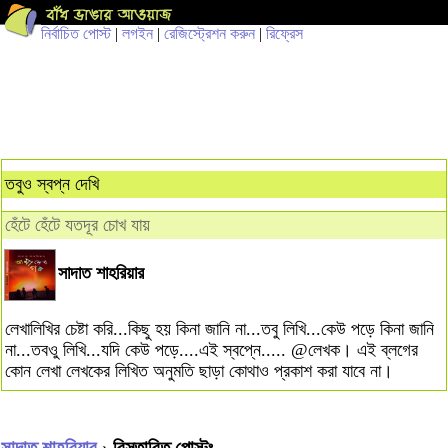
নির্বাচিত পোস্ট
|
লগইন
|
রেজিস্ট্রেশন করুন
|
রিফ্রেস
তবুও স্বপ্ন দেখি
হেঁটে হেঁটে যতদূর চোখ যায়
সাদাত শাহরিয়ার
লেখালিখির চেষ্টা করি...কিছু হয় কিনা জানি না...তবু লিখি...কেউ পড়ে কিনা জানি
না...তবওু লিখি...যদি কেউ পড়ে....এই স্বপ্নে..... @লেখক। এই ব্লগের
কোন লেখা লেখকের লিখিত অনুমতি ছাড়া কোথাও প্রকাশ করা যাবে না।
সাদাত শাহরিয়ার
› বিস্তারিত পোস্টঃ