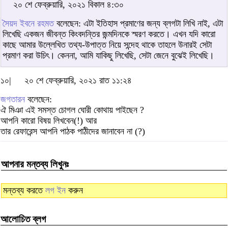
২০ শে ফেব্রুয়ারি, ২০২১ বিকাল ৪:৩০
সৈয়দ ইবনে রহমত
বলেছেন: এটা ইতিহাস প্রমাণের জন্য ব্লগটা লিখি নাই, এটা
লিখেছি একজন জীবন্ত কিংবদন্তির জন্মদিনকে স্মরণ করতে। এখন যদি কারো
কাছে আমার উল্লেখিত তথ্য-উপাত্ত নিয়ে সন্দেহ থাকে তাহলে উনারই সেটা
প্রমাণ করা উচিৎ। কেননা, আমি যাকিছু লিখেছি, সেটা জেনে বুঝেই লিখেছি।
১০|
২০ শে ফেব্রুয়ারি, ২০২১ রাত ১১:২৪
জগতারন
বলেছেন:
ঐ মিঞা এই সমস্ত চোগল ঘোরী কোথায় পাইছেন ?
আপনি কারো বিষয় লিখবেন(!) আর
তার রেফারেন্স আপনি পাঠক পাঠীদের জানাবেন না (?)
আপনার মন্তব্য লিখুনঃ
মন্তব্য করতে
লগ ইন
করুন
আলোচিত ব্লগ