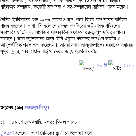
দৈনিক মিল্লাত, দৈনিক নাজাত, দৈনিক আজাদ, দ্য ডেইলি পিপল প্রভৃতি
পত্রিকার সম্পাদক, সহকারী সম্পাদক ও সহ-সম্পাদকের দায়িত্ব পালন করেন।
দৈনিক ইনকিলাবের শুরু ১৯৮৬ সালের ৪ জুন থেকে ফিচার সম্পাদকের দায়িত্ব
পালন করছেন। পাশাপাশি বর্তমানে তমদ্দুন মজলিসের অভিভাবক পরিষদের
সভাপতিসহ তিনি বহু সামাজিক সাংস্কৃতিক সংগঠনে গুরুত্বপূণ দায়িত্ব পালন
করছেন। ভাষা আন্দোলনের জন্য তিনি একুশে পদকসহ অসংখ্য জাতীয় ও
আন্তর্জাতিক পদক লাভ করেছেন। আমরা মহান আল্লাহপাকের দরবারের স্যারের
সুস্থ, সুন্দর, নেক হায়াত বাড়িয়ে দেয়ার জন্য প্রার্থনা করছি।
১৯ টি
+১/-০
মন্তব্য (১৯)
মন্তব্য লিখুন
১|
১৯ শে ফেব্রুয়ারি, ২০২১ বিকাল ৩:০১
ঢুকিচেপা
বলেছেন: ভাষা সৈনিকের জন্মদিনে শুভেচ্ছা রইল।