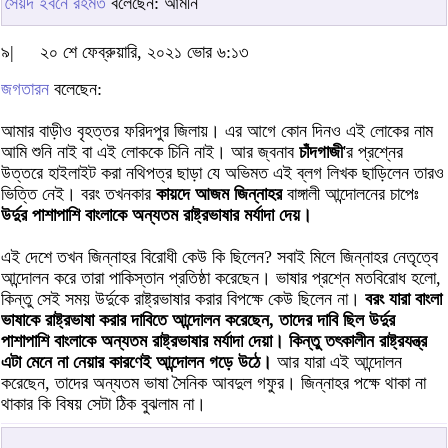
সৈয়দ ইবনে রহমত
বলেছেন: আমীন
৯|
২০ শে ফেব্রুয়ারি, ২০২১ ভোর ৬:১৩
জগতারন
বলেছেন:
আমার বাড়ীও বৃহত্তর ফরিদপুর জিলায়। এর আগে কোন দিনও এই লোকের নাম
আমি শুনি নাই বা এই লোককে চিনি নাই। আর জ্বনাব
চাঁদগাজী
'র প্রশ্নের
উত্তরে হাইলাইট করা নথিপত্র ছাড়া যে অভিমত এই ব্লগ লিখক ছাড়িলেন তারও
ভিত্তি নেই। বরং তখনকার
কায়দে আজম জিন্নাহর
বাঙ্গালী আন্দোলনের চাপেঃ
উর্দুর পাশাপাশি বাংলাকে অন্যতম রাষ্ট্রভাষার মর্যাদা দেয়।
এই দেশে তখন জিন্নাহর বিরোধী কেউ কি ছিলেন? সবাই মিলে জিন্নাহর নেতৃত্বে
আন্দোলন করে তারা পাকিস্তান প্রতিষ্ঠা করেছেন। ভাষার প্রশ্নে মতবিরোধ হলো,
কিন্তু সেই সময় উর্দুকে রাষ্ট্রভাষার করার বিপক্ষে কেউ ছিলেন না।
বরং যারা বাংলা
ভাষাকে রাষ্ট্রভাষা করার দাবিতে আন্দোলন করেছেন, তাদের দাবি ছিল উর্দুর
পাশাপাশি বাংলাকে অন্যতম রাষ্ট্রভাষার মর্যাদা দেয়া। কিন্তু তৎকালীন রাষ্ট্রযন্ত্র
এটা মেনে না নেয়ার কারণেই আন্দোলন গড়ে উঠে।
আর যারা এই আন্দোলন
করেছেন, তাদের অন্যতম ভাষা সৈনিক আবদুল গফুর। জিন্নাহর পক্ষে থাকা না
থাকার কি বিষয় সেটা ঠিক বুঝলাম না।