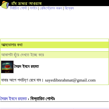
নির্বাচিত পোস্ট
|
লগইন
|
রেজিস্ট্রেশন করুন
|
রিফ্রেস
আত্মভোলার কথা
আকাশটা ছুঁয়ে দেখতে ইচ্ছে করে
সৈয়দ ইবনে রহমত
যাবার আগে পদচিহ্ণ রেখে যাব।
sayedibnrahmat@gmail.com
সৈয়দ ইবনে রহমত
› বিস্তারিত পোস্টঃ