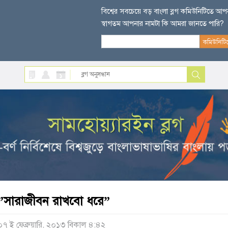
বিশ্বের সবচেয়ে বড় বাংলা ব্লগ কমিউনিটিতে আ
স্বাগতম আপনার নামটা কি আমরা জানতে পারি?
”সারাজীবন রাখবো ধরে”
০৭ ই ফেব্রুয়ারি, ২০১৩ বিকাল ৪:৪২