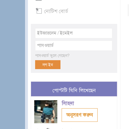
নোটিশ বোর্ড
পাসওয়ার্ড ভুলে গেছেন?
পোস্টটি যিনি লিখেছেন
সািহদা
অনুসরণ করুন