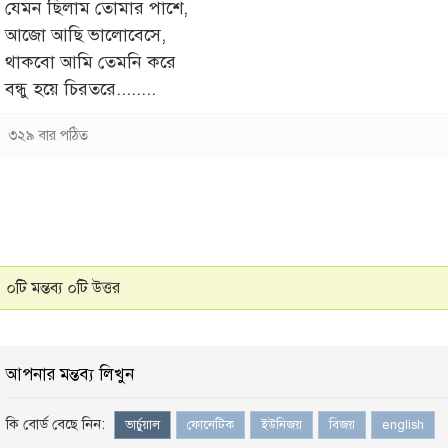
যেমন ছিলাম তোমার পাশে,
আজো আছি ভালোবেসে,
থাকবো আমি তেমনি করে
বন্ধু হয়ে চিরতরে........
৩২৯ বার পঠিত
০টি মন্তব্য ০টি উত্তর
আপনার মন্তব্য লিখুন
কি বোর্ড বেছে নিন:
ভার্চুয়াল
ফোনেটিক
ইউনিজয়
বিজয়
english