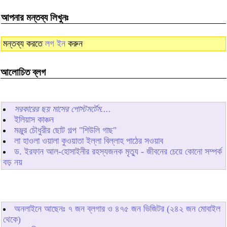
আপনার মন্তব্য লিখুনঃ
মন্তব্য করতে
লগ ইন
করুন
আলোচিত ব্লগ
সরকারের ছয় মাসের পোস্টমর্টেম....
ইলিয়াস কাঞ্চন
মঞ্জুর চৌধুরীর ছোট গল্প "শিউলি গাছ"
লা হাওলা ওয়ালা কুওয়াতা ইল্লা বিল্লাহ পাঠের সওয়াব
ড. ইরফান আল-হোসাইনীর রহস্যজনক মৃত্যু - জীবনের চেয়ে কোনো সম্পর্ক
বড় নয়
অনলাইনে আছেনঃ
৭
জন ব্লগার ও
৪৭৫
জন ভিজিটর (২৪২ জন মোবাইল
থেকে)