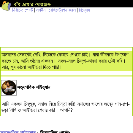
নির্বাচিত পোস্ট
|
লগইন
|
রেজিস্ট্রেশন করুন
|
রিফ্রেস
অন্যদের সেভাবেই দেখি, নিজেকে যেভাবে দেখতে চাই। যারা জীবনকে উপভোগ
করতে চান, আমি তাঁদের একজন। সহজ-সরল চিন্তা-ভাবনা করার চেষ্টা করি।
আর, খুব ভালো আইডিয়া দিতে পারি।
সত্যপথিক শাইয়্যান
আমি একজন চিন্তুক, সমাজ নিয়ে চিন্তা করি! সমাজের ভালোর জন্যে গান-গল্প-
ছড়া লিখি ও আইডিয়া শেয়ার করি। আপনি?
সত্যপথিক শাইয়্যান
› বিস্তারিত পোস্টঃ