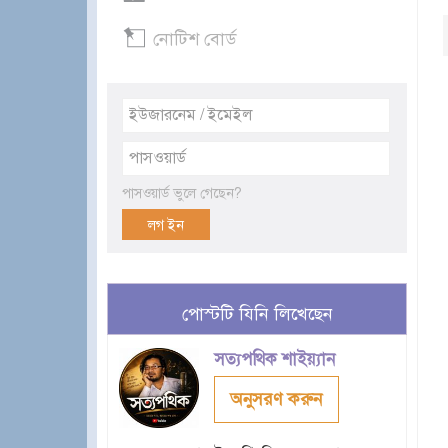
নোটিশ বোর্ড
পাসওয়ার্ড ভুলে গেছেন?
পোস্টটি যিনি লিখেছেন
সত্যপথিক শাইয়্যান
অনুসরণ করুন