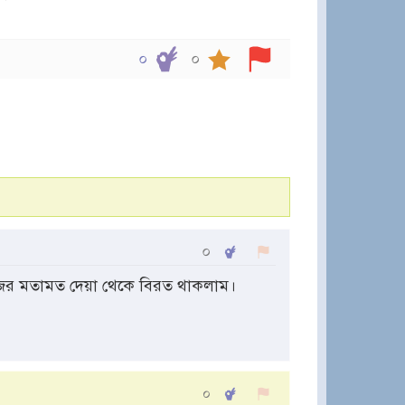
০
০
০
জের মতামত দেয়া থেকে বিরত থাকলাম।
০