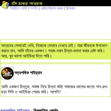
নির্বাচিত পোস্ট
|
লগইন
|
রেজিস্ট্রেশন করুন
|
রিফ্রেস
অন্যদের সেভাবেই দেখি, নিজেকে যেভাবে দেখতে চাই। যারা জীবনকে উপভোগ
করতে চান, আমি তাঁদের একজন। সহজ-সরল চিন্তা-ভাবনা করার চেষ্টা করি।
আর, খুব ভালো আইডিয়া দিতে পারি।
সত্যপথিক শাইয়্যান
আমি একজন চিন্তুক, সমাজ নিয়ে চিন্তা করি! সমাজের ভালোর জন্যে গান-গল্প-
ছড়া লিখি ও আইডিয়া শেয়ার করি। আপনি?
সত্যপথিক শাইয়্যান
› বিস্তারিত পোস্টঃ