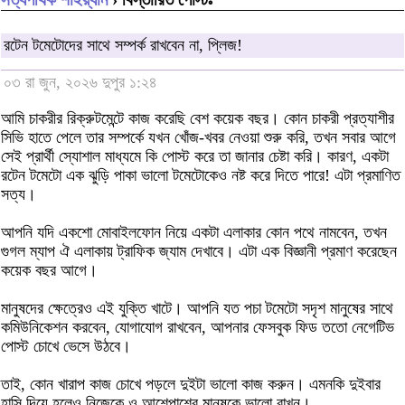
রটেন টমেটোদের সাথে সম্পর্ক রাখবেন না, প্লিজ!
০৩ রা জুন, ২০২৬ দুপুর ১:২৪
আমি চাকরীর রিক্রুটমেন্টে কাজ করেছি বেশ কয়েক বছর। কোন চাকরী প্রত্যাশীর
সিভি হাতে পেলে তার সম্পর্কে যখন খোঁজ-খবর নেওয়া শুরু করি, তখন সবার আগে
সেই প্রার্থী স্যোশাল মাধ্যমে কি পোস্ট করে তা জানার চেষ্টা করি। কারণ, একটা
রটেন টমেটো এক ঝুড়ি পাকা ভালো টমেটোকেও নষ্ট করে দিতে পারে! এটা প্রমাণিত
সত্য।
আপনি যদি একশো মোবাইলফোন নিয়ে একটা এলাকার কোন পথে নামবেন, তখন
গুগল ম্যাপ ঐ এলাকায় ট্রাফিক জ্যাম দেখাবে। এটা এক বিজ্ঞানী প্রমাণ করেছেন
কয়েক বছর আগে।
মানুষদের ক্ষেত্রেও এই যুক্তি খাটে। আপনি যত পচা টমেটো সদৃশ মানুষের সাথে
কমিউনিকেশন করবেন, যোগাযোগ রাখবেন, আপনার ফেসবুক ফিড ততো নেগেটিভ
পোস্ট চোখে ভেসে উঠবে।
তাই, কোন খারাপ কাজ চোখে পড়লে দুইটা ভালো কাজ করুন। এমনকি দুইবার
হাসি দিয়ে হলেও নিজেকে ও আশেপাশের মানুষকে ভালো রাখুন।