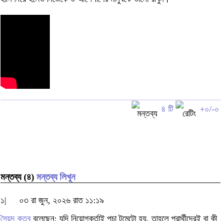
৪ টি
+০/-০
মন্তব্য (৪)
মন্তব্য লিখুন
১|
০৩ রা জুন, ২০২৬ রাত ১১:১৯
সৈয়দ কুতুব
বলেছেন: যদি নিয়োগকর্তাই পচা টমেটো হয়, তাহলে প্রার্থীদেরই বা কী