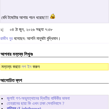
বেবি টমেটোর আগায় পচন ধরেছে!!!
২|
০৪ ঠা জুন, ২০২৬ সন্ধ্যা ৭:৫৮
রাজীব নুর
বলেছেন: আপনি মানুষটা বুদ্ধিমান।
আপনার মন্তব্য লিখুনঃ
মন্তব্য করতে
লগ ইন
করুন
আলোচিত ব্লগ
জুলাই গণ-অভ্যুত্থানের দ্বিতীয় বার্ষিকীর ভাবনা
তেহরানের ছায়া কি এখন ঢাকা সেনানিবাসে ?
বাতিঘর (Lighthouse)