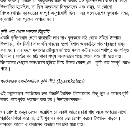
শুরু করেন। বিজ্ঞান ও প্রযুক্তির জ্ঞান না থাকায় এই চুল্লিগুলো থেকে যে লোহা
উৎপাদিত হয়েছিল, তা ছিল অত্যন্ত নিম্নমানের এবং ভঙ্গুর, যা কোনো
শিল্পকারখানায় ব্যবহারের সম্পূর্ণ অনুপযোগী ছিল। এর ফলে দেশের মূল্যবান সময়,
জ্বালানি এবং শ্রমের অপচয় হয়।
কৃষি খাত থেকে শ্রমের বিচ্যুতি
একটি কৃষিপ্রধান দেশে রাতারাতি লাখ লাখ কৃষককে মাঠ থেকে সরিয়ে ইস্পাত
উৎপাদন, বাঁধ নির্মাণ এবং খনি খননের মতো বিশাল অবকাঠামোগত প্রকল্পে বাধ্য
করা হয়। এর ফলে ফসলের মৌসুমে জমিতে ফসল কাটার মতো পর্যাপ্ত জনশক্তি
ছিল না। মাঠের পর মাঠ পাকা শস্য অলসভাবে পড়ে থেকে পচে নষ্ট হয়ে যায়।
শিল্পায়নের পেছনে অন্ধভাবে ছুটতে গিয়ে চীনের মেরুদণ্ড - কৃষি খাত সম্পূর্ণ ভেঙে
পড়ে।
ক্ষতিকারক ছদ্ম-বৈজ্ঞানিক কৃষি নীতি (Lysenkoism)
এই আন্দোলনে সোভিয়েত ছদ্ম-বিজ্ঞানী ট্রফিম লিসেনকোর কিছু ভুল ও আজব কৃষি
তত্ত্ব জোরপূর্বক প্রয়োগ করা হয়। উদাহরণস্বরূপ:
ঘন রোপণ: তত্ত্ব দেওয়া হয়েছিল যে একই জাতের চারা গাছ একে অপরের সাথে
প্রতিযোগিতা করে না, তাই খুব ঘন করে চারা রোপণ করলে উৎপাদন বাড়বে।
বাস্তবে আলো ও বাতাসের অভাবে সব চারা মারা যায়।