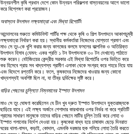
উন্নয়নশীল কৃষি প্রধান দেশে কোন উন্নয়ন পরিকল্পনা বাস্তবয়নের আগে ভালো
করে বিশ্লেষণ করা প্রয়োজন।
অবাস্তব উৎপাদন লক্ষ্যমাত্রা এবং মিথ্যা রিপোর্টিং
আন্দোলনের শুরুতে কমিউনিস্ট পার্টির পক্ষ থেকে কৃষি ও শিল্প উৎপাদনে আকাশচুম্বী
লক্ষ্যমাত্রা নির্ধারণ করা হয়। স্থানীয় কর্মকর্তারা নিজেদের যোগ্যতা প্রমাণ এবং
মাও সে তুং-কে খুশি করার জন্য কাগজের কলমে ফসলের কাল্পনিক ও অতিরিক্ত
উৎপাদন হিসাব (যেমন: একর প্রতি ১ টন উৎপাদনকে ৩০ টন দেখানো) পাঠাতে
শুরু করেন। বেইজিংয়ের কেন্দ্রীয় সরকার এই মিথ্যা রিপোর্টের ওপর ভিত্তি করে
কর হিসেবে প্রায় সব খাদ্যশস্য গ্রামীণ এলাকা থেকে সংগ্রহ করে শহরে নিয়ে যায়
এবং বিদেশে রপ্তানি করে। ফলে, কৃষকদের নিজেদের খাওয়ার জন্য কোনো
খাদ্যশস্যই অবশিষ্ট ছিল না, যা তীব্র দুর্ভিক্ষের সৃষ্টি করে।
বাড়ির পেছনের চুল্লিতে নিম্নমানের ইস্পাত উৎপাদন
মাও সে তুং ঘোষণা করেছিলেন যে চীন খুব দ্রুত ইস্পাত উৎপাদনে যুক্তরাজ্যকে
ছাড়িয়ে যাবে। এই লক্ষ্য অর্জনে পেশাদার কারখানার ওপর নির্ভর না করে প্রতিটি
গ্রামের সাধারণ মানুষকে তাদের বাড়ির পেছনে মাটির চুল্লি তৈরি করে লোহা ও
ইস্পাত গলানোর নির্দেশ দেওয়া হয়। কৃষকেরা বাধ্য হয়ে চাষাবাদ ছেড়ে দিনরাত
ঘরের থালা-বাসন, কড়াই, কোদাল, এমনকি দরজার হুক গলিয়ে লোহা তৈরি করতে