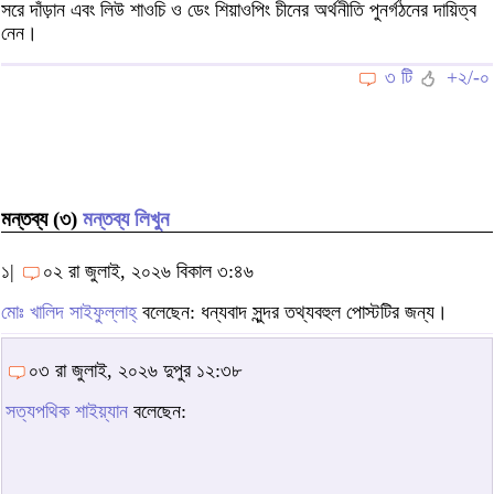
সরে দাঁড়ান এবং লিউ শাওচি ও ডেং শিয়াওপিং চীনের অর্থনীতি পুনর্গঠনের দায়িত্ব
নেন।
৩ টি
+২/-০
মন্তব্য (৩)
মন্তব্য লিখুন
১|
০২ রা জুলাই, ২০২৬ বিকাল ৩:৪৬
মোঃ খালিদ সাইফুল্লাহ্‌
বলেছেন: ধন্যবাদ সুন্দর তথ্যবহুল পোস্টটির জন্য।
০৩ রা জুলাই, ২০২৬ দুপুর ১২:৩৮
সত্যপথিক শাইয়্যান
বলেছেন: