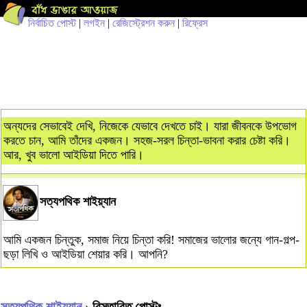
নির্বাচিত পোস্ট
|
লগইন
|
রেজিস্ট্রেশন করুন
|
রিফ্রেস
অন্যদের সেভাবেই দেখি, নিজেকে যেভাবে দেখতে চাই। যারা জীবনকে উপভোগ
করতে চান, আমি তাঁদের একজন। সহজ-সরল চিন্তা-ভাবনা করার চেষ্টা করি।
আর, খুব ভালো আইডিয়া দিতে পারি।
সত্যপথিক শাইয়্যান
আমি একজন চিন্তুক, সমাজ নিয়ে চিন্তা করি! সমাজের ভালোর জন্যে গান-গল্প-
ছড়া লিখি ও আইডিয়া শেয়ার করি। আপনি?
সত্যপথিক শাইয়্যান
› বিস্তারিত পোস্টঃ