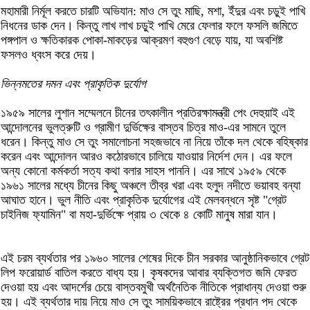
মহামারী নির্মূল করতে চারটি অভিযান: মাও সে তুং মাছি, মশা, ইঁদুর এবং চড়ুই পাখি
নিধনের ডাক দেন। কিন্তু লাখ লাখ চড়ুই পাখি মেরে ফেলার ফলে ফসলি জমিতে
পঙ্গপাল ও ক্ষতিকারক পোকা-মাকড়ের আক্রমণ বহুগুণ বেড়ে যায়, যা অবশিষ্ট
ফসলও ধ্বংস করে দেয়।
ভিন্নমতের দমন এবং প্রাকৃতিক দুর্যোগ
১৯৫৯ সালের লুশান সম্মেলনে চীনের তৎকালীন প্রতিরক্ষামন্ত্রী পেং দেহুয়াই এই
আন্দোলনের ভুলত্রুটি ও গ্রামীণ দুর্ভিক্ষের বাস্তব চিত্র মাও-এর সামনে তুলে
ধরেন। কিন্তু মাও সে তুং সমালোচনা সহজভাবে না নিয়ে তাঁকে দল থেকে বহিষ্কার
করেন এবং আন্দোলন আরও কঠোরভাবে চালিয়ে যাওয়ার নির্দেশ দেন। এর ফলে
অন্য কোনো কর্মকর্তা সত্য কথা বলার সাহস পাননি। এর সাথে ১৯৫৯ থেকে
১৯৬১ সালের মধ্যে চীনের কিছু অঞ্চলে তীব্র খরা এবং হলুদ নদীতে ভয়াবহ বন্যা
আঘাত হানে। ভুল নীতি এবং প্রাকৃতিক দুর্যোগের এই মেলবন্ধনে সৃষ্ট "গ্রেট
চাইনিজ ফ্যামিন" বা মহা-দুর্ভিক্ষে প্রায় ৩ থেকে ৪ কোটি মানুষ মারা যান।
এই চরম ব্যর্থতার পর ১৯৬০ সালের শেষের দিকে চীন সরকার আনুষ্ঠানিকভাবে গ্রেট
লিপ ফরোয়ার্ড বাতিল করতে বাধ্য হয়। কৃষকদের আবার ব্যক্তিগত জমি ফেরত
দেওয়া হয় এবং আদর্শের চেয়ে বাস্তবমুখী অর্থনৈতিক নীতিকে প্রাধান্য দেওয়া শুরু
হয়। এই ব্যর্থতার দায় নিয়ে মাও সে তুং সাময়িকভাবে রাষ্ট্রের প্রধান পদ থেকে