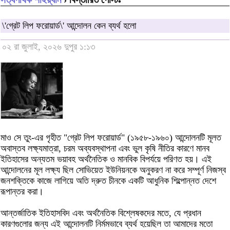
\'গ্রেট লিপ ফরোয়ার্ড\' আন্দোলন কেন ব্যর্থ হলো
০২ রা জুলাই, ২০২৬ দুপুর ১:১৩
মাও সে তুং-এর গৃহীত "গ্রেট লিপ ফরোয়ার্ড" (১৯৫৮-১৯৬০) আন্দোলনটি মূলত
অবাস্তব লক্ষ্যমাত্রা, চরম অব্যবস্থাপনা এবং ভুল কৃষি নীতির কারণে মানব
ইতিহাসের অন্যতম ভয়াবহ অর্থনৈতিক ও মানবিক বিপর্যয়ে পরিণত হয়। এই
আন্দোলনের মূল লক্ষ্য ছিল সোভিয়েত ইউনিয়নকে অনুকরণ না করে সম্পূর্ণ নিজস্ব
জনশক্তিকে কাজে লাগিয়ে অতি দ্রুত চীনকে একটি আধুনিক শিল্পোন্নত দেশে
রূপান্তর করা।
আন্তর্জাতিক ইতিহাসবিদ এবং অর্থনৈতিক বিশ্লেষকদের মতে, যে প্রধান
কারণগুলোর জন্য এই আন্দোলনটি নির্মমভাবে ব্যর্থ হয়েছিল তা আমাদের মতো