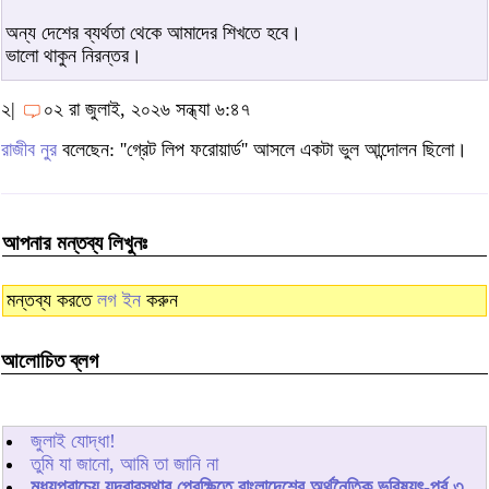
অন্য দেশের ব্যর্থতা থেকে আমাদের শিখতে হবে।
ভালো থাকুন নিরন্তর।
২|
০২ রা জুলাই, ২০২৬ সন্ধ্যা ৬:৪৭
রাজীব নুর
বলেছেন: ''গ্রেট লিপ ফরোয়ার্ড'' আসলে একটা ভুল আন্দোলন ছিলো।
আপনার মন্তব্য লিখুনঃ
মন্তব্য করতে
লগ ইন
করুন
আলোচিত ব্লগ
জুলাই যোদ্ধা!
তুমি যা জানো, আমি তা জানি না
মধ্যপ্রাচ্যে যুদ্বাবস্থার প্রেক্ষিতে বাংলাদেশের অর্থনৈতিক ভবিষ্যৎ-পর্ব ৩