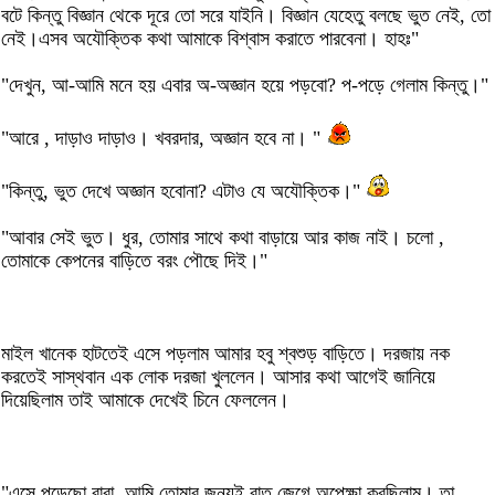
বটে কিন্তু বিজ্ঞান থেকে দূরে তো সরে যাইনি। বিজ্ঞান যেহেতু বলছে ভুত নেই, তো
নেই।এসব অযৌক্তিক কথা আমাকে বিশ্বাস করাতে পারবেনা। হাহঃ"
"দেখুন, আ-আমি মনে হয় এবার অ-অজ্ঞান হয়ে পড়বো? প-পড়ে গেলাম কিন্তু।"
"আরে , দাড়াও দাড়াও। খবরদার, অজ্ঞান হবে না। "
"কিন্তু, ভুত দেখে অজ্ঞান হবোনা? এটাও যে অযৌক্তিক।"
"আবার সেই ভুত। ধুর, তোমার সাথে কথা বাড়ায়ে আর কাজ নাই। চলো ,
তোমাকে কেপনের বাড়িতে বরং পৌছে দিই।"
মাইল খানেক হাটতেই এসে পড়লাম আমার হবু শ্বশুড় বাড়িতে। দরজায় নক
করতেই সাস্থবান এক লোক দরজা খুললেন। আসার কথা আগেই জানিয়ে
দিয়েছিলাম তাই আমাকে দেখেই চিনে ফেললেন।
"এসে পড়েছো বাবা, আমি তোমার জন্যই রাত জেগে অপেক্ষা করছিলাম। তা,