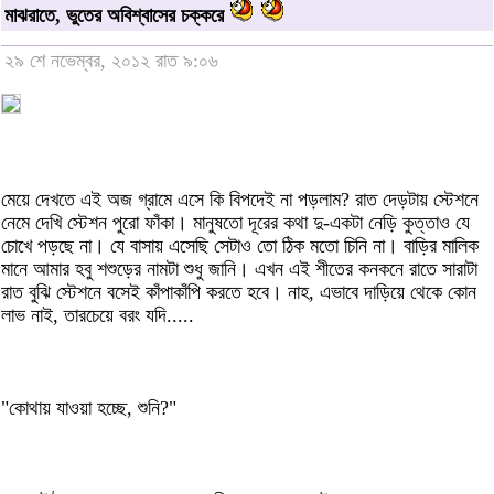
মাঝরাতে, ভুতের অবিশ্বাসের চক্করে
২৯ শে নভেম্বর, ২০১২ রাত ৯:০৬
মেয়ে দেখতে এই অজ গ্রামে এসে কি বিপদেই না পড়লাম? রাত দেড়টায় স্টেশনে
নেমে দেখি স্টেশন পুরো ফাঁকা। মানুষতো দূরের কথা দু-একটা নেড়ি কুত্তাও যে
চোখে পড়ছে না। যে বাসায় এসেছি সেটাও তো ঠিক মতো চিনি না। বাড়ির মালিক
মানে আমার হবু শশুড়ের নামটা শুধু জানি। এখন এই শীতের কনকনে রাতে সারাটা
রাত বুঝি স্টেশনে বসেই কাঁপাকাঁপি করতে হবে। নাহ, এভাবে দাড়িয়ে থেকে কোন
লাভ নাই, তারচেয়ে বরং যদি.....
"কোথায় যাওয়া হচ্ছে, শুনি?"