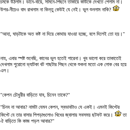
চমকে উঠলাম। ডানে-বায়ে, সামনে-পিছনে তাকায়ে কাউকে দেখতে পেলাম না।
উপর-নীচেও বাদ রাখলাম না কিন্তু কেউই যে নেই। ভুল শুনলাম নাকি?
"আহা, ঘাড়টাকে অত কষ্ট না দিয়ে কোথায় যাওয়া হচ্ছে, বলে দিলেই তো হয়।"
নাহ, এবার স্পষ্ট শুনেছি, কানের ভুল হতেই পারেনা। খুব ভালো করে তাকাতেই
দেখলাম পুরোনো ভ্যাটকা বট গাছটার পিছন থেকে শুকনা মতো এক লোক বের হয়ে
এল।
"কেপন চৌধুরীর বাড়িতে যাব, চিনেন তাকে?"
"চিনব না আবার? নামটা যেমন কেপন, স্বভাবটাও যে একই। এমনই কিপ্টের
কিপ্টে যে তার বাসার পিপড়াগুলোও খিধের জ্বালায় সবসময় ছটফট করে।
তা
ঐ বাড়িতে কি কাজ পড়ল আবার?"