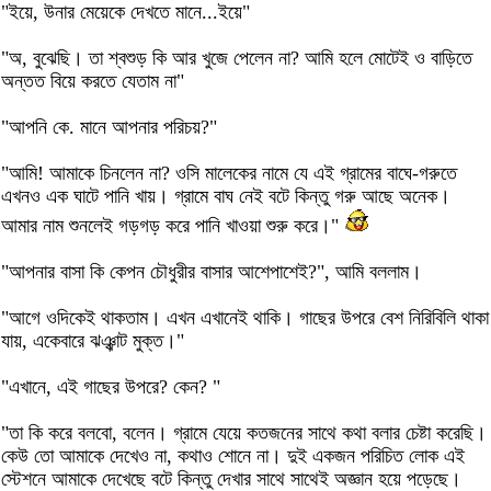
"ইয়ে, উনার মেয়েকে দেখতে মানে...ইয়ে"
"অ, বুঝেছি। তা শ্বশুড় কি আর খুজে পেলেন না? আমি হলে মোটেই ও বাড়িতে
অন্তত বিয়ে করতে যেতাম না"
"আপনি কে. মানে আপনার পরিচয়?"
"আমি! আমাকে চিনলেন না? ওসি মালেকের নামে যে এই গ্রামের বাঘে-গরুতে
এখনও এক ঘাটে পানি খায়। গ্রামে বাঘ নেই বটে কিন্তু গরু আছে অনেক।
আমার নাম শুনলেই গড়গড় করে পানি খাওয়া শুরু করে।"
"আপনার বাসা কি কেপন চৌধুরীর বাসার আশেপাশেই?", আমি বললাম।
"আগে ওদিকেই থাকতাম। এখন এখানেই থাকি। গাছের উপরে বেশ নিরিবিলি থাকা
যায়, একেবারে ঝঞ্ঝাট মুক্ত।"
"এখানে, এই গাছের উপরে? কেন? "
"তা কি করে বলবো, বলেন। গ্রামে যেয়ে কতজনের সাথে কথা বলার চেষ্টা করেছি।
কেউ তো আমাকে দেখেও না, কথাও শোনে না। দুই একজন পরিচিত লোক এই
স্টেশনে আমাকে দেখেছে বটে কিন্তু দেখার সাথে সাথেই অজ্ঞান হয়ে পড়েছে।