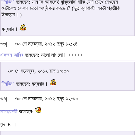
টিনটিন`
বলেছেন: উনি কি আসলেই যুক্তিবাদী নাকি যেটা চোখে দেখছেন
সেটাকেও বোকার মতো অস্বীকার করছেন? (ভুত ব্যাপারটা একটা প্রতীকি
উদাহরন। )
ধন্যবাদ।
৩৬|
৩০ শে নভেম্বর, ২০১২ দুপুর ১২:২৪
একজন আবির
বলেছেন: ভালো লাগলো। +++++
৩০ শে নভেম্বর, ২০১২ রাত ১০:৫০
টিনটিন`
বলেছেন: ধন্যবাদ।
৩৭|
৩০ শে নভেম্বর, ২০১২ দুপুর ১২:৩০
নক্ষত্রচারী
বলেছেন:
মন্দ নয় ।