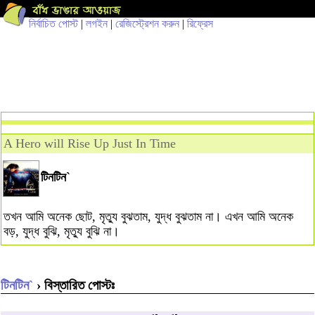
নির্বাচিত পোস্ট
|
লগইন
|
রেজিস্ট্রেশন করুন
|
রিফ্রেস
A Hero will Rise Up Just In Time
টিনটিন`
তখন আমি অনেক ছোট, মৃত্যু বুঝতাম, যুদ্ধ বুঝতাম না। এখন আমি অনেক
বড়, যুদ্ধ বুঝি, মৃত্যু বুঝি না।
টিনটিন`
› বিস্তারিত পোস্টঃ