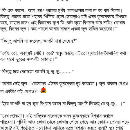
"কি শুরু করলে , বলো তো? গ্রামের মূর্খ্য লোকগুলোর কথা না হয় বাদ দিলাম।
কিন্তু তোমার মতো শহরের শিক্ষিত ছেলে ছোকড়াও যদি এসব কুসংস্কারে বিশ্বাস
করে, তাহলে চলে? এই বিজ্ঞানের যুগে কি কেউ ভুতে বিশ্বাস করে নাকি? কোথায়
ভুত, কিসের ভুত। কই পারলে আমার সামনে একটা ভুত হাজির করোতো।"
"কিন্তু আপনি না বললেল, আপনি মারা গেছেন?"
"গেছি তো, অবশ্যই গেছি। তো? মানুষ মরবে, এটাতো স্বাভাবিক বৈজ্ঞানিক কথা।
এর সাথে ভুতের সম্পর্কটা কোথায়।"
"কিন্তু মরে গেলেতো আপনি ভু-ভু-ভু........."
"আবার সেই ভুত। তোমাদের এইসব কুসংস্কার দূর করোতো। ভুত থাকলে দেখাও
না একটা? কই দেখাও?"
"ইয়ে আপনি না হয় ভুত বিশ্বাস করেন না কিন্তু আপনি নিজেই যে ভু-ভুঃ...।"
"দেখ ছোকড়া। এই নাস্তিক মালেককে ওসব কুসংস্কারে বিশ্বাস করাতে
পারবেনা। পৃথিবী আজ কোথা থেকে কোথায় পৌছে গেছে আর কোথায় তোমরা পড়ে
আছো? এই শতাব্দিতে এসে কিনা আমাকে ভুতে বিশ্বাস করতে বলো? মরে গেছি