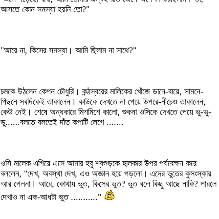
আসতে কোন সমস্যা হয়নি তো?"
"আরে না, কিসের সমস্যা। আমি ছিলাম না সাথে?"
চমকে উঠলেন কেপন চৌধুরি। কন্ঠস্বরের মালিকের খোঁজে ডানে-বায়ে, সামনে-
পিছনে সবদিকেই তাকালেন। কাউকে দেখতে না পেয়ে উপরে-নীচেও তাকালেন,
কেউ নেই। শেষে অন্ধকারে মিশমিশে কালো, শুকনা ওসিকে দেখতে পেয়ে ভু-ভু-
ভু......বলতে বলতেই দাঁত কপাটি লেগে .......
ওসি মালেক এগিয়ে এসে আমার হবু শ্বশুড়কে হালকার উপর পর্যবেক্ষন করে
বললেন, "দেখ, অবস্থা দেখ, এও অজ্ঞান হয়ে পড়লো। এদের ভুতের কুসংস্কার
আর গেলনা। আরে, কোথায় ভুত, কিসের ভুত? ভুত বলে কিছু আছে নাকি? পারলে
দেখাও না এক-আধটা ভুত ..........."