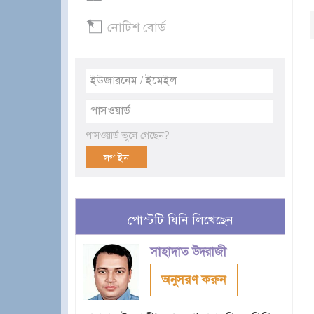
নোটিশ বোর্ড
পাসওয়ার্ড ভুলে গেছেন?
পোস্টটি যিনি লিখেছেন
সাহাদাত উদরাজী
অনুসরণ করুন