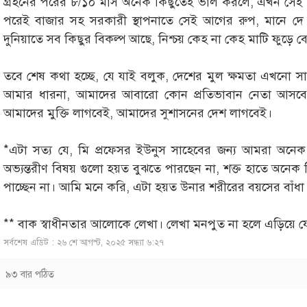
গ্রহনের পরের ৮/১০ মাস অনেক কিছুতেই ভাল করলে, এখন সেই আ
পরেই বাজার সহ সরকারী স্থাপনাতে সেই আগের রুপ, মানে দ
দুনিয়াতে সব কিছুর বিকল্প আছে, নিশ্চয় কেহ না কেহ মাটি ফুড়ে ব
তবে শেষ কথা হচ্ছে, যে যাই বলুক, দেশের মুল ক্ষমতা এখনো স
আমার ধারনা, আমাদের আবারো কোন প্রতিভাবান নেতা আসবে,
আমাদের মুক্তি লাগবেই, আমাদের সুশাসনের দেশ লাগবেই।
*এটা সত্য যে, মি প্রফেসর ইউনুস সাহেবের জন্য আমরা অনেক 
অভ্যন্তরীণ বিষয় গুলো হয়ত বুঝতে পারছেন না, শক্ত হাতে অনেক
পাচ্ছেন না। আমি মনে করি, এটা হয়ত উনার শরীরের বয়সের বাঁধা
** বাক স্বাধীনতার আলোকে লেখা। লেখা মনপুত না হলে এড়িয়ে যে
সর্বশেষ এডিট : ২৬ শে আগস্ট, ২০২৫ সন্ধ্যা ৬:২৭
৯৩ বার পঠিত