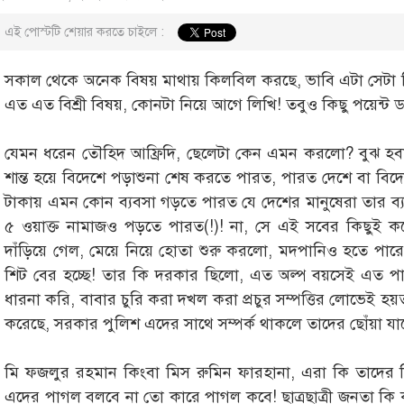
এই পোস্টটি শেয়ার করতে চাইলে :
সকাল থেকে অনেক বিষয় মাথায় কিলবিল করছে, ভাবি এটা সেটা নিয়
এত এত বিশ্রী বিষয়, কোনটা নিয়ে আগে লিখি! তবুও কিছু পয়েন্ট ড
যেমন ধরেন তৌহিদ আফ্রিদি, ছেলেটা কেন এমন করলো? বুঝ হবার
শান্ত হয়ে বিদেশে পড়াশুনা শেষ করতে পারত, পারত দেশে বা বিদ
টাকায় এমন কোন ব্যবসা গড়তে পারত যে দেশের মানুষেরা তার ব্য
৫ ওয়াক্ত নামাজও পড়তে পারত(!)! না, সে এই সবের কিছুই ক
দাঁড়িয়ে গেল, মেয়ে নিয়ে হোতা শুরু করলো, মদপানিও হতে প
শিট বের হচ্ছে! তার কি দরকার ছিলো, এত অল্প বয়সেই এত পাক
ধারনা করি, বাবার চুরি করা দখল করা প্রচুর সম্পত্তির লোভেই
করেছে, সরকার পুলিশ এদের সাথে সম্পর্ক থাকলে তাদের ছোঁয়া যাব
মি ফজলুর রহমান কিংবা মিস রুমিন ফারহানা, এরা কি তাদের 
এদের পাগল বলবে না তো কারে পাগল কবে! ছাত্রছাত্রী জনতা ক