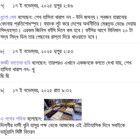
৭|
১৭ ই নভেম্বর, ২০২৫ দুপুর ২:৪৬
ধুলো মেঘ
বলেছেন: শেখ হাসিনা খারাপ নন - উনি জঘন্য। স্বজন হারানোর
বেদনায় প্রতিশোধস্পৃহ। ব্যাংক লুট করে দেশের অর্থনীতির মেরুদন্ড ভেঙে দেয়ায়
সিদ্ধহস্ত। এরকম জিনিস ফাঁসি দিলে কম হবে। ফাঁসির আগে মিনিমান ২০ টা
সদ্য সিদ্ধ ডিম তার পেছনের রাস্তা দিয়ে খাওয়াতে হবে।
৮|
১৭ ই নভেম্বর, ২০২৫ দুপুর ২:৫৩
কাজী ফাতেমা ছবি
বলেছেন: তারপরও এখানে একজনকে বলতে দেখা যায়, শেখ
হাসিনা খারাপ নন- থু
ছি ছি
৯|
১৭ ই নভেম্বর, ২০২৫ রাত ৯:৩২
এ পথের পথিক
বলেছেন:
দিল্লীর দাসী খুনি হাসুর পক্ষ থেকে আজকের এই ঐতিহাসিক দিনে সবাইকে
ভার্চুয়ালি মিষ্টি বিতরন