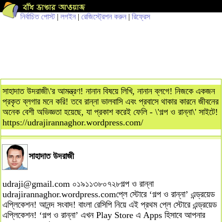
নির্বাচিত পোস্ট
|
লগইন
|
রেজিস্ট্রেশন করুন
|
রিফ্রেস
সাহাদাত উদরাজী\'র আমন্ত্রণ! নানান বিষয়ে লিখি, নানান ব্লগে! নিজকে একজন
প্রকৃত ব্লগার মনে করি! তবে রান্না ভালবাসি এবং প্রবাসে থাকার কারনে জীবনের
অনেক বেশী অভিজ্ঞতা হয়েছে, যা প্রকাশ করেই ফেলি - \'গল্প ও রান্না\' সাইটে!
https://udrajirannaghor.wordpress.com/
সাহাদাত উদরাজী
udraji@gmail.com
০১৯১১৩৮০৭২৮গল্প ও রান্না
udrajirannaghor.wordpress.comপ্লে স্টোরে ‘গল্প ও রান্না’ এন্ড্রয়েড
এপ্লিকেশন! আনন্দ সংবাদ! বাংলা রেসিপি নিয়ে এই প্রথম প্লে স্টোরে এন্ড্রয়েড
এপ্লিকেশন! ‘গল্প ও রান্না’ এখন Play Store এ Apps হিসাবে আপনার