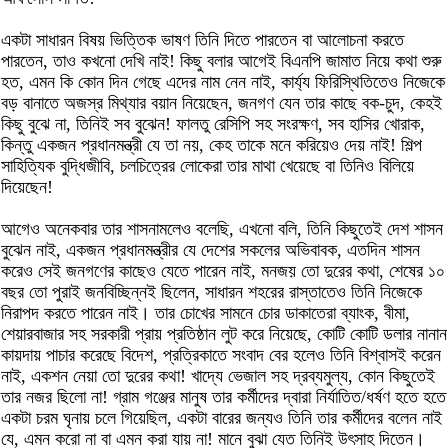
একটা সাধারন বিষয় ভিত্তিক ভাষণ তিনি দিতে পারতেন বা আলোচনা করতে
পারতেন, তাও কখনো দেখি নাই! কিছু বলার আগেই বিএনপি জামাত নিয়ে কথা শুরু
হত, এমন কি কোন দিন গেছে এদের নাম নেন নাই, কার্য্য ফিরিস্থিতিতেও নিজেকে
বড় বানাতে অজস্র মিথ্যার বয়ান নিয়েছেন, জনগণ যেন তার কাছে বক-চুদ, কেহই
কিছু বুঝে না, তিনিই সব বুঝেন! ফালতু রেসিপি সহ সংরক্ষণ, সব হাসির খোরাক,
কিন্তু একজন প্রধানমন্ত্রী যে তা নয়, কেহ তাকে মনে করিয়েও দেয় নাই! শিল্প
সাহিত্যিক বুদ্ধিজীবি, চলচিত্রের লোকেরা তার মাথা খেয়েছে বা তিনিও বিলিয়ে
দিয়েছেন!
আগেও অনেকবার তার শাসনামলেও বলেছি, এখনো বলি, তিনি কিছুতেই দেশ শাসন
বুঝেন নাই, একজন প্রধানমন্ত্রীর যে দেশের সকলের অভিবাবক, এতদিন শাসন
করেও সেই জনগণের কাছেও যেতে পারেন নাই, মনজয় তো দুরের কথা, শেষের ১০
বছর তো পুরাই জনবিচ্ছিন্নই ছিলেন, সাধারন শহরের রাস্তাতেও তিনি নিজেকে
নিরাপদ করতে পারেন নাই। তার চোখের সামনে চোর ডাকাতেরা ব্যাংক, বীমা,
শেয়ারবাজার সহ সরকারী প্রায় প্রতিষ্ঠান লুট করে নিয়েছে, কোটি কোটি ডলার নানান
কায়দায় পাচার করেছে বিদেশ, প্রত্রিকাতে সংবাদ বের হলেও তিনি বিশ্বাসই করেন
নাই, একশন নেয়া তো দুরের কথা! খাদ্যে ভেজাল সহ দ্রব্যমুল্য, কোন কিছুতেই
তার নজর ছিলো না! গ্রাম গঞ্জের মানুষ তার কর্মীদের দ্বারা নির্যাতিত/ধর্ষণ হতে হতে
একটা চরম ঘৃনায় চলে গিয়েছিল, একটা বারের জন্যও তিনি তার কর্মীদের বলেন নাই
যে, এমন করো না বা এমন করা যায় না! মানে বুঝা যেত তিনিই উৎসাহ দিতেন।