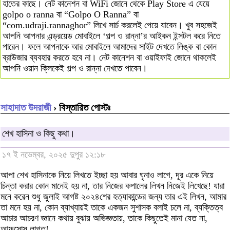
হাতের কাছে। নেট কানেশন বা WiFi জোনে থেকে Play Store এ যেয়ে
golpo o ranna বা “Golpo O Ranna” বা
“com.udraji.rannaghor” লিখে সার্চ করলেই পেয়ে যাবেন। খুব সহজেই
আপনি আপনার এন্ড্রয়েড মোবাইলে ‘গল্প ও রান্না’র আইকন ইন্সটল করে নিতে
পারেন। ফলে আপনাকে আর মোবাইলে আমাদের সাইট দেখতে লিঙ্ক বা কোন
ব্রাউজার ব্যবহার করতে হবে না। নেট কানেশন বা ওয়াইফাই জোনে থাকলেই
আপনি ওয়ান ক্লিকেই গল্প ও রান্না দেখতে পাবেন।
সাহাদাত উদরাজী
› বিস্তারিত পোস্টঃ
শেখ হাসিনা ও কিছু কথা।
১৭ ই নভেম্বর, ২০২৫ দুপুর ১২:১৮
আপা শেখ হাসিনাকে নিয়ে লিখতে ইচ্ছা হয় আবার ঘৃনাও লাগে, দূর একে নিয়ে
চিন্তা করার কোন মানেই হয় না, তার নিজের কপালের লিখন নিজেই লিখেছে! যারা
মনে করেন শুধু জুলাই আগষ্ট ২০২৪শের হত্যাকান্ডের জন্য তার এই লিখন, আমার
তা মনে হয় না, কোন ব্যাখ্যায়ই তাকে একজন সুশাসক বলাই চলে না, ব্যক্তিত্ব
আচার আচরণ জ্ঞানে কথায় বুঝায় অভিজ্ঞতায়, তাকে কিছুতেই মানা যেত না,
আফসোস লাগত!