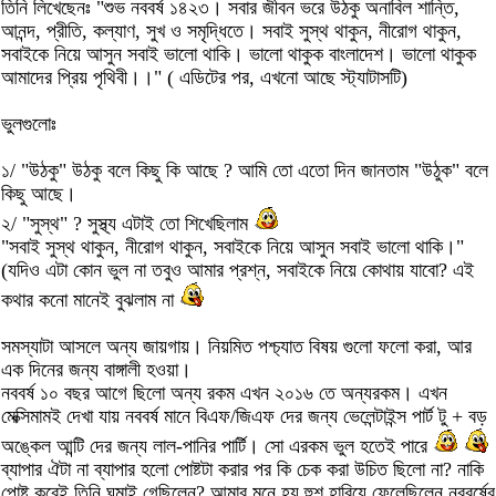
তিনি লিখেছেনঃ "শুভ নববর্ষ ১৪২৩। সবার জীবন ভরে উঠকু অনাবিল শান্তি,
আনন্দ, প্রীতি, কল্যাণ, সুখ ও সমৃদ্ধিতে। সবাই সুস্থ থাকুন, নীরোগ থাকুন,
সবাইকে নিয়ে আসুন সবাই ভালো থাকি। ভালো থাকুক বাংলাদেশ। ভালো থাকুক
আমাদের প্রিয় পৃথিবী।।" ( এডিটের পর, এখনো আছে স্ট্যাটাসটি)
ভুলগুলোঃ
১/ "উঠকু" উঠকু বলে কিছু কি আছে ? আমি তো এতো দিন জানতাম "উঠুক" বলে
কিছু আছে।
২/ "সুস্থ" ? সুস্থ্য এটাই তো শিখেছিলাম
"সবাই সুস্থ থাকুন, নীরোগ থাকুন, সবাইকে নিয়ে আসুন সবাই ভালো থাকি।"
(যদিও এটা কোন ভুল না তবুও আমার প্রশ্ন, সবাইকে নিয়ে কোথায় যাবো? এই
কথার কনো মানেই বুঝলাম না
সমস্যাটা আসলে অন্য জায়গায়। নিয়মিত পশ্চ্যাত বিষয় গুলো ফলো করা, আর
এক দিনের জন্য বাঙ্গালী হওয়া।
নববর্ষ ১০ বছর আগে ছিলো অন্য রকম এখন ২০১৬ তে অন্যরকম। এখন
মেক্সিমামই দেখা যায় নববর্ষ মানে বিএফ/জিএফ দের জন্য ভেলেন্টাইন্স পার্ট টু + বড়
অঙ্কেল আন্টি দের জন্য লাল-পানির পার্টি। সো এরকম ভুল হতেই পারে
ব্যাপার ঐটা না ব্যাপার হলো পোষ্টটা করার পর কি চেক করা উচিত ছিলো না? নাকি
পোষ্ট করেই তিনি ঘুমাই গেছিলেন? আমার মনে হয় হুশ হারিয়ে ফেলেছিলেন নববর্ষের