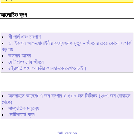
আলোচিত ব্লগ
সী পার্ল এবং চারপাশ
ড. ইরফান আল-হোসাইনীর রহস্যজনক মৃত্যু - জীবনের চেয়ে কোনো সম্পর্ক
বড় নয়
জলসার আসর
ছোট গল্পঃ শেষ জীবনে
রাষ্ট্রপতি পদে আনভীর সোবহানকে দেখতে চাই।
অনলাইনে আছেনঃ
৭
জন ব্লগার ও
৫৩৭
জন ভিজিটর (২৮৭ জন মোবাইল
থেকে)
সাম্প্রতিক মন্তব্য
নোটিশবোর্ড ব্লগ
full version