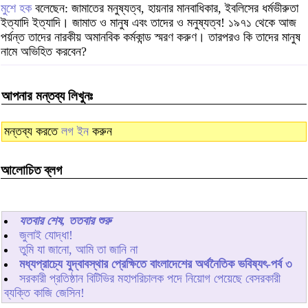
মুশে হক
বলেছেন: জামাতের মনুষ্যত্ব, হায়নার মানবাধিকার, ইবলিসের ধর্মভীরুতা
ইত্যাদি ইত্যাদি। জামাত ও মানুষ এবং তাদের ও মনুষ্যত্ব! ১৯৭১ থেকে আজ
পর্য়ন্ত তাদের নারকীয় অমানবিক কর্মকান্ড স্মরণ করুণ। তারপরও কি তাদের মানুষ
নামে অভিহিত করবেন?
আপনার মন্তব্য লিখুনঃ
মন্তব্য করতে
লগ ইন
করুন
আলোচিত ব্লগ
যতবার শেষ, ততবার শুরু
জুলাই যোদ্ধা!
তুমি যা জানো, আমি তা জানি না
মধ্যপ্রাচ্যে যুদ্বাবস্থার প্রেক্ষিতে বাংলাদেশের অর্থনৈতিক ভবিষ্যৎ-পর্ব ৩
সরকারী প্রতিষ্ঠান বিটিভির মহাপরিচালক পদে নিয়োগ পেয়েছে বেসরকারী
ব্যক্তি কাজি জেসিন!