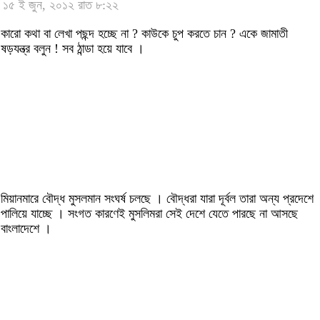
১৫ ই জুন, ২০১২ রাত ৮:২২
কারো কথা বা লেখা পছন্দ হচ্ছে না ? কাউকে চুপ করতে চান ? একে জামাতী
ষড়যন্ত্র বলুন ! সব ঠান্ডা হয়ে যাবে ।
মিয়ানমারে বৌদ্ধ মুসলমান সংঘর্ষ চলছে । বৌদ্ধরা যারা দূর্বল তারা অন্য প্রদেশে
পালিয়ে যাচ্ছে । সংগত কারণেই মুসলিমরা সেই দেশে যেতে পারছে না আসছে
বাংলাদেশে ।