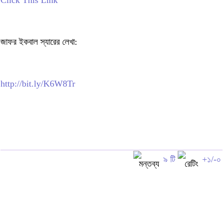
Click This Link
জাফর ইকবাল স্যারের লেখা:
http://bit.ly/K6W8Tr
৯ টি
+১/-০