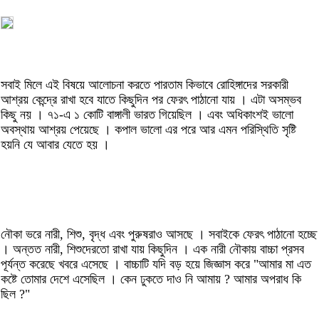
সবাই মিলে এই বিষয়ে আলোচনা করতে পারতাম কিভাবে রোহিঙ্গাদের সরকারী
আশ্রয় কেন্দ্রে রাখা হবে যাতে কিছুদিন পর ফেরৎ পাঠানো যায় । এটা অসম্ভব
কিছু নয় । ৭১-এ ১ কোটি বাঙ্গালী ভারত গিয়েছিল । এবং অধিকাংশই ভালো
অবস্থায় আশ্রয় পেয়েছে । কপাল ভালো এর পরে আর এমন পরিস্থিতি সৃষ্টি
হয়নি যে আবার যেতে হয় ।
নৌকা ভরে নারী, শিশু, বৃদ্ধ এবং পুরুষরাও আসছে । সবাইকে ফেরৎ পাঠানো হচ্ছে
। অন্তত নারী, শিশুদেরতো রাখা যায় কিছুদিন । এক নারী নৌকায় বাচ্চা প্রসব
পূর্যন্ত করেছে খবরে এসেছে । বাচ্চাটি যদি বড় হয়ে জিজ্ঞাস করে "আমার মা এত
কষ্টে তোমার দেশে এসেছিল । কেন ঢুকতে দাও নি আমায় ? আমার অপরাধ কি
ছিল ?"