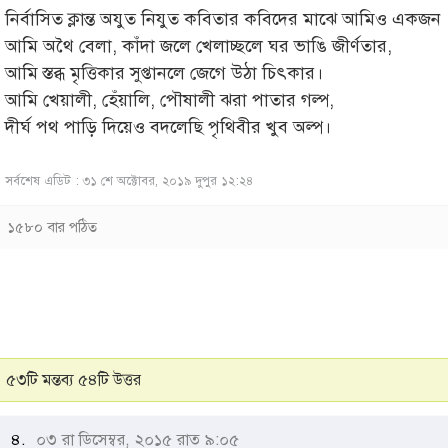
নির্বাসিত ক্লান্ত অযুত নিযুত কবিতার কবিদের মাঝে আমিও একজন
আমি অথৈ বেলা, কাঁদা জলে খেলাচ্ছলে ঘর ভাঙি জীর্ণতার,
আমি স্তব্ধ মৃত্তিকার সুপ্তানলে জেগে উঠা চিৎকার।
আমি খেয়ালী, হেঁয়ালি, পৌষালী ঝরা পাতার গল্প,
দীর্ঘ পথ পাড়ি দিয়েও বদলেছি পৃথিবীর খুব অল্প।
সর্বশেষ এডিট : ৩১ শে অক্টোবর, ২০১৯ দুপুর ১২:২৪
১৫৮০ বার পঠিত
৫৩টি মন্তব্য ৫৪টি উত্তর
৪.
০৩ রা ডিসেম্বর, ২০১৫ রাত ৯:০৫