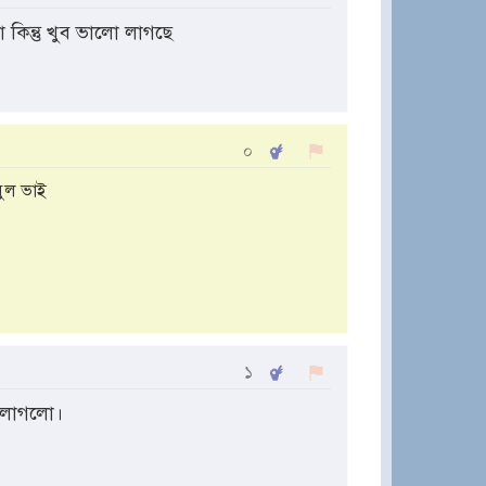
 কিন্তু খুব ভালো লাগছে
০
মুল ভাই
১
ো লাগলো।