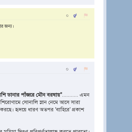
০
র জন্য।
০
 নিশি ডানার পাঁজরে মৌন বরষায়"
........... এমন
 শিরোণামে সোনালি স্নান নেমে আসে সারা
ে করছে। হৃদয়ে ধারণ অতপর 'বাহিরে' প্রকাশ
মের মহিমা দিগুণ পরিপূর্ণতালাভ করতে পারতো।