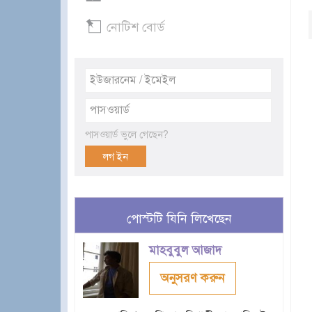
নোটিশ বোর্ড
পাসওয়ার্ড ভুলে গেছেন?
পোস্টটি যিনি লিখেছেন
মাহবুবুল আজাদ
অনুসরণ করুন