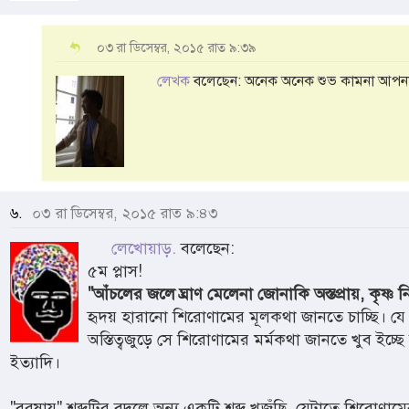
০৩ রা ডিসেম্বর, ২০১৫ রাত ৯:৩৯
লেখক
বলেছেন: অনেক অনেক শুভ কামনা আপনা
৬.
০৩ রা ডিসেম্বর, ২০১৫ রাত ৯:৪৩
লেখোয়াড়.
বলেছেন:
৫ম প্লাস!
"আঁচলের জলে ঘ্রাণ মেলেনা জোনাকি অস্তপ্রায়, কৃষ্ণ
হৃদয় হারানো শিরোণামের মূলকথা জানতে চাচ্ছি। যে
অস্তিত্বজুড়ে সে শিরোণামের মর্মকথা জানতে খুব ইচ্ছ
ইত্যাদি।
"বরষায়" শব্দটির বদলে অন্য একটি শব্দ খুজঁছি, যেটাতে শিরোণা