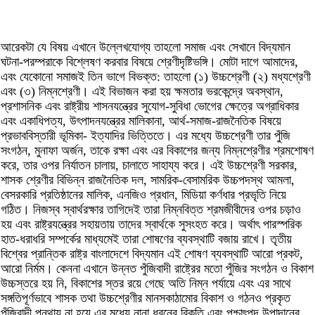
আরেকটা যে বিষয় এখানে উল্লেখযোগ্য তাহলো সমাজ এবং সেখানে বিদ্যমান
ঘটনা-পরম্পরাকে বিশ্লেষণ করবার বিষয়ে শ্রেণীদৃষ্টিভঙ্গি। মোটা দাগে আমাদের,
এবং যেকোনো সমাজই তিন ভাগে বিভক্ত: তাহলো (১) উচ্চশ্রেণী (২) মধ্যশ্রেণী
এবং (৩) নিম্নশ্রেণী। এই বিভাজন করা হয় ক্ষমতার ভরকেন্দ্রে অবস্থান,
প্রশাসনিক এবং রাষ্ট্রীয় শাসনযন্ত্রের সুযোগ-সুবিধা ভোগের ক্ষেত্রে অগ্রাধিকার
এবং একাধিপত্য, উৎপাদনযন্ত্রের মালিকানা, আর্থ-সমাজ-রাজনৈতিক বিষয়ে
প্রভাববিস্তারী ভূমিকা- ইত্যাদির ভিত্তিতে। এর মধ্যে উচ্চশ্রেণী তার পুঁজি
সংগঠন, মুনাফা অর্জন, তাকে রক্ষা এবং এর বিকাশের জন্য নিম্নশ্রেণীর শ্রমশোষণ
করে, তার ওপর নির্যাতন চালায়, চালাতে সাহায্য করে। এই উচ্চশ্রেণী সরকার,
শাসক শ্রেণীর বিভিন্ন রাজনৈতিক দল, সামরিক-বেসামরিক উচ্চপদস্থ আমলা,
বেসরকারি প্রতিষ্ঠানের মালিক, এনজিও প্রধান, মিডিয়া কর্ণধার প্রভৃতি নিয়ে
গঠিত। নিজস্ব স্বার্থরক্ষার তাগিদেই তারা নিম্নবিত্ত শ্রমজীবীদের ওপর চড়াও
হয় এবং রাষ্ট্রযন্ত্রের সহায়তায় তাদের স্বার্থকে সুসংহত করে। অর্থাৎ পারস্পরিক
হাত-ধরাধরি সম্পর্কের মাধ্যমেই তারা শোষণের ব্যবস্থাটি বজায় রাখে। তৃতীয়
বিশ্বের প্রান্তিক রাষ্ট্র বাংলাদেশে বিদ্যমান এই শোষণ ব্যবস্থাটি আরো প্রকট,
আরো নির্মম। কেননা এখানে উন্নত পুঁজিবাদী রাষ্ট্রের মতো পুঁজির সংগঠন ও বিকাশ
উচ্চস্তরে হয় নি, বিকাশের স্তর রয়ে গেছে অতি নিম্ন পর্যায়ে এবং এর সাথে
সঙ্গতিপূর্ণভাবে শাসক তথা উচ্চশ্রেণীর মানসকাঠামোর বিকাশ ও গঠনও প্রকৃত
পুঁজিবাদী পন্থায় না হয়ে এর মধ্যে নানা ধরনের বিকৃতি এবং পশ্চাৎপদ উপাদানের