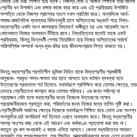
মেধাবী এবং উচ্চ শিক্ষিত হয়ে থাকে। নিজস্ব মেধা ও অর্জিত শিক্ষাকে তারা মালিক
শ্রেণীর ধন উপার্জন এবং রক্ষার কাজে ব্যয় করে এবং এই প্রক্রিয়ায় উপার্জিত
সম্পত্তি থেকে নিজস্ব প্রাপ্যের অংশে দখল প্রতিষ্ঠা করে। অন্যদিকে আর্থ-
সমাজ-রাজনৈতিক ব্যবস্থার বিভিন্নমুখী চাপে অস্তিত্বের সঙ্কটে পড়ে নিম্ন-
মধ্যশ্রেণীর একটা অংশ কালক্রমে নিম্নবর্গে অঙ্গীভূত হয় এবং আরেকটা অংশ
কোনোমতে নিজের অবস্থান টিকিয়ে রাখে। নিম্নবিত্তের মতোই তাকে একই
প্রক্রিয়ায়, কিন্তু ভিন্নধর্মী পেশায় নিয়োজিত হয়ে নিজের অস্তিত্বের স্বার্থে
পারিপার্শ্বিক সম্পর্কে অন্ধ-মূক-বধির হয়ে জীবনসংগ্রামে লিপ্ত থাকতে হয়।
কিন্তু মধ্যশ্রেণীর প্রগতিশীল ভূমিকা নিহিত থাকে নিম্নশ্রেণীর শ্রমজীবী
মানুষকে- প্রকৃত শাসন-ক্ষমতা যার হাতে আসতে হবে বর্তমান ব্যবস্থা হতে
উত্তরণের প্রধানতম শর্ত হিসেবে- যথার্থরূপে প্রশিক্ষিত করে তোলার ক্ষেত্রে, তার
ভেতরে শ্রেণীচেতনা জাগ্রত করে তোলার পরিসরে। এর জন্য সর্বাগ্রে যা
প্রয়োজন সেটা হলো মধ্যশ্রেণীর মধ্যে নিজেকে উত্তরণের লক্ষ্যে
প্রয়োজনীয়ভাবে প্রস্তুত করা, পরিবর্তনের জন্য নিজের মধ্যে তাগিদ সৃষ্টি করা।
শ্রেণীদৃষ্টিভঙ্গি অর্জনের ক্ষেত্রে নিজেকে যথার্থরূপে শিক্ষিত করে তোলা এবং সংলগ্ন
সংস্কৃতির চর্চা অপরিহার্য শর্ত হিসেবে এখানে অবস্থান করে। কিন্তু মধ্যশ্রেণীর
সমগ্র অংশের কাছ থেকে এই আচরণ এবং কর্মকাণ্ড প্রত্যাশা করা যায় না।
বস্তুত খুব কম সংখ্যকই এ কাজে এগিয়ে আসবে। কেননা মধ্যবিত্তের সাধারণ
সংস্কৃতি তার পশ্চাদপসরণতা, তার পিছুটান, আত্মকেন্দ্রিকতার মধ্যে এতো দৃঢ়ভাবে