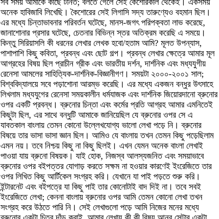
সব সময় আমাকে কাছে টানত; বলতে গেলে সেই কৈশোরকাল থেকেই। একসময়
অনেক হাবিজাবি লিখেছি। কৈশোরের সেই লিগাসি সদ্য তারুণ্যেও বহমান ছিল।
এর মধ্যে চিন্তাভাবনার পরিবর্তন ঘটেছে, মানস-জগৎ পরিপক্বতা লাভ করেছে,
জানাশোনার প্রসার ঘটেছে, চেতনার বিভিন্ন স্তর অতিক্রম করেছি এ সময়ে।
কিন্তু সিরিয়াসলি কী ধরনের লেখার লেখক হবো/হতাম আমি? মূলত উপন্যাস,
পাশাপাশি কিছু কবিতা, প্রবন্ধ এবং ছোট গল্প। প্রবন্ধ লেখার ক্ষেত্রে আমার মূল
আগ্রহের বিষয় ছিল প্রাচীন গ্রীক এবং ভারতীয় দর্শন, দার্শনিক এবং মধ্যযুগীয়
রেনেসা আমলের সাহিত্যিক-দার্শনিক-বিজ্ঞানীগণ। সময়টা ২০০০-২০০১ সাল;
বিশ্ববিদ্যালয়ে সবে পড়াশোনা আরম্ভ করেছি। এর মধ্যে একজন বন্ধুর উৎসাহে
লিখলাম মধ্যযুগের রেনেসা সময়কালীন ধর্মযাজক এবং দার্শনিক জিয়োরদানো ব্রুনোর
ওপর একটি প্রবন্ধ। ব্রুনোর চিন্তা এবং কর্মের প্রতি আগ্রহ আমার এমনিতেই
কিছুটা ছিল, এর সাথে বন্ধুটি আমাকে জানিয়েছিল যে ব্রুনোর ওপর সে এ
যাবতকাল বাংলায় তেমন কোনো উল্লেখযোগ্য ভালো লেখা পড়ে নি। ব্রুনোর
বিষয়ে তার ভাসা ভাসা জ্ঞান ছিল। আমিও যে বাংলায় তখন তেমন কিছু পড়েছিলাম
এমন নয়। তবে নিশ্চয় কিছু না কিছু ছিলই। এখন যেমন অনেক বাংলা লেখাই
পাওয়া যায় ব্রুনো বিষয়ক। যাই হোক, নিজস্ব আলস্যজনিত এবং সময়াভাবে
ব্রুনোর ওপর বইপত্তর যোগাড় করতে সক্ষম না হওয়ার কারণেই ইংরেজিতে তার
ওপর লিখিত কিছু আর্টিকেল সংগ্রহ করি। যেখানে যা পাই পড়তে শুরু করি।
ইন্টারনেট এবং বইপত্রে যা কিছু পাই তার কোনোটাই বাদ দিই না। তবে সবই
ইংরেজিতে লেখা; কেননা বাংলায় ব্রুনোর ওপর আমি তেমন কোনো লেখা তখন
সংগ্রহ করে উঠতে পারি নি। সেই লেখাগুলো পড়ে আমি নিজের মনের মধ্যে
ব্রুনোর একটা চিত্র দাঁড় করাই, আমার লেখায় কী কী বিষয় আনব সেটার একটা