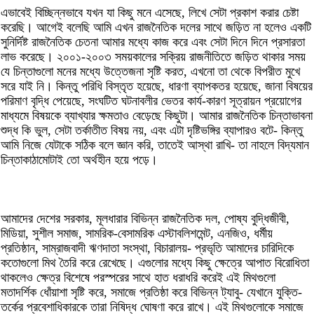
এভাবেই বিচ্ছিন্নভাবে যখন যা কিছু মনে এসেছে, লিখে সেটা প্রকাশ করার চেষ্টা
করেছি। আগেই বলেছি আমি এখন রাজনৈতিক দলের সাথে জড়িত না হলেও একটি
সুনির্দিষ্ট রাজনৈতিক চেতনা আমার মধ্যে কাজ করে এবং সেটা দিনে দিনে প্রসারতা
লাভ করেছে। ২০০১-২০০৩ সময়কালের সক্রিয় রাজনীতিতে জড়িত থাকার সময়
যে চিন্তাগুলো মনের মধ্যে উত্তেজনা সৃষ্টি করত, এখনো তা থেকে বিপরীত মুখে
সরে যাই নি। কিন্তু পরিধি বিস্তৃত হয়েছে, ধারণা ব্যাপকতর হয়েছে, জানা বিষয়ের
পরিমাণ বৃদ্ধি পেয়েছে, সংঘটিত ঘটনাবলীর ভেতর কার্য-কারণ সূত্রায়ন প্রয়োগের
মাধ্যমে বিষয়কে ব্যাখ্যার ক্ষমতাও বেড়েছে কিছুটা। আমার রাজনৈতিক চিন্তাভাবনা
শুদ্ধ কি ভুল, সেটা তর্কাতীত বিষয় নয়, এবং এটা দৃষ্টিভঙ্গির ব্যাপারও বটে- কিন্তু
আমি নিজে যেটাকে সঠিক বলে জ্ঞান করি, তাতেই আস্থা রাখি- তা নাহলে বিদ্যমান
চিন্তাকাঠামোটাই তো অর্থহীন হয়ে পড়ে।
আমাদের দেশের সরকার, মূলধারার বিভিন্ন রাজনৈতিক দল, পোষ্য বুদ্ধিজীবী,
মিডিয়া, সুশীল সমাজ, সামরিক-বেসামরিক এস্টাবলিশমেন্ট, এনজিও, ধর্মীয়
প্রতিষ্ঠান, সাম্রাজবাদী ঋণদাতা সংস্থা, বিচারালয়- প্রভৃতি আমাদের চারিদিকে
কতোগুলো মিথ তৈরি করে রেখেছে। এগুলোর মধ্যে কিছু ক্ষেত্রে আপাত বিরোধিতা
থাকলেও ক্ষেত্র বিশেষে পরস্পরের সাথে হাত ধরাধরি করেই এই মিথগুলো
মতাদর্শিক ধোঁয়াশা সৃষ্টি করে, সমাজে প্রতিষ্ঠা করে বিভিন্ন ট্যাবু- যেখানে যুক্তি-
তর্কের প্রবেশাধিকারকে তারা নিষিদ্ধ ঘোষণা করে রাখে। এই মিথগুলোকে সমাজে