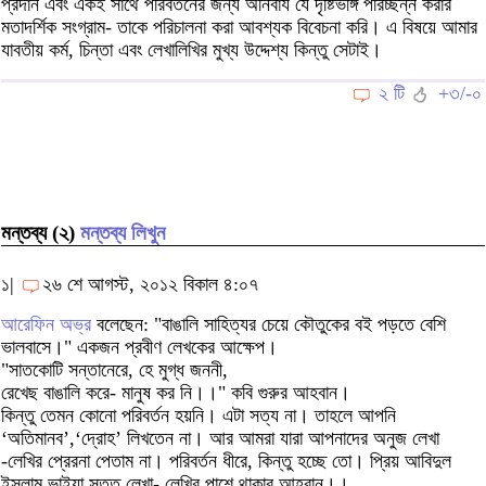
প্রদান এবং একই সাথে পরিবর্তনের জন্য অনিবার্য যে দৃষ্টিভঙ্গি পরিচ্ছন্ন করার
মতাদর্শিক সংগ্রাম- তাকে পরিচালনা করা আবশ্যক বিবেচনা করি। এ বিষয়ে আমার
যাবতীয় কর্ম, চিন্তা এবং লেখালিখির মুখ্য উদ্দেশ্য কিন্তু সেটাই।
২ টি
+৩/-০
মন্তব্য (২)
মন্তব্য লিখুন
১|
২৬ শে আগস্ট, ২০১২ বিকাল ৪:০৭
আরেফিন অভ্র
বলেছেন: "বাঙালি সাহিত্যর চেয়ে কৌতুকের বই পড়তে বেশি
ভালবাসে।" একজন প্রবীণ লেখকের আক্ষেপ।
"সাতকোটি সন্তানেরে, হে মুগ্ধ জননী,
রেখেছ বাঙালি করে- মানুষ কর নি।।" কবি গুরুর আহবান।
কিন্তু তেমন কোনো পরিবর্তন হয়নি। এটা সত্য না। তাহলে আপনি
‘অতিমানব’,‘‌দ্রোহ’ লিখতেন না। আর আমরা যারা আপনাদের অনুজ লেখা
-লেখির প্রেরনা পেতাম না। পরিবর্তন ধীরে, কিন্তু হচ্ছে তো। প্রিয় আবিদুল
ইসলাম ভাইয়া সতত লেখা- লেখির পাশে থাকার আহবান।।