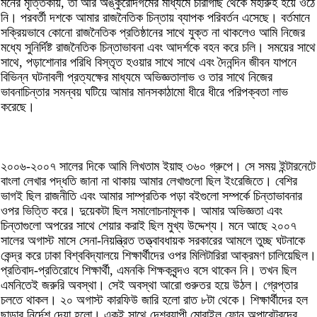
মনের মৃত্তিকায়, তা আর অঙ্কুরোদগমের মাধ্যমে চারাগাছ থেকে মহীরুহ হয়ে ওঠে
নি। পরবর্তী দশকে আমার রাজনৈতিক চিন্তায় ব্যাপক পরিবর্তন এসেছে। বর্তমানে
সক্রিয়ভাবে কোনো রাজনৈতিক প্রতিষ্ঠানের সাথে যুক্ত না থাকলেও আমি নিজের
মধ্যে সুনির্দিষ্ট রাজনৈতিক চিন্তাভাবনা এবং আদর্শকে বহন করে চলি। সময়ের সাথে
সাথে, পড়াশোনার পরিধি বিস্তৃত হওয়ার সাথে সাথে এবং দৈনন্দিন জীবন যাপনে
বিভিন্ন ঘটনাবলী প্রত্যক্ষের মাধ্যমে অভিজ্ঞতালাভ ও তার সাথে নিজের
ভাবনাচিন্তার সমন্বয় ঘটিয়ে আমার মানসকাঠামো ধীরে ধীরে পরিপক্বতা লাভ
করেছে।
২০০৬-২০০৭ সালের দিকে আমি লিখতাম ইয়াহু ৩৬০ গ্রুপে। সে সময় ইন্টারনেটে
বাংলা লেখার পদ্ধতি জানা না থাকায় আমার লেখাগুলো ছিল ইংরেজিতে। বেশির
ভাগই ছিল রাজনীতি এবং আমার সাম্প্রতিক পড়া বইগুলো সম্পর্কে চিন্তাভাবনার
ওপর ভিত্তি করে। দুয়েকটা ছিল সমালোচনামূলক। আমার অভিজ্ঞতা এবং
চিন্তাগুলো অপরের সাথে শেয়ার করাই ছিল মুখ্য উদ্দেশ্য। মনে আছে ২০০৭
সালের অগাস্ট মাসে সেনা-নিয়ন্ত্রিত তত্ত্বাবধায়ক সরকারের আমলে তুচ্ছ ঘটনাকে
কেন্দ্র করে ঢাকা বিশ্ববিদ্যালয়ে শিক্ষার্থীদের ওপর মিলিটারিরা আক্রমণ চালিয়েছিল।
প্রতিবাদ-প্রতিরোধে শিক্ষার্থী, এমনকি শিক্ষকবৃন্দও বসে থাকেন নি। তখন ছিল
এমনিতেই জরুরি অবস্থা। সেই অবস্থা আরো গুরুতর হয়ে উঠল। গ্রেপ্তার
চলতে থাকল। ২০ অগাস্ট কারফিউ জারি হলো রাত ৮টা থেকে। শিক্ষার্থীদের হল
ছাড়ার নির্দেশ দেয়া হলো। একই সাথে দেশব্যাপী মোবাইল ফোন অপারেটরদের