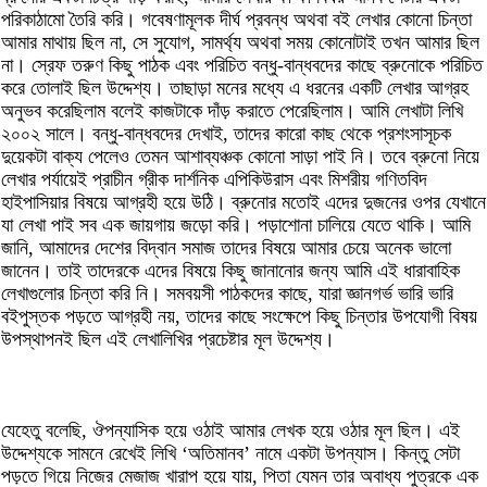
পরিকাঠামো তৈরি করি। গবেষণামূলক দীর্ঘ প্রবন্ধ অথবা বই লেখার কোনো চিন্তা
আমার মাথায় ছিল না, সে সুযোগ, সামর্থ্য অথবা সময় কোনোটাই তখন আমার ছিল
না। স্রেফ তরুণ কিছু পাঠক এবং পরিচিত বন্ধু-বান্ধবদের কাছে ব্রুনোকে পরিচিত
করে তোলাই ছিল উদ্দেশ্য। তাছাড়া মনের মধ্যে এ ধরনের একটি লেখার আগ্রহ
অনুভব করেছিলাম বলেই কাজটাকে দাঁড় করাতে পেরেছিলাম। আমি লেখাটা লিখি
২০০২ সালে। বন্ধু-বান্ধবদের দেখাই, তাদের কারো কাছ থেকে প্রশংসাসূচক
দুয়েকটা বাক্য পেলেও তেমন আশাব্যঞ্চক কোনো সাড়া পাই নি। তবে ব্রুনো নিয়ে
লেখার পর্যায়েই প্রাচীন গ্রীক দার্শনিক এপিকিউরাস এবং মিশরীয় গণিতবিদ
হাইপাসিয়ার বিষয়ে আগ্রহী হয়ে উঠি। ব্রুনোর মতোই এদের দুজনের ওপর যেখানে
যা লেখা পাই সব এক জায়গায় জড়ো করি। পড়াশোনা চালিয়ে যেতে থাকি। আমি
জানি, আমাদের দেশের বিদ্বান সমাজ তাদের বিষয়ে আমার চেয়ে অনেক ভালো
জানেন। তাই তাদেরকে এদের বিষয়ে কিছু জানানোর জন্য আমি এই ধারাবাহিক
লেখাগুলোর চিন্তা করি নি। সমবয়সী পাঠকদের কাছে, যারা জ্ঞানগর্ভ ভারি ভারি
বইপুস্তক পড়তে আগ্রহী নয়, তাদের কাছে সংক্ষেপে কিছু চিন্তার উপযোগী বিষয়
উপস্থাপনই ছিল এই লেখালিখির প্রচেষ্টার মূল উদ্দেশ্য।
যেহেতু বলেছি, ঔপন্যাসিক হয়ে ওঠাই আমার লেখক হয়ে ওঠার মূল ছিল। এই
উদ্দেশ্যকে সামনে রেখেই লিখি ‘অতিমানব’ নামে একটা উপন্যাস। কিন্তু সেটা
পড়তে গিয়ে নিজের মেজাজ খারাপ হয়ে যায়, পিতা যেমন তার অবাধ্য পুত্রকে এক