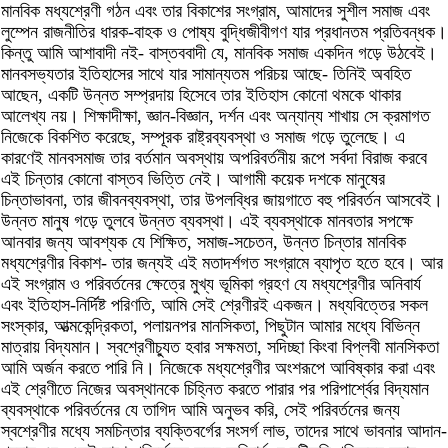
মানবিক মধ্যশ্রেণী গঠন এবং তার বিকাশের সংগ্রাম, আমাদের সুশীল সমাজ এবং
লুম্পেন রাজনীতির ধারক-বাহক ও পোষ্য বুদ্ধিজীবীগণ যার প্রধানতম প্রতিবন্ধক।
কিন্তু আমি আশাবাদী নই- বাস্তববাদী যে, মানবিক সমাজ একদিন গড়ে উঠবেই।
মানবসভ্যতার ইতিহাসের সাথে যার সামান্যতম পরিচয় আছে- তিনিই অবহিত
আছেন, একটি উন্নত সম্প্রদায় হিসেবে তার ইতিহাস কোনো থমকে থাকার
আলেখ্য নয়। শিক্ষাদীক্ষা, জ্ঞান-বিজ্ঞান, দর্শন এবং অন্যান্য শাখায় সে ক্রমাগত
নিজেকে বিকশিত করেছে, সম্পূরক রাষ্ট্রব্যবস্থা ও সমাজ গড়ে তুলেছে। এ
কারণেই মানবসমাজ তার বর্তমান অবস্থায় অপরিবর্তনীয় রূপে সর্বদা বিরাজ করবে
এই চিন্তার কোনো বাস্তব ভিত্তি নেই। আগামী কয়েক দশকে মানুষের
চিন্তাভাবনা, তার জীবনব্যবস্থা, তার উপলব্ধির জায়গাতে বহু পরিবর্তন আসবেই।
উন্নত মানুষ গড়ে তুলবে উন্নত ব্যবস্থা। এই ব্যবস্থাকে মানবতার সপক্ষে
আনবার জন্য আবশ্যক যে শিক্ষিত, সমাজ-সচেতন, উন্নত চিন্তার মানবিক
মধ্যশ্রেণীর বিকাশ- তার জন্যই এই মতাদর্শগত সংগ্রামে ব্যাপৃত হতে হবে। আর
এই সংগ্রাম ও পরিবর্তনের ক্ষেত্রে মুখ্য ভূমিকা গ্রহণ যে মধ্যশ্রেণীর অনিবার্য
এবং ইতিহাস-নির্দিষ্ট পরিণতি, আমি সেই শ্রেণীরই একজন। মধ্যবিত্তের সকল
সংস্কার, আত্মকেন্দ্রিকতা, পলায়নপর মানসিকতা, পিছুটান আমার মধ্যে বিভিন্ন
মাত্রায় বিদ্যমান। স্বশ্রেণীচ্যুত হবার সক্ষমতা, সদিচ্ছা কিংবা বিপ্লবী মানসিকতা
আমি অর্জন করতে পারি নি। নিজেকে মধ্যশ্রেণীর অংশরূপে আবিষ্কার করা এবং
এই শ্রেণীতে নিজের অবস্থানকে চিহ্নিত করতে পারার পর পরিপার্শ্বের বিদ্যমান
ব্যবস্থাকে পরিবর্তনের যে তাগিদ আমি অনুভব করি, সেই পরিবর্তনের জন্য
স্বশ্রেণীর মধ্যে সমচিন্তার ব্যক্তিবর্গের সংসর্গ লাভ, তাদের সাথে ভাবনার আদান-