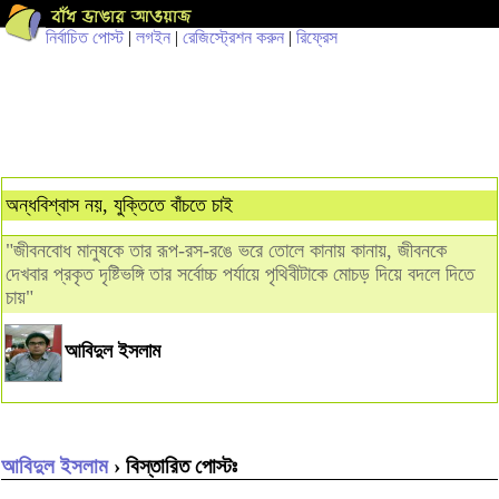
নির্বাচিত পোস্ট
|
লগইন
|
রেজিস্ট্রেশন করুন
|
রিফ্রেস
অন্ধবিশ্বাস নয়, যুক্তিতে বাঁচতে চাই
"জীবনবোধ মানুষকে তার রূপ-রস-রঙে ভরে তোলে কানায় কানায়, জীবনকে
দেখবার প্রকৃত দৃষ্টিভঙ্গি তার সর্বোচ্চ পর্যায়ে পৃথিবীটাকে মোচড় দিয়ে বদলে দিতে
চায়"
আবিদুল ইসলাম
আবিদুল ইসলাম
› বিস্তারিত পোস্টঃ