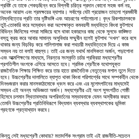
প্রবিষ্ট যে তাকে শেকড়ছিন্ন করে বিপ্লবী চরিত্র প্রদান কোনো সহজ কর্ম নয়,
অনেক আয়াস এবং শ্রমক্ষয়ের ব্যাপার। সর্বাগ্রে যেটা প্রয়োজন তাহলো শ্রমজীবী
নিম্নবিত্তের প্রতি তার দৃষ্টিভঙ্গি এবং আচরণের পর্যালোচনা। বৃদ্ধ রিকশাচালককে
তুই-তোকারি করে সম্বোধন করা অপেক্ষাকৃত কমবয়সী মধ্যবিত্ত কিংবা ফুটপাথে
বিভিন্ন জিনিসের পসরা সাজিয়ে বসে থাকা হকারদের কাছ থেকে সুলভে কাঙ্ক্ষিত
বস্তু ক্রয় করে আবার সামান্য অসুবিধার সম্মুখীন হলেই ফুটপাথ ‘দখল’ করে বসে
থাকার জন্য বিড়বিড় করে গালিগালাজ করা পথচারী মধ্যবিত্তকে দিয়ে এ কাজ
সম্ভব নয় তা বলাই বাহুল্য। তাই এর জন্য যথার্থ মানসিকতা অর্জন, পড়াশোনা
এবং আত্মশিক্ষণের মাধ্যমে, নিরন্তর সংস্কৃতি চর্চার প্রক্রিয়া মধ্যশ্রেণীর
প্রগতিশীল অংশকে এগিয়ে আসতে হবে। শ্রমিক শ্রেণীকে যথোপযুক্ত
রাজনৈতিক শিক্ষায় শিক্ষিত করে তার হাতে রাজনৈতিক নেতৃত্বের মশাল তুলে দিতে
হবে। উচ্চশ্রেণীর দালালিতে ব্যাপৃত থাকা কিংবা পরিপার্শ্বের সাথে সম্পর্কহীন থেকে
দিনগুজরান করার মানসকাঠামোকে ধ্বংস করে এবং এর মূলোৎপাটনের মাধ্যমেই
সম্ভব এই অনন্য অভিজ্ঞতা অর্জন। মধ্যশ্রেণীর এই অংশ সুসংগঠিত গোষ্ঠী
হিসেবে চলমান স্থিতাবস্থার অপরিবর্তনের সম্ভাবনাকে যেমন অস্বীকার করবে
তেমনি উচ্চশ্রেণীর প্রতিনিধিরূপে বিদ্যমান ব্যবস্থার ব্যবস্থাপকের ভূমিকা
গ্রহণকে প্রত্যাখ্যান করবে।
কিন্তু সেই মধ্যশ্রেণী কোথায়? মতাদর্শিক সংগ্রাম তাই এই রাজনীতি-সচেতন