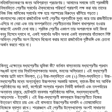
মহিমান্বিতকরণের জন্য অবিশ্রান্ত প্রচারণায়। আমাদের সমাজে তাই শ্রমজীবী
নিম্নবিত্ত শ্রেণীর স্বার্থের ঐক্যবোধের পরিবর্তে প্রায়শই লক্ষ করা যায় তাদের
নিজ নিজ মালিকের স্বার্থের পক্ষ হয়ে পরস্পরের বিরুদ্ধে ঝাঁপিয়ে পড়তে।
বাংলাদেশের কোনো রাজনৈতিক দলই শ্রেণীর প্রশ্নটিকে মুখ্য করে তার রাজনীতিকে
এগিয়ে না নেয়া এবং তার ফলশ্রুতিতে শ্রেণীচেতনার বিকাশ বাধাগ্রস্থ হওয়ার
কারণেই এমনটা দেখা যায়। শ্রমিক শ্রেণীর একাংশ তার অপরাংশকে ভাই কিংবা
বন্ধু হিসেবে দ্যাখে না, একই স্বার্থের অধীন অথবা একই ব্যবস্থার যাঁতাকলে পিষ্ট
অভিন্ন শ্রেণীর অংশ হিসেবে বিবেচনা করার মতো রাজনৈতিক দৃষ্টিভঙ্গি এবং চেতনা
অর্জন করতে পারে না।
কিন্তু এক্ষেত্রে মধ্যশ্রেণীর ভূমিকা কী? বর্তমান বাস্তবতায় মধ্যশ্রেণীর প্রধান
সঙ্কট হলো তার স্থিতিস্থাপকতার অভাব, মননের অস্থিরতা। এই মধ্যশ্রেণী
আবার দুটো ভাগে বিভক্ত, (১) উচ্চ-মধ্যবিত্ত এবং (২) নিম্ন-মধ্যবিত্ত। উচ্চ-
মধ্যশ্রেণীর মধ্যে অন্তর্ভুক্ত উচ্চপদস্থ সরকারি আমলা, ব্যাংক-বীমা সহ আর্থিক
প্রতিষ্ঠানের বড় কর্তা, কর্পোরেট সংস্থার প্রধান নির্বাহী কর্মকর্তা এবং তদপর্যায়ের
অন্যান্য চাকুরে, ছোটখাটো ব্যবসায় প্রতিষ্ঠানের মালিক, মধ্যস্বত্বভোগী,
আড়তদার - ইত্যাদি। এই উচ্চ-মধ্যশ্রেণী কালক্রমে উচ্চশ্রেণীতে নিজের
উত্তরণ ঘটাতে চায় এবং এই বাসনাতে উচ্চশ্রেণীর দালালি ও তোষামোদিতে
নিজেকে ব্যাপৃত রাখে। শহরাঞ্চলে এই শ্রেণীর উল্লেখযোগ্য অংশই সাধারণত