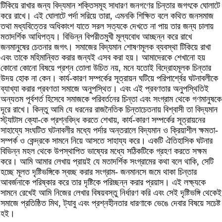
টিকিয়ে রাখার জন্য বিদ্যমান শক্তিসমূহ সাধারণ জনগণের চিন্তার জগৎকে ঘোলাটে
করে রাখে। এই ঘোলাটে পর্দা সরিয়ে তারা, এমনকি শিক্ষিত বলে কথিত জনসমাজ
তথা মধ্যবিত্তের অধিকাংশ যাতে সরল সত্যকে দেখতে না পায় তার জন্য চালায়
মতাদর্শিক আধিপত্য। বিভিন্ন বিপরীতমুখী মূল্যবোধ আচ্ছন্ন করে রাখে
জনমানুষের চেতনার জগৎ। সমাজের বিদ্যমান শোষণমূলক ব্যবস্থা টিকিয়ে রাখা
এবং তাকে মহিমান্বিত করার জন্যই এসব করা হয়। আমাদেরকে শেখানো হয়
কোনো কোনো বিষয়ে প্রশ্ন তোলা উচিত নয়, মনে যতোই বিদ্রোহমূলক চিন্তার
উদয় হোক না কেন। কার্য-কারণ সম্পর্কের সূত্রায়ন ঘটিয়ে পরিপার্শ্বের ঘটনাবলীকে
ব্যাখ্যা করার প্রবণতা সমাজে অনুপস্থিত। এবং এই প্রবণতার অনুপস্থিতিই
অন্যতম পূর্বশর্ত হিসেবে সমাজকে পরিবর্তনের চিন্তা এবং সংগ্রাম থেকে গণমানুষকে
দূরে রাখে। কিন্তু আমি যে ধরনের রাজনৈতিক চিন্তাচেতনায় বিশ্বাসী তা বিদ্যমান
স্ট্যাটাস ক্যো-কে প্রশ্নবিদ্ধ করতে শেখায়, কার্য-কারণ সম্পর্কের সূত্রায়নের
সাহায্যে সংঘটিত ঘটনাবলীর মধ্যে পর্দার অন্তরালে বিদ্যমান ও ক্রিয়াশীল ক্ষমতা-
সম্পর্ক ও কেন্দ্রকে সামনে নিয়ে আসতে সাহায্য করে। একটি ঐতিহাসিক ঘটনার
বিভিন্ন মহল থেকে উপস্থাপিত ভাষ্যের মধ্যে সঠিকটিকে গ্রহণ করতে সক্ষম
করে। আমি আমার লেখায় প্রায়ই যে মতাদর্শিক সংগ্রামের কথা বলে থাকি, সেটি
হচ্ছে মূলত দৃষ্টিভঙ্গিকে স্বচ্ছ করার সংগ্রাম- জনমানসে জমে থাকা চিন্তার
আবর্জনাকে পরিষ্কার করে তার দৃষ্টিকে পরিচ্ছন্ন করার প্রয়াস। এই লক্ষ্যকে
সামনে রেখেই আমি নিজের লেখার বিষয়বস্তু নির্ধারণ করি এবং সেই দৃষ্টিভঙ্গি থেকেই
সমাজে প্রতিষ্ঠিত মিথ, ট্যাবু এবং প্রশ্নহীনতার ধারণাকে ভেঙে দেবার বিষয়ে সচেষ্ট
হই।