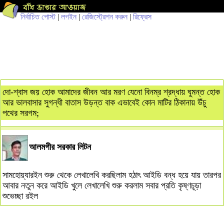
নির্বাচিত পোস্ট
|
লগইন
|
রেজিস্ট্রেশন করুন
|
রিফ্রেস
দো-শ্বাস জয় হোক আমাদের জীবন আর মরণ যেনো বিনম্র শ্রদ্ধায় ঘুমন্ত হোক
আর ভালবাসার সুগন্ধী বাতাস উড়ন্ত বাক এভাবেই কোন মাটির ঠিকানায় উঁচু
পথের সরগম;
আলমগীর সরকার লিটন
সামহোয়্যারইন শুরু থেকে লেখালেখি করছিলাম হঠাৎ আইডি বন্ধ হয়ে যায় তারপর
আবার নতুন করে আইডি খুলে লেখালেখি শুরু করলাম সবার প্রতি কৃষ্ণচূড়া
শুভেচ্ছা রইল