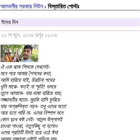
আলমগীর সরকার লিটন
› বিস্তারিত পোস্টঃ
ঈদের দিন
০১ লা জুন, ২০২৬ দুপুর ১২:০৬
ঐ এক ঝাক শিশুকে দেখলেই-
মনে পরে আমার শৈশবের কথা;
আমি হারিয়ে যাই, চিরচিনা পথের
ধূলি মাঝে- কতই না স্মৃতি! গুমরে
তুলে আমাকে- যার ভাষা হারিয়ে যায়;
লজ্জাবতীর মতো- মুচকি হাসি ফুরিয়ে
যায় অশ্রুসিক্ত নয়ন- তবু ওদের মতো
আর হতে পারি না- ওদের নিষ্পাপ মনে
কোন দুঃখ কষ্ট নেই- আনন্দ উল্লাসই
চাওয়া পাওয়া, নতুনকিছু না হলোও
ওদের প্রতিটি দিনই হয়ে ওঠে ঈদ!
আমার হাজারো চেষ্টাই গড়িয়ে যায়