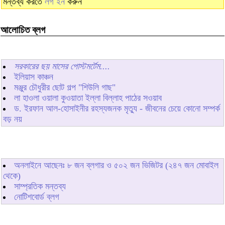
মন্তব্য করতে
লগ ইন
করুন
আলোচিত ব্লগ
সরকারের ছয় মাসের পোস্টমর্টেম....
ইলিয়াস কাঞ্চন
মঞ্জুর চৌধুরীর ছোট গল্প "শিউলি গাছ"
লা হাওলা ওয়ালা কুওয়াতা ইল্লা বিল্লাহ পাঠের সওয়াব
ড. ইরফান আল-হোসাইনীর রহস্যজনক মৃত্যু - জীবনের চেয়ে কোনো সম্পর্ক
বড় নয়
অনলাইনে আছেনঃ
৮
জন ব্লগার ও
৫০২
জন ভিজিটর (২৪৭ জন মোবাইল
থেকে)
সাম্প্রতিক মন্তব্য
নোটিশবোর্ড ব্লগ