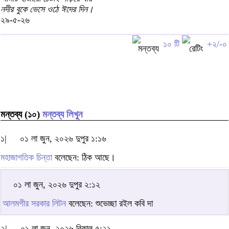
নদীর বুকে ভেসে ওঠে ঈদের দিন।
২৯-৫-২৬
১০ টি
+২/-০
মন্তব্য (১০)
মন্তব্য লিখুন
১|
০১ লা জুন, ২০২৬ দুপুর ১:১৬
মহাজাগতিক চিন্তা
বলেছেন: ঠিক আছে।
০১ লা জুন, ২০২৬ দুপুর ২:১২
আলমগীর সরকার লিটন
বলেছেন: শুভেচ্ছা রইল কবি দা
২|
০১ লা জুন, ২০২৬ বিকাল ৫:২১