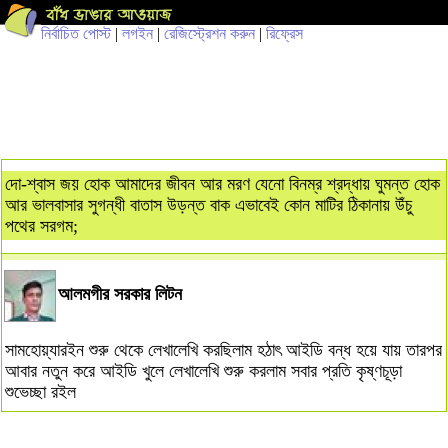
নির্বাচিত পোস্ট
|
লগইন
|
রেজিস্ট্রেশন করুন
|
রিফ্রেস
দো-শ্বাস জয় হোক আমাদের জীবন আর মরণ যেনো বিনম্র শ্রদ্ধায় ঘুমন্ত হোক
আর ভালবাসার সুগন্ধী বাতাস উড়ন্ত বাক এভাবেই কোন মাটির ঠিকানায় উঁচু
পথের সরগম;
আলমগীর সরকার লিটন
সামহোয়্যারইন শুরু থেকে লেখালেখি করছিলাম হঠাৎ আইডি বন্ধ হয়ে যায় তারপর
আবার নতুন করে আইডি খুলে লেখালেখি শুরু করলাম সবার প্রতি কৃষ্ণচূড়া
শুভেচ্ছা রইল