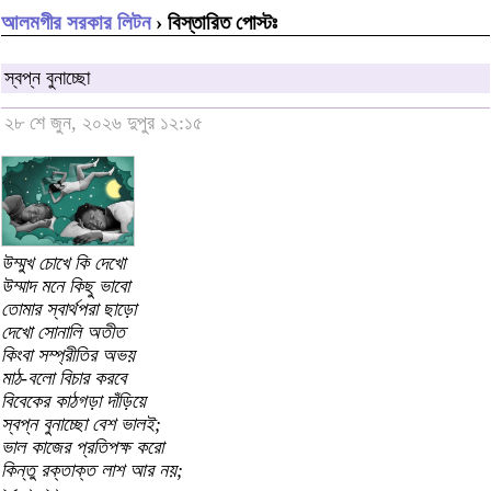
আলমগীর সরকার লিটন
› বিস্তারিত পোস্টঃ
স্বপ্ন বুনাচ্ছো
২৮ শে জুন, ২০২৬ দুপুর ১২:১৫
উম্মুখ চোখে কি দেখো
উম্মাদ মনে কিছু ভাবো
তোমার স্বার্থপরা ছাড়ো
দেখো সোনালি অতীত
কিংবা সম্প্রীতির অভয়
মাঠ-বলো বিচার করবে
বিবেকের কাঠগড়া দাঁড়িয়ে
স্বপ্ন বুনাচ্ছো বেশ ভালই;
ভাল কাজের প্রতিপক্ষ করো
কিন্তু রক্তাক্ত লাশ আর নয়;