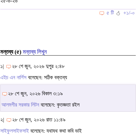
২৫-৬-২৬
৫ টি
+১/-০
মন্তব্য (৫)
মন্তব্য লিখুন
১|
২৮ শে জুন, ২০২৬ দুপুর ২:৪৮
এইচ এন নার্গিস
বলেছেন: সঠিক বক্তব্য
২৮ শে জুন, ২০২৬ বিকাল ৩:১৯
আলমগীর সরকার লিটন
বলেছেন: কৃতজ্ঞতা রইল
২|
২৮ শে জুন, ২০২৬ রাত ১১:৪৯
সাইফুলসাইফসাই
বলেছেন: যথাযথ কথা কবি ভাই