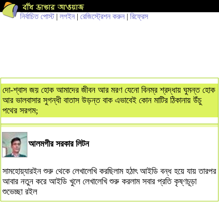
নির্বাচিত পোস্ট
|
লগইন
|
রেজিস্ট্রেশন করুন
|
রিফ্রেস
দো-শ্বাস জয় হোক আমাদের জীবন আর মরণ যেনো বিনম্র শ্রদ্ধায় ঘুমন্ত হোক
আর ভালবাসার সুগন্ধী বাতাস উড়ন্ত বাক এভাবেই কোন মাটির ঠিকানায় উঁচু
পথের সরগম;
আলমগীর সরকার লিটন
সামহোয়্যারইন শুরু থেকে লেখালেখি করছিলাম হঠাৎ আইডি বন্ধ হয়ে যায় তারপর
আবার নতুন করে আইডি খুলে লেখালেখি শুরু করলাম সবার প্রতি কৃষ্ণচূড়া
শুভেচ্ছা রইল