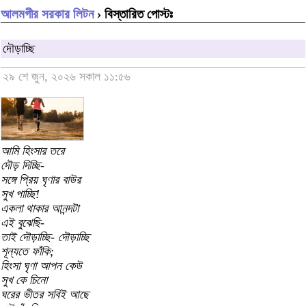
আলমগীর সরকার লিটন
› বিস্তারিত পোস্টঃ
দৌড়াচ্ছি
২৯ শে জুন, ২০২৬ সকাল ১১:৫৬
আমি হিংসার তরে
দৌড় দিচ্ছি-
সঙ্গে প্রিয় ঘৃণার বাউর
সুখ পাচ্ছি!
একলা থাকার আনন্দটা
এই বুঝেছি-
তাই দৌড়াচ্ছি- দৌড়াচ্ছি
শূন্যতে ফাঁকি;
হিংসা ঘৃণা আপন কেউ
সুখ কে চিনো
ঘরের ভীতর সবিই আছে