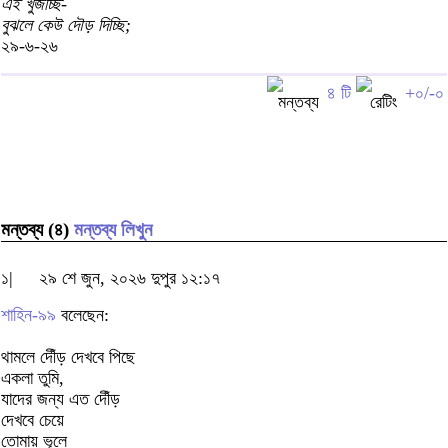
এই খুঁজচ্ছি-
বুঝলে কেউ দৌড় দিচ্ছি;
২৯-৬-২৬
৪ টি
+০/-০
মন্তব্য (৪)
মন্তব্য লিখুন
১|
২৯ শে জুন, ২০২৬ দুপুর ১২:১৭
শাহিন-৯৯
বলেছেন:
থামলে দেীঁড় দেখবে পিছে
একলা তুমি,
যাদের জন্য এত দেীঁড়
দেখবে চেয়ে
তোমায় ভূলে