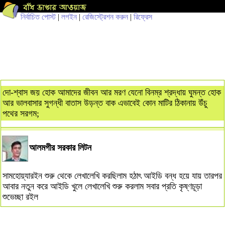
নির্বাচিত পোস্ট
|
লগইন
|
রেজিস্ট্রেশন করুন
|
রিফ্রেস
দো-শ্বাস জয় হোক আমাদের জীবন আর মরণ যেনো বিনম্র শ্রদ্ধায় ঘুমন্ত হোক
আর ভালবাসার সুগন্ধী বাতাস উড়ন্ত বাক এভাবেই কোন মাটির ঠিকানায় উঁচু
পথের সরগম;
আলমগীর সরকার লিটন
সামহোয়্যারইন শুরু থেকে লেখালেখি করছিলাম হঠাৎ আইডি বন্ধ হয়ে যায় তারপর
আবার নতুন করে আইডি খুলে লেখালেখি শুরু করলাম সবার প্রতি কৃষ্ণচূড়া
শুভেচ্ছা রইল