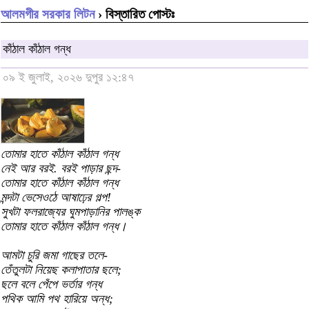
আলমগীর সরকার লিটন
› বিস্তারিত পোস্টঃ
কাঁঠাল কাঁঠাল গন্ধ
০৯ ই জুলাই, ২০২৬ দুপুর ১২:৪৭
তোমার হাতে কাঁঠাল কাঁঠাল গন্ধ
নেই আর বরই. বরই পাড়ার ছন্দ-
তোমার হাতে কাঁঠাল কাঁঠাল গন্ধ
মন্দটা ভেসেওঠে আষাঢ়ের গল্প!
সুখটা ফলরাজ্যের ঘুমপাড়ানির পালঙ্ক
তোমার হাতে কাঁঠাল কাঁঠাল গন্ধ।
আমটা চুরি জমা গাছের তলে-
তেঁতুলটা নিয়েছ কলাপাতার ছলে;
ছলে বলে পেঁপে ভর্তার গন্ধ
পথিক আমি পথ হারিয়ে অন্ধ;