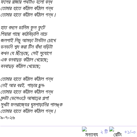
ফলের রাজার পথটাও হলো বন্ধ
তোমার হাতে কাঁঠাল কাঁঠাল গন্ধ
তোমার হাতে কাঁঠাল কাঁঠাল গন্ধ।
হাত বদলে ডালিম ফুল ফুটে
পিয়ারা গাছে কাঠবিড়ালি নাচে
জলপাই লিচু আমড়া টানটান চোখে
ডনডনি শব্দ করা টিন বাঁধা দড়িটা
কখন যে ছিঁড়েছে, সেই সুযোগে
এক বনবাদুড় কাঁঠাল খেয়েছে;
বনবাদুড় কাঁঠাল খেয়েছে;
তোমার হাতে কাঁঠাল কাঁঠাল গন্ধ
নেই আর বরই. পাড়ার ছন্দ-
তোমার হাতে কাঁঠাল কাঁঠাল গন্ধ
মন্দটা ভেসেওঠে আষাঢ়ের গল্প!
সুখটা ফলরাজ্যের ঘুমপাড়ানির পালঙ্ক
তোমার হাতে কাঁঠাল কাঁঠাল গন্ধ।
৯-৭-২৬
২ টি
+১/-০