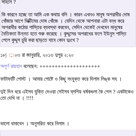
সাহসে ?
কি কারনে হচ্ছে তা আমি এক কথায় বলি । কারন এখনও মানুষ অপরাধীর দোষ
খোঁজার আগে ভিক্টিমের দোষ খোঁজে । যেদিন থেকে আপনারা এটা বন্ধ করে
অপরাধীর কঠোর শাস্তির ব্যবস্থা করবেন, সেদিন থেকেই দেখবেন মানুষের
নৈতিকতা উন্নত হতে শুরু করেছে । কুদ্দুসের অপরাধের ফলে ইউনুস শাস্তি
পেলে কুদ্দুস চুরি করা ছাড়তে যাবে কোন দুঃখে ?
১৮|
০৩ রা জানুয়ারি, ২০১৩ দুপুর ২:২০
অপূর্ণ রায়হান
বলেছেন: ++++++++++++++++++++
ফাটাফাটি পোস্ট । আমার পোষ্টে ও কিছু সংযুক্ত করে দিলাম লিঙ্ক সহ ।
দুই দিন ধরে এইসব যুক্তি দেওয়া সেইসব ব্লগিয় ধর্ষকগুলা কৈ গেল ? একটাকেও
তো দেখি না । !!!!
ভালো থাকবেন । অনুসরিত করে নিলাম ।