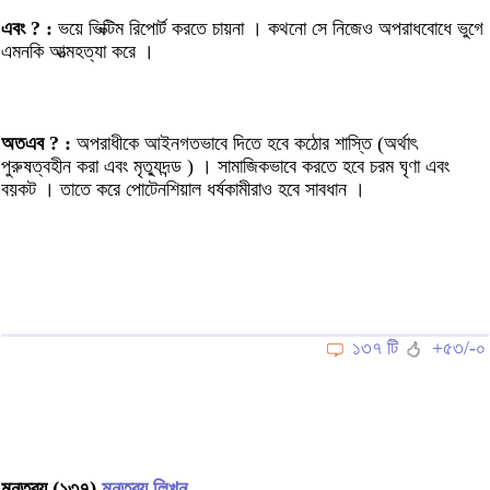
এবং ? :
ভয়ে ভিক্টিম রিপোর্ট করতে চায়না । কথনো সে নিজেও অপরাধবোধে ভুগে
এমনকি আত্মহত্যা করে ।
অতএব ? :
অপরাধীকে আইনগতভাবে দিতে হবে কঠোর শাস্তি (অর্থাৎ
পুরুষত্বহীন করা এবং মৃত্যুদন্ড ) । সামাজিকভাবে করতে হবে চরম ঘৃণা এবং
বয়কট । তাতে করে পোটেনশিয়াল ধর্ষকামীরাও হবে সাবধান ।
১৩৭ টি
+৫৩/-০
মন্তব্য (১৩৭)
মন্তব্য লিখুন