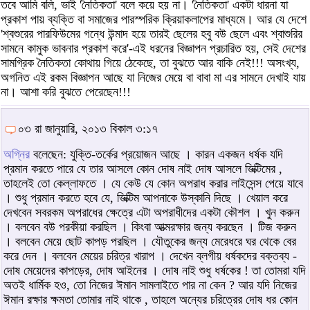
তবে আমি বলি, ভাই 'নৈতিকতা' বলে কয়ে হয় না। 'নৈতিকতা' একটা ধারনা যা
প্রকাশ পায় ব্যক্তি বা সমাজের পারস্পরিক ক্রিয়াকলাপের মাধ্যমে। আর যে দেশে
'শ্বশুরের পারফিউমের গন্ধে উন্মাদ হয়ে তারই ছেলের হবু বউ ছেলে এবং শ্বাশুরির
সামনে কামুক ভাবনার প্রকাশ করে'-এই ধরনের বিজ্ঞাপন প্রচারিত হয়, সেই দেশের
সামগ্রিক নৈতিকতা কোথায় গিয়ে ঠেকেছে, তা বুঝতে আর বাকি নেই!!! অসংখ্য,
অগনিত এই রকম বিজ্ঞাপন আছে যা নিজের মেয়ে বা বাবা মা এর সামনে দেখাই যায়
না। আশা করি বুঝতে পেরেছেন!!!
০৩ রা জানুয়ারি, ২০১৩ বিকাল ৩:১৭
অগ্নির
বলেছেন: যুক্তি-তর্কের প্রয়োজন আছে । কারন একজন ধর্ষক যদি
প্রমান করতে পারে যে তার আসলে কোন দোষ নাই দোষ আসলে ভিক্টিমের ,
তাহলেই তো কেল্লাফতে । যে কেউ যে কোন অপরাধ করার লাইসেন্স পেয়ে যাবে
। শুধু প্রমান করতে হবে যে, ভিক্টিম আপনাকে উস্কানি দিছে । খেয়াল করে
দেখবেন সবরকম অপরাধের ক্ষেত্রে এটা অপরাধীদের একটা কৌশল । খুন করুন
। বলবেন বউ পরকীয়া করছিল । কিংবা আত্মরক্ষার জন্য করছেন । টিজ করুন
। বলবেন মেয়ে ছোট কাপড় পরছিল । যৌতুকের জন্য মেরেধরে ঘর থেকে বের
করে দেন । বলবেন মেয়ের চরিত্র খারাপ । দেখেন ব্লগীয় ধর্ষকদের বক্তব্য -
দোষ মেয়েদের কাপড়ের, দোষ আইনের । দোষ নাই শুধু ধর্ষকের ! তা তোমরা যদি
অতই ধার্মিক হও, তো নিজের ঈমান সামলাইতে পার না কেন ? আর যদি নিজের
ঈমান রক্ষার ক্ষমতা তোমার নাই থাকে , তাহলে অন্যের চরিত্রের দোষ ধর কোন