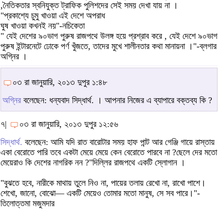
,নৈতিকতার স্বনিযুক্ত ট্রাফিক পুলিশদের সেই সময় দেখা যায় না ।
"প্রকাশ্যে চুমু খাওয়া এই দেশে অপরাধ
ঘুষ খাওয়া কখনই নয়"-নচিকেতা
" যেই দেশের ৯০ভাগ পুরুষ রাজপথে উলঙ্গ হয়ে প্রশ্রাব করে , যেই দেশে ৯০ভাগ
পুরুষ ইন্টারনেটে ঢোকে পর্ণ খুঁজতে, তাদের মুখে শালীনতার কথা মানায়না ।"-ব্লগার
অগ্নির ।
০৩ রা জানুয়ারি, ২০১৩ দুপুর ১:৪৮
অগ্নির
বলেছেন: ধন্যবাদ সিদ্ধার্থ. । আপনার নিজের এ ব্যাপারে বক্তব্য কি ?
৭|
০৩ রা জানুয়ারি, ২০১৩ দুপুর ১২:৫৬
সিদ্ধার্থ.
বলেছেন: আমি যদি রাত বারোটার সময় হাফ পান্ট আর গেঞ্জি গায়ে রাস্তায়
একা বেরোতে পারি তবে একটা মেয়ে মেয়ে কেন বেরোতে পারবে না ?ছেলে দের মতো
মেয়েরাও কি দেশের নাগরিক নন ?"দিল্লির রাজপথে একটি স্লোগান ।
"বুঝতে হবে, নারীকে মাথায় তুলে নিও না, পায়ের তলায় রেখো না, রাখো পাশে।
শেখো, জানো, বোঝো— একটি মেয়েও তোমার মতো মানুষ, সে সব পারে।"-
তিলোত্তমা মজুমদার