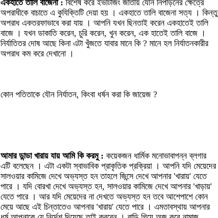
একহাতে তালি বাজেনা :
বিশেষ করে ইভটিজিং জাতীয় যৌন নিপীড়নের ক্ষেত্রে
অপরাধীকে বাচাতে এ কুযিক্তিটি দেয়া হয় । একহাতে তালি বাজেনা সত্য । কিন্তু
অপরাধ একতরফাভাবে করা যায় । আপনি যখন ছিনতাই করেন একহাতেই তালি
বাজে । যখন ডাকাতি করেন, চুরি করেন, খুন করেন, এক হাতেই তালি বাজে ।
নির্যাতিতর দোষ আছে কিনা এটা খুঁজতে যাবার মানে কি ? মানে হল নির্যাতনকারীর
অপরাধ কম করে দেখানো ।
কোন পতিতাকে যৌন নির্যাতন, কিংবা ধর্ষন করা কি জায়েজ ?
আমার ডান্ডা খারায় যায় আমি কি করমু :
কয়েকজন ধার্মিক মনোভাবাপন্ন ব্লগার
এটি বলেছেন । এটা একটা স্বাভাবিক প্রাকৃতিক প্রক্রিয়া । আপনি যদি মেয়েদের
সালওয়ার কামিজে দেখে অভ্যস্ত হন তাহলে জিন্সে দেখে আপনার 'খারায়' যেতে
পারে । যদি বোরখা দেখে অভ্যস্ত হন, সালওয়ার কামিজে দেখে আপনার 'খাড়ায়'
যেতে পারে । আর যদি মেয়েদের না দেখতে অভ্যস্ত হন তবে আশেপাশে কোন
মেয়ে আছে এই চিন্তাতেও আপনার 'খারায়' যেতে পারে । এমতাবস্থায় আপনার
ধর্ম আপনাকে যে নির্দেশ দিয়েছে তাই করবেন । বাড়ি গিয়ে অজু করে নামাজ