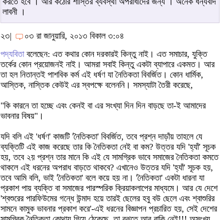
করতে হবে । আর কঠোর শাস্তির ব্যবস্থা অপরাধীদের জন্য । অনেক ধন্যবাদ
লাবনী ।
২৩|
০৩ রা জানুয়ারি, ২০১৩ বিকাল ৩:০৪
পদ্যবিতা
বলেছেন: এত কথার কোন দরকারই কিন্তু নাই। এত সমাচার, যুক্তি
তর্কের কোন প্রয়োজনই নাই। আমরা সবাই কিন্তু একটা ব্যাপারে একমত। আর
তা হল নিতান্তই পাশবিক কর্ম এই ধর্ষণ যা নৈতিকতা বিবর্জিত। কোন ধার্মিক,
আস্তিক, নাস্তিক কেউই এর স্বপক্ষে বলেননি। সমস্যাটা তৈরী করেছে,
"কি কারনে তা হচ্ছে এবং কেনই বা এর সংখ্যা দিন দিন বাড়ছে তা-ই আমাদের
ভাবনার বিষয়"।
যদি বলি এই 'ধর্ষণ' কাজটি 'নৈতিকতা' বিবর্জিত, তবে প্রশ্ন দাড়াঁয় তাহলে যে
ব্যক্তিটি এই কাজ করেছে তার কি নৈতিকতা নেই বা কম? উত্তর যদি 'হ্যাঁ' সূচক
হয়, তবে ২য় প্রশ্ন তার মানে কি এই যে সামগ্রিক ভাবে সমাজের নৈতিকতা কমতে
থাকলে এই ধরনের অপরাধ বাড়তে থাকবে? এখানেও উত্তর যদি 'হ্যাঁ' সূচক হয়,
তবে আমি বলি, ভাই 'নৈতিকতা' বলে কয়ে হয় না। 'নৈতিকতা' একটা ধারনা যা
প্রকাশ পায় ব্যক্তি বা সমাজের পারস্পরিক ক্রিয়াকলাপের মাধ্যমে। আর যে দেশে
'শ্বশুরের পারফিউমের গন্ধে উন্মাদ হয়ে তারই ছেলের হবু বউ ছেলে এবং শ্বাশুরির
সামনে কামুক ভাবনার প্রকাশ করে'-এই ধরনের বিজ্ঞাপন প্রচারিত হয়, সেই দেশের
সামগ্রিক নৈতিকতা কোথায় গিয়ে ঠেকেছে, তা বুঝতে আর বাকি নেই!!! অসংখ্য,