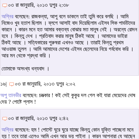
০৩ রা জানুয়ারি, ২০১৩ দুপুর ২:৩৮
অগ্নির
বলেছেন: রাজকন্যা, আপু বলে ডাকলে তাই তুমি করে বলছি । আমি
নিজেও খুব হতাশ ছিলাম । ব্লগে আসাই বাদ দিয়েছিলাম এইসব সিক পার্ভাটদের
কারনে । কারন মনে হত আমার বক্তব্য বোঝার মত মানুষ নেই । অরন্যে রোদন
হবে । কিন্তু দেখ । প্রতিবাদ করার মানুষ ঠিকই আছে । আমাদের ভাইরা
ঠিকই আছে । সত্যিকারের পুরুষরা এখনও আছে । তারাই কিন্তু প্রথম
আওয়াজ তুলল । আমি আমাদের দেশের এইসব ছেলেদের নিয়ে গর্ববোধ করি ।
আর মন থেকে শ্রদ্ধা করি ।
তোমাকে অসংখ্য ধন্যবাদ ।
১৬|
০৩ রা জানুয়ারি, ২০১৩ দুপুর ২:০২
অপু তানভীর
বলেছেন: চমত্‍কার ! কই সেই কুকুর দল গেল কই যারা মেয়েদের দোষ
দেয় ? পোষ্টে প্লাস !
০৩ রা জানুয়ারি, ২০১৩ দুপুর ২:৪২
অগ্নির
বলেছেন: হুম ! পোস্টে ঘুরে ঘুরে যাচ্ছে কিন্তু কোন যুক্তি পাচ্ছেনা মনে
হয় ! তবে তারা এলেও আমি এখন আর ভয় পাইনা । কারন আপনারা যে আছেন