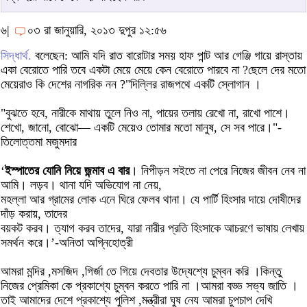
৬|
০৩ রা জানুয়ারি, ২০১৩ দুপুর ১২:৫৬
সিদ্ধার্থ.
বলেছেন: আমি যদি রাত বারোটার সময় হাফ পান্ট আর গেঞ্জি গায়ে রাস্তায়
একা বেরোতে পারি তবে একটা মেয়ে মেয়ে কেন বেরোতে পারবে না ?ছেলে দের মতো
মেয়েরাও কি দেশের নাগরিক নন ?"দিল্লির রাজপথে একটি স্লোগান ।
"বুঝতে হবে, নারীকে মাথায় তুলে নিও না, পায়ের তলায় রেখো না, রাখো পাশে।
শেখো, জানো, বোঝো— একটি মেয়েও তোমার মতো মানুষ, সে সব পারে।"-
তিলোত্তমা মজুমদার
‘
ইস্পাতের যোনি নিয়ে জন্মাব এ বার
। নিপীড়ন সইতে না পেরে নিজের জীবন নেব না
আমি। লড়ব। থানা যদি অভিযোগ না নেয়,
মহল্লা আর গ্রামের লোক এনে ঘিরে ফেলব থানা। যে পার্টি হিংসার দায়ে দোষীদের
দাঁড় করায়, তাদের
বয়কট করব। ত্যাগ করব তাদের, যারা নারীর প্রতি হিংসাকে আচরণে ভাষায় লেখায়
সমর্থন করে।’-অনিতা অগ্নিহোত্রী
আমরা মন্দির ,মসজিদ ,গির্জা তে গিয়ে দেবতার উদ্যেশ্যে চুম্বন করি ।কিন্তু
নিজের প্রেমিকা কে প্রকাশ্যে চুম্বন করতে পারি না ।আমরা বড্ড সভ্য জাতি ।
তাই আমাদের দেশে প্রকাশ্যে পুলিশ ,মন্ত্রীরা ঘুষ নেয আমরা চুপচাপ দেখি