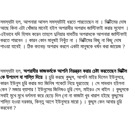
সমস্যাটা হল, আপনারা আসল সমস্যাটাই ধরতে পারতেছেন না । ভিক্টিমের দোষ
আছে কিনা এটা খোঁজার মানেই হইল অপরাধীর অপরাধ জাস্টিফাই করার সুযোগ ।
এইভাবে যদি হিসাব করেন তাহলে দুনিয়ার যাবতীয় অপরাধকে আপনারা জাস্টিফাই
করতে পারবেন । কারন কোন মানুষই নিখুঁত না । ভিক্টিমের কিছু না কিছু দোষ
পাওয়া যাবেই । ঠিক কতবড় অপরাধ করলে একটা মানুষকে ধর্ষন করা জায়েজ ?
সমস্যাটা হল,
অপরাধীর কাজকর্মকে আপনি নিয়ন্ত্রন করার চেষ্টা করতেছেন ভিক্টিম
কে উপদেশ বা শাস্তি দিয়ে ।
চুরি করছে কুদ্দুস, আপনি মাইর দিলেন ইউনুসরে,
কারন ইউনুস চুরি করার মত জিনিষ পকেটে নিয়ে ঘুরতেছে । সে সাবধান হইলনা
কেন ? মজার ব্যাপার ! ইউনুসের জিনিষও চুরি গেল, মাইরও সে খাইল । কুদ্দুসকে
সবাই মুখে মুখে ভর্ৎসনা করে ছেড়ে দিল (না না কাজটা খুব খারাপ হইছে কুদ্দুসের
শাস্তি হওয়া দরকার, কিন্তু আগে ইউনুসরে মারো ) । কুদ্দুস কেন আবার চুরি
করবেনা ?