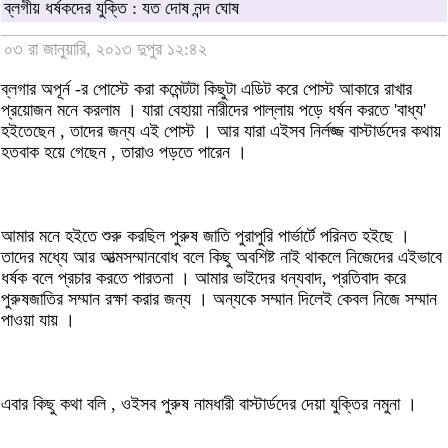
ব্লগীয় ধর্ষকদের যুক্তি : যত দোষ নন্দ ঘোষ
০৩ রা জানুয়ারি, ২০১৩ দুপুর ১২:৪২
ব্লগার অপূর্ন -র পোস্টে করা কমেন্টটা কিছুটা এডিট করে পোস্ট আকারে রাখার
প্রয়োজন মনে করলাম । যারা বেহায়া নারীদের পাল্লায় পড়ে ধর্ষন করতে 'বাধ্য'
হইতেছেন , তাদের জন্য এই পোস্ট । আর যারা এইসব নির্লজ্জ বাস্টার্ডদের কথায়
হতবাক হয়ে গেছেন , তারাও পড়তে পারেন ।
আমার মনে হইতে শুরু করছিল পুরুষ জাতি পুরাপুরি পার্ভার্টে পরিনত হইছে ।
তাদের মধ্যে আর আত্মসম্মানবোধ বলে কিছু অবশিষ্ট নাই থাকলে নিজেদের এইভাবে
ধর্ষক বলে প্রচার করতে পারতনা । আমার ভাইদের ধন্যবাদ, প্রতিবাদ করে
পুরুষজাতির সম্মান রক্ষা করার জন্য । অন্যকে সম্মান দিলেই কেবল নিজে সম্মান
পাওয়া যায় ।
এবার কিছু কথা বলি , ওইসব পুরুষ নামধারী বাস্টার্ডদের দেয়া যুক্তির নমুনা ।