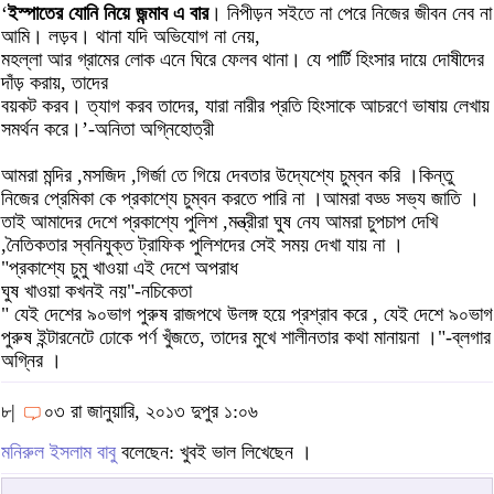
‘
ইস্পাতের যোনি নিয়ে জন্মাব এ বার
। নিপীড়ন সইতে না পেরে নিজের জীবন নেব না
আমি। লড়ব। থানা যদি অভিযোগ না নেয়,
মহল্লা আর গ্রামের লোক এনে ঘিরে ফেলব থানা। যে পার্টি হিংসার দায়ে দোষীদের
দাঁড় করায়, তাদের
বয়কট করব। ত্যাগ করব তাদের, যারা নারীর প্রতি হিংসাকে আচরণে ভাষায় লেখায়
সমর্থন করে।’-অনিতা অগ্নিহোত্রী
আমরা মন্দির ,মসজিদ ,গির্জা তে গিয়ে দেবতার উদ্যেশ্যে চুম্বন করি ।কিন্তু
নিজের প্রেমিকা কে প্রকাশ্যে চুম্বন করতে পারি না ।আমরা বড্ড সভ্য জাতি ।
তাই আমাদের দেশে প্রকাশ্যে পুলিশ ,মন্ত্রীরা ঘুষ নেয আমরা চুপচাপ দেখি
,নৈতিকতার স্বনিযুক্ত ট্রাফিক পুলিশদের সেই সময় দেখা যায় না ।
"প্রকাশ্যে চুমু খাওয়া এই দেশে অপরাধ
ঘুষ খাওয়া কখনই নয়"-নচিকেতা
" যেই দেশের ৯০ভাগ পুরুষ রাজপথে উলঙ্গ হয়ে প্রশ্রাব করে , যেই দেশে ৯০ভাগ
পুরুষ ইন্টারনেটে ঢোকে পর্ণ খুঁজতে, তাদের মুখে শালীনতার কথা মানায়না ।"-ব্লগার
অগ্নির ।
৮|
০৩ রা জানুয়ারি, ২০১৩ দুপুর ১:০৬
মনিরুল ইসলাম বাবু
বলেছেন: খুবই ভাল লিখেছেন ।