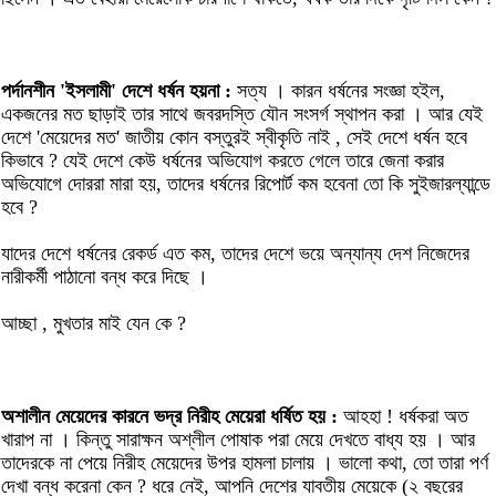
পর্দানশীন 'ইসলামী' দেশে ধর্ষন হয়না :
সত্য । কারন ধর্ষনের সংজ্ঞা হইল,
একজনের মত ছাড়াই তার সাথে জবরদস্তি যৌন সংসর্গ স্থাপন করা । আর যেই
দেশে 'মেয়েদের মত' জাতীয় কোন বস্তুরই স্বীকৃতি নাই , সেই দেশে ধর্ষন হবে
কিভাবে ? যেই দেশে কেউ ধর্ষনের অভিযোগ করতে গেলে তারে জেনা করার
অভিযোগে দোররা মারা হয়, তাদের ধর্ষনের রিপোর্ট কম হবেনা তো কি সুইজারল্যান্ডে
হবে ?
যাদের দেশে ধর্ষনের রেকর্ড এত কম, তাদের দেশে ভয়ে অন্যান্য দেশ নিজেদের
নারীকর্মী পাঠানো বন্ধ করে দিছে ।
আচ্ছা , মুখতার মাই যেন কে ?
অশালীন মেয়েদের কারনে ভদ্র নিরীহ মেয়েরা ধর্ষিত হয় :
আহহা ! ধর্ষকরা অত
খারাপ না । কিন্তু সারাক্ষন অশ্লীল পোষাক পরা মেয়ে দেখতে বাধ্য হয় । আর
তাদেরকে না পেয়ে নিরীহ মেয়েদের উপর হামলা চালায় । ভালো কথা, তো তারা পর্ণ
দেখা বন্ধ করেনা কেন ? ধরে নেই, আপনি দেশের যাবতীয় মেয়েকে (২ বছরের