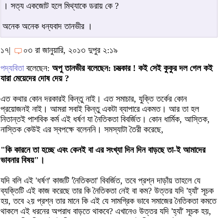
। সত্য একজোট হলে মিথ্যাকে ডরায় কে ?
অনেক অনেক ধন্যবাদ তানভীর ।
১৭|
০৩ রা জানুয়ারি, ২০১৩ দুপুর ২:১৯
পদ্যবিতা
বলেছেন:
অপু তানভীর বলেছেন: চমত্‍কার ! কই সেই কুকুর দল গেল কই
যারা মেয়েদের দোষ দেয় ?
এত কথার কোন দরকারই কিন্তু নাই। এত সমাচার, যুক্তি তর্কের কোন
প্রয়োজনই নাই। আমরা সবাই কিন্তু একটা ব্যাপারে একমত। আর তা হল
নিতান্তই পাশবিক কর্ম এই ধর্ষণ যা নৈতিকতা বিবর্জিত। কোন ধার্মিক, আস্তিক,
নাস্তিক কেউই এর স্বপক্ষে বলেননি। সমস্যাটা তৈরী করেছে,
"কি কারনে তা হচ্ছে এবং কেনই বা এর সংখ্যা দিন দিন বাড়ছে তা-ই আমাদের
ভাবনার বিষয়"।
যদি বলি এই 'ধর্ষণ' কাজটি 'নৈতিকতা' বিবর্জিত, তবে প্রশ্ন দাড়াঁয় তাহলে যে
ব্যক্তিটি এই কাজ করেছে তার কি নৈতিকতা নেই বা কম? উত্তর যদি 'হ্যাঁ' সূচক
হয়, তবে ২য় প্রশ্ন তার মানে কি এই যে সামগ্রিক ভাবে সমাজের নৈতিকতা কমতে
থাকলে এই ধরনের অপরাধ বাড়তে থাকবে? এখানেও উত্তর যদি 'হ্যাঁ' সূচক হয়,