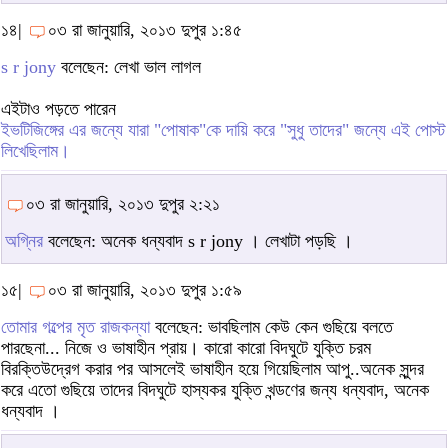
১৪|
০৩ রা জানুয়ারি, ২০১৩ দুপুর ১:৪৫
s r jony
বলেছেন: লেখা ভাল লাগল
এইটাও পড়তে পারেন
ইভটিজিঙ্গের এর জন্যে যারা "পোষাক"কে দায়ি করে "সুধু তাদের" জন্যে এই পোস্ট
লিখেছিলাম।
০৩ রা জানুয়ারি, ২০১৩ দুপুর ২:২১
অগ্নির
বলেছেন: অনেক ধন্যবাদ s r jony । লেখাটা পড়ছি ।
১৫|
০৩ রা জানুয়ারি, ২০১৩ দুপুর ১:৫৯
তোমার গল্পের মৃত রাজকন্যা
বলেছেন: ভাবছিলাম কেউ কেন গুছিয়ে বলতে
পারছেনা... নিজে ও ভাষাহীন প্রায়। কারো কারো বিদঘুটে যুক্তি চরম
বিরক্তিউদ্রেগ করার পর আসলেই ভাষাহীন হয়ে গিয়েছিলাম আপু..অনেক সুন্দর
করে এতো গুছিয়ে তাদের বিদঘুটে হাস্যকর যুক্তি খন্ডণের জন্য ধন্যবাদ, অনেক
ধন্যবাদ ।