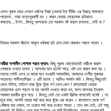
যেসব পুরুষ মেয়ে দেখলে ধর্ষনের ইচ্ছা (অথবা ইভ টিজিং এর ইচ্ছা) সামলাতে
পারেননা , তারা অন্তপুরবাসী হন । কারন বেহায়া মেয়েলোক দুনিয়াতে
কমবেনা....ইশশ...কিন্তু আপনাকে তো পরকাল নষ্ট করলে চলবেনা...তাই না ?
নিজের পরকাল বাঁচাতে আকুল ধর্ষকরা দুই চোখ ঢাকা বোরখাও পরতে পারেন ।
নারীরা অশালীন পোশাক পরবে ক্যান:
কিছু পুরুষ কোনোভাবেই নারীকে খারাপ
পোষাকে দেখতে চাননা । আপনার মনে হতেই পারে, এটা তো খারাপ কথা নয় ।
তাদের পোস্ট দেখে যে কারো মনে হওয়াটা স্বাভাবিক, আমাদের দেশীয় পুরুষরা
অত্যন্ত শালীনতাপ্রিয় । এটি ভালো । আমিও সমর্থন করি । কিন্তু কিছুতেই
ভেবে পাইনা, তাইলে তারা খুঁজে খুঁজে পর্ণ দেখে কেন ? রাস্তাঘাটে বেহায়া
মেয়েলোক এসে পড়লে না হয় আপনি দেখতে বাধ্য হন, ফলে আপনার ইহকাল
পরকাল হুমকীর মুখে পড়ে । কিন্তু নেটে তো একটা ফিল্টার লাগানোই যথেষ্ট । তা
দূরে থাক, আপনি আরো সার্চ করে করে খুঁজে বের করেন । বাংলাদেশ থেকে পর্ণ
খোঁজার হার কেমন, তা ওয়েবে সার্চ করে দেখতে পারেন । তাও বাদ দেই, এই সামু
ব্লগেই হট ভিডিও চেয়ে যারা ইমেইল এর সারি দিয়েছিলেন, তাদের অনেককেই