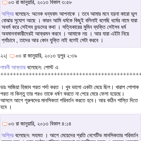
০৩ রা জানুয়ারি, ২০১৩ বিকাল ৩:৫৮
অগ্নির
বলেছেন: অনেক ধন্যবাদ আপনাকে । তবে আমার মনে হয়না কারো ভুল
বোঝার সুযোগ আছে । কারন আমি ধর্মকে কিছুই বলিনাই বলেছি ধর্মের নামে যারা
অধর্ম করে সেইসব ভন্ডদের কথা । সত্যিকারের মুমিন ব্যক্তি সেইসব ধর্ম
অবমাননাকারীদেরই আক্রমন করবে । আমাকে নয় । আর যারা এইটা নিয়ে
প‌্যাঁচাবে , তাদের আর কোন যুক্তি নাই বলেই সেটা করবে ।
২২|
০৩ রা জানুয়ারি, ২০১৩ দুপুর ২:৩৯
লাবনী আক্তার
বলেছেন: পোস্ট এ
++++++++++++++++++++++++++++++++++++++++++++
ডাঃ সাজিয়া হিজাব পরত পর্দা করত । খুব ভালো একটা মেয়ে ছিল। খারাপ পোশাক
পরত না কিন্তু তার পরও তাকে ধর্ষণ করতে না পেরে মেরে ফেলা হয়েছে।
আসলে আগে পুরুষদের মানসিকতা পরিবর্তন করতে হবে। আর কঠিন শাস্তি দিতে
হবে ।
০৩ রা জানুয়ারি, ২০১৩ বিকাল ৪:১৪
অগ্নির
বলেছেন: সহমত । আগে মেয়েদের প্রতি নেগেটিভ মানসিকতার পরিবর্তন