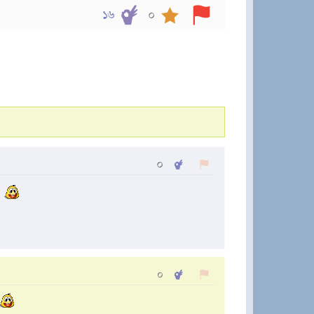
১৬
০
০
?
০