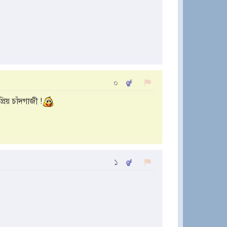
০
রিয় চাঁদগাজী !
১