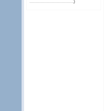
...................................;)