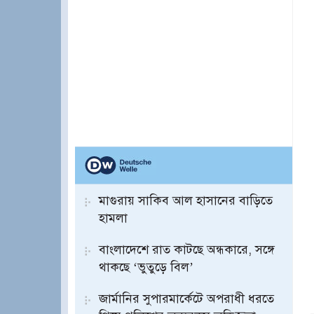
মাগুরায় সাকিব আল হাসানের বাড়িতে
হামলা
বাংলাদেশে রাত কাটছে অন্ধকারে, সঙ্গে
থাকছে ‘ভুতুড়ে বিল’
জার্মানির সুপারমার্কেটে অপরাধী ধরতে