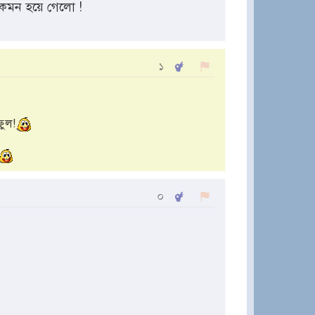
কেমন হয়ে গেলো !
১
ফুল!
০