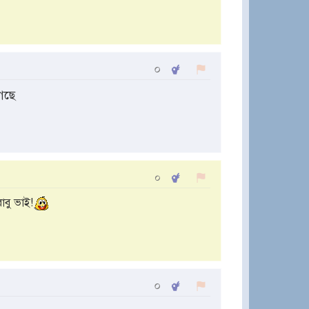
০
েছে
০
াবু ভাই!
০