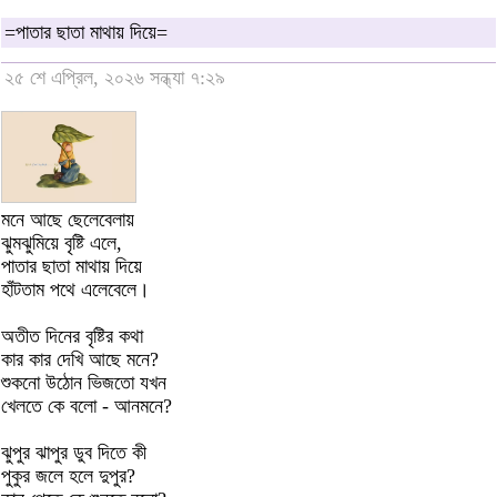
=পাতার ছাতা মাথায় দিয়ে=
২৫ শে এপ্রিল, ২০২৬ সন্ধ্যা ৭:২৯
মনে আছে ছেলেবেলায়
ঝুমঝুমিয়ে বৃষ্টি এলে,
পাতার ছাতা মাথায় দিয়ে
হাঁটতাম পথে এলেবেলে।
অতীত দিনের বৃষ্টির কথা
কার কার দেখি আছে মনে?
শুকনো উঠোন ভিজতো যখন
খেলতে কে বলো - আনমনে?
ঝুপুর ঝাপুর ডুব দিতে কী
পুকুর জলে হলে দুপুর?