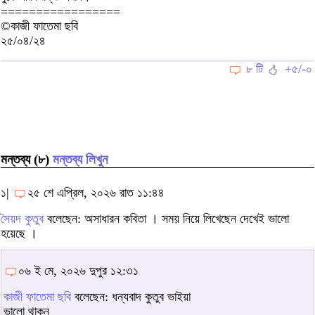
=================
©কাজী ফাতেমা ছবি
২৫/০৪/২৪
৮ টি
+৫/-০
মন্তব্য (৮)
মন্তব্য লিখুন
১|
২৫ শে এপ্রিল, ২০২৬ রাত ১১:৪৪
সৈয়দ কুতুব
বলেছেন: অসাধারন কবিতা । সময় নিয়ে লিখেছেন দেখেই ভালো
হয়েছে ।
০৬ ই মে, ২০২৬ দুপুর ১২:৩১
কাজী ফাতেমা ছবি
বলেছেন: ধন্যবাদ কুতুব ভাইয়া
ভালো থাকুন