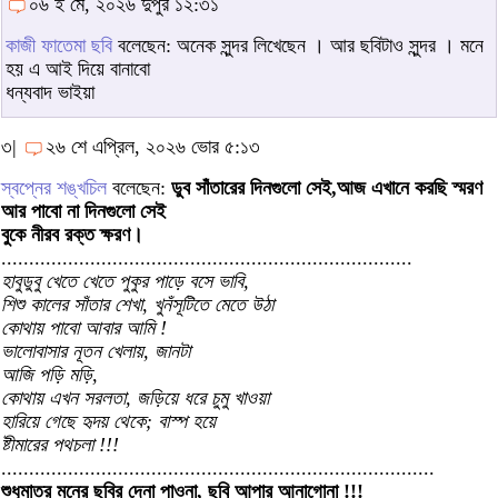
০৬ ই মে, ২০২৬ দুপুর ১২:৩১
কাজী ফাতেমা ছবি
বলেছেন: অনেক সুন্দর লিখেছেন । আর ছবিটাও সুন্দর । মনে
হয় এ আই দিয়ে বানাবো
ধন্যবাদ ভাইয়া
৩|
২৬ শে এপ্রিল, ২০২৬ ভোর ৫:১৩
স্বপ্নের শঙ্খচিল
বলেছেন:
ডুব সাঁতারের দিনগুলো সেই,আজ এখানে করছি স্মরণ
আর পাবো না দিনগুলো সেই
বুকে নীরব রক্ত ক্ষরণ।
..........................................................................
হাবুডুবু খেতে খেতে পুকুর পাড়ে বসে ভাবি,
শিশু কালের সাঁতার শেখা, খুনঁসূটিতে মেতে উঠা
কোথায় পাবো আবার আমি !
ভালোবাসার নূতন খেলায়, জানটা
আজি পড়ি মড়ি,
কোথায় এখন সরলতা, জড়িয়ে ধরে চুমু খাওয়া
হারিয়ে গেছে হৃদয় থেকে; বাস্প হয়ে
ষ্টীমারের পথচলা !!!
..............................................................................
শুধুমাত্র মনের ছবির দেনা পাওনা, ছবি আপার আনাগোনা !!!