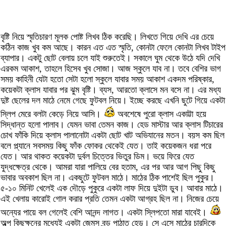
বৃষ্টি নিয়ে স্মৃতিচারণ মূলক পোষ্ট লিখব ঠিক করেছি। লিখতে গিয়ে দেখি এর চেয়ে
কঠিন কাজ খুব কম আছে। কারন এত এত স্মৃতি, কোনটা ফেলে কোনটা লিখব টাইপ
ব্যাপার। একটু ছোট বেলায় চলে যাই শুরুতেই। সকালে ঘুম থেকে উঠে যদি দেখি
এরকম আকাশ, তাহলে হিসেব খুব সোজা। আজ স্কুলে যাব না। তবে বেশির ভাগ
সময় কাহিনী যেটা হতো সেটা হলো স্কুলে যাবার সময় আকাশ একদম পরিষ্কার,
কয়েকটা ক্লাস যাবার পর ঝুম বৃষ্টি। ব্যস, আরতো ক্লাসে মন বসে না। এর মধ্য
দুষ্ট ছেলের দল মাঠে নেমে গেছে ফুটবল নিয়ে। ইচ্ছে করছে এখনি ছুটে গিয়ে একটা
স্লিপ মেরে বলটা কেড়ে নিয়ে আসি।
অবশেষে পুরো ক্লাস একাট্টা হয়ে
সিদ্ধান্ত হলো পালাব। যেমন ভাবা তেমন কাজ। হেড মাস্টার আর ক্লাস টিচারের
চোখ ফাঁকি দিয়ে ক্লাস পালানোটা একটা ছোট খাট অভিযানের মতন। বয়স কম ছিল
বলে প্ল্যানে সবসময় কিছু ফাঁক ফোকর থেকেই যেত। তাই কয়েকজন ধরা পরে
যেত। আর থাকত কয়েকটা দুর্বল চিত্তের ভিতুর ডিম। ভয়ে ফিরে যেত
যুদ্ধক্ষেত্র থেকে। আমরা যারা পালিয়ে বের হতাম, এর পর আর আগ পিছু কিছু
ভাবার অবকাশ ছিল না। একছুটে ফুটবল মাঠে। মাঠের ঠিক পাশেই ছিল পুকুর।
৫-১০ মিনিট খেলেই এক দৌড়ে পুকুরে একটা লাফ দিয়ে দুইটা ডুব। আবার মাঠে।
এই খেলায় কারোই গোল করার প্রতি তেমন একটা আগ্রহ ছিল না। নিজের চেয়ে
অন্যের পায়ে বল গেলেই বেশি আনন্দ লাগত। একটা স্লিপতো মারা যাবেই।
অল্প কিছুক্ষনের মধ্যেই একটা জেমস বন্ড পাঠাত হেডু। সে এসে মাঠের চারদিকে