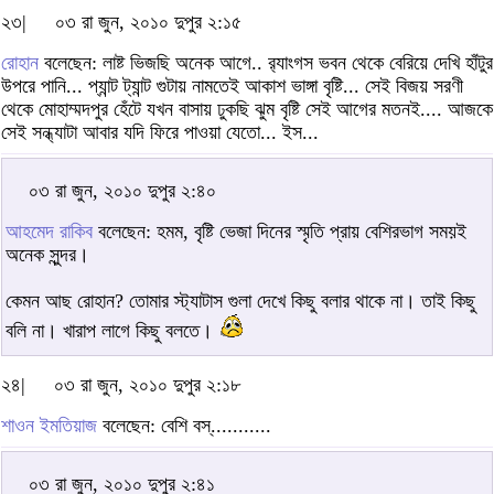
২৩|
০৩ রা জুন, ২০১০ দুপুর ২:১৫
রোহান
বলেছেন: লাষ্ট ভিজছি অনেক আগে.. র‌্যাংগস ভবন থেকে বেরিয়ে দেখি হাঁটুর
উপরে পানি... প্যান্ট ট্যান্ট গুটায় নামতেই আকাশ ভাঙ্গা বৃষ্টি... সেই বিজয় সরণী
থেকে মোহাম্মদপুর হেঁটে যখন বাসায় ঢুকছি ঝুম বৃষ্টি সেই আগের মতনই.... আজকে
সেই সন্ধ্যাটা আবার যদি ফিরে পাওয়া যেতো... ইস...
০৩ রা জুন, ২০১০ দুপুর ২:৪০
আহমেদ রাকিব
বলেছেন: হমম, বৃষ্টি ভেজা দিনের স্মৃতি প্রায় বেশিরভাগ সময়ই
অনেক সুন্দর।
কেমন আছ রোহান? তোমার স্ট্যাটাস গুলা দেখে কিছু বলার থাকে না। তাই কিছু
বলি না। খারাপ লাগে কিছু বলতে।
২৪|
০৩ রা জুন, ২০১০ দুপুর ২:১৮
শাওন ইমতিয়াজ
বলেছেন: বেশি বস্‌...........
০৩ রা জুন, ২০১০ দুপুর ২:৪১