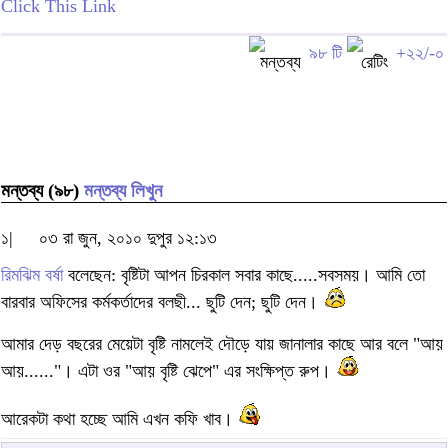
Click This Link
৯৮ টি
+২২/-০
মন্তব্য (৯৮)
মন্তব্য লিখুন
১|
০৩ রা জুন, ২০১০ দুপুর ১২:১৩
রিমঝিম বর্ষা
বলেছেন: বৃষ্টিটা আপন চিরকাল সবার কাছে.....সবসময়। আমি তো
বারবার অফিসের কর্মকর্তাদের বলছী... ছুটি দেন; ছুটি দেন।
আমার দেড় বছরের মেয়েটা বৃষ্টি নামলেই দৌড়ে যায় জানালার কাছে আর বলে "আয়
আয়......"। এটা ওর "আয় বৃষ্টি ঝেপে" এর সংক্ষিপ্ত রুপ।
আরেকটা কথা হচ্ছে আমি এখন কফি খাব।