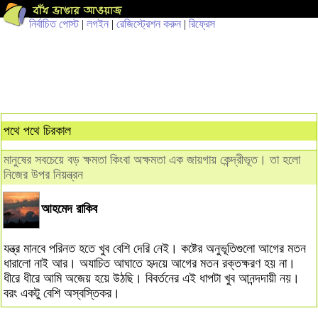
নির্বাচিত পোস্ট
|
লগইন
|
রেজিস্ট্রেশন করুন
|
রিফ্রেস
পথে পথে চিরকাল
মানুষের সবচেয়ে বড় ক্ষমতা কিংবা অক্ষমতা এক জায়গায় কেন্দ্রীভূত। তা হলো
নিজের উপর নিয়ন্ত্রন
আহমেদ রাকিব
যন্ত্র মানবে পরিনত হতে খুব বেশি দেরি নেই। কষ্টের অনুভূতিগুলো আগের মতন
ধারালো নাই আর। অযাচিত আঘাতে হৃদয়ে আগের মতন রক্তক্ষরণ হয় না।
ধীরে ধীরে আমি অজেয় হয়ে উঠছি। বিবর্তনের এই ধাপটা খুব আনন্দদায়ী নয়।
বরং একটু বেশি অস্বস্তিকর।