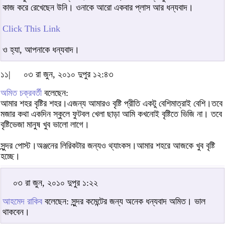
কাজ করে রেখেছেন উনি। ওনাকে আরো একবার প্লাস আর ধন্যবাদ।
Click This Link
ও হ্যা, আপনাকে ধন্যবাদ।
১১|
০৩ রা জুন, ২০১০ দুপুর ১২:৪৩
অমিত চক্রবর্তী
বলেছেন:
আমার শহর বৃষ্টির শহর।এজন্য আমারও বৃষ্টি প্রীতি একটু বেশিমাত্রাই বেশি।তবে
মজার কথা একদিন স্কুলে ফুটবল খেলা ছাড়া আমি কখনোই বৃষ্টিতে ভিজি না। তবে
বৃষ্টিভেজা মানুষ খুব ভালো লাগে।
সুন্দর পোস্ট।অঞ্জনের লিরিকটার জন্যও থ্যাংকস।আমার শহরে আজকে খুব বৃষ্টি
হচ্ছে।
০৩ রা জুন, ২০১০ দুপুর ১:২২
আহমেদ রাকিব
বলেছেন: সুন্দর কমেন্টের জন্য অনেক ধন্যবাদ অমিত। ভাল
থাকবেন।