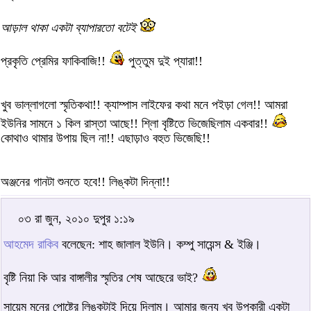
আড়াল থাকা একটা ব্যাপারতো বটেই
প্রকৃতি প্রেমির ফাকিবাজি!!
পুত্তুম দুই প্যারা!!
খুব ভাল্লাগলো স্মৃতিকথা!! ক্যাম্পাস লাইফের কথা মনে পইড়া গেল!! আমরা
ইউনির সামনে ১ কিল রাস্তা আছে!! শি্লা বৃষ্টিতে ভিজেছিলাম একবার!!
কোথাও থামার উপায় ছিল না!! এছাড়াও বহুত ভিজেছি!!
অঞ্জনের গানটা শুনতে হবে!! লিঙ্কটা দিন্না!!
০৩ রা জুন, ২০১০ দুপুর ১:১৯
আহমেদ রাকিব
বলেছেন: শাহ জালাল ইউনি। কম্পু সায়েন্স & ইঞ্জি।
বৃষ্টি নিয়া কি আর বাঙ্গালীর স্মৃতির শেষ আছেরে ভাই?
সায়েম মুনের পোষ্টের লিঙ্কটাই দিয়ে দিলাম। আমার জন্য খুব উপকারী একটা