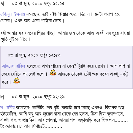
৭|
০৩ রা জুন, ২০১০ দুপুর ১২:২৫
রাজিবুল ইসলাম
বলেছেন: ভাই নষ্টালজিয়ার ফেলে দিলেন। মনটা খারাপ হয়ে
গেলো। এখন আর এসব পাড়িনা ভেবে।
বর্ষা আমার সব সময়ের প্রিয় ঋতু। আমার জন্ম থেকে আজ অবধী সব ছুয়ে যাওয়া
স্মৃতি বৃষ্টিকে নিয়ে।
০৩ রা জুন, ২০১০ দুপুর ১২:৫০
আহমেদ রাকিব
বলেছেন: এখন পারেন না কেন? ট্রাই করে দেখেন। আশ পাশ না
ভেবে বেরিয়ে পড়লেই হলো।
আজকে থেকেই চেষ্টা শুরু করেন একটু একটু
করে।
৮|
০৩ রা জুন, ২০১০ দুপুর ১২:২৯
শ।মসীর
বলেছেন: ভার্সিটির শেষ বৃষ্টি ভেজাটা মনে আছে এখনও, বিয়াপক ঝড়
হইতেছিল, আমি বাবু আর জুয়েল বাসা থেকে বের হলাম, রিক্সা নিয়া ক্যাম্পাসে,
একটা গাছ ভাঙ্গায় রিক্সা আর গেলনা, আমরা গলা জড়াজড়ি করে ভিজলাম.........।
টং দোকানে চা আর সিগারেট............