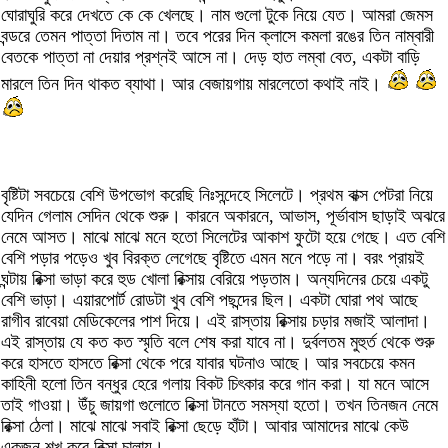
ঘোরাঘুরি করে দেখতে কে কে খেলছে। নাম গুলো টুকে নিয়ে যেত। আমরা জেমস
বন্ডরে তেমন পাত্তা দিতাম না। তবে পরের দিন ক্লাসে কমলা রঙের তিন নাম্বারী
বেতকে পাত্তা না দেয়ার প্রশ্নই আসে না। দেড় হাত লম্বা বেত, একটা বাড়ি
মারলে তিন দিন থাকত ব্যাথা। আর বেজায়গায় মারলেতো কথাই নাই।
বৃষ্টিটা সবচেয়ে বেশি উপভোগ করেছি নিঃসন্দেহে সিলেটে। প্রথম বাক্স পেটরা নিয়ে
যেদিন গেলাম সেদিন থেকে শুরু। কারনে অকারনে, আভাস, পূর্ভাবাস ছাড়াই অঝরে
নেমে আসত। মাঝে মাঝে মনে হতো সিলেটের আকাশ ফুটো হয়ে গেছে। এত বেশি
বেশি পড়ার পড়েও খুব বিরক্ত লেগেছে বৃষ্টিতে এমন মনে পড়ে না। বরং প্রায়ই
ঘন্টায় রিক্সা ভাড়া করে হুড খোলা রিক্সায় বেরিয়ে পড়তাম। অন্যদিনের চেয়ে একটু
বেশি ভাড়া। এয়ারপোর্ট রোডটা খুব বেশি পছন্দের ছিল। একটা ঘোরা পথ আছে
রাগীব রাবেয়া মেডিকেলের পাশ দিয়ে। এই রাস্তায় রিক্সায় চড়ার মজাই আলাদা।
এই রাস্তায় যে কত কত স্মৃতি বলে শেষ করা যাবে না। দুর্বলতম মুহুর্ত থেকে শুরু
করে হাসতে হাসতে রিক্সা থেকে পরে যাবার ঘটনাও আছে। আর সবচেয়ে কমন
কাহিনী হলো তিন বন্ধুর হেরে গলায় বিকট চিৎকার করে গান করা। যা মনে আসে
তাই গাওয়া। উঁচু জায়গা গুলোতে রিক্সা টানতে সমস্যা হতো। তখন তিনজন নেমে
রিক্সা ঠেলা। মাঝে মাঝে সবাই রিক্সা ছেড়ে হাঁটা। আবার আমাদের মাঝে কেউ
একজন শখ করে রিক্সা চালায়।