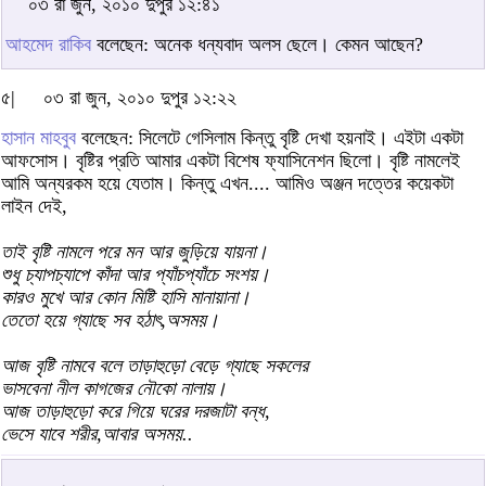
০৩ রা জুন, ২০১০ দুপুর ১২:৪১
আহমেদ রাকিব
বলেছেন: অনেক ধন্যবাদ অলস ছেলে। কেমন আছেন?
৫|
০৩ রা জুন, ২০১০ দুপুর ১২:২২
হাসান মাহবুব
বলেছেন: সিলেটে গেসিলাম কিন্তু বৃষ্টি দেখা হয়নাই। এইটা একটা
আফসোস। বৃষ্টির প্রতি আমার একটা বিশেষ ফ্যাসিনেশন ছিলো। বৃষ্টি নামলেই
আমি অন্যরকম হয়ে যেতাম। কিন্তু এখন.... আমিও অঞ্জন দত্তের কয়েকটা
লাইন দেই,
তাই বৃষ্টি নামলে পরে মন আর জুড়িয়ে যায়না।
শুধু চ্যাপচ্যাপে কাঁদা আর প্যাঁচপ্যাঁচে সংশয়।
কারও মুখে আর কোন মিষ্টি হাসি মানায়ানা।
তেতো হয়ে গ্যাছে সব হঠাৎ,অসময়।
আজ বৃষ্টি নামবে বলে তাড়াহুড়ো বেড়ে গ্যাছে সকলের
ভাসবেনা নীল কাগজের নৌকো নালায়।
আজ তাড়াহুড়ো করে গিয়ে ঘরের দরজাটা বন্ধ,
ভেসে যাবে শরীর,আবার অসময়..