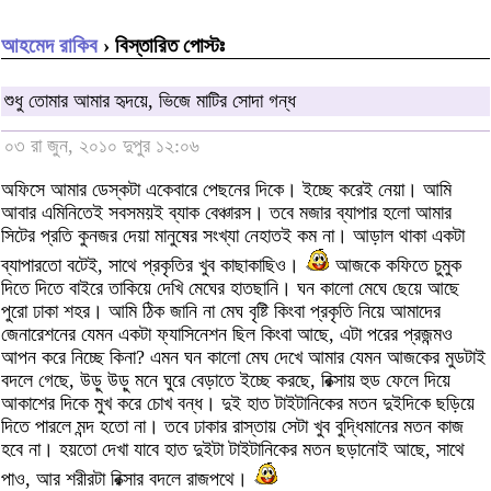
আহমেদ রাকিব
› বিস্তারিত পোস্টঃ
শুধু তোমার আমার হৃদয়ে, ভিজে মাটির সোদা গন্ধ
০৩ রা জুন, ২০১০ দুপুর ১২:০৬
অফিসে আমার ডেস্কটা একেবারে পেছনের দিকে। ইচ্ছে করেই নেয়া। আমি
আবার এমিনিতেই সবসময়ই ব্যাক বেঞ্চারস। তবে মজার ব্যাপার হলো আমার
সিটের প্রতি কুনজর দেয়া মানুষের সংখ্যা নেহাতই কম না। আড়াল থাকা একটা
ব্যাপারতো বটেই, সাথে প্রকৃতির খুব কাছাকাছিও।
আজকে কফিতে চুমুক
দিতে দিতে বাইরে তাকিয়ে দেখি মেঘের হাতছানি। ঘন কালো মেঘে ছেয়ে আছে
পুরো ঢাকা শহর। আমি ঠিক জানি না মেঘ বৃষ্টি কিংবা প্রকৃতি নিয়ে আমাদের
জেনারেশনের যেমন একটা ফ্যাসিনেশন ছিল কিংবা আছে, এটা পরের প্রজন্মও
আপন করে নিচ্ছে কিনা? এমন ঘন কালো মেঘ দেখে আমার যেমন আজকের মুডটাই
বদলে গেছে, উড়ু উড়ু মনে ঘুরে বেড়াতে ইচ্ছে করছে, রিক্সায় হুড ফেলে দিয়ে
আকাশের দিকে মুখ করে চোখ বন্ধ। দুই হাত টাইটানিকের মতন দুইদিকে ছড়িয়ে
দিতে পারলে মন্দ হতো না। তবে ঢাকার রাস্তায় সেটা খুব বুদ্ধিমানের মতন কাজ
হবে না। হয়তো দেখা যাবে হাত দুইটা টাইটানিকের মতন ছড়ানোই আছে, সাথে
পাও, আর শরীরটা রিক্সার বদলে রাজপথে।