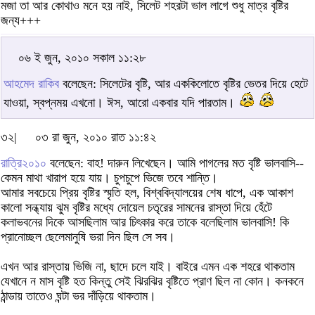
মজা তা আর কোথাও মনে হয় নাই, সিলেট শহরটা ভাল লাগে শুধু মাত্র বৃষ্টির
জন্য+++
০৬ ই জুন, ২০১০ সকাল ১১:২৮
আহমেদ রাকিব
বলেছেন: সিলেটের বৃষ্টি, আর এককিলোতে বৃষ্টির ভেতর দিয়ে হেটে
যাওয়া, স্বপ্নময় এখনো। ঈস, আরো একবার যদি পারতাম।
৩২|
০৩ রা জুন, ২০১০ রাত ১১:৪২
রাত্রি২০১০
বলেছেন: বাহ! দারুন লিখেছেন। আমি পাগলের মত বৃষ্টি ভালবাসি--
কেমন মাথা খারাপ হয়ে যায়। চুপচুপে ভিজে তবে শান্তি।
আমার সবচেয়ে প্রিয় বৃষ্টির স্মৃতি হল, বিশ্ববিদ্যালয়ের শেষ ধাপে, এক আকাশ
কালো সন্ধ্যায় ঝুম বৃষ্টির মধ্যে দোয়েল চতৃরের সামনের রাস্তা দিয়ে হেঁটে
কলাভবনের দিকে আসছিলাম আর চিৎকার করে তাকে বলেছিলাম ভালবাসি! কি
প্রানোচ্ছল ছেলেমানুষি ভরা দিন ছিল সে সব।
এখন আর রাস্তায় ভিজি না, ছাদে চলে যাই। বাইরে এমন এক শহরে থাকতাম
যেখানে ন মাস বৃষ্টি হত কিন্তু সেই ঝিরঝির বৃষ্টিতে প্রাণ ছিল না কোন। কনকনে
ঠান্ডায় তাতেও ঘন্টা ভর দাঁড়িয়ে থাকতাম।