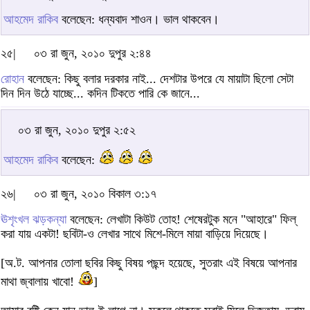
আহমেদ রাকিব
বলেছেন: ধন্যবাদ শাওন। ভাল থাকবেন।
২৫|
০৩ রা জুন, ২০১০ দুপুর ২:৪৪
রোহান
বলেছেন: কিছু বলার দরকার নাই... দেশটার উপরে যে মায়াটা ছিলো সেটা
দিন দিন উঠে যাচ্ছে... কদিন টিকতে পারি কে জানে...
০৩ রা জুন, ২০১০ দুপুর ২:৫২
আহমেদ রাকিব
বলেছেন:
২৬|
০৩ রা জুন, ২০১০ বিকাল ৩:১৭
ঊশৃংখল ঝড়কন্যা
বলেছেন: লেখাটা কিউট তোহ! শেষেরটুক মনে "আহারে" ফিল্‌
করা যায় একটা! ছবিটা-ও লেখার সাথে মিশে-মিলে মায়া বাড়িয়ে দিয়েছে।
[অ.ট. আপনার তোলা ছবির কিছু বিষয় পছন্দ হয়েছে, সুতরাং এই বিষয়ে আপনার
মাথা জ্বালায় খাবো!
]