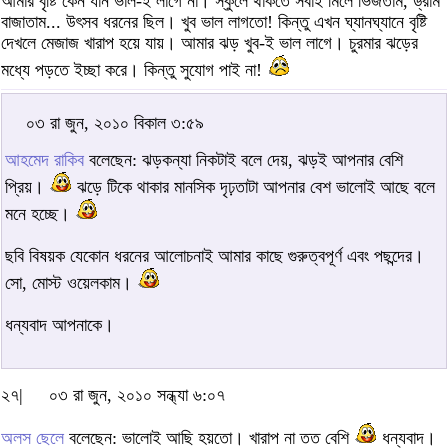
আমার বৃষ্টি কেন যান ভাল-ই লাগে না। স্কুলে থাকতে সবাই মিলে ভিজতাম, ড্রাম
বাজাতাম... উৎসব ধরনের ছিল। খুব ভাল লাগতো! কিন্তু এখন ঘ্যানঘ্যানে বৃষ্টি
দেখলে মেজাজ খারাপ হয়ে যায়। আমার ঝড় খুব-ই ভাল লাগে। চুরমার ঝড়ের
মধ্যে পড়তে ইচ্ছা করে। কিন্তু সুযোগ পাই না!
০৩ রা জুন, ২০১০ বিকাল ৩:৫৯
আহমেদ রাকিব
বলেছেন: ঝড়কন্যা নিকটাই বলে দেয়, ঝড়ই আপনার বেশি
প্রিয়।
ঝড়ে টিকে থাকার মানসিক দৃঢ়তাটা আপনার বেশ ভালোই আছে বলে
মনে হচ্ছে।
ছবি বিষয়ক যেকোন ধরনের আলোচনাই আমার কাছে গুরুত্বপূর্ণ এবং পছন্দের।
সো, মোস্ট ওয়েলকাম।
ধন্যবাদ আপনাকে।
২৭|
০৩ রা জুন, ২০১০ সন্ধ্যা ৬:০৭
অলস ছেলে
বলেছেন: ভালোই আছি হয়তো। খারাপ না তত বেশি
ধন্যবাদ।