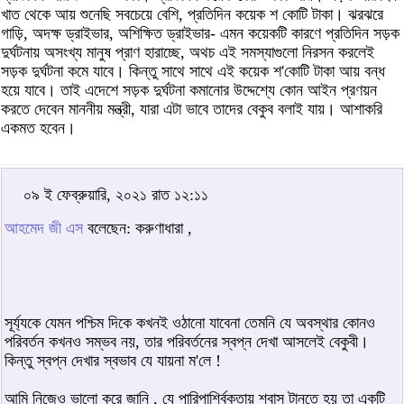
খাত থেকে আয় শুনেছি সবচেয়ে বেশি, প্রতিদিন কয়েক শ কোটি টাকা। ঝরঝরে
গাড়ি, অদক্ষ ড্রাইভার, অশিক্ষিত ড্রাইভার- এমন কয়েকটি কারণে প্রতিদিন সড়ক
দুর্ঘটনায় অসংখ্য মানুষ প্রাণ হারাচ্ছে, অথচ এই সমস্যাগুলো নিরসন করলেই
সড়ক দুর্ঘটনা কমে যাবে। কিন্তু সাথে সাথে এই কয়েক শ'কোটি টাকা আয় বন্ধ
হয়ে যাবে। তাই এদেশে সড়ক দুর্ঘটনা কমানোর উদ্দেশ্যে কোন আইন প্রণয়ন
করতে দেবেন মাননীয় মন্ত্রী, যারা এটা ভাবে তাদের বেকুব বলাই যায়। আশাকরি
একমত হবেন।
০৯ ই ফেব্রুয়ারি, ২০২১ রাত ১২:১১
আহমেদ জী এস
বলেছেন: করুণাধারা ,
সূর্য্যকে যেমন পশ্চিম দিকে কখনই ওঠানো যাবেনা তেমনি যে অবস্থার কোনও
পরিবর্তন কখনও সম্ভব নয়, তার পরিবর্তনের স্বপ্ন দেখা আসলেই বেকুবী।
কিন্তু স্বপ্ন দেখার স্বভাব যে যায়না ম'লে !
আমি নিজেও ভালো করে জানি , যে পারিপার্শ্বিকতায় শ্বাস টানতে হয় তা একটি