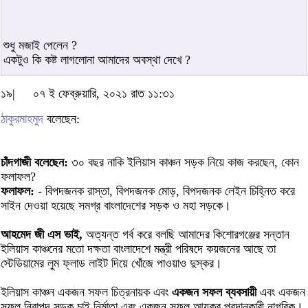
শুধু মজাই পেলেন ?
একটুও কি কষ্ট লাগলোনা আমাদের অবস্থা দেখে ?
১৯|
০৭ ই ফেব্রুয়ারি, ২০২১ রাত ১১:৩১
ঠাকুরমাহমুদ
বলেছেন:
চাঁদগাজী বলেছেন:
৩০ বছর নাকি ইলিয়াস কাঞ্চন সড়ক নিয়ে কাজ করছেন, কোন
ফলাফল?
ফলাফল:
- বিপদজনক রাস্তা, বিপদজনক মোড়, বিপদজনক লেইন চিহ্নিত করে
সাইন দেওয়া হয়েছে সমগ্র বাংলাদেশের সড়ক ও মহা সড়কে।
আহমেদ জী এস ভাই,
অত্যন্ত গর্ব করে বলছি আমাদের কিশোরগঞ্জের সন্তান
ইলিয়াস কাঞ্চনের মতো দক্ষতা বাংলাদেশে মন্ত্রী পরিষদে কয়জনের আছে তা
স্টেডিয়ামের লুম ফ্লাড লাইট দিয়ে খোঁজে পাওয়াও দুস্কর।
ইলিয়াস কাঞ্চন একজন সফল চিত্রনায়ক এবং
একজন সফল ব্যবসায়ী
এবং একজন
সফল নিরাপদ সড়ক চাই নির্মাতা এবং একজন সফল আয়কর প্রদানকারী নাগরিক।