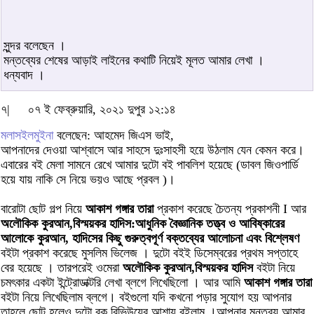
সুন্দর বলেছেন ।
মন্তব্যের শেষের আড়াই লাইনের কথাটি নিয়েই মূলত আমার লেখা ।
ধন্যবাদ ।
৭|
০৭ ই ফেব্রুয়ারি, ২০২১ দুপুর ১২:১৪
মলাসইলমুইনা
বলেছেন: আহমেদ জিএস ভাই,
আপনাদের দেওয়া আশ্বাসে আর সাহসে দুঃসাহসী হয়ে উঠলাম যেন কেমন করে।
এবারের বই মেলা সামনে রেখে আমার দুটো বই পাবলিশ হয়েছে (ডাবল জিওপার্ডি
হয়ে যায় নাকি সে নিয়ে ভয়ও আছে প্রবল )।
বারোটা ছোট গল্প নিয়ে
আকাশ গঙ্গার তারা
প্রকাশ করেছে চৈতন্য প্রকাশনী I আর
অলৌকিক কুরআন,বিস্ময়কর হাদিস:আধুনিক বৈজ্ঞানিক তত্ত্ব ও আবিষ্কারের
আলোকে কুরআন, হাদিসের কিছু গুরুত্বপূর্ণ বক্তব্যের আলোচনা এবং বিশ্লেষণ
বইটা প্রকাশ করেছে মুসলিম ভিলেজ । দুটো বইই ডিসেম্বরের প্রথম সপ্তাহে
বের হয়েছে । তারপরেই ওমেরা
অলৌকিক কুরআন,বিস্ময়কর হাদিস
বইটা নিয়ে
চমৎকার একটা ইন্ট্রোডাক্টরি লেখা ব্লগে লিখেছিলো । আর আমি
আকাশ গঙ্গার তারা
বইটা নিয়ে লিখেছিলাম ব্লগে। বইগুলো যদি কখনো পড়ার সুযোগ হয় আপনার
তাহলে ছোট হলেও দুটো বুক রিভিউয়ের আশায় রইলাম ।আপনার মন্তব্য আমার