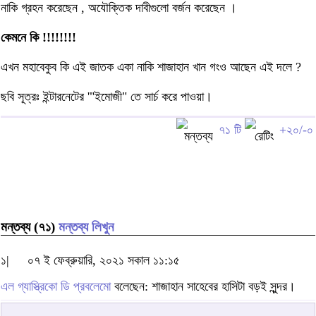
নাকি গ্রহন করেছেন , অযৌক্তিক দাবীগুলো বর্জন করেছেন ।
কেমনে কি !!!!!!!!
এখন মহাবেকুব কি এই জাতক একা নাকি শাজাহান খান গংও আছেন এই দলে ?
ছবি সূত্রঃ ইন্টারনেটের '"ইমোজী" তে সার্চ করে পাওয়া।
৭১ টি
+২০/-০
মন্তব্য (৭১)
মন্তব্য লিখুন
১|
০৭ ই ফেব্রুয়ারি, ২০২১ সকাল ১১:১৫
এল গ্যাস্ত্রিকো ডি প্রবলেমো
বলেছেন: শাজাহান সাহেবের হাসিটা বড়ই সুন্দর।