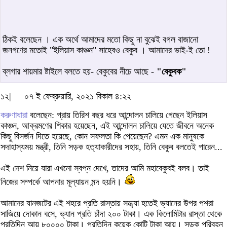
ঠিকই বলেছেন । এক অর্থে আমাদের মতো কিছু না বুঝেই বগল বাজানো
জনগণের মতোই "ইলিয়াস কাঞ্চন" সাহেবও বেকুব । আমাদের ভাই-ই তো !
ব্লগার শায়মার ষ্টাইলে বলতে হয়- বেকুবের নীচে আছে -
"বেকুবক"
১২|
০৭ ই ফেব্রুয়ারি, ২০২১ বিকাল ৪:২২
করুণাধারা
বলেছেন: প্রায় তিরিশ বছর ধরে আন্দোলন চালিয়ে গেছেন ইলিয়াস
কাঞ্চন, আক্রমণের শিকার হয়েছেন, এই আন্দোলন চালিয়ে যেতে জীবনে অনেক
কিছু বিসর্জন দিতে হয়েছে, কোন সফলতা কি পেয়েছেন? এমন এক মানুষকে
সদাহাস্যময় মন্ত্রী, তিনি সড়ক হত্যাকারীদের সহায়, তিনি বেকুব বলতেই পারেন...
এই দেশ নিয়ে যারা এখনো স্বপ্ন দেখে, তাদের আমি মহাবেকুবই বলব। তাই
নিজের সম্পর্কে আপনার মূল্যায়ন মন্দ হয়নি।
আমাদের যানজটের এই শহরে প্রতি রাস্তায় সন্ধ্যা হতেই ভ্যানের উপর পশরা
সাজিয়ে দোকান বসে, ভ্যান প্রতি চাঁদা ২০০ টাকা। এক কিলোমিটার রাস্তা থেকে
প্রতিদিন আয় ৮০০০০ টাকা। প্রতিদিন কয়েক কোটি টাকা আয়। সড়ক পরিবহন