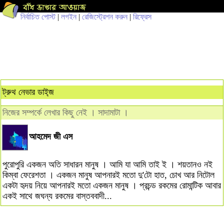
নির্বাচিত পোস্ট
|
লগইন
|
রেজিস্ট্রেশন করুন
|
রিফ্রেস
ট্রুথ নেভার ডাই্‌জ
নিজের সম্পর্কে লেখার কিছু নেই । সাদামাটা ।
আহমেদ জী এস
পুরোপুরি একজন অতি সাধারন মানুষ । আমি যা আমি তাই ই । শয়তানও নই
কিম্বা ফেরেশতা । একজন মানুষ আপনারই মতো দু'টো হাত, চোখ আর নিটোল
একটা হৃদয় নিয়ে আপনারই মতো একজন মানুষ । প্রচন্ড রকমের রোমান্টিক আবার
একই সাথে জঘন্য রকমের বাস্তববাদী...