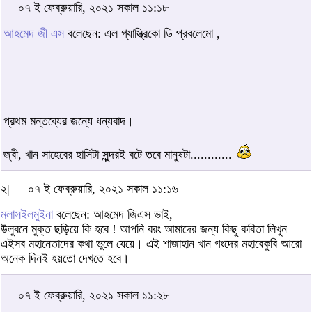
০৭ ই ফেব্রুয়ারি, ২০২১ সকাল ১১:১৮
আহমেদ জী এস
বলেছেন: এল গ্যাস্ত্রিকো ডি প্রবলেমো ,
প্রথম মন্তব্যের জন্যে ধন্যবাদ।
জ্বী, খান সাহেবের হাসিটা সুন্দরই বটে তবে মানুষটা............
২|
০৭ ই ফেব্রুয়ারি, ২০২১ সকাল ১১:১৬
মলাসইলমুইনা
বলেছেন: আহমেদ জিএস ভাই,
উলুবনে মুক্ত ছড়িয়ে কি হবে ! আপনি বরং আমাদের জন্য কিছু কবিতা লিখুন
এইসব মহানেতাদের কথা ভুলে যেয়ে। এই শাজাহান খান গংদের মহাবেকুবি আরো
অনেক দিনই হয়তো দেখতে হবে।
০৭ ই ফেব্রুয়ারি, ২০২১ সকাল ১১:২৮