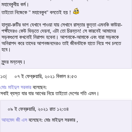
মহাবেকুবীয় কর্ম।
তাইতো নিজেকে " মহাবেকুব" বলতেই হয় !
হালুয়া-রুটির ভাগ যেখানে পাওয়া যায় সেখানে রাস্তার কুত্তা এমনকি কাউয়া-
পক্ষীদেরও কেউ ভিড়তে দেয়না, এটা তো চিরন্তন! সে কারনেই আমাদের
সড়কগুলো কখনোই নিরাপদ হবেনা। আপনাকে-আমাকে এবং যারা সড়ককে
অনিরাপদ করে তাদের আপনজনদেরও তাই জীবনটাকে হাতে নিয়ে পথ চলতে
হবে।
সুন্দর মন্তব্য।
১৩|
০৭ ই ফেব্রুয়ারি, ২০২১ বিকাল ৪:৫৩
মোঃ মাইদুল সরকার
বলেছেন:
সবাই ব্যস্ত যার যার আখের নিয়ে তাইতো দেশের গতি এমন।
০৯ ই ফেব্রুয়ারি, ২০২১ রাত ১২:৩৪
আহমেদ জী এস
বলেছেন: মোঃ মাইদুল সরকার ,