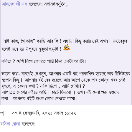
আহমেদ জী এস
বলেছেন: মলাসইলমুইনা,
"নাই কাজ, খৈ ভাজ" করছি আর কি ! এছাড়া কিছু করার নেই এখন। মহাবেকুব
বলেই মনে হয় উলুবনে মুক্তা ছড়াই !
কবিতা ? দেখি লিখে ফেলতে পারি কিনা একটা আধটা।
ভালো কথা- ব্লগেই দেখলুম, আপনার একটি বই প্রকাশিত হয়েছে তার রিভিউয়ের
মতোন কিছু। আপনার বই বের হয়েছে আর আগে থেকে তার কোন্‌ও খবর নেই
ব্লগে, এ কেমন কথা ? নাকি ছিলো , আমি দেখিনি ?
আপাতত দেশের বাইরে আছি। মার্চে ফিরবো । তখন বই মেলা শুরু হওয়ার
কথা। আপনার বইটি তখন চোখে দেখতে পাবো।
৩|
০৭ ই ফেব্রুয়ারি, ২০২১ সকাল ১১:২২
রামিসা রোজা
বলেছেন: