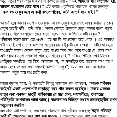
আন্দোলনের প্রধানপুরুষ ইলিয়াস কাঞ্চনের বলা -
"এই আইনের যদি সংশোধন হয়,
তাহলে বাংলাদেশ হেরে যাবে।"
এই কথার প্রেক্ষিতে শাজাহান খানের মন্তব্য -
"কত বড় বেকুব হলে এ কথা বলতে পারেন, আমি আশ্চর্য হয়ে যাই।"
আশ্চর্য হয়ে আমার মতো মহাবেকুবও আরও বেকুব হয়ে গেছি এমন কথায় । কেন
বেকুব হয়েছি বলি - যদি কেউ " সকল ক্ষেত্রে উন্নয়ন ছাড়া সোনার বাংলা গড়ার
স্বপ্ন দেখলে বাংলাদেশ হেরে যাবে" বলেন তবে কি তিনি একটা বেকুব ?
"নিরাপদ সড়ক চাই" তো এখন " হর ঘর কি আওয়াজ" হয়ে গেছে । এর অন্যথা
ঘটা মানেই তো দেশের আপামর মানুষের চাওয়াটুকু টসকে যাওয়া । এটা তো হেরে
যাওয়ারই সমান! দেশের মানুষ হেরে যাওয়া আর দেশ হেরে যাওয়া যে একই কথা
এটা বোঝার মতো মগজ কি শাজাহান খানের নেই ? নাকি দেশটাকে তিনি নিজের
পৈত্রিক সম্পত্তি ধরে নিয়ে ভেবেছেন যে, সে সম্পত্তি তার হারানোর কথা নয় ?
এমন হেরে যাওয়ার কথা বললেই আপনি "বেকুব", এমন কথা শুনে আপনারও
আসলে বেকুব হয়ে যাওয়ারই কথা ।
মজার ব্যপার হলো, ঐ সভাতেই কিন্তু শাজাহান খান বলেছেন,
"সড়ক পরিবহন
আইনটি একটা প্রেক্ষাপটে তাড়াহুড়া করে পাস করতে হয়েছিল। ঢাকায় একজন
ছাত্র এবং একজন ছাত্রী গাড়িচাপায় যে মারা গেল, মহাখালীতে; তারপরের
পরিস্থিতি আপনাদের জানা আছে। বাংলাদেশের বিভিন্ন স্থানে ছাত্রছাত্রীরা তখন
আন্দোলন করছিল।"
এর মানে এটা স্পষ্ট যে, সদম্ভেই শাজাহান খান স্বীকার করছেন;
সড়ক পরিবহন
আইনটি তাড়াহুড়ো করে পাশ করা হয়েছে ।
তাড়াহুড়ো করে পাশ করা আইনে