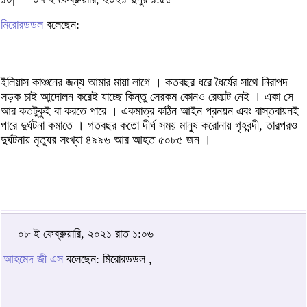
মিরোরডডল
বলেছেন:
ইলিয়াস কাঞ্চনের জন্য আমার মায়া লাগে । কতবছর ধরে ধৈর্যের সাথে নিরাপদ
সড়ক চাই আন্দোলন করেই যাচ্ছে কিন্তু সেরকম কোনও রেজাল্ট নেই । একা সে
আর কতটুকুই বা করতে পারে । একমাত্র কঠিন আইন প্রনয়ন এবং বাস্তবায়নই
পারে দুর্ঘটনা কমাতে । গতবছর কতো দীর্ঘ সময় মানুষ করোনায় গৃহবন্দী, তারপরও
দুর্ঘটনায় মৃত্যুর সংখ্যা ৪৯৯৬ আর আহত ৫০৮৫ জন ।
০৮ ই ফেব্রুয়ারি, ২০২১ রাত ১:০৬
আহমেদ জী এস
বলেছেন: মিরোরডডল ,