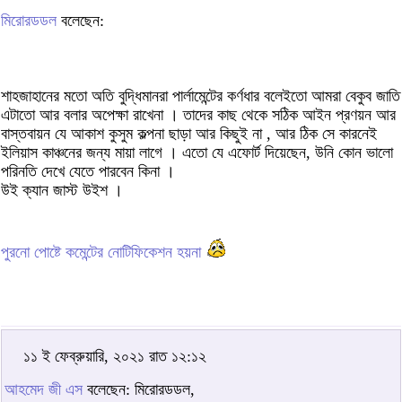
মিরোরডডল
বলেছেন:
শাহজাহানের মতো অতি বুদ্ধিমানরা পার্লামেন্টের কর্ণধার বলেইতো আমরা বেকুব জাতি
এটাতো আর বলার অপেক্ষা রাখেনা । তাদের কাছ থেকে সঠিক আইন প্রণয়ন আর
বাস্তবায়ন যে আকাশ কুসুম কল্পনা ছাড়া আর কিছুই না , আর ঠিক সে কারনেই
ইলিয়াস কাঞ্চনের জন্য মায়া লাগে । এতো যে এফোর্ট দিয়েছেন, উনি কোন ভালো
পরিনতি দেখে যেতে পারবেন কিনা ।
উই ক্যান জাস্ট উইশ ।
পুরনো পোষ্টে কমেন্টের নোটিফিকেশন হয়না
১১ ই ফেব্রুয়ারি, ২০২১ রাত ১২:১২
আহমেদ জী এস
বলেছেন: মিরোরডডল,