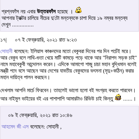
প্রশ্নফাঁস নয় এবার
উত্তরফাঁস
হয়েছে ।
আপনার ট্রাক্টর চালিয়ে নীচের দু'টো মন্তব্যকে চাপা দিয়ে ১৯ নম্বর মন্তব্য
দেখুন ..............
১৭|
০৭ ই ফেব্রুয়ারি, ২০২১ রাত ৯:২৩
সোহানী
বলেছেন: ইলিয়াস কাঞ্চনদের মতো বেকুবরা দিনের পর দিন পচেঁই মরে।
আর বেকুব বলে লাথি-গুতা খেয়ে মাটি কামড়ে পড়ে থাকে আর "নিরাপদ সড়ক চাই"
নামে মহাবেকুবী আন্দোলন করেন। এদিকে আমাগো শাজু চাচা মহান বুদ্ধিমান বলেই
মন্ত্রী পদে বসে আছেন আর দেশের যাবতীয় বেকুবদের ভৎসনা (মৃদু+কঠিন) করার
মহান দায়িত্ব পালন করছেন।
দেখলাম আপনি মার্চে ফিরবেন। তাহলেই ভালো হলো বই সংগ্রহ করতে পারবেন।
আর নাইমুল ভাইয়ের বই এর পাশাপাশি আমারটাও রিভিউ চাই কিন্তু
......।
০৯ ই ফেব্রুয়ারি, ২০২১ রাত ১০:৪৬
আহমেদ জী এস
বলেছেন: সোহানী ,