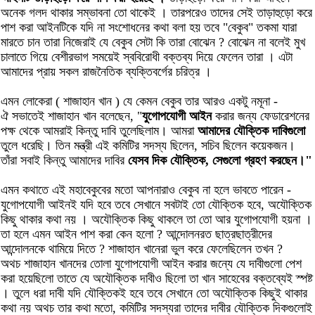
অনেক গলদ থাকার সম্ভাবনা তো থাকেই । তারপরেও তাদের সেই তাড়াহুড়ো করে
পাশ করা আইনটিকে যদি না সংশোধনের কথা বলা হয় তবে "বেকুব" তকমা যারা
মারতে চান তারা নিজেরাই যে বেকুব সেটা কি তারা বোঝেন ? বোঝেন না বলেই মুখ
চালাতে গিয়ে বেশীরভাগ সময়েই স্ববিরোধী বক্তব্য দিয়ে ফেলেন তারা । এটা
আমাদের প্রায় সকল রাজনৈতিক ব্যক্তিবর্গের চরিত্র ।
এমন লোকেরা ( শাজাহান খান ) যে কেমন বেকুব তার আরও একটু নমূনা -
ঐ সভাতেই শাজাহান খান বলেছেন, "
যুগোপযোগী আইন
করার জন্য ফেডারেশনের
পক্ষ থেকে আমরাই কিন্তু দাবি তুলেছিলাম। আমরা
আমাদের যৌক্তিক দাবিগুলো
তুলে ধরেছি। তিন মন্ত্রী এই কমিটির সদস্য ছিলেন, সচিব ছিলেন কয়েকজন।
তাঁরা সবাই কিন্তু আমাদের দাবির
যেসব দিক যৌক্তিক, সেগুলো গ্রহণ করছেন।"
এমন কথাতে এই মহাবেকুবের মতো আপনারাও বেকুব না হলে ভাবতে পারেন -
যুগোপযোগী আইনই যদি হবে তবে সেখানে সবটাই তো যৌক্তিক হবে, অযৌক্তিক
কিছু থাকার কথা নয় । অযৌক্তিক কিছু থাকলে তা তো আর যুগোপযোগী হয়না ।
তা হলে এমন আইন পাশ করা কেন হলো ? আন্দোলনরত ছাত্রছাত্রীদের
আন্দোলনকে থামিয়ে দিতে ? শাজাহান খানেরা ভুল করে ফেলেছিলেন তখন ?
অথচ শাজাহান খানদের তোলা যুগোপযোগী আইন করার জন্যে যে দাবীগুলো পেশ
করা হয়েছিলো তাতে যে অযৌক্তিক দাবীও ছিলো তা খান সাহেবের বক্তব্যেই স্পষ্ট
। তুলে ধরা দাবী যদি যৌক্তিকই হবে তবে সেখানে তো অযৌক্তিক কিছুই থাকার
কথা নয় অথচ তার কথা মতো, কমিটির সদস্যরা তাদের দাবীর যৌক্তিক দিকগুলোই