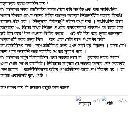
ষড়যন্ত্রের দুয়ার অবারিত হবে !
বাঙলাদেশের সকল রাজনৈতিক দলের নেতা কর্মী সমর্থক এবং যারা সাংবিধানিক
শাসনে বিশ্বাস রাখেন তাদের উচিত আস্তে আস্তে নির্বাচনবিহীন সরকার বিরোধী
জনমত গঠন করা । ইউনুসকে নির্বাচনমুখী হইতে বাধ্য করা । সাংবিধানিক ভাবে
তাদেরকে ৯০ দিনের মধ্যে নির্বাচন দেওয়ার বাধ্যবাদকতা থাকলেও আপাতত তারা
দুই তিন বছর গিলে খাওয়ার ফিকির করছে । এই দুই তিন বছর মূলত জামাতকে
শক্তিশালী করার জন্য নিবে । আর এতে মোটা দাগে বিএনপির ক্ষতি !
আওয়ামীলীগের লাভ ! আওয়ামীলীগের জন্য এখন সময় বড় নিয়ামত । যতো বেশি
সময় পাবে ততবেশি তারা সংঘঠিত হওয়ার সুযোগ পাবে ।
বাঙলাদেশের মানুষ নির্বাচনবিহীন কোন সরকার মানে না । বন্দুকের নলের সামনে
এখন গোটা দেশের রাজনীতি। নির্বাচনের মাধ্যমে যে সরকার আসবে সেই সরকারই
দেশ চালাবে । রাজনীতিবিদদের বাইরে পেশাজীবীদের হাতে দেশ নিরাপদ নয় । তা
আমরা একমাসেই বুঝে গেছি ।
আপনাদের কার কি মতামত কমেন্ট বক্সে জানান ।
৩ টি
+০/-০