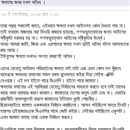
ক্ষমতার জবর দখল অবৈধ ।
১৩ ই সেপ্টেম্বর, ২০২৪ রাত ২:২৫
তারা প্রায় সকলেই জানে, এইভাবে ক্ষমতা দখল আইনগত কোন বৈধতা পায় না।
তাই ফরহাদ মাজহার নয়া থিওরি বাজারে ছাড়ছে, গণঅভ্যুত্থানের জন্য আইনের
স্বীকৃতি দরকার হয় না। গণঅভ্যুত্থান আইনের স্বীকৃতির উর্ধ্বে।
অথচ আমরা জানি, জিয়া এবং এরশাদের ক্ষমত দখল দুটাই অবৈধ বইলা আদালতের
রায় আছে।
ইউনুসের ক্ষমতা দখলও সংগত কারণেই অবৈধ।
এদের যেহেতু সংবিধান পরিবর্তনের ক্ষমতা নাই তাই এরা এমন কোন দল খুঁজবে
যাদেরকে ক্ষমতায় বসানোর সকল রকম বন্দোবস্ত কইরা দিয়া সেইফ এক্সিট
নেওয়ার। এই দল হইতে পারে বিএনপি। হইতে পারে জামাত।
ক্ষমতায় বসানোর এই প্রক্রিয়া যেহেতু নির্বাচনের মাধ্যমে করতে হবে তাই তাদের
কাছে মাথা ব্যাথার কারণ জামাত। জামাতরে দেশের মানুষ ভোট দেয় না। ভোটের
রাজনীতি ক্যালকুলেট করলে জামাতের ইতিহাস খুবই শোচনীয়।
ছিয়ানব্বইতে জামাত এককভাবে নির্বাচন করছিলো। আসন পাইছিলো মাত্র তিনটা।
তারপর দুইহাজারএকে বিএনপির সাথে জোট কইরা। সেইবার পাইছিলো একুশটা।
এখন জামাত বলছে তারা একক নির্বাচন করবে।
বিএনপিকে তারা আর বিশ্বাস করছে না। যুদ্ধাপরাধীদের বিচার চলাকালে বিএনপি