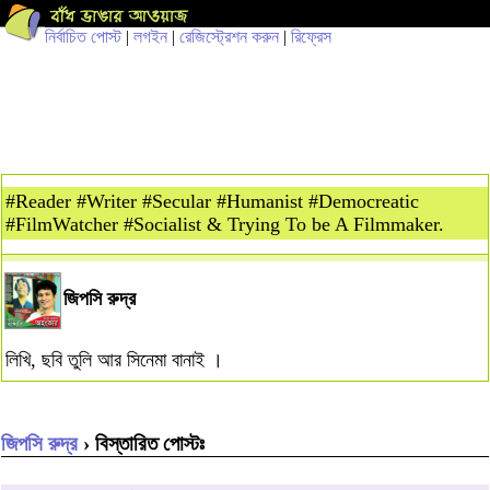
নির্বাচিত পোস্ট
|
লগইন
|
রেজিস্ট্রেশন করুন
|
রিফ্রেস
#Reader #Writer #Secular #Humanist #Democreatic
#FilmWatcher #Socialist & Trying To be A Filmmaker.
জিপসি রুদ্র
লিখি, ছবি তুলি আর সিনেমা বানাই ।
জিপসি রুদ্র
› বিস্তারিত পোস্টঃ