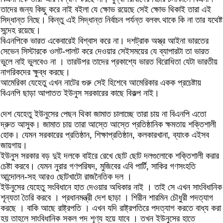
তাদের জন্য কিছু করে নাই বইলা যে ক্ষোভ রয়েছে সেই ক্ষোভ থিকাই তারা এই
সিদ্ধান্ত নিছে। কিন্তু এই সিদ্ধান্ত নির্বাচন পর্যন্ত বলবৎ থাকে কি না তার যথেষ্ট
সন্দেহ রয়েছে।
বিএনপিকে ভারত একেবারেই বিশ্বাস করে না। দশট্রাক অস্ত্র আইনা ভারতের
সেভেন সিস্টারকে ওলট-পালট করে দেওয়ার সেইসময়ের যে ব্যাপারটা তা ভারত
ভুলে নাই ভুলবেও না । তারউপর তাদের প্রকাশ্যে ভারত বিরোধিতা যেটা ভারতীয়
নাগরিকদের ক্ষুব্ধ করছে।
আমেরিকা যেহেতু এখন নাটের গুরু সেই হিশেবে আমেরিকার একক প্রচেষ্টায়
বিএনপি ছাড়া আপাতত ইউনুস সরকারের কাছে বিকল্প নাই।
দেশ যেহেতু ইউনুসের পেছন থিকা জামাত চালাচ্ছে তারা চায় না বিএনপি এতো
দ্রুত আসুক। জামাত চায় তারা আস্তে আস্তে প্রতিষ্ঠানিক ক্ষমতায় শক্তিশালী
হোক। যেমন সরকারের প্রতিষ্ঠান, শিক্ষাপ্রতিষ্ঠান, কলকারখানা, ব্যাংক এইসব
জায়গায়।
ইউনুস সরকার বড় দুই দলকে বাইরে রেখে ছোট ছোট দলগুলোকে শক্তিশালী করার
চেষ্টা করবে। যেমন নুরার গণপরিষদ, মুজিবের এবি পার্টি, সাকির গণসংহতি
আন্দোলন-সহ আরও ছোটখাটো রাজনৈতিক দল ।
ইউনুসের যেহেতু সংবিধানে হাত দেওয়ার অধিকার নাই । তাই সে এখন সাংবিধানিক
শূন্যতা তৈরি করবে । প্রধানমন্ত্রী দেশ ছাড়া । শিরীন শারমিন চৌধুরী পদত্যাগ
করছে । বাকি আছে রাষ্ট্রপতি । এখন যদি রাষ্ট্রপতিরে পদত্যাগ করতে বাধ্য করা
হয় তাহলে সাংবিধানিক সকল পদ শূণ্য হয়ে যাবে । তখন ইউনুসের হাতে