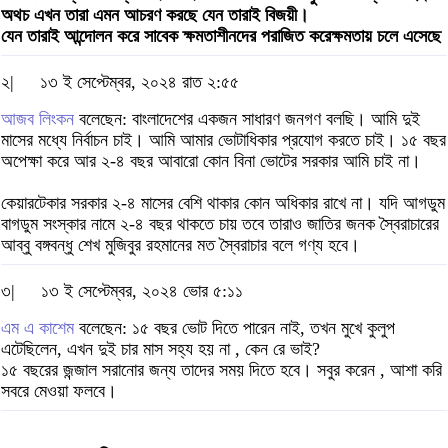
অথচ এখন তারা এমন আচরণ করছে যেন তারাই বিজয়ী।
যেন তারাই আন্দোলন করে সাবেক ক্ষমতাশীনদের পরাজিত করেক্ষমতায় চলে এসেছে
২|
১৩ ই সেপ্টেম্বর, ২০২৪ রাত ২:৫৫
আজব লিংকন
বলেছেন: বাংলাদেশের একজন সাধারণ জনগণ বলছি। আমি দুই
মাসের মধ্যে নির্বাচন চাই। আমি আমার ভোটাধিকার প্রযোগ করতে চাই। ১৫ বছর
অপেক্ষা করে আর ২-৪ বছর আবারো কোন বিনা ভোটের সরকার আমি চাই না।
কেয়ারটেকার সরকার ২-৪ মাসের বেশি থাকার কোন অধিকার রাখে না। যদি আগডুম
বাগডুম সংস্কার নামে ২-৪ বছর থাকতে চায় তবে তারাও জাতির জনক স্বৈরাচারের
আব্বু বঙ্গবন্ধু শেখ মুজিবুর রহমানের মত স্বৈরাচার বলে গণ্য হবে।
৩|
১৩ ই সেপ্টেম্বর, ২০২৪ ভোর ৫:১১
এম এ কাশেম
বলেছেন: ১৫ বছর ভোট দিতে পারেন নাই, তখন মুখে কুলুপ
এটেছিলেন, এখন দুই চার মাস সহ্য হয় না , কেন রে ভাই?
১৫ বছরের জন্জাল সরানোর জন্য তাদের সময় দিতে হবে। সবুর করেন , আশা করি
সবরে মেওয়া ফলবে।