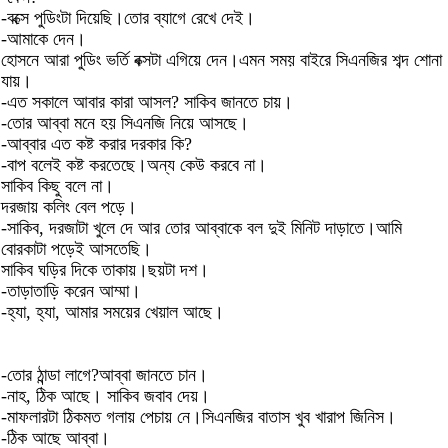
-বক্সে পুডিংটা দিয়েছি।তোর ব্যাগে রেখে দেই।
-আমাকে দেন।
হোসনে আরা পুডিং ভর্তি বক্সটা এগিয়ে দেন।এমন সময় বাইরে সিএনজির শব্দ শোনা
যায়।
-এত সকালে আবার কারা আসল? সাকিব জানতে চায়।
-তোর আব্বা মনে হয় সিএনজি নিয়ে আসছে।
-আব্বার এত কষ্ট করার দরকার কি?
-বাপ বলেই কষ্ট করতেছে।অন্য কেউ করবে না।
সাকিব কিছু বলে না।
দরজায় কলিং বেল পড়ে।
-সাকিব, দরজাটা খুলে দে আর তোর আব্বাকে বল দুই মিনিট দাড়াতে।আমি
বোরকাটা পড়েই আসতেছি।
সাকিব ঘড়ির দিকে তাকায়।ছয়টা দশ।
-তাড়াতাড়ি করেন আম্মা।
-হ্যা, হ্যা, আমার সময়ের খেয়াল আছে।
-তোর ঠান্ডা লাগে?আব্বা জানতে চান।
-নাহ, ঠিক আছে। সাকিব জবাব দেয়।
-মাফলারটা ঠিকমত গলায় পেচায় নে।সিএনজির বাতাস খুব খারাপ জিনিস।
-ঠিক আছে আব্বা।