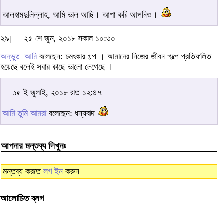
আলহামদুলিল্লাহ, আমি ভাল আছি। আশা করি আপনিও।
২৯|
২৫ শে জুন, ২০১৮ সকাল ১০:৩০
অদ্ভুত_আমি
বলেছেন: চমৎকার গল্প । আমাদের নিজের জীবন গল্পে প্রতিফলিত
হয়েছে বলেই সবার কাছে ভালো লেগেছে ।
১৫ ই জুলাই, ২০১৮ রাত ১২:৪৭
আমি তুমি আমরা
বলেছেন: ধন্যবাদ
আপনার মন্তব্য লিখুনঃ
মন্তব্য করতে
লগ ইন
করুন
আলোচিত ব্লগ