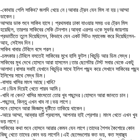
-কোথায় গেলি সাকিব? জলদি খেয়ে নে।আবার ট্রেন যেন মিস না হয়।আম্মা
ডাকেন।
আম্মার ডাক শুনে সাকিব হাসে। প্রথমবার ঢাকা যাওয়ার সময় ওর ট্রেন মিস
হয়েছিল, তারপর সাকিবের সেকি টেনশান।আব্বা এরপর ওকে সুবর্নর জায়গায়
প্রভাতীতে তুলে দিয়েছিলেন, কিভাবে যেন একট সিটও ম্যানেজ করে দিয়েছিলেন-
আহ, সেইসব দিন।
সাকিব খাবার টেবিলে বসে পরল।
-চমৎকার।টেবিলে বসতেই সাকিবের মুখে হাসি ফুটল।খিচুড়ি আর ডিম সেদ্ধ।
সাকিবের মুখ দেখে হোসনে আরা হাসলেন।তার ছেলেটার টেস্ট সবার থেকে একটু
আলাদা।বাসার সবাই যেখানে খিচুড়ির সাথে ইলিশ পছন্দ করে সেখানে সাকিবের পছন্দ
ইলিশের সাথে সেদ্ধ ডিম।
-বাসায় খাসির মাংস আছে।খাবি?
-না।ডিম দিয়েই খেতে পারব আমি।
-খাবি না কেন? খাসির মাংসতো তোর খুব পছন্দের।হোসনে আরা জানতে চান।
-পছন্দের, কিন্তু এখন খাব না।ভয় লাগে।
শুনে হোসনে আরা জিজ্ঞাসু দৃষ্টিতে তাকিয়ে থাকেন।
-আরে আম্মা, আব্বার হার্ট প্রবলেম, আপনার হাই প্রেশার। মাংস খেতে এখন খুব
ভয় লাগে।
সাকিবের কথা শুনে হোসনে আরার কেমন যেন লাগে।তাদের শৈশব কৈশোরে কোন
কিছু খেতে তাদের কোন ভয় লাগেনি।এই ছেলেগুলোর কত ভয়, কত স্বাস্থ্য