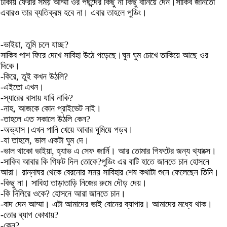
ঢাকায় ফেরার সময় আম্মা ওর পছন্দের কিছু না কিছু বানিয়ে দেন।সাকিব জানতো
এবারও তার ব্যতিক্রম হবে না। এবার তাহলে পুডিং।
-ভাইয়া, তুমি চলে যাচ্ছ?
সাকিব পাশ ফিরে দেখে সাবিহা উঠে পড়েছে।ঘুম ঘুম চোখে তাকিয়ে আছে ওর
দিকে।
-কিরে, তুই কখন উঠলি?
-এইতো এখন।
-স্যারের বাসায় যাবি নাকি?
-নাহ, আজকে কোন প্রাইভেট নাই।
-তাহলে এত সকালে উঠলি কেন?
-অভ্যাস।এখন পানি খেয়ে আবার ঘুমিয়ে পড়ব।
-যা তাহলে, ভাল একটা ঘুম দে।
-ভাল থাকো ভাইয়া, হ্যাভ এ সেফ জার্নি। আর তোমার গিফটের জন্য থ্যাংক্স।
-সাকিব আবার কি গিফট দিল তোকে?পুডিং এর বাটি হাতে জানতে চান হোসনে
আরা। রান্নাঘর থেকে বেরনোর সময় সাবিহার শেষ কথাটা শুনে ফেলেছেন তিনি।
-কিছু না। সাবিহা তাড়াতাড়ি নিজের রুমে দৌড় দেয়।
-কি দিলিরে ওকে? হোসনে আরা জানতে চান।
-বাদ দেন আম্মা। এটা আমাদের ভাই বোনের ব্যাপার। আমাদের মধ্যে থাক।
-তোর ব্যাগ কোথায়?
-কেন?