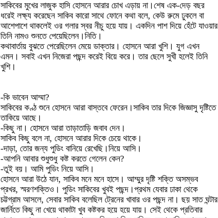
সাকিবের মুখের লাজুক হাসি হোসনে আরার চোখ এড়ায় না।শেষ এক-দেড় বছর
ধরেই লক্ষ্য করেছেন সাকিব কারো সাথে ফোনে কথা বলে, কেউ রুমে ঢুকলে বা
আশেপাশে থাকলেই ওর গলার স্বর নীচু হয়ে যায়। একদিন পাশ দিয়ে হেঁটে যাওয়ার
তিনি নামও শুনতে পেয়েছিলেন।নিতি।
কথাবার্তায় বুঝতে পেরেছিলেন মেয়ে ডাক্তার। হোসনে আরা খুশি। যুগ এখন
এমন। সবাই এখন নিজেরা পছন্দ করেই বিয়ে করে। তার ছেলে সুখী হলেই তিনি
খুশি।
-কি ভাবেন আম্মা?
সাকিবের কণ্ঠ শুনে হোসনে আরা বাস্তবে ফেরেন।সাকিব তার দিকে জিজ্ঞাসু দৃষ্টিতে
তাকিয়ে আছে।
-কিছু না। হোসনে আরা তাড়াতাড়ি জবাব দেন।
সাকিব কিছু বলে না, হোসনে আরার দিকে চেয়ে থাকে।
-দাড়া, তোর জন্য পুডিং বানিয়ে রেখেছি।নিয়ে আসি।
-আপনি আবার শুধুশুধু কষ্ট করতে গেলেন কেন?
-তুই বয়। আমি পুডিং নিয়ে আসি।
হোসনে আরা উঠে যান, সাকিব মনে মনে হাসে। আম্মুর দৃষ্টি শক্তি অসম্ভব
প্রখর, স্মরণশক্তিও। পুডিং সাকিবের খুবই পছন্দ।প্রথম যেবার ঢাকা থেকে
চট্টগ্রাম আসলে, সেবার সাকিব বলেছিল ট্রেনের খাবার ওর পছন্দ না। ছয় সাত ঘন্টার
জার্নিতে কিছু না খেয়ে থাকাটা খুব কষ্টকর হয়ে হয়ে যায়। সেই থেকে প্রতিবার