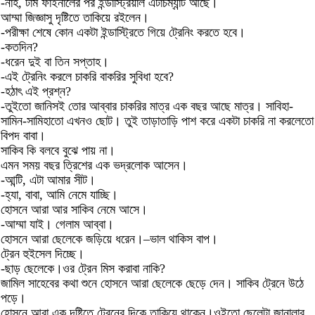
-নাহ, টার্ম ফাইনালের পর ইন্ডাস্ট্রিয়াল এটাচম্যান্ট আছে।
আম্মা জিজ্ঞাসু দৃষ্টিতে তাকিয়ে রইলেন।
-পরীক্ষা শেষে কোন একটা ইন্ডাস্ট্রিতে গিয়ে ট্রেনিং করতে হবে।
-কতদিন?
-ধরেন দুই বা তিন সপ্তাহ।
-এই ট্রেনিং করলে চাকরি বাকরির সুবিধা হবে?
-হঠাৎ এই প্রশ্ন?
-তুইতো জানিসই তোর আব্বার চাকরির মাত্র এক বছর আছে মাত্র। সাবিহা-
সামিন-সামিহাতো এখনও ছোট। তুই তাড়াতাড়ি পাশ করে একটা চাকরি না করলেতো
বিপদ বাবা।
সাকিব কি বলবে বুঝে পায় না।
এমন সময় বছর ত্রিশের এক ভদ্রলোক আসেন।
-আন্টি, এটা আমার সীট।
-হ্যা, বাবা, আমি নেমে যাচ্ছি।
হোসনে আরা আর সাকিব নেমে আসে।
-আম্মা যাই। গেলাম আব্বা।
হোসনে আরা ছেলেকে জড়িয়ে ধরেন।–ভাল থাকিস বাপ।
ট্রেন হুইসেল দিচ্ছে।
-ছাড় ছেলেকে।ওর ট্রেন মিস করাবা নাকি?
জামিল সাহেবের কথা শুনে হোসনে আরা ছেলেকে ছেড়ে দেন। সাকিব ট্রেনে উঠে
পড়ে।
হোসনে আরা এক দৃষ্টিতে ট্রেনের দিকে তাকিয়ে থাকেন।ওইতো ছেলেটা জানালার