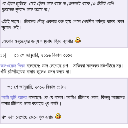
যে ট্রেন ছুটেছে -সেই ট্রেন আর থামে না।চলতেই থাকে।৫ মিনিট বেশি
ঘুমানোর সুযোগ আর আসে না।
এটাই সত্য। জীবনের দৌড় একবার শুরু হয়ে গেলে শেষদিন পর্যন্ত থামার কোন
সুযোগ নেই।
চমৎকার মন্তব্যের জন্য ধন্যবাদ প্রিয় ব্লগার
১০|
৩১ শে জানুয়ারি, ২০১৬ বিকাল ৩:৩২
অলওয়েজ ড্রিম
বলেছেন: ভাল লেগেছে গল্প। সাকিবরা সম্ভবত চাটগাঁইয়ে নয়।
খাঁটি চাটগাঁইয়েরা বাসায় ভুলেও শুদ্ধ বলবে না।
৩১ শে জানুয়ারি, ২০১৬ বিকাল ৫:৪৭
আমি তুমি আমরা
বলেছেন: কে যে বলেন।আমিও চাঁটগা'র লোক, কিন্তু আমাদের
বাসার চাঁটগা'র ভাষা ব্যবহার খুব কমই।
গল্প ভাল লেগেছে জেনে খুশু হলাম