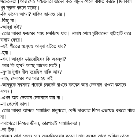
সচেতনতা।আর সেই সচেতনতা তাদের কত আনন্দ থেকে বঞ্চিত করছে।দিনকাল
খুব দ্রুত বদলে যাচ্ছে।
-কি ভাবেন আম্মা? সাকিব জানতে চায়।
-কিছু না।
-আব্বা কই?
-তোর আব্বা ফজরের সময় মসজিদে যায়। নামায শেষে ঘন্টাখানেক হাটাহাটি করে
বাসায় ফেরে।
-এই শীতের মধ্যেও আব্বা হাটতে যায়?
-হ্যা।
-বাহ।আব্বার ডায়বেটিসের কি অবস্থা?
-আর কি হবে? আছে আগের মতই।
-সুগার টুগার নীল হয়েছিল নাকি আর?
-নাহ, সেবারের পর আর হয় নাই।
-আব্বুকে সবসময় পকেটে চকলেট রাখতে বলবেন আর মেজবান খাওয়া কমাতে
বলেন।
-এখন আর সেরকম মেজবানে যায় না।
-না গেলেই ভাল।
-তোর আব্বা আসলে সামাজিক মানুষতো, কেউ দাওয়াত দিলে এভয়েড করতে পারে
না।
-আগেতো নিজের জীবন, তারপরেই সামাজিকতা।
-তা ঠিক।
হোসনে আরা কেমন যেন অস্বস্তিবোধ করেন।মাস কয়েক আগে অফিস থেকে