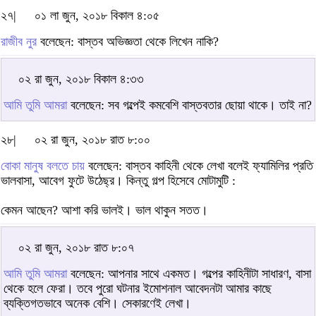
২৭|
০১ লা জুন, ২০১৮ বিকাল ৪:০৫
রাজীব নুর
বলেছেন: বাস্তব অভিজ্ঞতা থেকে লিখেন নাকি?
০২ রা জুন, ২০১৮ বিকাল ৪:৩৩
আমি তুমি আমরা
বলেছেন: সব গল্পেই কমবেশি বাস্তবতার ছোয়া থাকে। তাই না?
২৮|
০২ রা জুন, ২০১৮ রাত ৮:০০
বোকা মানুষ বলতে চায়
বলেছেন: বাস্তব কাহিনী থেকে লেখা বলেই ফ্যামিলির প্রতি
ভালবাসা, আবেগ ফুটে উঠেছ্র। কিন্তু গল্প হিসেবে মোটামুটি :
কেমন আছেন? আশা করি ভালই। ভাল থাকুন সতত।
০২ রা জুন, ২০১৮ রাত ৮:০৭
আমি তুমি আমরা
বলেছেন: আপনার সাথে একমত। গল্পের কাহিনীটা সাধারণ, বাসা
থেকে হলে ফেরা। তবে পুরো ঘটনার ইমোশনাল আবেদনটা আমার কাছে
ব্যক্তিগতভাবে অনেক বেশি। সেকারণেই লেখা।