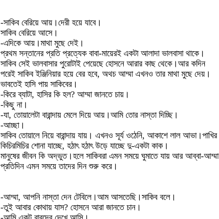
-সাকিব বেরিয়ে আয়।দেরী হয়ে যাবে।
সাকিব বেরিয়ে আসে।
-এদিকে আয়।মাথা মুছে দেই।
প্রথম সন্তানের প্রতি প্রত্যেক বাবা-মায়েরই একটা আলাদা ভালবাসা থাকে।
সাকিব সেই ভালবাসার পুরোটাই পেয়েছে হোসনে আরার কাছ থেকে।আর কদিন
পরেই সাকিব ইঞ্জিনিয়ার হয়ে বের হবে, অথচ আম্মা এখনও তার মাথা মুছে দেয়।
ভাবতেই হাসি পায় সাকিবের।
-কিরে ব্যাটা, হাসির কি হল? আম্মা জানতে চায়।
-কিছু না।
-যা, তোয়ালেটা বারান্দায় মেলে দিয়ে আয়।আমি তোর নাস্তা দিচ্ছি।
-আচ্ছা।
সাকিব তোয়ালে নিয়ে বারান্দায় যায়। এখনও সূর্য ওঠেনি, আকাশে লাল আভা।পাখির
কিচিরমিচির শোনা যাচ্ছে, হঠাৎ হঠাৎ উড়ে যাচ্ছে দু-একটা কাক।
মানুষের জীবন কি অদ্ভুত।হলে সাকিবরা এমন সময়ে ঘুমাতে যায় আর আব্বা-আম্মা
প্রতিদিন এমন সময়ে তাদের দিন শুরু করে।
-আম্মা, আপনি নাস্তা দেন টেবিলে।আম আসতেছি।সাকিব বলে।
-তুই আবার কোথায় যাস? হোসনে আরা জানতে চান।
-আমি একটু বাবুদের দেখে আসি।