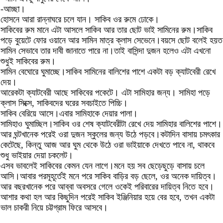
-আচ্ছা।
হোসনে আরা রান্নাঘরে চলে যান। সাকিব ওর রুমে ঢোকে।
সাকিবের রুম মানে এটা আসলে সাকিব আর তার ছোট ভাই সামিনের রুম।সাকিব
পড়ে বুয়েটে ফোর ওয়ানে আর সামিন মাত্র ক্লাস সেভেনে।বয়সে ছোট বলেই হয়ত
সামিন সেভাবে তার দাবী জানাতে পারে না।তাই বাসিন্দা দুজন হলেও এটা এখনো
শুধুই সাকিবের রুম।
সামিন বেঘোরে ঘুমাচ্ছে।সাকিব সামিনের বালিশের পাশে একটা বড় ক্যাটবেরী রেখে
দেয়।
আরেকটা ক্যাটবেরী আছে সাকিবের পকেটে। এটা সামিহার জন্য। সামিহা পড়ে
ক্লাস সিক্সে, সাকিবদের ঘরের সবচাইতে পিচ্চি।
সাকিব বেরিয়ে আসে।এবার সামিহাকে দেয়ার পালা।
সামিহাও ঘুমাচ্ছিল।সাকিব ওর শেষ ক্যাটবেরীটা রেখে দেয় সামিহার বালিশের পাশে।
আর ঘন্টখানেক পরেই ওরা দুজন স্কুলের জন্য উঠে পড়বে।কটাদিন বাসায় চমৎকার
কেটেছে, কিন্তু আজ আর ঘুম থেকে উঠে ওরা ভাইয়াকে দেখতে পাবে না, থাকবে
শুধু ভাইয়ার দেয়া চকলেট।
এসব ভাবলেই সাকিবের কেমন যেন লাগে।মনে হয় সব ছেড়েছুড়ে বাসায় চলে
আসি।আবার পরমূহূর্তেই মনে পরে সাকিব বাড়ির বড় ছেলে, ওর অনেক দায়িত্ব।
আর বছরখানেক পরে আব্বা অবসরে গেলে ওকেই পরিবারের দায়িত্ব নিতে হবে।
আশার কথা হল আর কিছুদিন পরেই সাকিব ইঞ্জিনিয়ার হয়ে বের হবে, তখন একটা
ভাল চাকরী নিয়ে চট্টগ্রাম ফিরে আসবে।