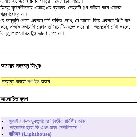
এআই এর জয় জয়কার সর্বত্র। সেটা ঠিক আছে।
কিন্তু সৃজনশীলতায় এআই এর ব্যবহার, মেইনলি গল্প কবিতা গানে একদম
গ্রহণযোগ্য না।
যে অনুভূতি থেকে একজন কবি কবিতা লেখে, যে আবেগ দিয়ে একজন শিল্পী গান
করে, এআই কখনোই সেটার অল্টারনেটিভ হতে পারে না। অনেকেই চেষ্টা করছে,
কিন্তু সেগুলো একটুও ভালো লাগে না।
আপনার মন্তব্য লিখুনঃ
মন্তব্য করতে
লগ ইন
করুন
আলোচিত ব্লগ
জুলাই গণ-অভ্যুত্থানের দ্বিতীয় বার্ষিকীর ভাবনা
তেহরানের ছায়া কি এখন ঢাকা সেনানিবাসে ?
বাতিঘর (Lighthouse)