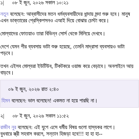
১|
০৮ ই জুন, ২০২৬ সকাল ১০:২১
নতুন
বলেছেন: আব্বাসীদের মতন ধর্মব্যবসায়ীদের ধান্দায় মন্দা শুরু হবে। মানুষ
এখন ডাক্তারের প্রেস্কিপসনও এআই দিয়ে বোঝার চেস্টা করে।
মোল্যাদের ফোতয়াও তারা বিভিন্ন সোর্স থেকে মিলিয়ে দেখবে।
দেশে যেমন পীর ব্যবসায় ভাটা শুরু হয়েছে, তেমনি মাদ্রাসা ব্যবসায়ও ভাটা
পড়বে।
তখন এইসব মোল্যরা ইউটিউব, টিকটকরে ওয়াজ করে বেড়াবে। অনলাইনে আয়
বাড়বে।
০৯ ই জুন, ২০২৬ রাত ২:৪০
হিমন
বলেছেন: ভাল বলেছেন! একমত না হয়ে পারছি না।
২|
০৮ ই জুন, ২০২৬ সকাল ১১:৫২
রাজীব নুর
বলেছেন: এই যুগে এসে ধর্মীয় বিষয় গুলো হাস্যকর লাগে।
বুধবারে স্ত্রী সহবাস করলে, সন্তান হিজড়া হবে!!! হা হা হা--