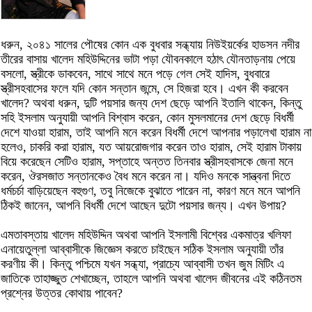
ধরুন, ২০৪১ সালের পৌষের কোন এক বুধবার সন্ধ্যায় নিউইয়র্কের হাডসন নদীর
তীরের বাসায় খালেদ মহিউদ্দিনের ভাটা পড়া যৌবনকালে হঠাৎ যৌনতাড়নায় পেয়ে
বসলো, স্ত্রীকে ডাকবেন, সাথে সাথে মনে পড়ে গেল সেই হাদিস, বুধবারে
স্ত্রীসহবাসের ফলে যদি কোন সন্তান জন্মে, সে হিজরা হবে। এখন কী করবেন
খালেদ? অথবা ধরুন, দুটি পয়সার জন্য দেশ ছেড়ে আপনি ইতালি থাকেন, কিন্তু
সহি ইসলাম অনুযায়ী আপনি বিশ্বাস করেন, কোন মুসলমানের দেশ ছেড়ে বিধর্মী
দেশে যাওয়া হারাম, তাই আপনি মনে করেন বিধর্মী দেশে আপনার পড়ালেখা হারাম না
হলেও, চাকরি করা হারাম, যত আয়রোজগার করেন তাও হারাম, সেই হারাম টাকায়
বিয়ে করেছেন সেটিও হারাম, সপ্তাহে অন্তত তিনবার স্ত্রীসহবাসকে জেনা মনে
করেন, ঔরসজাত সন্তানকেও বৈধ মনে করেন না। যদিও মনকে সান্ত্বনা দিতে
ধর্মচর্চা বাড়িয়েছেন বহুগুণ, তবু নিজেকে বুঝাতে পারেন না, কারণ মনে মনে আপনি
ঠিকই জানেন, আপনি বিধর্মী দেশে আছেন দুটো পয়সার জন্য। এখন উপায়?
এমতাবস্তায় খালেদ মহিউদ্দিন অথবা আপনি ইসলামী বিশ্বের একমাত্র খলিফা
এনায়েতুল্লা আব্বাসীকে জিজ্ঞেস করতে চাইছেন সঠিক ইসলাম অনুযায়ী তাঁর
করণীয় কী। কিন্তু পশ্চিমে যখন সন্ধ্যা, প্রাচ্যে আব্বাসী তখন জুম মিটিং এ
জাতিকে তাহাজ্জুত শেখাচ্ছেন, তাহলে আপনি অথবা খালেদ জীবনের এই কঠিনতম
প্রশ্নের উত্তর কোথায় পাবেন?