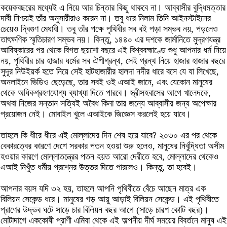
কয়েকবছরের মধ্যেই এ নিয়ে আর চিন্তার কিছু থাকবে না। আব্বাসীর বুদ্ধিমত্তার
দাবী নিশ্চয়ই তাঁর অনুসারীরাও করেন না। তবু ধরে নিলাম তিনি আইনস্টাইনের
চেয়েও দ্বিগুণ মেধাবী। তবু তাঁর পক্ষে পৃথিবীর সব বই পড়া সম্ভব নয়, পড়লেও
তাৎক্ষণিক স্মৃতিচারণ সম্ভব নয়। কিন্তু, ১৪৪০ এর দশকে জার্মানিতে মুদ্রণযন্ত্র
আবিষ্কারের পর থেকে বিগত ছয়শো বছরে এই বিশ্ববহ্মাণ্ডে শুধু আপনার ধর্ম নিয়ে
নয়, পৃথিবীর চার হাজার ধর্মের সব ঐশীগ্রন্থ, সেই গ্রন্থ নিয়ে হাজার হাজার বছরে
সুদূর নিউইয়র্ক হতে নিয়ে সেই হাটহাজারীর হালদা নদীর ধারে বসে যে যা লিখেছে,
অনলাইনে ভিডিও ছেড়েছে, তার সবই ওই এআই জানে, এবং যেকোন মানুষের
থেকে অধিকগ্রহণযোগ্য ব্যাখ্যা দিতে পারবে। স্ত্রীসহবাসের আগে খালেদকে,
অথবা নিজের সন্তান সত্যিই অবৈধ কিনা তার জন্যে আব্বাসীর জন্য অপেক্ষার
প্রয়োজন নেই। মোবাইল খুলে এআইকে জিজ্ঞেস করলেই হয়ে যাবে।
তাহলে কি ধীরে ধীরে এই মোল্লাদের দিন শেষ হয়ে যাবে? ২০৩০ এর পর থেকে
বেকারত্বের কারণে দেশে সরকার পতন হওয়া শুরু হলেও, মানুষের নির্বুদ্ধিতা অসীম
হওয়ার কারণে মোল্লাতন্ত্রের পতন হয়ত আরো দেরীতে হবে, মোল্লাদের থেকেও
এআই নিখুঁত ধর্মীয় প্রশ্নের উত্তর দিতে পারলেও। কিন্তু, তা হবেই।
আপনার বয়স যদি ৩২ হয়, তাহলে আপনি পৃথিবীতে বেঁচে আছেন মাত্র এক
বিলিয়ন সেকেন্ড ধরে। মানুষের গড় আয়ু আড়াই বিলিয়ন সেকেন্ড। এই পৃথিবীতে
প্রাণের উদ্ভব ঘটে সাড়ে চার বিলিয়ন বছর আগে (সাড়ে চারশ কোটি বছর)।
মোটাদাগে এককোষী প্রাণী এমিবা থেকে এই অল্পনীয় দীর্ঘ সময়ের বিবর্তনে মানুষ এই