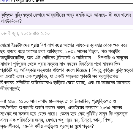
কৃত্তিম বুদ্ধিমত্তা যেভাবে আব্বাসীদের জন্য হুমকি হয়ে আসছে- কী হবে খালেদ
মহিউদ্দিনের?
০৮ ই জুন, ২০২৬ রাত ২:৫০
হোমো ইরেক্টাসদের প্রায় বিশ লাখ বছর আগের আগুনের ব্যবহার থেকে শুরু করে
ছয় হাজার বছর আগের চাকা আবিষ্কার, ১৮৩১ সালের বিদ্যুৎ, গত শতাব্দীর
অ্যান্টিবায়োটিক, আর এই সেদিনের ইন্টারনেট ও স্মার্টফোন— শিম্পাঞ্জি ও মানুষের
সাধারণ পূর্বপুরুষ থেকে প্রায় সত্তর লাখ বছরের বিবর্তনের পথে মানবজাতির
প্রতিটি বড় আবিষ্কার সভ্যতার গতিপথ বদলে দিয়েছে। কিন্তু কৃত্রিম বুদ্ধিমত্তা
বা এআই এমন এক প্রযুক্তি, যা একাই সম্ভবত পূর্ববর্তী সব প্রযুক্তিগত
বিপ্লবের সম্মিলিত অভিঘাতকেও ছাড়িয়ে যেতে যাচ্ছে, এবং তা আমাদের অনেকের
জীবদ্দশাতেই।
বলা হচ্ছে, ২১০০ সাল নাগাদ মানবসভ্যতা যে বৈজ্ঞানিক, প্রযুক্তিগত ও
অর্থনৈতিক অগ্রগতি অর্জন করতে পারত, এআইয়ের কল্যাণে ২০৩৫ সালের
মধ্যেই তা সম্ভব হয়ে যেতে পারে। কেমন হবে সেই পৃথিবী? মানুষ কি প্রস্তুত
এমন এক পরিবর্তনের জন্য, যেখানে শুধু শ্রম নয়, চিন্তা, জ্ঞান, শিক্ষা,
সৃজনশীলতা, এমনকি ধর্মীয় কর্তৃত্বও প্রশ্নের মুখে পড়বে?