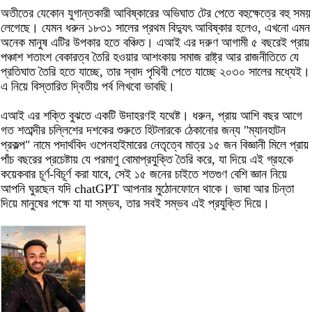
অতীতের যেকোন যুগান্তকারী আবিষ্কারের অভিঘাত টের পেতে বহুক্ষেত্রে বহু সময়
লেগেছে। যেমন ধরুন ১৮৩১ সালের প্রথম বিদ্যুৎ আবিষ্কার হলেও, এখনো এমন
অনেক মানুষ এটির উপকার হতে বঞ্চিত। এআই এর দরুণ আগামী ৫ বছরেই প্রায়
পঞ্চাশ শতাংশ বেকারত্ব তৈরি হওয়ার আশংকায় সমাজ রাষ্ট্র আর রাজনীতিতে যে
প্রতিঘাত তৈরি হতে যাচ্ছে, তার স্বাদ পৃথিবী পেতে যাচ্ছে ২০৩০ সালের মধ্যেই।
এ নিয়ে বিস্তারিত দ্বিতীয় পর্ব লিখবো ভাবছি।
এআই এর শক্তি বুঝতে একটি উদাহরণই যথেষ্ট। ধরুন, প্রায় আশি বছর আগে
গত শতাব্দীর চল্লিশের দশকের শুরুতে হিটলারকে ঠেকানোর জন্য "ম্যানহাটন
প্রকল্প" নামে পদার্থবিদ ওপেনহাইমারের নেতৃত্বে মাত্র ১৫ জন বিজ্ঞানী মিলে প্রায়
পাঁচ বছরের প্রচেষ্টায় যে পরমাণু বোমাপ্রযুক্তি তৈরি করে, যা দিয়ে এই গ্রহকে
কয়েকবার চূর্ণ-বিচূর্ণ করা যাবে, সেই ১৫ জনের চাইতে শতগুণ বেশি জ্ঞান নিয়ে
আপনি ঘুরছেন যদি chatGPT আপনার মুঠোনফোনে থাকে। ভাষা আর চিন্তা
দিয়ে মানুষের পক্ষে যা যা সম্ভব, তার সবই সম্ভব এই প্রযুক্তি দিয়ে।