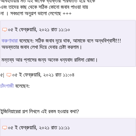
আবহাওয়ার মত এই জনৈক ব্যক্তিরা পরিবর্তিত হয়ে থাকে
এবং তাদের কাছ থেকে সঠিক কোনো জবাব পাওয়া যায়
না । সবগুলো অনুগল্প ভালো লেগেছে +++
০৫ ই ফেব্রুয়ারি, ২০২১ রাত ১১:১০
করুণাধারা
বলেছেন: সঠিক জবাব দূরে থাক, আমাকে বলে অন্ধবিশ্বাসী!!!
অভব্যতার জবাব লেখা দিয়ে দেবার চেষ্টা করলাম।
মন্তব্য আর প্লাসের জন্য অনেক ধন্যবাদ রামিসা রোজা।
৫|
০৫ ই ফেব্রুয়ারি, ২০২১ রাত ১১:০৪
চাঁদগাজী
বলেছেন:
ইন্জিনিয়ারেরা গল্প লিখলে এই রকম হওয়ার কথা?
০৫ ই ফেব্রুয়ারি, ২০২১ রাত ১১:১১