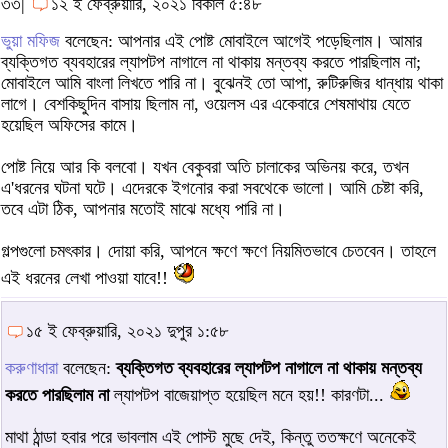
৩৩|
১২ ই ফেব্রুয়ারি, ২০২১ বিকাল ৫:৪৮
ভুয়া মফিজ
বলেছেন: আপনার এই পোষ্ট মোবাইলে আগেই পড়েছিলাম। আমার
ব্যক্তিগত ব্যবহারের ল্যাপটপ নাগালে না থাকায় মন্তব্য করতে পারছিলাম না;
মোবাইলে আমি বাংলা লিখতে পারি না। বুঝেনই তো আপা, রুটিরুজির ধান্ধায় থাকা
লাগে। বেশকিছুদিন বাসায় ছিলাম না, ওয়েলস এর একেবারে শেষমাথায় যেতে
হয়েছিল অফিসের কামে।
পোষ্ট নিয়ে আর কি বলবো। যখন বেকুবরা অতি চালাকের অভিনয় করে, তখন
এ'ধরনের ঘটনা ঘটে। এদেরকে ইগনোর করা সবথেকে ভালো। আমি চেষ্টা করি,
তবে এটা ঠিক, আপনার মতোই মাঝে মধ্যে পারি না।
গল্পগুলো চমৎকার। দোয়া করি, আপনে ক্ষণে ক্ষণে নিয়মিতভাবে চেতবেন। তাহলে
এই ধরনের লেখা পাওয়া যাবে!!
১৫ ই ফেব্রুয়ারি, ২০২১ দুপুর ১:৫৮
করুণাধারা
বলেছেন:
ব্যক্তিগত ব্যবহারের ল্যাপটপ নাগালে না থাকায় মন্তব্য
করতে পারছিলাম না
ল্যাপটপ বাজেয়াপ্ত হয়েছিল মনে হয়!! কারণটা...
মাথা ঠান্ডা হবার পরে ভাবলাম এই পোস্ট মুছে দেই, কিন্তু ততক্ষণে অনেকেই