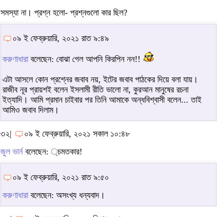
সমস্যা না। প্রশ্ন হলো- প্রশ্নগুলো কার ছিল?
০৯ ই ফেব্রুয়ারি, ২০২১ রাত ৯:৪৯
করুণাধারা
বলেছেন: বোঝা গেল আপনি কিরপিন নন!!
এটা আসলে কোন প্রশ্নের জবাব নয়, ইটের জবাব পাঠকের দিয়ে বলা যায়।
রাজীব নূর প্রায়শই বলেন ইসলামী রীতি ভালো না, কুরআন মানুষের রচনা
ইত্যাদি। আমি প্রমান চাইবার পর তিনি আমাকে অন্ধবিশ্বাসী বলেন... তাই
আমিও জবাব দিলাম।
৩২|
০৯ ই ফেব্রুয়ারি, ২০২১ সকাল ১০:৪৮
জুল ভার্ন
বলেছেন: ্চমতকার!
০৯ ই ফেব্রুয়ারি, ২০২১ রাত ৯:৫০
করুণাধারা
বলেছেন: অসংখ্য ধন্যবাদ।