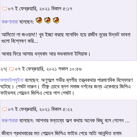
০৭ ই ফেব্রুয়ারি, ২০২১ বিকাল ৫:১৭
করুণাধারা
বলেছেন:
আমিতো লা জওয়াব!! খুব ইচ্ছা করছে মনোবিদ হয়ে রাজীব নুরের উদ্ভট ভাবনা
গুলো বিশ্লেষণ করি...
আবার ফিরে আসায় ধন্যবাদ আর শুভকামনা ইসিয়াক।
২৭|
০৭ ই ফেব্রুয়ারি, ২০২১ সকাল ১০:৫৬
মলাসইলমুইনা
বলেছেন: অণুগল্পে গভীর ব্লগীয় তত্ত্বকথার পারমাণবিক বিস্ফোরণ
ঘটেছে। শেষটা দারুন। তীক্ষ্ণ চোখে ব্লগ সমাজ দর্শনের জন্য একেবারে জিপিএ
ফাইভসহ গোল্ডেন জিপিএ পেয়ে পাশ শেষটা।
০৭ ই ফেব্রুয়ারি, ২০২১ বিকাল ৫:২২
করুণাধারা
বলেছেন: আপনার মন্তব্যে অল্প কথায় অনেক কিছু বলে গেলেন ...
জীবনে প্রথমবারের মত গোল্ডেন জিপিএ ফাইভ পেয়ে অতি আনন্দিত হলাম