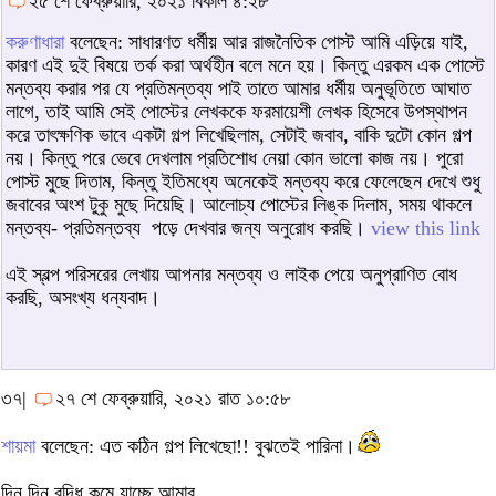
২৫ শে ফেব্রুয়ারি, ২০২১ বিকাল ৪:২৮
করুণাধারা
বলেছেন: সাধারণত ধর্মীয় আর রাজনৈতিক পোস্ট আমি এড়িয়ে যাই,
কারণ এই দুই বিষয়ে তর্ক করা অর্থহীন বলে মনে হয়। কিন্তু এরকম এক পোস্টে
মন্তব্য করার পর যে প্রতিমন্তব্য পাই তাতে আমার ধর্মীয় অনুভূতিতে আঘাত
লাগে, তাই আমি সেই পোস্টের লেখককে ফরমায়েশী লেখক হিসেবে উপস্থাপন
করে তাৎক্ষণিক ভাবে একটা গল্প লিখেছিলাম, সেটাই জবাব, বাকি দুটো কোন গল্প
নয়। কিন্তু পরে ভেবে দেখলাম প্রতিশোধ নেয়া কোন ভালো কাজ নয়। পুরো
পোস্ট মুছে দিতাম, কিন্তু ইতিমধ্যে অনেকেই মন্তব্য করে ফেলেছেন দেখে শুধু
জবাবের অংশ টুকু মুছে দিয়েছি। আলোচ্য পোস্টের লিঙ্ক দিলাম, সময় থাকলে
মন্তব্য- প্রতিমন্তব্য পড়ে দেখবার জন্য অনুরোধ করছি।
view this link
এই স্বল্প পরিসরের লেখায় আপনার মন্তব্য ও লাইক পেয়ে অনুপ্রাণিত বোধ
করছি, অসংখ্য ধন্যবাদ।
৩৭|
২৭ শে ফেব্রুয়ারি, ২০২১ রাত ১০:৫৮
শায়মা
বলেছেন: এত কঠিন গল্প লিখেছো!! বুঝতেই পারিনা।
দিন দিন বুদ্ধি কমে যাচ্ছে আমার.......