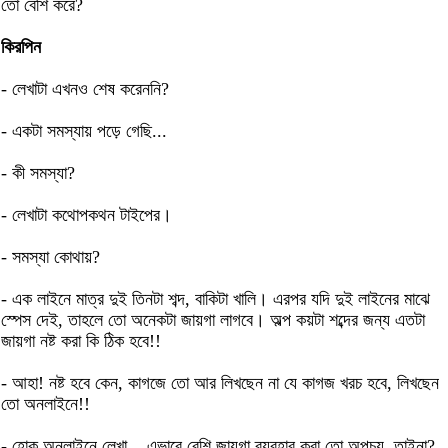
তো বেশি করে?
কিরপিন
- লেখাটা এখনও শেষ করেননি?
- একটা সমস্যায় পড়ে গেছি...
- কী সমস্যা?
- লেখাটা কথোপকথন টাইপের।
- সমস্যা কোথায়?
- এক লাইনে মাত্র দুই তিনটা শব্দ, বাকিটা খালি। এরপর যদি দুই লাইনের মাঝে
স্পেস দেই, তাহলে তো অনেকটা জায়গা লাগবে। অল্প কয়টা শব্দের জন্য এতটা
জায়গা নষ্ট করা কি ঠিক হবে!!
- আহা! নষ্ট হবে কেন, কাগজে তো আর লিখছেন না যে কাগজ খরচ হবে, লিখছেন
তো অনলাইনে!!
- হোক অনলাইনে লেখা... এভাবে বেশি জায়গা ব্যবহার করা তো অপচয়, তাইনা?