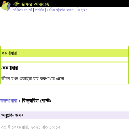
নির্বাচিত পোস্ট
|
লগইন
|
রেজিস্ট্রেশন করুন
|
রিফ্রেস
করুণাধারা
করুণাধারা
জীবন যখন শুকাইয়া যায় করুণাধায় এসো
করুণাধারা
› বিস্তারিত পোস্টঃ
অনুগল্প- জবাব
০৫ ই ফেব্রুয়ারি, ২০২১ রাত ১০:১২