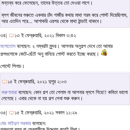
মন্তব্য করে ফেলেছেন, তাদের উত্তর তো দেওয়া লাগে।
ব্লগ জীবনের শুরুতে একবার চাঁদ গাজীর কথায় মাথা গরম করে পোস্ট দিয়েছিলাম,
আর এতদিন পরে... আশাকরি এরপর থেকে মাথা ঠান্ডাই থাকবে।
৩৪|
১৩ ই ফেব্রুয়ারি, ২০২১ বিকাল ৩:৪২
মপোতোস
বলেছেন: ২ নম্বরটা সুন্দর। আপনার অনুগল্প দেখে তো আমার
গল্পগুলোকে কেটে-ছেঁটে অনু বানিয়ে পোস্ট করতে ইচ্ছে করছে।
পোস্টে পিলাচ।
১৫ ই ফেব্রুয়ারি, ২০২১ দুপুর ২:০৩
করুণাধারা
বলেছেন: কোন গল্প তো পেলাম না আপনার ব্লগে গিয়ে!! কবিতা ভালো
লেগেছে। এবার থেকে না হয় গল্প লেখা শুরু করুন।
৩৫|
১৫ ই ফেব্রুয়ারি, ২০২১ সকাল ১১:২৯
মোঃ মাইদুল সরকার
বলেছেন:
গল্পগুলো ব্লগ বা ফেবুবাসীকে উদ্দেশ্য করেই লিখা।