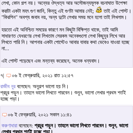
লেখা, কোন গল্প নয়। অন্যের ঔদ্ধত্য আর অসৌজন্যমূলক বচনাঘাত উপেক্ষা
করাটা একটা মহৎ গুণ জানি, কিন্তু এই গুণটা আমার নেই;
তাই এই পোস্ট।
"কিরপিন" অবশ্য জবাব নয়, অন্য দুটো লেখার সময় মনে হলো তাই লিখলাম।
হয়তো এই অনিশ্চিত সময়ের কারণে মন কিছুটা বিক্ষিপ্ত থাকে, তাই আমি
সাধারণত যেধরণের লেখা লিখতাম সেরকম অনেকগুলো লেখা কিছুদূর লিখে আর
লিখতে পারি নি। আপনার একটা পোস্টেও আবার যাবার কথা ভেবেও যাওয়া হচ্ছে
না...
এই পোস্ট পড়েছেন এবং মন্তব্য করেছেন, অনেক ধন্যবাদ।
৭|
০৬ ই ফেব্রুয়ারি, ২০২১ রাত ১২:৫৭
রাজীব নুর
বলেছেন: অনুগল্প ভালো হয় নি।
প্রচুর পড়ুন। তাহলে ভালো লিখতে পারবেন। শুনুন, ভালো লেখার প্রথম শর্তই
হচ্ছে পড়া।
০৬ ই ফেব্রুয়ারি, ২০২১ সকাল ১১:৪১
করুণাধারা
বলেছেন:
প্রচুর পড়ুন। তাহলে ভালো লিখতে পারবেন। শুনুন, ভালো
লেখার প্রথম শর্তই হচ্ছে পড়া।