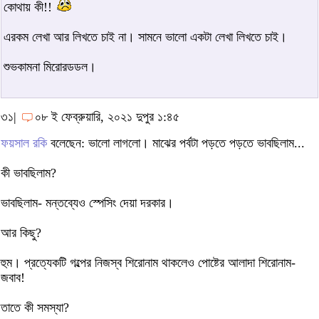
কোথায় কী!!
এরকম লেখা আর লিখতে চাই না। সামনে ভালো একটা লেখা লিখতে চাই।
শুভকামনা মিরোরডডল।
৩১|
০৮ ই ফেব্রুয়ারি, ২০২১ দুপুর ১:৪৫
ফয়সাল রকি
বলেছেন: ভালো লাগলো। মাঝের পর্বটা পড়তে পড়তে ভাবছিলাম...
কী ভাবছিলাম?
ভাবছিলাম- মন্তব্যেও স্পেসিং দেয়া দরকার।
আর কিছু?
হুম। প্রত্যেকটি গল্পের নিজস্ব শিরোনাম থাকলেও পোষ্টের আলাদা শিরোনাম-
জবাব!
তাতে কী সমস্যা?